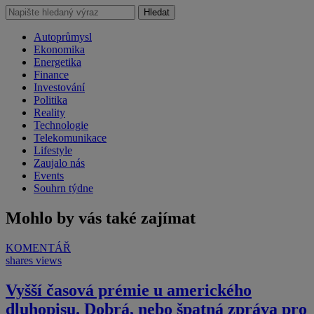
Hledat
Autoprůmysl
Ekonomika
Energetika
Finance
Investování
Politika
Reality
Technologie
Telekomunikace
Lifestyle
Zaujalo nás
Events
Souhrn týdne
Mohlo by vás také zajímat
KOMENTÁŘ
shares
views
Vyšší časová prémie u amerického
dluhopisu. Dobrá, nebo špatná zpráva pro