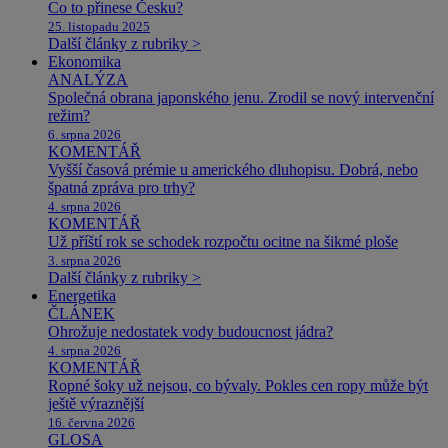
Co to přinese Česku?
25. listopadu 2025
Další články z rubriky >
Ekonomika
ANALÝZA
Společná obrana japonského jenu. Zrodil se nový intervenční
režim?
6. srpna 2026
KOMENTÁŘ
Vyšší časová prémie u amerického dluhopisu. Dobrá, nebo
špatná zpráva pro trhy?
4. srpna 2026
KOMENTÁŘ
Už příští rok se schodek rozpočtu ocitne na šikmé ploše
3. srpna 2026
Další články z rubriky >
Energetika
ČLÁNEK
Ohrožuje nedostatek vody budoucnost jádra?
4. srpna 2026
KOMENTÁŘ
Ropné šoky už nejsou, co bývaly. Pokles cen ropy může být
ještě výraznější
16. června 2026
GLOSA