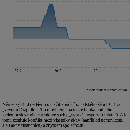
Zdroj: tradinegeconomics.com
Německý Bild nedávno označil končícího italského šéfa ECB za
„vévodu Draghilu.“ Šlo o referenci na to, že banka pod jeho
vedením skrze nízké úrokové sazby „vysává“ úspory střadatelů. A k
tomu zostřuje konflikt mezi vlastníky aktiv (například nemovitostí,
ale i aktiv finančních) a zbytkem společnosti.