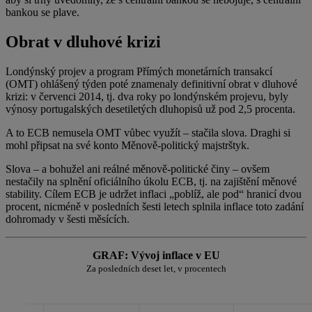
bankou se plave.
Obrat v dluhové krizi
Londýnský projev a program Přímých monetárních transakcí
(OMT) ohlášený týden poté znamenaly definitivní obrat v dluhové
krizi: v červenci 2014, tj. dva roky po londýnském projevu, byly
výnosy portugalských desetiletých dluhopisů už pod 2,5 procenta.
A to ECB nemusela OMT vůbec využít – stačila slova. Draghi si
mohl připsat na své konto Měnově-politický majstrštyk.
Slova – a bohužel ani reálné měnově-politické činy – ovšem
nestačily na splnění oficiálního úkolu ECB, tj. na zajištění měnové
stability. Cílem ECB je udržet inflaci „poblíž, ale pod“ hranicí dvou
procent, nicméně v posledních šesti letech splnila inflace toto zadání
dohromady v šesti měsících.
GRAF: Vývoj inflace v EU
Za posledních deset let, v procentech