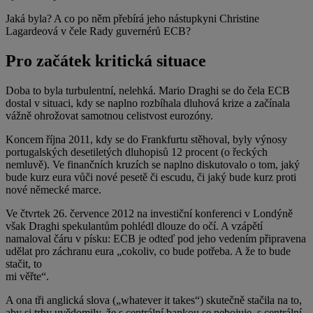
Jaká byla? A co po něm přebírá jeho nástupkyni Christine
Lagardeová v čele Rady guvernérů ECB?
Pro začátek kritická situace
Doba to byla turbulentní, nelehká. Mario Draghi se do čela ECB
dostal v situaci, kdy se naplno rozbíhala dluhová krize a začínala
vážně ohrožovat samotnou celistvost eurozóny.
Koncem října 2011, kdy se do Frankfurtu stěhoval, byly výnosy
portugalských desetiletých dluhopisů 12 procent (o řeckých
nemluvě). Ve finančních kruzích se naplno diskutovalo o tom, jaký
bude kurz eura vůči nové pesetě či escudu, či jaký bude kurz proti
nové německé marce.
Ve čtvrtek 26. července 2012 na investiční konferenci v Londýně
však Draghi spekulantům pohlédl dlouze do očí. A vzápětí
namaloval čáru v písku: ECB je odteď pod jeho vedením připravena
udělat pro záchranu eura „cokoliv, co bude potřeba. A že to bude
stačit, to
mi věřte“.
A ona tři anglická slova („whatever it takes“) skutečně stačila na to,
aby si trhy uvědomily, že s centrální bankou se nebojuje, s centrální