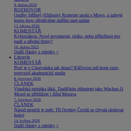
9. dubna 2026
ROZHOVOR
Ondřej Stříbný (Eldison): Rosteme spolu s Mews, a nabyté
know-how předáváme dalším start-upům
12. března 2026
KOMENTÁŘ
Kyberzákon: Nové povinnosti, rizika, nebo příležitost pro
malé a střední firmy?
16. dubna 2025
Další články z rubriky >
Lifestyle
KOMENTÁŘ
Proč je v Chorvatsku tak draze? Klíčovou roli hraje euro,
potvrzují akademické studie
8. července 2026
ČLÁNEK
Vinařská turistika láká. Tradičním oblastem jako Wachau či
Mosel se přibližuje i Jižní Morava
7. července 2026
ČLÁNEK
Národ trenérů je zpět. Tři čtvrtiny Čechů se chystá sledovat
hokej
14. května 2026
Další články z rubriky >