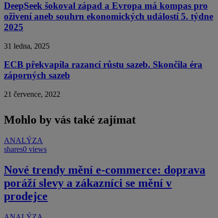
DeepSeek šokoval západ a Evropa má kompas pro
oživení aneb souhrn ekonomických událostí 5. týdne
2025
31 ledna, 2025
ECB překvapila razancí růstu sazeb. Skončila éra
záporných sazeb
21 července, 2022
Mohlo by vás také zajímat
ANALÝZA
shares
0 views
Nové trendy mění e-commerce: doprava
poráží slevy a zákazníci se mění v
prodejce
ANALÝZA