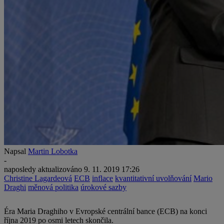
Napsal
Martin Lobotka
-
naposledy aktualizováno
9. 11. 2019 17:26
Christine Lagardeová
ECB
inflace
kvantitativní uvolňování
Mario
Draghi
měnová politika
úrokové sazby
Éra Maria Draghiho v Evropské centrální bance (ECB) na konci
října 2019 po osmi letech skončila.