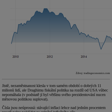
Zdroj: tradingeconomics.com
Jistě, nezaměstnanost klesla v tom samém období o dobrých 11
milionů lidí, ale Draghimu fiskální politika na rozdíl od USA vůbec
nepomáhala (v podstatě jí byl většinu svého prezidentování nucen
měnovou politikou suplovat).
Čísla jsou neúprosná: stávající inflaci lehce nad jedním procentem