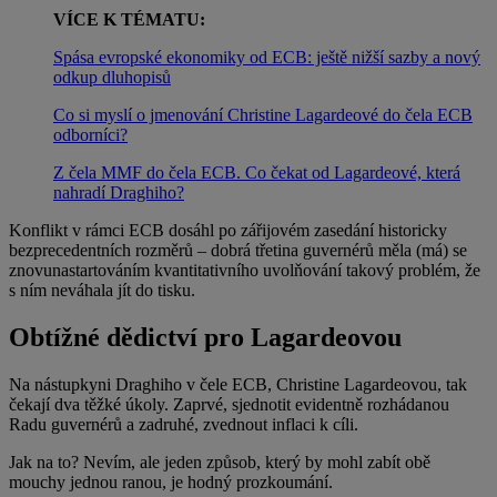
VÍCE K TÉMATU:
Spása evropské ekonomiky od ECB: ještě nižší sazby a nový
odkup dluhopisů
Co si myslí o jmenování Christine Lagardeové do čela ECB
odborníci?
Z čela MMF do čela ECB. Co čekat od Lagardeové, která
nahradí Draghiho?
Konflikt v rámci ECB dosáhl po zářijovém zasedání historicky
bezprecedentních rozměrů – dobrá třetina guvernérů měla (má) se
znovunastartováním kvantitativního uvolňování takový problém, že
s ním neváhala jít do tisku.
Obtížné dědictví pro Lagardeovou
Na nástupkyni Draghiho v čele ECB, Christine Lagardeovou, tak
čekají dva těžké úkoly. Zaprvé, sjednotit evidentně rozhádanou
Radu guvernérů a zadruhé, zvednout inflaci k cíli.
Jak na to? Nevím, ale jeden způsob, který by mohl zabít obě
mouchy jednou ranou, je hodný prozkoumání.