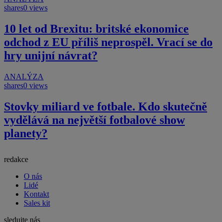
shares
0 views
10 let od Brexitu: britské ekonomice
odchod z EU příliš neprospěl. Vrací se do
hry unijní návrat?
ANALÝZA
shares
0 views
Stovky miliard ve fotbale. Kdo skutečně
vydělává na největší fotbalové show
planety?
redakce
O nás
Lidé
Kontakt
Sales kit
sledujte nás