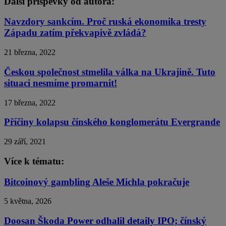
Další příspěvky od autora:
Navzdory sankcím. Proč ruská ekonomika tresty
Západu zatím překvapivě zvládá?
21 března, 2022
Českou společnost stmelila válka na Ukrajině. Tuto
situaci nesmíme promarnit!
17 března, 2022
Příčiny kolapsu čínského konglomerátu Evergrande
29 září, 2021
Více k tématu:
Bitcoinový gambling Aleše Michla pokračuje
5 května, 2026
Doosan Škoda Power odhalil detaily IPO; čínský