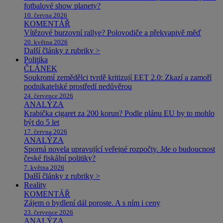
fotbalové show planety?
10. června 2026
KOMENTÁŘ
Vítězové burzovní rallye? Polovodiče a překvapivě měď
20. května 2026
Další články z rubriky >
Politika
ČLÁNEK
Soukromí zemědělci tvrdě kritizují EET 2.0: Zkazí a zamoří
podnikatelské prostředí nedůvěrou
24. července 2026
ANALÝZA
Krabička cigaret za 200 korun? Podle plánu EU by to mohlo
být do 5 let
17. června 2026
ANALÝZA
Sporná novela upravující veřejné rozpočty. Jde o budoucnost
české fiskální politiky?
7. května 2026
Další články z rubriky >
Reality
KOMENTÁŘ
Zájem o bydlení dál poroste. A s ním i ceny
23. července 2026
ANALÝZA