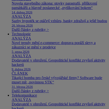
Novela stavebního zákona: stovky paragrafů, přiškrcení
památkářů a hlavně poslanecké „pytlíkování bokem“
14. dubna 2026
ANALÝZA
Sazby hypoték se otáčejí vzhůru, banky zdražují a ještě budou
26. března 2026
Další články z rubriky >
Technologie
ANALÝZA
Nové trendy mění e-commerce: doprava poráží slevy a
zákazníci se mění v prodejce
5. srpna 2026
ANALÝZA
Dodavatelé v ohrožení. Geopolitické konflikt zvyšují aktivity
hackerů
9. dubna 2026
ČLÁNEK
Tikající bomba pro české vývojářské firmy? Software bude
muset mít „povinnou STK“
31. března 2026
Další články z rubriky >
Telekomunikace
ANALÝZA
Dodavatelé v ohrožení. Geopolitické konflikt zvyšují aktivity
hackerů