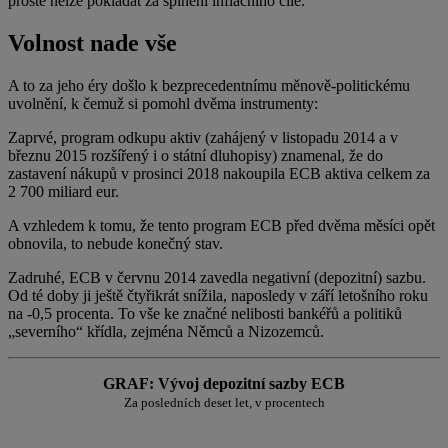
prostě nelze pokládat za splnění inflačního cíle.
Volnost nade vše
A to za jeho éry došlo k bezprecedentnímu měnově-politickému
uvolnění, k čemuž si pomohl dvěma instrumenty:
Zaprvé, program odkupu aktiv (zahájený v listopadu 2014 a v
březnu 2015 rozšířený i o státní dluhopisy) znamenal, že do
zastavení nákupů v prosinci 2018 nakoupila ECB aktiva celkem za
2 700 miliard eur.
A vzhledem k tomu, že tento program ECB před dvěma měsíci opět
obnovila, to nebude konečný stav.
Zadruhé, ECB v červnu 2014 zavedla negativní (depozitní) sazbu.
Od té doby ji ještě čtyřikrát snížila, naposledy v září letošního roku
na -0,5 procenta. To vše ke značné nelibosti bankéřů a politiků
„severního“ křídla, zejména Němců a Nizozemců.
GRAF: Vývoj depozitní sazby ECB
Za posledních deset let, v procentech