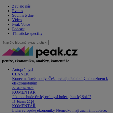
Zaujalo nás
Events
Souhrn týdne
Video
Peak Voice
Podcast
Tématické speciály
peníze, ekonomika, analýzy, komentáře
Autoprůmysl
ČLÁNEK
Konec naftové modly. Češi prchají před drahým benzinem k
elektromobilům
22. dubna 2026
KOMENTÁŘ
Jak moc bude český průmysl bolet „íránský šok“?
13. března 2026
KOMENTÁŘ
Lídra evropské ekonomiky Německo mají zachránit dotace.