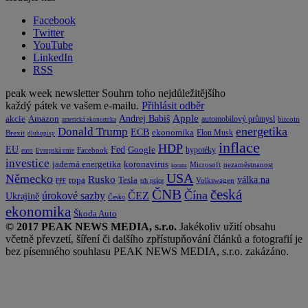
Facebook
Twitter
YouTube
LinkedIn
RSS
peak week newsletter
Souhrn toho nejdůležitějšího
každý pátek ve vašem e-mailu.
Přihlásit odběr
Apple
Amazon
Andrej Babiš
akcie
automobilový průmysl
bitcoin
americká ekonomika
energetika
Donald Trump
ECB
ekonomika
Elon Musk
Brexit
dluhopisy
inflace
HDP
EU
Fed
Google
hypotéky
Facebook
euro
Evropská unie
investice
koronavirus
jaderná energetika
nezaměstnanost
Microsoft
koruna
USA
Německo
Rusko
Tesla
válka na
ropa
trh práce
Volkswagen
PPF
česká
ČNB
Čína
ČEZ
úrokové sazby
Ukrajině
Česko
ekonomika
Škoda Auto
© 2017 PEAK NEWS MEDIA, s.r.o.
Jakékoliv užití obsahu
včetně převzetí, šíření či dalšího zpřístupňování článků a fotografií je
bez písemného souhlasu PEAK NEWS MEDIA, s.r.o. zakázáno.