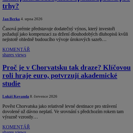
trhy?
Jan Berka
4. srpna 2026
Časová prémie představuje dodatečný výnos, který investoři
požadují jako kompenzaci za držení dlouhodobých dluhopisů kvůli
nejistotě ohledně budoucího vývoje úrokových sazeb…
KOMENTÁŘ
shares
views
Proč je v Chorvatsku tak draze? Klíčovou
roli hraje euro, potvrzují akademické
studie
Lukáš Kovanda
8. července 2026
Pověst Chorvatska jako relativně levné destinace pro strávení
dovolené už dávno neplatí. Ve srovnání s předchozím rokem tam
výrazně vzrostly…
KOMENTÁŘ
shares
views