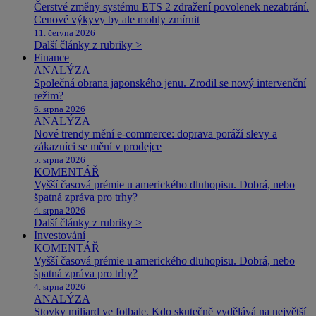
Čerstvé změny systému ETS 2 zdražení povolenek nezabrání.
Cenové výkyvy by ale mohly zmírnit
11. června 2026
Další články z rubriky >
Finance
ANALÝZA
Společná obrana japonského jenu. Zrodil se nový intervenční
režim?
6. srpna 2026
ANALÝZA
Nové trendy mění e-commerce: doprava poráží slevy a
zákazníci se mění v prodejce
5. srpna 2026
KOMENTÁŘ
Vyšší časová prémie u amerického dluhopisu. Dobrá, nebo
špatná zpráva pro trhy?
4. srpna 2026
Další články z rubriky >
Investování
KOMENTÁŘ
Vyšší časová prémie u amerického dluhopisu. Dobrá, nebo
špatná zpráva pro trhy?
4. srpna 2026
ANALÝZA
Stovky miliard ve fotbale. Kdo skutečně vydělává na největší