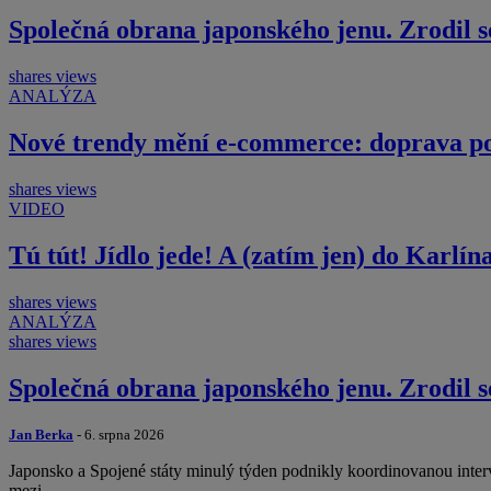
Společná obrana japonského jenu. Zrodil s
shares
views
ANALÝZA
Nové trendy mění e-commerce: doprava por
shares
views
VIDEO
Tú tút! Jídlo jede! A (zatím jen) do Karlí
shares
views
ANALÝZA
shares
views
Společná obrana japonského jenu. Zrodil s
Jan Berka
- 6. srpna 2026
Japonsko a Spojené státy minulý týden podnikly koordinovanou interv
mezi…