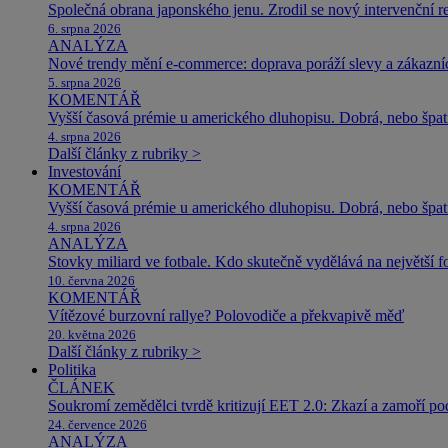
Společná obrana japonského jenu. Zrodil se nový intervenční r
6. srpna 2026
ANALÝZA
Nové trendy mění e-commerce: doprava poráží slevy a zákazníc
5. srpna 2026
KOMENTÁŘ
Vyšší časová prémie u amerického dluhopisu. Dobrá, nebo špat
4. srpna 2026
Další články z rubriky >
Investování
KOMENTÁŘ
Vyšší časová prémie u amerického dluhopisu. Dobrá, nebo špat
4. srpna 2026
ANALÝZA
Stovky miliard ve fotbale. Kdo skutečně vydělává na největší 
10. června 2026
KOMENTÁŘ
Vítězové burzovní rallye? Polovodiče a překvapivě měď
20. května 2026
Další články z rubriky >
Politika
ČLÁNEK
Soukromí zemědělci tvrdě kritizují EET 2.0: Zkazí a zamoří po
24. července 2026
ANALÝZA