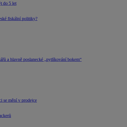
 do 5 let
ké fiskální politiky?
kářů a hlavně poslanecké „pytlíkování bokem“
i se mění v prodejce
hackerů