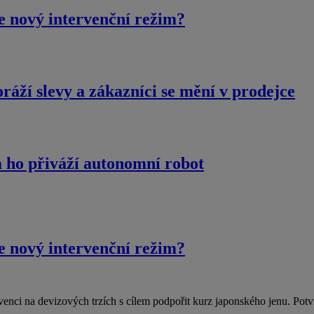
e nový intervenční režim?
áží slevy a zákazníci se mění v prodejce
na ho přiváží autonomní robot
e nový intervenční režim?
enci na devizových trzích s cílem podpořit kurz japonského jenu. Potv