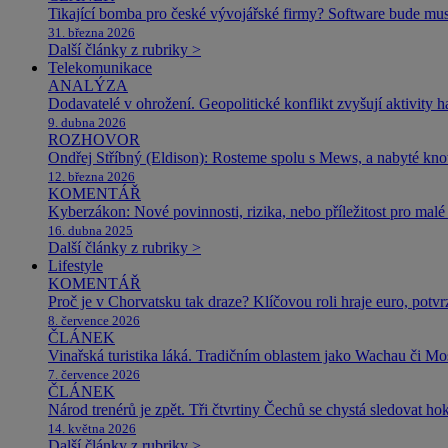
Tikající bomba pro české vývojářské firmy? Software bude m
31. března 2026
Další články z rubriky >
Telekomunikace
ANALÝZA
Dodavatelé v ohrožení. Geopolitické konflikt zvyšují aktivity 
9. dubna 2026
ROZHOVOR
Ondřej Stříbný (Eldison): Rosteme spolu s Mews, a nabyté k
12. března 2026
KOMENTÁŘ
Kyberzákon: Nové povinnosti, rizika, nebo příležitost pro malé 
16. dubna 2025
Další články z rubriky >
Lifestyle
KOMENTÁŘ
Proč je v Chorvatsku tak draze? Klíčovou roli hraje euro, potv
8. července 2026
ČLÁNEK
Vinařská turistika láká. Tradičním oblastem jako Wachau či Mose
7. července 2026
ČLÁNEK
Národ trenérů je zpět. Tři čtvrtiny Čechů se chystá sledovat ho
14. května 2026
Další články z rubriky >