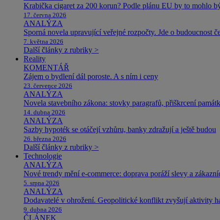
Krabička cigaret za 200 korun? Podle plánu EU by to mohlo být
17. června 2026
ANALÝZA
Sporná novela upravující veřejné rozpočty. Jde o budoucnost čes
7. května 2026
Další články z rubriky >
Reality
KOMENTÁŘ
Zájem o bydlení dál poroste. A s ním i ceny
23. července 2026
ANALÝZA
Novela stavebního zákona: stovky paragrafů, přiškrcení památ
14. dubna 2026
ANALÝZA
Sazby hypoték se otáčejí vzhůru, banky zdražují a ještě budou
26. března 2026
Další články z rubriky >
Technologie
ANALÝZA
Nové trendy mění e-commerce: doprava poráží slevy a zákazníc
5. srpna 2026
ANALÝZA
Dodavatelé v ohrožení. Geopolitické konflikt zvyšují aktivity 
9. dubna 2026
ČLÁNEK