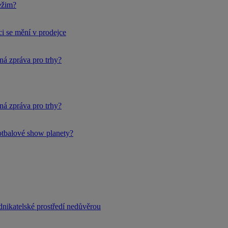
ežim?
i se mění v prodejce
ná zpráva pro trhy?
ná zpráva pro trhy?
fotbalové show planety?
dnikatelské prostředí nedůvěrou