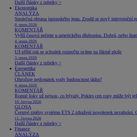
Další články z rubriky >
Ekonomika
ANALÝZA
Společná obrana japonského jenu. Zrodil se nový intervenční r
6. srpna 2026
KOMENTÁŘ
Vyšší časová prémie u amerického dluhopisu. Dobrá, nebo špat
4. srpna 2026
KOMENTÁŘ
Už příští rok se schodek rozpočtu ocitne na šikmé ploše
3. srpna 2026
Další články z rubriky >
Energetika
ČLÁNEK
Ohrožuje nedostatek vody budoucnost jádra?
4. srpna 2026
KOMENTÁŘ
Ropné šoky už nejsou, co bývaly. Pokles cen ropy může být ješ
16. června 2026
GLOSA
Čerstvé změny systému ETS 2 zdražení povolenek nezabrání. 
11. června 2026
Další články z rubriky >
Finance
ANALÝZA