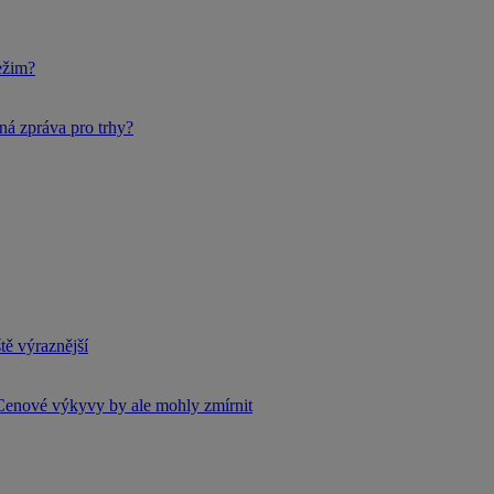
ežim?
ná zpráva pro trhy?
tě výraznější
Cenové výkyvy by ale mohly zmírnit