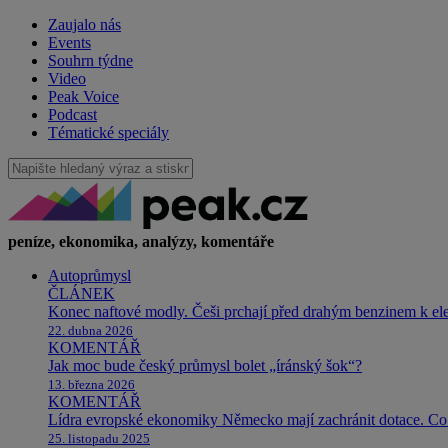
Zaujalo nás
Events
Souhrn týdne
Video
Peak Voice
Podcast
Tématické speciály
peníze, ekonomika, analýzy, komentáře
Autoprůmysl
ČLÁNEK
Konec naftové modly. Češi prchají před drahým benzinem k e
22. dubna 2026
KOMENTÁŘ
Jak moc bude český průmysl bolet „íránský šok“?
13. března 2026
KOMENTÁŘ
Lídra evropské ekonomiky Německo mají zachránit dotace. Co 
25. listopadu 2025