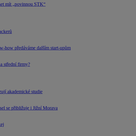
uset mít „povinnou STK“
hackerů
now-how předáváme dalším start-upům
a střední firmy?
rzují akademické studie
l se přibližuje i Jižní Morava
kej