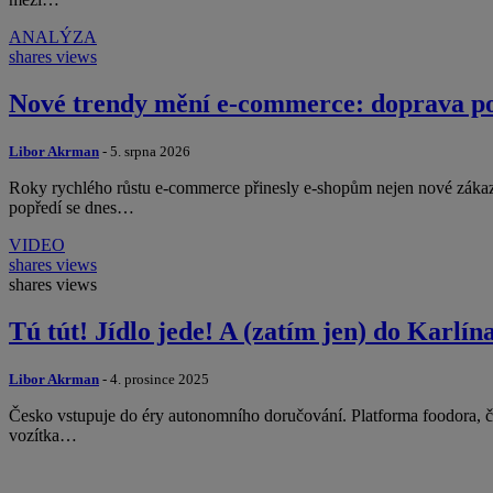
ANALÝZA
shares
views
Nové trendy mění e-commerce: doprava por
Libor Akrman
- 5. srpna 2026
Roky rychlého růstu e-commerce přinesly e-shopům nejen nové zákazn
popředí se dnes…
VIDEO
shares
views
shares
views
Tú tút! Jídlo jede! A (zatím jen) do Karlí
Libor Akrman
- 4. prosince 2025
Česko vstupuje do éry autonomního doručování. Platforma foodora, čes
vozítka…