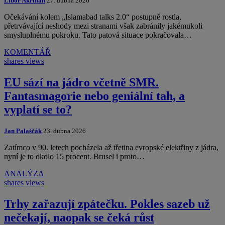
Libor Akrman
27. dubna 2026
Očekávání kolem „Islamabad talks 2.0“ postupně rostla,
přetrvávající neshody mezi stranami však zabránily jakémukoli
smysluplnému pokroku. Tato patová situace pokračovala…
KOMENTÁŘ
shares
views
EU sází na jádro včetně SMR.
Fantasmagorie nebo geniální tah, a
vyplatí se to?
Jan Palaščák
23. dubna 2026
Zatímco v 90. letech pocházela až třetina evropské elektřiny z jádra,
nyní je to okolo 15 procent. Brusel i proto…
ANALÝZA
shares
views
Trhy zařazují zpátečku. Pokles sazeb už
nečekají, naopak se čeká růst