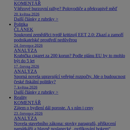
KOMENTÁŘ
Vítězové burzovní rallye? Polovodiče a překvapivě měď
20. května 2026
Další články z rubriky >
Politika
ČLÁNEK
Soukromí zemědělci tvrdě kritizují EET 2.0: Zkazí a zamoří
podnikatelské prostředí nedůvěrou
24. července 2026
ANALÝZA
Krabička cigaret za 200 korun? Podle plánu EU by to mohlo
být do 5 let
17. června 2026
ANALÝZA
Sporná novela upravující veřejné rozpočty. Jde o budoucnost
české fiskální politiky?
7. května 2026
Další články z rubriky >
Reality
KOMENTÁŘ
Zájem o bydlení dál poroste. A s ním i ceny
23. července 2026
ANALÝZA
Novela stavebního zákona: stovky paragrafů, přiškrcení
památkářů a hlavně poslanecké „pytlíkování bokem“