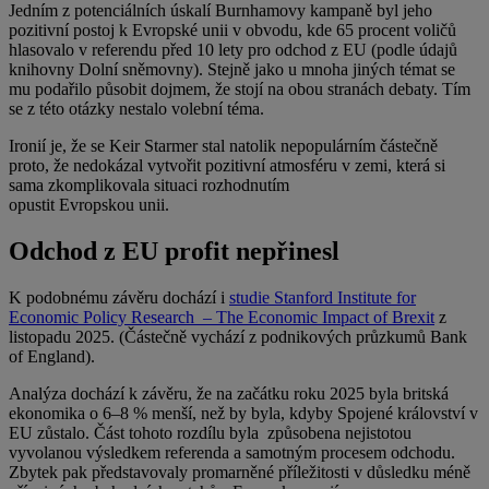
Jedním z potenciálních úskalí Burnhamovy kampaně byl jeho
pozitivní postoj k Evropské unii v obvodu, kde 65 procent voličů
hlasovalo v referendu před 10 lety pro odchod z EU (podle údajů
knihovny Dolní sněmovny). Stejně jako u mnoha jiných témat se
mu podařilo působit dojmem, že stojí na obou stranách debaty. Tím
se z této otázky nestalo volební téma.
Ironií je, že se Keir Starmer stal natolik nepopulárním částečně
proto, že nedokázal vytvořit pozitivní atmosféru v zemi, která si
sama zkomplikovala situaci rozhodnutím
opustit Evropskou unii.
Odchod z EU profit nepřinesl
K podobnému závěru dochází i
studie Stanford Institute for
Economic Policy Research – The Economic Impact of Brexit
z
listopadu 2025. (Částečně vychází z podnikových průzkumů Bank
of England).
Analýza dochází k závěru, že na začátku roku 2025 byla britská
ekonomika o 6–8 % menší, než by byla, kdyby Spojené království v
EU zůstalo. Část tohoto rozdílu byla způsobena nejistotou
vyvolanou výsledkem referenda a samotným procesem odchodu.
Zbytek pak představovaly promarněné příležitosti v důsledku méně