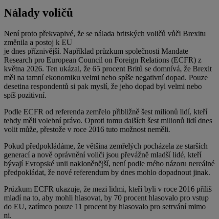
Nálady voličů
Není proto překvapivé, že se nálada britských voličů vůči Brexitu
změnila a postoj k EU
je dnes příznivější. Například průzkum společnosti Mandate
Research pro European Council on Foreign Relations (ECFR) z
května 2026. Ten ukázal, že 65 procent Britů se domnívá, že Brexit
měl na tamní ekonomiku velmi nebo spíše negativní dopad. Pouze
desetina respondentů si pak myslí, že jeho dopad byl velmi nebo
spíš pozitivní.
Podle ECFR od referenda zemřelo přibližně šest milionů lidí, kteří
tehdy měli volební právo. Oproti tomu dalších šest milionů lidí dnes
volit může, přestože v roce 2016 tuto možnost neměli.
Pokud předpokládáme, že většina zemřelých pocházela ze starších
generací a nově oprávnění voliči jsou převážně mladší lidé, kteří
bývají Evropské unii nakloněnější, není podle mého názoru nereálné
předpokládat, že nové referendum by dnes mohlo dopadnout jinak.
Průzkum ECFR ukazuje, že mezi lidmi, kteří byli v roce 2016 příliš
mladí na to, aby mohli hlasovat, by 70 procent hlasovalo pro vstup
do EU, zatímco pouze 11 procent by hlasovalo pro setrvání mimo
ni.