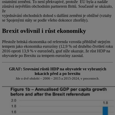
ostatními zeměmi. To není překvapivé, protože EU byla a nadále
zůstává největším obchodním partnerem Britů. Současně se ukázalo,
že
vyjednávání obchodních dohod s dalšími zeměmi je obtížné (vztahy
se Spojenými státy se podle všeho dokonce zhoršily).
Brexit ovlivnil i růst ekonomiky
Přestože britská ekonomika od referenda vzrostla přibližně stejným
tempem jako ekonomika eurozóny (12,9 % od druhého čtvrtletí roku
2016 oproti 13,9 % v eurozóně), graf níže ukazuje, že růst HDP na
obyvatele po Brexitu za tempem eurozóny zaostal.
GRAF: Srovnání růstů HDP na obyvatele ve vybraných
lokacích před a po brexitu
Jde o dvě období – 2006 – 2015 a 2015-2024, v procentech.