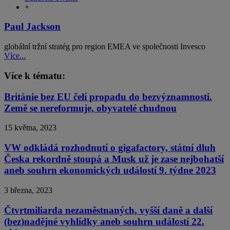
+
Paul Jackson
globální tržní stratég pro region EMEA ve společnosti Invesco
Více...
Více k tématu:
Británie bez EU čelí propadu do bezvýznamnosti.
Země se nereformuje, obyvatelé chudnou
15 května, 2023
VW odkládá rozhodnutí o gigafactory, státní dluh
Česka rekordně stoupá a Musk už je zase nejbohatší
aneb souhrn ekonomických událostí 9. týdne 2023
3 března, 2023
Čtvrtmiliarda nezaměstnaných, vyšší daně a další
(bez)nadějné vyhlídky aneb souhrn událostí 22.