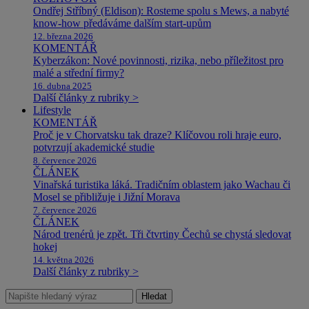
Ondřej Stříbný (Eldison): Rosteme spolu s Mews, a nabyté
know-how předáváme dalším start-upům
12. března 2026
KOMENTÁŘ
Kyberzákon: Nové povinnosti, rizika, nebo příležitost pro
malé a střední firmy?
16. dubna 2025
Další články z rubriky >
Lifestyle
KOMENTÁŘ
Proč je v Chorvatsku tak draze? Klíčovou roli hraje euro,
potvrzují akademické studie
8. července 2026
ČLÁNEK
Vinařská turistika láká. Tradičním oblastem jako Wachau či
Mosel se přibližuje i Jižní Morava
7. července 2026
ČLÁNEK
Národ trenérů je zpět. Tři čtvrtiny Čechů se chystá sledovat
hokej
14. května 2026
Další články z rubriky >
Hledat