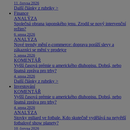
11. června 2026
Další články z rubriky >
Finance
ANALÝZA
Společná obrana japonského jenu. Zrodil se nový intervenční
režim?
6. srpna 2026
ANALÝZA
Nové trendy mění e-commerce: doprava poráží slevy a
zákazníci se mění v prodejce
5. srpna 2026
KOMENTÁŘ
Vyšší časová prémie u amerického dluhopisu. Dobrá, nebo
špatná zpráva pro trhy?
4. srpna 2026
Další články z rubriky >
Investování
KOMENTÁŘ
Vyšší časová prémie u amerického dluhopisu. Dobrá, nebo
špatná zpráva pro trhy?
4. srpna 2026
ANALÝZA
Stovky miliard ve fotbale. Kdo skutečně vydělává na největší
fotbalové show planety?
10. června 2026