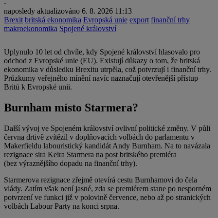
-
naposledy aktualizováno
6. 8. 2026 11:13
Brexit
britská ekonomika
Evropská unie
export
finanční trhy
makroekonomika
Spojené království
Uplynulo 10 let od chvíle, kdy Spojené království hlasovalo pro
odchod z Evropské unie (EU). Existují důkazy o tom, že britská
ekonomika v důsledku Brexitu utrpěla, což potvrzují i finanční trhy.
Průzkumy veřejného mínění navíc naznačují otevřenější přístup
Britů k Evropské unii.
Burnham místo Starmera?
Další vývoj ve Spojeném království ovlivní politické změny. V půli
června drtivě zvítězil v doplňovacích volbách do parlamentu v
Makerfieldu labouristický kandidát Andy Burnham. Na to navázala
rezignace sira Keira Starmera na post britského premiéra
(bez výraznějšího dopadu na finanční trhy).
Starmerova rezignace zřejmě otevírá cestu Burnhamovi do čela
vlády. Zatím však není jasné, zda se premiérem stane po nesporném
potvrzení ve funkci již v polovině července, nebo až po stranických
volbách Labour Party na konci srpna.