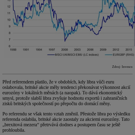
Zdroj: Invesco
Před referendem platilo, že v obdobích, kdy libra vůči euru
oslabovala, britské akcie měly tendenci překonávat výkonnost akcií
eurozóny v lokálních měnách (a naopak). To dává ekonomický
smysl, protože slabší libra zvyšuje hodnotu exportů i zahraničních
zisků britských společností po přepočtu do domácí měny.
Po referendu se však tento vztah změnil. Přestože libra po výsledku
referenda oslabila, britské akcie zaostaly za akciemi eurozóny. Tato
„brexitová mezera“ přetrvává dodnes a postupem času se ještě
prohloubila.