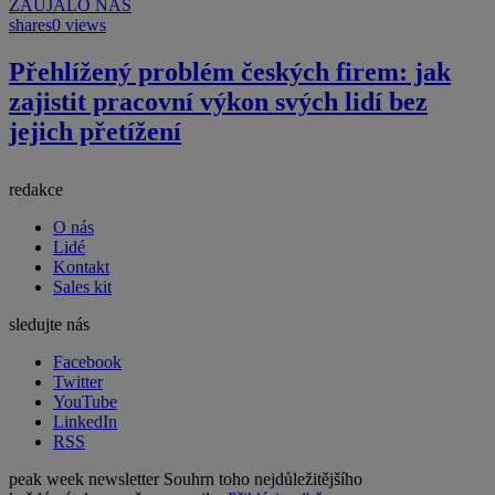
ZAUJALO NÁS
shares
0 views
Přehlížený problém českých firem: jak
zajistit pracovní výkon svých lidí bez
jejich přetížení
redakce
O nás
Lidé
Kontakt
Sales kit
sledujte nás
Facebook
Twitter
YouTube
LinkedIn
RSS
peak week newsletter
Souhrn toho nejdůležitějšího