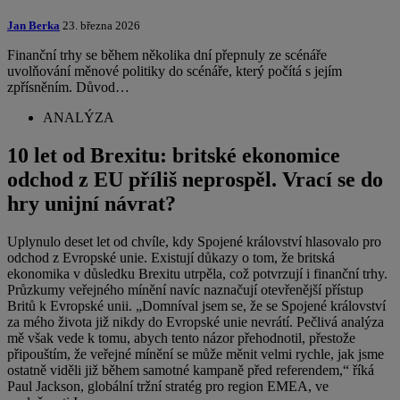
Jan Berka
23. března 2026
Finanční trhy se během několika dní přepnuly ze scénáře
uvolňování měnové politiky do scénáře, který počítá s jejím
zpřísněním. Důvod…
ANALÝZA
10 let od Brexitu: britské ekonomice
odchod z EU příliš neprospěl. Vrací se do
hry unijní návrat?
Uplynulo deset let od chvíle, kdy Spojené království hlasovalo pro
odchod z Evropské unie. Existují důkazy o tom, že britská
ekonomika v důsledku Brexitu utrpěla, což potvrzují i finanční trhy.
Průzkumy veřejného mínění navíc naznačují otevřenější přístup
Britů k Evropské unii. „Domníval jsem se, že se Spojené království
za mého života již nikdy do Evropské unie nevrátí. Pečlivá analýza
mě však vede k tomu, abych tento názor přehodnotil, přestože
připouštím, že veřejné mínění se může měnit velmi rychle, jak jsme
ostatně viděli již během samotné kampaně před referendem,“ říká
Paul Jackson, globální tržní stratég pro region EMEA, ve