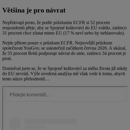
Většina je pro návrat
Nepřekvapí proto, že podle průzkumu ECFR si 52 procent
respondentů přeje, aby se Spojené království do EU vrátilo, zatímco
31 procent chce zůstat mimo EU (17 % neví nebo by nehlasovalo).
Nejde přitom pouze o průzkum ECFR. Nejnovější průzkum
společnosti YouGov, se uskutečnil začátkem června 2026. A ukázal,
že 55 procent Britů podporuje návrat do unie, zatímco 34 procent je
proti.
Domníval jsem se, že se Spojené království za mého života již nikdy
do EU nevrátí. Výše uvedená analýza mě však vede k tomu, abych
tento názor přehodnotil…