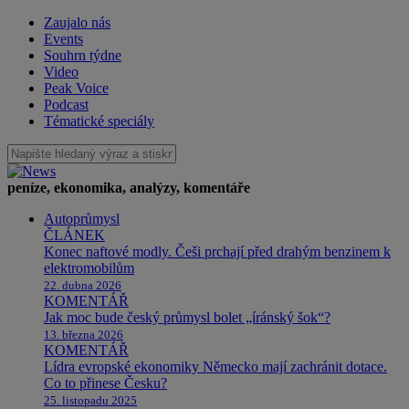
Zaujalo nás
Events
Souhrn týdne
Video
Peak Voice
Podcast
Tématické speciály
peníze, ekonomika, analýzy, komentáře
Autoprůmysl
ČLÁNEK
Konec naftové modly. Češi prchají před drahým benzinem k
elektromobilům
22. dubna 2026
KOMENTÁŘ
Jak moc bude český průmysl bolet „íránský šok“?
13. března 2026
KOMENTÁŘ
Lídra evropské ekonomiky Německo mají zachránit dotace.
Co to přinese Česku?
25. listopadu 2025