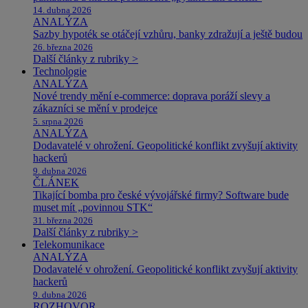
14. dubna 2026
ANALÝZA
Sazby hypoték se otáčejí vzhůru, banky zdražují a ještě budou
26. března 2026
Další články z rubriky >
Technologie
ANALÝZA
Nové trendy mění e-commerce: doprava poráží slevy a
zákazníci se mění v prodejce
5. srpna 2026
ANALÝZA
Dodavatelé v ohrožení. Geopolitické konflikt zvyšují aktivity
hackerů
9. dubna 2026
ČLÁNEK
Tikající bomba pro české vývojářské firmy? Software bude
muset mít „povinnou STK“
31. března 2026
Další články z rubriky >
Telekomunikace
ANALÝZA
Dodavatelé v ohrožení. Geopolitické konflikt zvyšují aktivity
hackerů
9. dubna 2026
ROZHOVOR