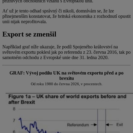
příznivých obchodních vztahů s Evropskou unií.
Ať už je tento odhad správný či nikoli, domnívám se, že lze
přinejmenším konstatovat, že britská ekonomika z rozhodnutí opustit
unii nijak neprofitovala.
Export se zmenšil
Například graf níže ukazuje, že podíl Spojeného království na
světovém exportu poklesl jak po referendu z 23. června 2016, tak po
samotném odchodu z Evropské unie dne 31. ledna 2020.
GRAF: Vývoj podílu UK na světovém exportu před a po
brexitu
Od roku 1980 do června 2026, v procentech.