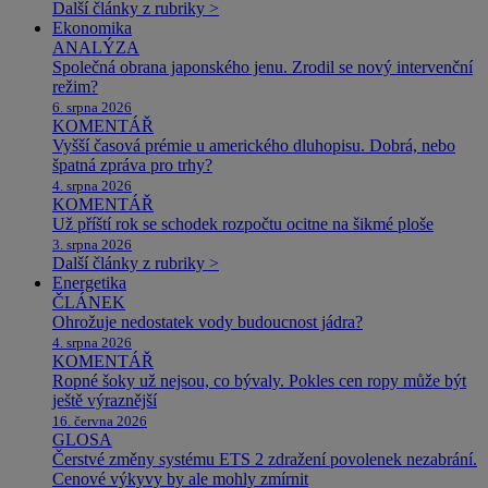
Další články z rubriky >
Ekonomika
ANALÝZA
Společná obrana japonského jenu. Zrodil se nový intervenční
režim?
6. srpna 2026
KOMENTÁŘ
Vyšší časová prémie u amerického dluhopisu. Dobrá, nebo
špatná zpráva pro trhy?
4. srpna 2026
KOMENTÁŘ
Už příští rok se schodek rozpočtu ocitne na šikmé ploše
3. srpna 2026
Další články z rubriky >
Energetika
ČLÁNEK
Ohrožuje nedostatek vody budoucnost jádra?
4. srpna 2026
KOMENTÁŘ
Ropné šoky už nejsou, co bývaly. Pokles cen ropy může být
ještě výraznější
16. června 2026
GLOSA
Čerstvé změny systému ETS 2 zdražení povolenek nezabrání.
Cenové výkyvy by ale mohly zmírnit