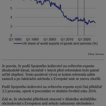
Zdroj: Invesco
Je pravda, že podíl Spojeného království na světovém exportu
dlouhodobě klesal, nicméně v letech před referendem bylo patrné
určité zlepšení. Tento pozitivní vývoj se kolem referenda náhle
zastavil a po faktickém odchodu z Evropské unie se znovu zhoršil.
Podíl Spojeného království na světovém exportu nyní činí přibližně
3,5 procenta, oproti 4 procentům ve druhém čtvrtletí roku 2016.
Zdá se, že obchodní příležitosti ztracené v důsledku složitějšího
obchodování s Evropskou unií nebyly nahrazeny obchodem s