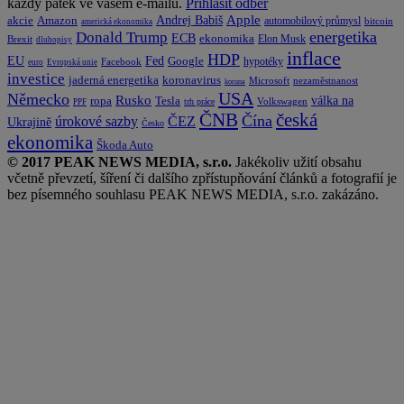
každý pátek ve vašem e-mailu.
Přihlásit odběr
Apple
Amazon
Andrej Babiš
akcie
automobilový průmysl
bitcoin
americká ekonomika
energetika
Donald Trump
ECB
ekonomika
Elon Musk
Brexit
dluhopisy
inflace
HDP
EU
Fed
Google
hypotéky
Facebook
euro
Evropská unie
investice
koronavirus
jaderná energetika
nezaměstnanost
Microsoft
koruna
USA
Německo
Rusko
Tesla
válka na
ropa
trh práce
Volkswagen
PPF
česká
ČNB
Čína
ČEZ
úrokové sazby
Ukrajině
Česko
ekonomika
Škoda Auto
© 2017 PEAK NEWS MEDIA, s.r.o.
Jakékoliv užití obsahu
včetně převzetí, šíření či dalšího zpřístupňování článků a fotografií je
bez písemného souhlasu PEAK NEWS MEDIA, s.r.o. zakázáno.