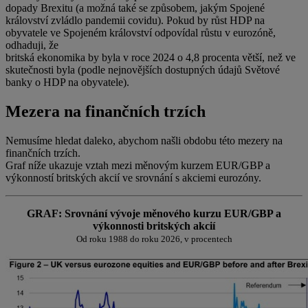
dopady Brexitu (a možná také se způsobem, jakým Spojené
království zvládlo pandemii covidu). Pokud by růst HDP na
obyvatele ve Spojeném království odpovídal růstu v eurozóně,
odhaduji, že
britská ekonomika by byla v roce 2024 o 4,8 procenta větší, než ve
skutečnosti byla (podle nejnovějších dostupných údajů Světové
banky o HDP na obyvatele).
Mezera na finančních trzích
Nemusíme hledat daleko, abychom našli obdobu této mezery na
finančních trzích.
Graf níže ukazuje vztah mezi měnovým kurzem EUR/GBP a
výkonností britských akcií ve srovnání s akciemi eurozóny.
GRAF: Srovnání vývoje měnového kurzu EUR/GBP a
výkonnosti britských akcií
Od roku 1988 do roku 2026, v procentech