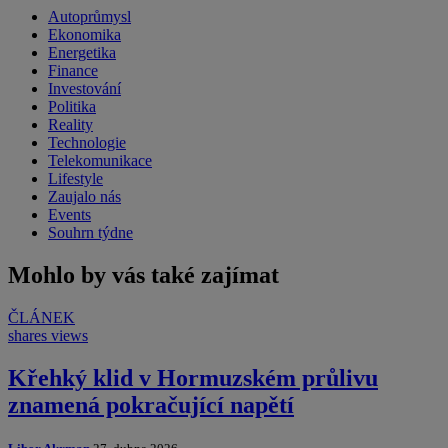
Autoprůmysl
Ekonomika
Energetika
Finance
Investování
Politika
Reality
Technologie
Telekomunikace
Lifestyle
Zaujalo nás
Events
Souhrn týdne
Mohlo by vás také zajímat
ČLÁNEK
shares
views
Křehký klid v Hormuzském průlivu
znamená pokračující napětí