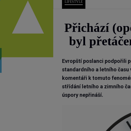
LIFESTYLE
Přichází (op
byl přetáče
Evropští poslanci podpořili 
standardního a letního času
komentáři k tomuto fenomé
střídání letního a zimního čas
úspory nepřináší.