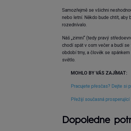
Samozřejmě se všichni neshodnou,
nebo letní. Někdo bude chtít, aby b
rozednívalo.
Náš „zimní“ (tedy pravý středoevr
chodí spát v osm večer a budí se 
období tmy, a člověk se spánkem 
světlo.
MOHLO BY VÁS ZAJÍMAT:
Pracujete přesčas? Dejte si po
Přežijí současná prosperující
Dopoledne pot