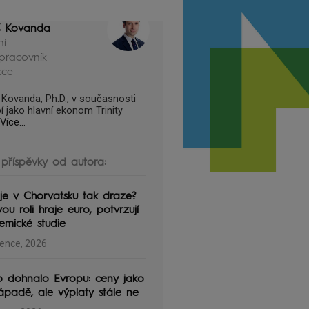
š Kovanda
ní
pracovník
kce
 Kovanda, Ph.D., v současnosti
í jako hlavní ekonom Trinity
Více...
 příspěvky od autora:
je v Chorvatsku tak draze?
vou roli hraje euro, potvrzují
emické studie
vence, 2026
o dohnalo Evropu: ceny jako
padě, ale výplaty stále ne