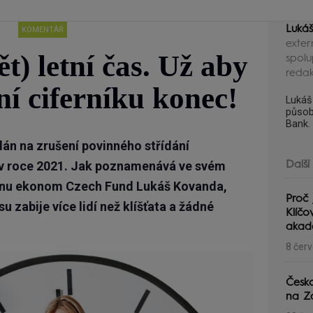
Luká
KOMENTÁŘ
exter
ět) letní čas. Už aby
spolu
reda
ní ciferníku konec!
Lukáš
působ
Bank.
plán na zrušení povinného střídání
 v roce 2021. Jak poznamenává ve svém
Další
nu ekonom Czech Fund Lukáš Kovanda,
Proč 
u zabije více lidí než klíšťata a žádné
Klíčo
akad
8 čer
Česk
na Zá