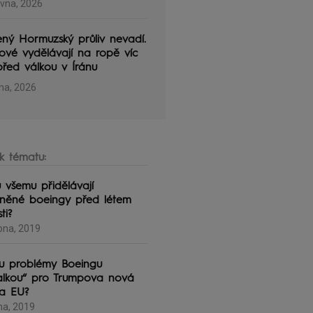
rvna, 2026
ný Hormuzský průliv nevadí.
ové vydělávají na ropě víc
řed válkou v Íránu
na, 2026
k tématu:
 všemu přidělávají
něné boeingy před létem
ti?
bna, 2019
u problémy Boeingu
alkou“ pro Trumpova nová
na EU?
na, 2019