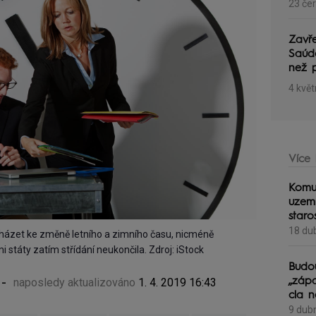
23 če
Zavře
Saúd
než p
4 květ
Více 
Komu
uzem
staros
18 du
házet ke změně letního a zimního času, nicméně
státy zatím střídání neukončila. Zdroj: iStock
Budo
-
naposledy aktualizováno
1. 4. 2019 16:43
„záp
cla 
9 dub