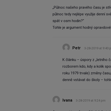
„Půlnoc našeho pravého času je st
půlnoc tedy nejlépe využije denní sv
spát v osm hodin?“
Tohle je argument hodný opravdové
Petr
3-28-2019 at 9:40 
K článku – úspory z „letního č
rozborem kdo, kdy a kolik spoř
roku 1979 trvale) změny času, 
denně vstávat do školy – tohl
Ivana
3-28-2019 at 9:24 pm