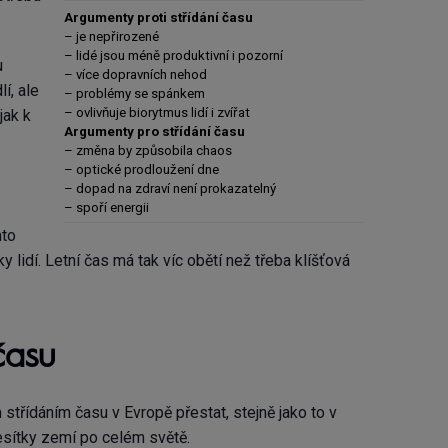
Argumenty proti střídání času
– je nepřirozené
– lidé jsou méně produktivní i pozorní
u
– více dopravních nehod
í, ale
– problémy se spánkem
– ovlivňuje biorytmus lidí i zvířat
jak k
Argumenty pro střídání času
–
změna by způsobila chaos
–
optické prodloužení dne
–
dopad na zdraví není prokazatelný
– spoří energii
mto
lidí. Letní čas má tak víc obětí než třeba klíšťová
času
třídáním času v Evropě přestat, stejně jako to v
esítky zemí po celém světě.