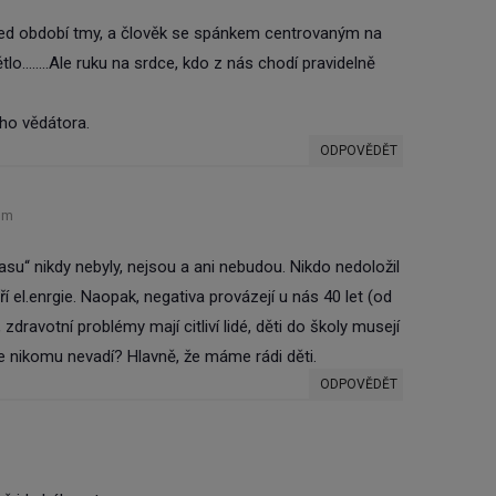
řed období tmy, a člověk se spánkem centrovaným na
ětlo……..Ale ruku na srdce, kdo z nás chodí pravidelně
ho vědátora.
ODPOVĚDĚT
pm
asu“ nikdy nebyly, nejsou a ani nebudou. Nikdo nedoložil
í el.enrgie. Naopak, negativa provázejí u nás 40 let (od
zdravotní problémy mají citliví lidé, děti do školy musejí
e nikomu nevadí? Hlavně, že máme rádi děti.
ODPOVĚDĚT