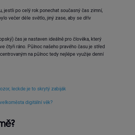
 jestli po celý rok ponechat současný čas zimní,
ylo večer déle světlo, jiný zase, aby se dřív
opský) čas je nastaven ideálně pro člověka, který
ve čtyři ráno. Půlnoc našeho pravého času je střed
centrovaným na půlnoc tedy nejlépe využije denní
zor, leckde je to skrytý zabiják
 velkoměsta digitální věk?
mě?