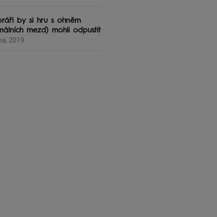
ráři by si hru s ohněm
málních mezd) mohli odpustit
na, 2019