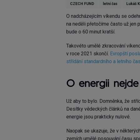
CZECH FUND
letní čas
Lukáš 
O nadcházejícím víkendu se odehr
na neděli přetočíme často už jen 
bude o 60 minut kratší.
Takovéto umělé zkracování víkend
v roce 2021 skončí.
Evropští posl
střídání standardního a letního č
O energii nejde
Už aby to bylo. Domněnka, že střídá
Desítky vědeckých článků na dan
energie jsou prakticky nulové.
Naopak se ukazuje, že v některýc
zemích umělé posouvání času sp