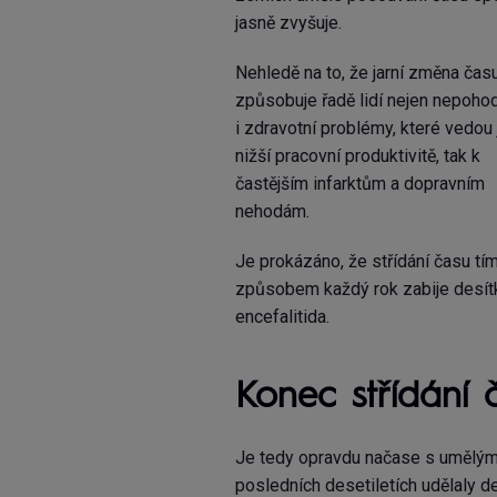
jasně zvyšuje.
Nehledě na to, že jarní změna čas
způsobuje řadě lidí nejen nepohodl
i zdravotní problémy, které vedou 
nižší pracovní produktivitě, tak k
častějším infarktům a dopravním
nehodám.
Je prokázáno, že střídání času tí
způsobem každý rok zabije desítky 
encefalitida.
Konec střídání 
Je tedy opravdu načase s umělým s
posledních desetiletích udělaly d