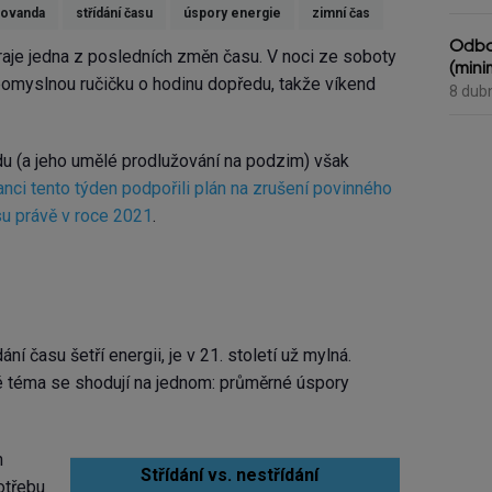
Kovanda
střídání času
úspory energie
zimní čas
Odbo
aje jedna z posledních změn času. V noci ze soboty
(mini
pomyslnou ručičku o hodinu dopředu, takže víkend
8 dub
u (a jeho umělé prodlužování na podzim) však
anci tento týden podpořili plán na zrušení povinného
asu právě v roce 2021
.
ní času šetří energii, je v 21. století už mylná.
é téma se shodují na jednom: průměrné úspory
h
Střídání vs. nestřídání
otřebu