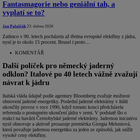
Fantasmagorie nebo geniální tah, a
vyplatí se to?
Jan Palaščák
23. dubna 2026
Zatímco v 90. letech pocházela až třetina evropské elektřiny z jádra,
nyní je to okolo 15 procent. Brusel i proto…
KOMENTÁŘ
Další políček pro německý jaderný
odklon? Italové po 40 letech vážně zvažují
návrat k jádru
Italská vláda údajně podle agentury Bloomberg zvažuje možnost
obnovení jaderné energetiky. Poslední jaderné elektrárny v Itálii
ukončily provoz v roce 1990, když tomuto konci předcházela
referenda o postupném ukončení jádra v zemi. V podstatě šlo o
reakci na havárii Černobylské jaderné elektrárny. Jadernou iniciativu
nyní obnovuje a aktivně prosazuje premiérka Giorgia Meloniová,
která považuje jadernou energetiku za jeden ze způsobů, jak snížit
vysoké ceny elektřiny.