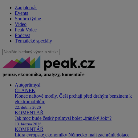
Zaujalo nás
Events
Souhrn týdne
Video
Peak Voice
Podcast
Tématické speciály
peníze, ekonomika, analýzy, komentáře
Autoprůmysl
ČLÁNEK
Konec naftové modly. Češi prchají před drahým benzinem k
elektromobilům
22. dubna 2026
KOMENTÁŘ
Jak moc bude český průmysl bolet „íránský šok“?
13. března 2026
KOMENTÁŘ
Lídra evropské ekonomiky Německo mají zachránit dotace.