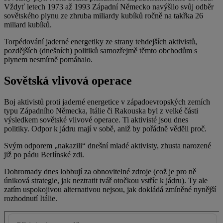
Vždyť letech 1973 až 1993 Západní Německo navýšilo svůj odběr
sovětského plynu ze zhruba miliardy kubíků ročně na takřka 26
miliard kubíků.
Torpédování jaderné energetiky ze strany tehdejších aktivistů,
pozdějších (dnešních) politiků samozřejmě těmto obchodům s
plynem nesmírně pomáhalo.
Sovětská vlivová operace
Boj aktivistů proti jaderné energetice v západoevropských zemích
typu Západního Německa, Itálie či Rakouska byl z velké části
výsledkem sovětské vlivové operace. Ti aktivisté jsou dnes
politiky. Odpor k jádru mají v sobě, aniž by pořádně věděli proč.
Svým odporem „nakazili“ dnešní mladé aktivisty, zhusta narozené
již po pádu Berlínské zdi.
Dohromady dnes lobbují za obnovitelné zdroje (což je pro ně
úniková strategie, jak neztratit tvář otočkou vstříc k jádru). Ty ale
zatím uspokojivou alternativou nejsou, jak dokládá zmíněné nynější
rozhodnutí Itálie.