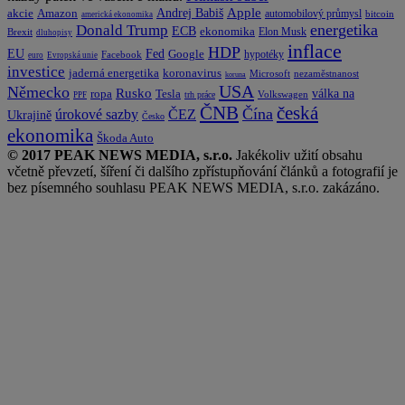
Apple
Amazon
Andrej Babiš
akcie
automobilový průmysl
bitcoin
americká ekonomika
energetika
Donald Trump
ECB
ekonomika
Elon Musk
Brexit
dluhopisy
inflace
HDP
EU
Fed
Google
hypotéky
Facebook
euro
Evropská unie
investice
koronavirus
jaderná energetika
nezaměstnanost
Microsoft
koruna
USA
Německo
Rusko
Tesla
válka na
ropa
trh práce
Volkswagen
PPF
česká
ČNB
Čína
ČEZ
úrokové sazby
Ukrajině
Česko
ekonomika
Škoda Auto
© 2017 PEAK NEWS MEDIA, s.r.o.
Jakékoliv užití obsahu
včetně převzetí, šíření či dalšího zpřístupňování článků a fotografií je
bez písemného souhlasu PEAK NEWS MEDIA, s.r.o. zakázáno.