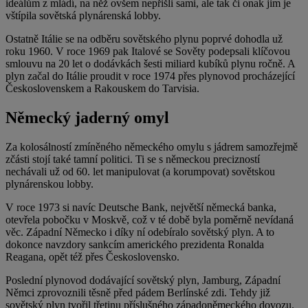
ideálům z mládí, na něž ovšem nepřišli sami, ale tak či onak jim je
vštípila sovětská plynárenská lobby.
Ostatně Itálie se na odběru sovětského plynu poprvé dohodla už
roku 1960. V roce 1969 pak Italové se Sověty podepsali klíčovou
smlouvu na 20 let o dodávkách šesti miliard kubíků plynu ročně. A
plyn začal do Itálie proudit v roce 1974 přes plynovod procházející
Československem a Rakouskem do Tarvisia.
Německý jaderný omyl
Za kolosálností zmíněného německého omylu s jádrem samozřejmě
zčásti stojí také tamní politici. Ti se s německou precizností
nechávali už od 60. let manipulovat (a korumpovat) sovětskou
plynárenskou lobby.
V roce 1973 si navíc Deutsche Bank, největší německá banka,
otevřela pobočku v Moskvě, což v té době byla poměrně nevídaná
věc. Západní Německo i díky ní odebíralo sovětský plyn. A to
dokonce navzdory sankcím amerického prezidenta Ronalda
Reagana, opět též přes Československo.
Poslední plynovod dodávající sovětský plyn, Jamburg, Západní
Němci zprovoznili těsně před pádem Berlínské zdi. Tehdy již
sovětský plyn tvořil třetinu příslušného západoněmeckého dovozu.