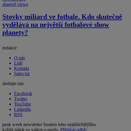
shares
0 views
Stovky miliard ve fotbale. Kdo skutečně
vydělává na největší fotbalové show
planety?
redakce
O nás
Lidé
Kontakt
Sales kit
sledujte nás
Facebook
Twitter
YouTube
LinkedIn
RSS
peak week newsletter
Souhrn toho nejdůležitějšího
každý pátek ve vašem e-mailu.
Přihlásit odběr