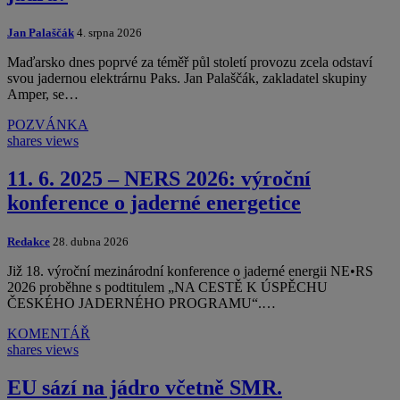
Jan Palaščák
4. srpna 2026
Maďarsko dnes poprvé za téměř půl století provozu zcela odstaví
svou jadernou elektrárnu Paks. Jan Palaščák, zakladatel skupiny
Amper, se…
POZVÁNKA
shares
views
11. 6. 2025 – NERS 2026: výroční
konference o jaderné energetice
Redakce
28. dubna 2026
Již 18. výroční mezinárodní konference o jaderné energii NE•RS
2026 proběhne s podtitulem „NA CESTĚ K ÚSPĚCHU
ČESKÉHO JADERNÉHO PROGRAMU“.…
KOMENTÁŘ
shares
views
EU sází na jádro včetně SMR.