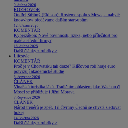
9. dubna 2026
ROZHOVOR
Ondřej Stříbný (Eldison): Rosteme spolu s Mews, a nabyté
know-how předáváme dalším start-upům
12. března 2026
KOMENTÁŘ
Kyberzákon: Nové povinnosti, rizika, nebo příležitost pro
malé a střední firmy?
16. dubna 2025
Další články z rubriky >
Lifestyle
KOMENTÁŘ
Proč je v Chorvatsku tak draze? Klíčovou roli hraje euro,
potvrzují akademické studie
8. července 2026
ČLÁNEK
Vinařská turistika láká. Tradičním oblastem jako Wachau či
Mosel se přibližuje i Jižní Morava
7. července 2026
ČLÁNEK
Národ trenérů je zpět. Tři čtvrtiny Čechů se chystá sledovat
hokej
14. května 2026
Další články z rubriky >