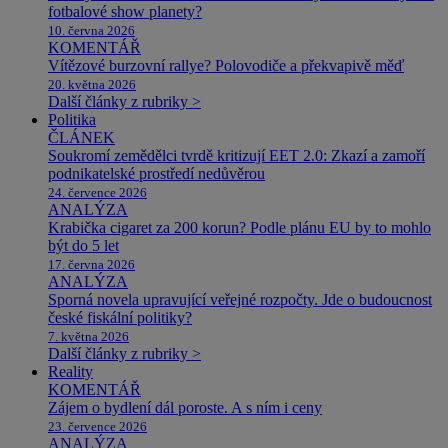
fotbalové show planety?
10. června 2026
KOMENTÁŘ
Vítězové burzovní rallye? Polovodiče a překvapivě měď
20. května 2026
Další články z rubriky >
Politika
ČLÁNEK
Soukromí zemědělci tvrdě kritizují EET 2.0: Zkazí a zamoří
podnikatelské prostředí nedůvěrou
24. července 2026
ANALÝZA
Krabička cigaret za 200 korun? Podle plánu EU by to mohlo
být do 5 let
17. června 2026
ANALÝZA
Sporná novela upravující veřejné rozpočty. Jde o budoucnost
české fiskální politiky?
7. května 2026
Další články z rubriky >
Reality
KOMENTÁŘ
Zájem o bydlení dál poroste. A s ním i ceny
23. července 2026
ANALÝZA