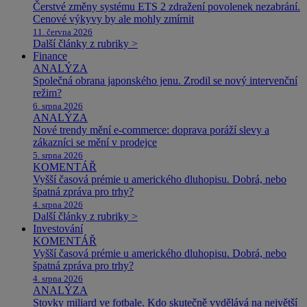
Čerstvé změny systému ETS 2 zdražení povolenek nezabrání.
Cenové výkyvy by ale mohly zmírnit
11. června 2026
Další články z rubriky >
Finance
ANALÝZA
Společná obrana japonského jenu. Zrodil se nový intervenční
režim?
6. srpna 2026
ANALÝZA
Nové trendy mění e-commerce: doprava poráží slevy a
zákazníci se mění v prodejce
5. srpna 2026
KOMENTÁŘ
Vyšší časová prémie u amerického dluhopisu. Dobrá, nebo
špatná zpráva pro trhy?
4. srpna 2026
Další články z rubriky >
Investování
KOMENTÁŘ
Vyšší časová prémie u amerického dluhopisu. Dobrá, nebo
špatná zpráva pro trhy?
4. srpna 2026
ANALÝZA
Stovky miliard ve fotbale. Kdo skutečně vydělává na největší