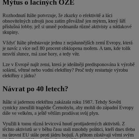
Mýtus o laciných OZE
Rozhodnutí Itálie potvrzuje, že zkazky o efektivitě a láci
obnovitelných zdrojů jsou zatím převážně jen mýtem, který šíří
příslušná lobby, jež si umně podmanila různé aktivisty a nátlakové
skupiny.
Vždyť Itálie představuje jednu z nejslunnějších zemí Evropy, která
je navíc z více než 80 procent obklopena mořem. A tam, kde tolik
nesvítí slunce, má zase hory, a tedy vítr.
Lze v Evropě najít zemi, která je ideálněji predisponována k výrobě
solární, větrné nebo vodní elektřiny? Proč tedy restartuje výrobu
elektřiny z jádra?
Návrat po 40 letech?
Itálie si jadernou elektřinu zakázala roku 1987. Tehdy Sověti
cynicky zneužili tragédie Černobylu, aby mohli do západní Evropy
dále ve velkém, a ještě větším prodávat svůj plyn.
Využili k tomu různá levicová hnutí protijaderných aktivistů. Z
těchto aktivistů se v běhu času stali mnohdy politici, kteří dnes třeba
na úrovni EU stále proti jádru bojují. A přitom zůstávají věrni svým