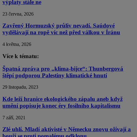
výplaty stále ne
23 června, 2026
Zavřený Hormuzský průliv nevadí. Saúdové
vydělávají na ropě víc než před válkou v Íránu
4 května, 2026
Více k tématu:
Špatná zpráva pro „klima-bijce“: Thunbergová
štěpí podporou Palestiny klimatické hnutí
29 listopadu, 2023
Kde leží hranice ekologického zápalu aneb když
umění popisuje konec éry fosilního kapitalismu
7 září, 2021
Zlé uhlí. Mladí aktivisté v Německu znovu ožívají a
bouří se proti pomalému odklonu