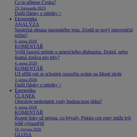
Co to přinese Česku?
25. listopadu 2025
Další články z rubriky >
Ekonomika
ANALÝZA
Společná obrana japonského jenu. Zrodil se nový intervenční
režim?
6. srpna 2026
KOMENTÁŘ
Vyšší časová prémie u amerického dluhopisu. Dobrá, nebo
špatná zpráva pro trhy?
4. srpna 2026
KOMENTÁŘ
Už příští rok se schodek rozpočtu ocitne na šikmé ploše
3. srpna 2026
Další články z rubriky >
Energetika
ČLÁNEK
Ohrožuje nedostatek vody budoucnost jádra?
4. srpna 2026
KOMENTÁŘ
Ropné šoky už nejsou, co bývaly. Pokles cen ropy může být
ještě výraznější
16. června 2026
GLOSA