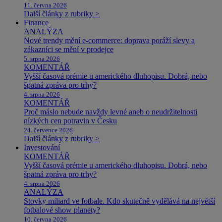
11. června 2026
Další články z rubriky >
Finance
ANALÝZA
Nové trendy mění e-commerce: doprava poráží slevy a
zákazníci se mění v prodejce
5. srpna 2026
KOMENTÁŘ
Vyšší časová prémie u amerického dluhopisu. Dobrá, nebo
špatná zpráva pro trhy?
4. srpna 2026
KOMENTÁŘ
Proč máslo nebude navždy levné aneb o neudržitelnosti
nízkých cen potravin v Česku
24. července 2026
Další články z rubriky >
Investování
KOMENTÁŘ
Vyšší časová prémie u amerického dluhopisu. Dobrá, nebo
špatná zpráva pro trhy?
4. srpna 2026
ANALÝZA
Stovky miliard ve fotbale. Kdo skutečně vydělává na největší
fotbalové show planety?
10. června 2026