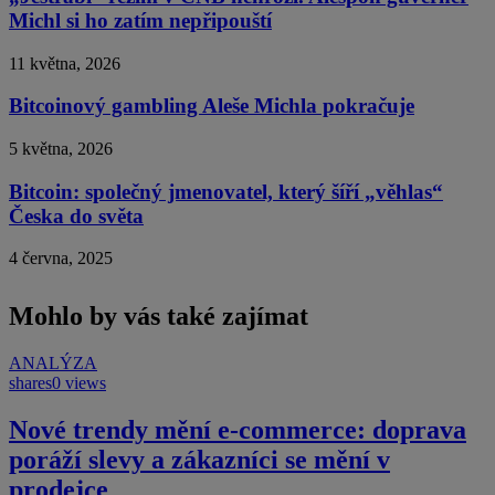
Michl si ho zatím nepřipouští
11 května, 2026
Bitcoinový gambling Aleše Michla pokračuje
5 května, 2026
Bitcoin: společný jmenovatel, který šíří „věhlas“
Česka do světa
4 června, 2025
Mohlo by vás také zajímat
ANALÝZA
shares
0 views
Nové trendy mění e-commerce: doprava
poráží slevy a zákazníci se mění v
prodejce