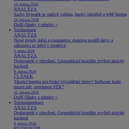
14. dubna 2026
ANALÝZA
Sazby hypoték se otáčejí vzhůru, banky zdražují a ještě budou
26. března 2026
Další články z rubriky >
Technologie
ANALÝZA
Nové trendy mění e-commerce: doprava poráží slevy a
zákazníci se mění v prodejce
5. srpna 2026
ANALÝZA
Dodavatelé v ohrožení. Geopolitické konflikt zvyšují aktivity
hackerů
9. dubna 2026
ČLÁNEK
Tikající bomba pro české vývojářské firmy? Software bude
muset mít „povinnou STK“
31. března 2026
Další články z rubriky >
Telekomunikace
ANALÝZA
Dodavatelé v ohrožení. Geopolitické konflikt zvyšují aktivity
hackerů
9. dubna 2026
ROZHOVOR