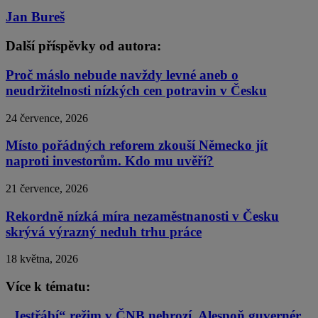
Jan Bureš
Další příspěvky od autora:
Proč máslo nebude navždy levné aneb o
neudržitelnosti nízkých cen potravin v Česku
24 července, 2026
Místo pořádných reforem zkouší Německo jít
naproti investorům. Kdo mu uvěří?
21 července, 2026
Rekordně nízká míra nezaměstnanosti v Česku
skrývá výrazný neduh trhu práce
18 května, 2026
Více k tématu:
„Jestřábí“ režim v ČNB nehrozí. Alespoň guvernér