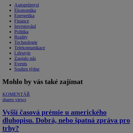
Autoprůmysl
Ekonomika
Energetika
Finance
Investování
Politika
Reality
Technologie
Telekomunikace
Lifestyle
Zaujalo nás
Events
Souhrn týdne
Mohlo by vás také zajímat
KOMENTÁŘ
shares
views
Vyšší časová prémie u amerického
dluhopisu. Dobrá, nebo špatná zpráva pro
trhy?