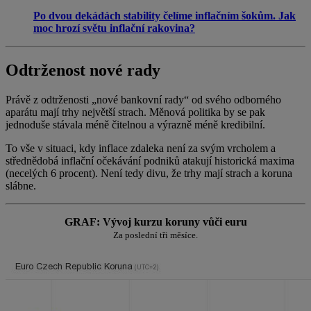
Po dvou dekádách stability čelíme inflačním šokům. Jak
moc hrozí světu inflační rakovina?
Odtrženost nové rady
Právě z odtrženosti „nové bankovní rady“ od svého odborného
aparátu mají trhy největší strach. Měnová politika by se pak
jednoduše stávala méně čitelnou a výrazně méně kredibilní.
To vše v situaci, kdy inflace zdaleka není za svým vrcholem a
střednědobá inflační očekávání podniků atakují historická maxima
(necelých 6 procent). Není tedy divu, že trhy mají strach a koruna
slábne.
GRAF: Vývoj kurzu koruny vůči euru
Za poslední tři měsíce.