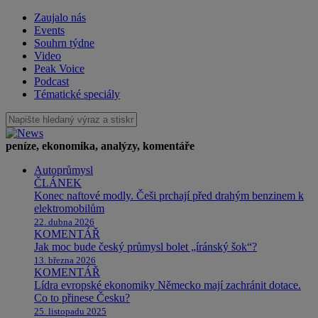
Zaujalo nás
Events
Souhrn týdne
Video
Peak Voice
Podcast
Tématické speciály
peníze, ekonomika, analýzy, komentáře
Autoprůmysl
ČLÁNEK
Konec naftové modly. Češi prchají před drahým benzinem k
elektromobilům
22. dubna 2026
KOMENTÁŘ
Jak moc bude český průmysl bolet „íránský šok“?
13. března 2026
KOMENTÁŘ
Lídra evropské ekonomiky Německo mají zachránit dotace.
Co to přinese Česku?
25. listopadu 2025