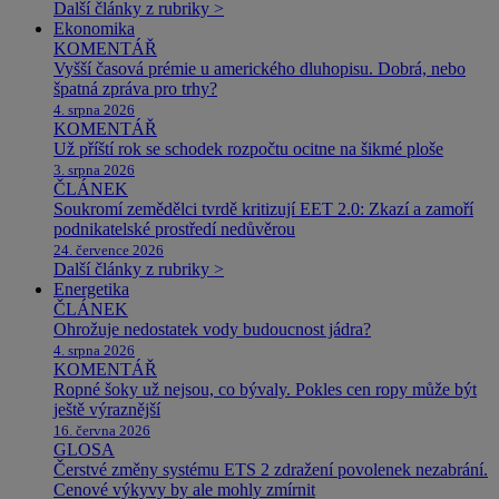
Další články z rubriky >
Ekonomika
KOMENTÁŘ
Vyšší časová prémie u amerického dluhopisu. Dobrá, nebo
špatná zpráva pro trhy?
4. srpna 2026
KOMENTÁŘ
Už příští rok se schodek rozpočtu ocitne na šikmé ploše
3. srpna 2026
ČLÁNEK
Soukromí zemědělci tvrdě kritizují EET 2.0: Zkazí a zamoří
podnikatelské prostředí nedůvěrou
24. července 2026
Další články z rubriky >
Energetika
ČLÁNEK
Ohrožuje nedostatek vody budoucnost jádra?
4. srpna 2026
KOMENTÁŘ
Ropné šoky už nejsou, co bývaly. Pokles cen ropy může být
ještě výraznější
16. června 2026
GLOSA
Čerstvé změny systému ETS 2 zdražení povolenek nezabrání.
Cenové výkyvy by ale mohly zmírnit