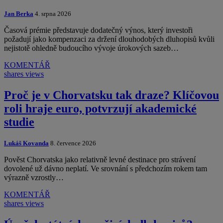
Jan Berka
4. srpna 2026
Časová prémie představuje dodatečný výnos, který investoři
požadují jako kompenzaci za držení dlouhodobých dluhopisů kvůli
nejistotě ohledně budoucího vývoje úrokových sazeb…
KOMENTÁŘ
shares
views
Proč je v Chorvatsku tak draze? Klíčovou
roli hraje euro, potvrzují akademické
studie
Lukáš Kovanda
8. července 2026
Pověst Chorvatska jako relativně levné destinace pro strávení
dovolené už dávno neplatí. Ve srovnání s předchozím rokem tam
výrazně vzrostly…
KOMENTÁŘ
shares
views