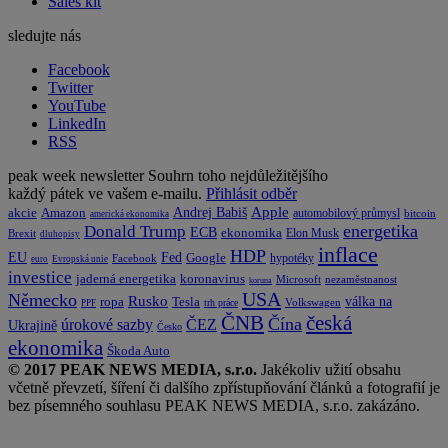
Sales kit
sledujte nás
Facebook
Twitter
YouTube
LinkedIn
RSS
peak week newsletter
Souhrn toho nejdůležitějšího
každý pátek ve vašem e-mailu.
Přihlásit odběr
Apple
Amazon
Andrej Babiš
akcie
automobilový průmysl
bitcoin
americká ekonomika
energetika
Donald Trump
ECB
ekonomika
Elon Musk
Brexit
dluhopisy
inflace
HDP
EU
Fed
Google
hypotéky
Facebook
euro
Evropská unie
investice
koronavirus
jaderná energetika
nezaměstnanost
Microsoft
koruna
USA
Německo
Rusko
Tesla
válka na
ropa
trh práce
Volkswagen
PPF
česká
ČNB
Čína
ČEZ
úrokové sazby
Ukrajině
Česko
ekonomika
Škoda Auto
© 2017 PEAK NEWS MEDIA, s.r.o.
Jakékoliv užití obsahu
včetně převzetí, šíření či dalšího zpřístupňování článků a fotografií je
bez písemného souhlasu PEAK NEWS MEDIA, s.r.o. zakázáno.