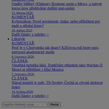
Ondřej Stříbný (Eldison): Rosteme spolu s Mews, a nabyté
know-how předáváme dalším start-upům
12. března 2026
KOMENTÁŘ
Kyberzákon: Nové povinnosti, rizika, nebo příležitost pro
malé a střední firmy?
16. dubna 2025
Další články z rubriky >
Lifestyle
KOMENTÁŘ
Proč je v Chorvatsku tak draze? Klíčovou roli hraje euro,
potvrzují akademické studie
8. července 2026
ČLÁNEK
Vinařská turistika láká. Tradičním oblastem jako Wachau či
Mosel se přibližuje i Jižní Morava
7. července 2026
ČLÁNEK
Národ trenérů je zpět. Tři čtvrtiny Čechů se chystá sledovat
hokej
14. května 2026
Další články z rubriky >
Hledat