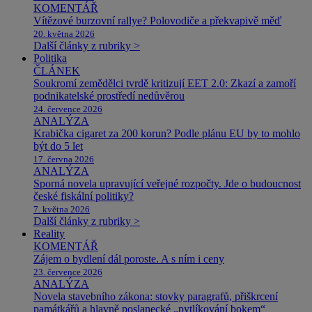
KOMENTÁŘ
Vítězové burzovní rallye? Polovodiče a překvapivě měď
20. května 2026
Další články z rubriky >
Politika
ČLÁNEK
Soukromí zemědělci tvrdě kritizují EET 2.0: Zkazí a zamoří
podnikatelské prostředí nedůvěrou
24. července 2026
ANALÝZA
Krabička cigaret za 200 korun? Podle plánu EU by to mohlo
být do 5 let
17. června 2026
ANALÝZA
Sporná novela upravující veřejné rozpočty. Jde o budoucnost
české fiskální politiky?
7. května 2026
Další články z rubriky >
Reality
KOMENTÁŘ
Zájem o bydlení dál poroste. A s ním i ceny
23. července 2026
ANALÝZA
Novela stavebního zákona: stovky paragrafů, přiškrcení
památkářů a hlavně poslanecké „pytlíkování bokem“