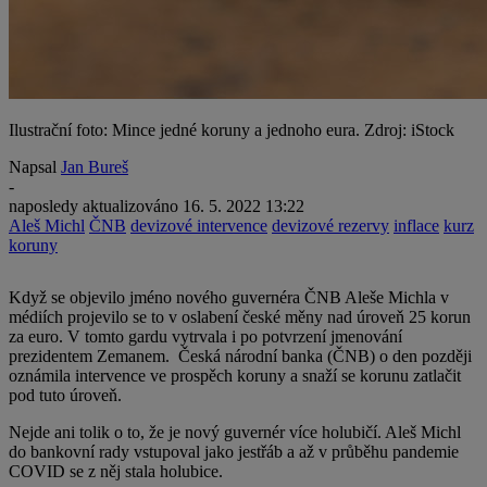
Ilustrační foto: Mince jedné koruny a jednoho eura. Zdroj: iStock
Napsal
Jan Bureš
-
naposledy aktualizováno
16. 5. 2022 13:22
Aleš Michl
ČNB
devizové intervence
devizové rezervy
inflace
kurz
koruny
Když se objevilo jméno nového guvernéra ČNB Aleše Michla v
médiích projevilo se to v oslabení české měny nad úroveň 25 korun
za euro. V tomto gardu vytrvala i po potvrzení jmenování
prezidentem Zemanem. Česká národní banka (ČNB) o den později
oznámila intervence ve prospěch koruny a snaží se korunu zatlačit
pod tuto úroveň.
Nejde ani tolik o to, že je nový guvernér více holubičí. Aleš Michl
do bankovní rady vstupoval jako jestřáb a až v průběhu pandemie
COVID se z něj stala holubice.