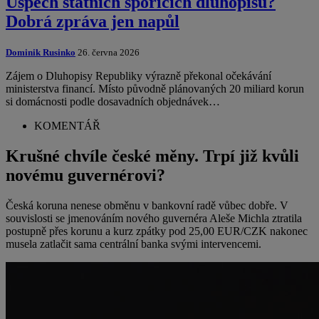
Úspěch státních spořicích dluhopisů?
Dobrá zpráva jen napůl
Dominik Rusinko
26. června 2026
Zájem o Dluhopisy Republiky výrazně překonal očekávání
ministerstva financí. Místo původně plánovaných 20 miliard korun
si domácnosti podle dosavadních objednávek…
KOMENTÁŘ
Krušné chvíle české měny. Trpí již kvůli
novému guvernérovi?
Česká koruna nenese obměnu v bankovní radě vůbec dobře. V
souvislosti se jmenováním nového guvernéra Aleše Michla ztratila
postupně přes korunu a kurz zpátky pod 25,00 EUR/CZK nakonec
musela zatlačit sama centrální banka svými intervencemi.