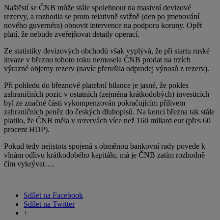
Naštěstí se ČNB může stále spolehnout na masivní devizové
rezervy, a rozhodla se proto relativně svižně (den po jmenování
nového guvernéra) obnovit intervence na podporu koruny. Opět
platí, že nebude zveřejňovat detaily operací.
Ze statistiky devizových obchodů však vyplývá, že při startu ruské
invaze v březnu tohoto roku nemusela ČNB prodat na trzích
výrazné objemy rezerv (navíc přerušila odprodej výnosů z rezerv).
Při pohledu do březnové platební bilance je jasné, že pokles
zahraničních pozic v ostatních (zejména krátkodobých) investicích
byl ze značné části vykompenzován pokračujícím přílivem
zahraničních peněz do českých dluhopisů. Na konci března tak stále
platilo, že ČNB měla v rezervách více než 160 miliard eur (přes 60
procent HDP).
Pokud tedy nejistota spojená s obměnou bankovní rady povede k
vlnám odlivu krátkodobého kapitálu, má je ČNB zatím rozhodně
čím vykrývat….
Sdílet na Facebook
Sdílet na Twitter
+