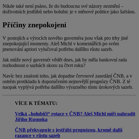
Nikde také není psáno, že do budoucna své názory nezmění –
doživotních jestřábů nebo holubic je v měnové politice jako šafránu.
Příčiny znepokojení
V postojích a výrocích nového guvernéra jsou však pro trhy jiné
znepokojující momenty. Aleš Michl v komentářích po svém
jmenování apriori vylučoval potřebu dalšího růstu sazeb.
Jak může nový guvernér vědět dnes, jak by měla bankovní rada
rozhodnout o sazbách skoro za čtvrt roku?
Navíc bez znalosti toho, jak dopadne červnové zasedání ČNB, a v
ostrém protikladu k doporučením nejnovější prognózy ČNB. Z té
naopak vyplývá potřeba dalšího výrazného růstu úrokových sazeb.
VÍCE K TÉMATU:
Velká „holubičí“ rotace v ČNB? Aleš Michl míří nahradit
Jiřího Rusnoka
ČNB překvapuje s jestřábí prognózou, kromě další
razance v růstu sazeb