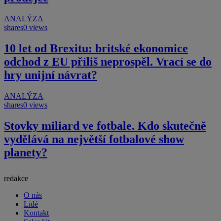
ANALÝZA
shares
0 views
10 let od Brexitu: britské ekonomice
odchod z EU příliš neprospěl. Vrací se do
hry unijní návrat?
ANALÝZA
shares
0 views
Stovky miliard ve fotbale. Kdo skutečně
vydělává na největší fotbalové show
planety?
redakce
O nás
Lidé
Kontakt