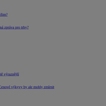
ežim?
ná zpráva pro trhy?
tě výraznější
Cenové výkyvy by ale mohly zmírnit