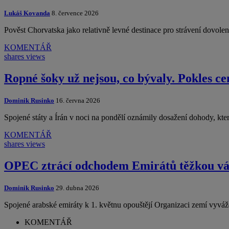
Lukáš Kovanda
8. července 2026
Pověst Chorvatska jako relativně levné destinace pro strávení dovol
KOMENTÁŘ
shares
views
Ropné šoky už nejsou, co bývaly. Pokles ce
Dominik Rusinko
16. června 2026
Spojené státy a Írán v noci na pondělí oznámily dosažení dohody, kte
KOMENTÁŘ
shares
views
OPEC ztrácí odchodem Emirátů těžkou váhu
Dominik Rusinko
29. dubna 2026
Spojené arabské emiráty k 1. květnu opouštějí Organizaci zemí vyv
KOMENTÁŘ