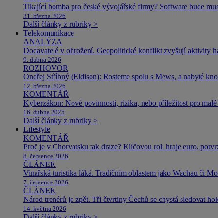
Tikající bomba pro české vývojářské firmy? Software bude m
31. března 2026
Další články z rubriky >
Telekomunikace
ANALÝZA
Dodavatelé v ohrožení. Geopolitické konflikt zvyšují aktivity 
9. dubna 2026
ROZHOVOR
Ondřej Stříbný (Eldison): Rosteme spolu s Mews, a nabyté k
12. března 2026
KOMENTÁŘ
Kyberzákon: Nové povinnosti, rizika, nebo příležitost pro malé 
16. dubna 2025
Další články z rubriky >
Lifestyle
KOMENTÁŘ
Proč je v Chorvatsku tak draze? Klíčovou roli hraje euro, potv
8. července 2026
ČLÁNEK
Vinařská turistika láká. Tradičním oblastem jako Wachau či Mose
7. července 2026
ČLÁNEK
Národ trenérů je zpět. Tři čtvrtiny Čechů se chystá sledovat ho
14. května 2026
Další články z rubriky >