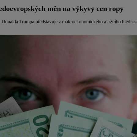
středoevropských měn na výkyvy cen ropy
Donalda Trumpa představuje z makroekonomického a tržního hlediska st