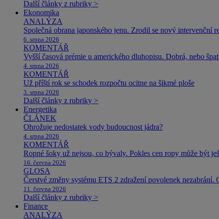
Další články z rubriky >
Ekonomika
ANALÝZA
Společná obrana japonského jenu. Zrodil se nový intervenční r
6. srpna 2026
KOMENTÁŘ
Vyšší časová prémie u amerického dluhopisu. Dobrá, nebo špat
4. srpna 2026
KOMENTÁŘ
Už příští rok se schodek rozpočtu ocitne na šikmé ploše
3. srpna 2026
Další články z rubriky >
Energetika
ČLÁNEK
Ohrožuje nedostatek vody budoucnost jádra?
4. srpna 2026
KOMENTÁŘ
Ropné šoky už nejsou, co bývaly. Pokles cen ropy může být ješ
16. června 2026
GLOSA
Čerstvé změny systému ETS 2 zdražení povolenek nezabrání. 
11. června 2026
Další články z rubriky >
Finance
ANALÝZA