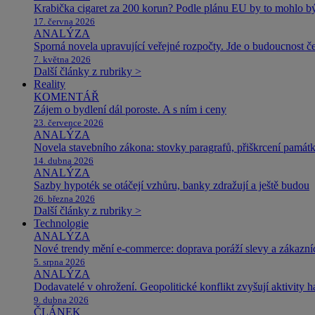
Krabička cigaret za 200 korun? Podle plánu EU by to mohlo být
17. června 2026
ANALÝZA
Sporná novela upravující veřejné rozpočty. Jde o budoucnost čes
7. května 2026
Další články z rubriky >
Reality
KOMENTÁŘ
Zájem o bydlení dál poroste. A s ním i ceny
23. července 2026
ANALÝZA
Novela stavebního zákona: stovky paragrafů, přiškrcení památ
14. dubna 2026
ANALÝZA
Sazby hypoték se otáčejí vzhůru, banky zdražují a ještě budou
26. března 2026
Další články z rubriky >
Technologie
ANALÝZA
Nové trendy mění e-commerce: doprava poráží slevy a zákazníc
5. srpna 2026
ANALÝZA
Dodavatelé v ohrožení. Geopolitické konflikt zvyšují aktivity 
9. dubna 2026
ČLÁNEK