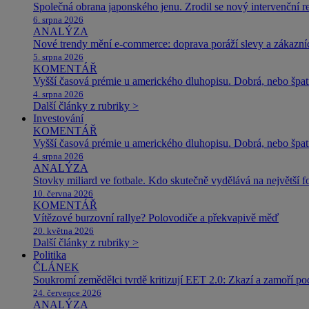
Společná obrana japonského jenu. Zrodil se nový intervenční r
6. srpna 2026
ANALÝZA
Nové trendy mění e-commerce: doprava poráží slevy a zákazníc
5. srpna 2026
KOMENTÁŘ
Vyšší časová prémie u amerického dluhopisu. Dobrá, nebo špat
4. srpna 2026
Další články z rubriky >
Investování
KOMENTÁŘ
Vyšší časová prémie u amerického dluhopisu. Dobrá, nebo špat
4. srpna 2026
ANALÝZA
Stovky miliard ve fotbale. Kdo skutečně vydělává na největší 
10. června 2026
KOMENTÁŘ
Vítězové burzovní rallye? Polovodiče a překvapivě měď
20. května 2026
Další články z rubriky >
Politika
ČLÁNEK
Soukromí zemědělci tvrdě kritizují EET 2.0: Zkazí a zamoří po
24. července 2026
ANALÝZA