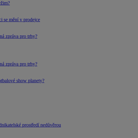
ežim?
i se mění v prodejce
ná zpráva pro trhy?
ná zpráva pro trhy?
fotbalové show planety?
dnikatelské prostředí nedůvěrou