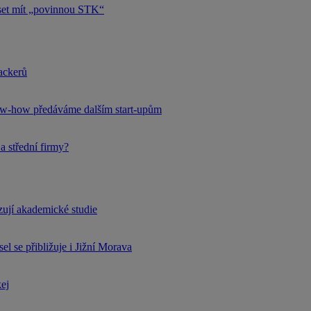
uset mít „povinnou STK“
hackerů
now-how předáváme dalším start-upům
a střední firmy?
rzují akademické studie
l se přibližuje i Jižní Morava
kej