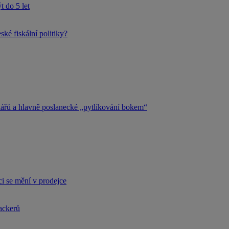
 do 5 let
ké fiskální politiky?
kářů a hlavně poslanecké „pytlíkování bokem“
i se mění v prodejce
hackerů