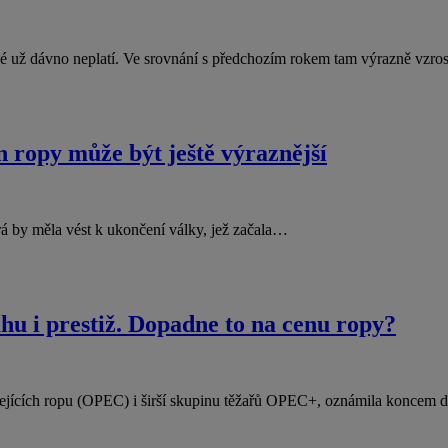
ené už dávno neplatí. Ve srovnání s předchozím rokem tam výrazně vzr
n ropy může být ještě výraznější
rá by měla vést k ukončení války, jež začala…
 i prestiž. Dopadne to na cenu ropy?
ážejících ropu (OPEC) i širší skupinu těžařů OPEC+, oznámila koncem