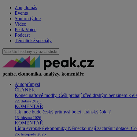
Zaujalo nás
Events
Souhrn týdne
Video
Peak Voice
Podcast
Tématické speciály
peníze, ekonomika, analýzy, komentáře
Autoprůmysl
ČLÁNEK
Konec naftové modly. Češi prchají před drahým benzinem k e
22. dubna 2026
KOMENTÁŘ
Jak moc bude český průmysl bolet „íránský šok“?
13. března 2026
KOMENTÁŘ
Lídra evropské ekonomiky Německo mají zachránit dotace. Co 
25. listopadu 2025