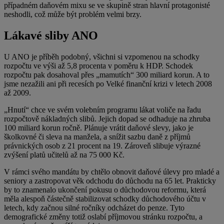
případném daňovém mixu se ve skupině stran hlavní protagonisté
neshodli, což může být problém velmi brzy.
Lákavé sliby ANO
U ANO je příběh podobný, všichni si vzpomenou na schodky
rozpočtu ve výši až 5,8 procenta v poměru k HDP. Schodek
rozpočtu pak dosahoval přes „mamutích“ 300 miliard korun. A to
jsme nezažili ani při recesích po Velké finanční krizi v letech 2008
až 2009.
„Hnutí“ chce ve svém volebním programu lákat voliče na řadu
rozpočtově nákladných slibů. Jejich dopad se odhaduje na zhruba
100 miliard korun ročně. Plánuje vrátit daňové slevy, jako je
školkovné či sleva na manžela, a snížit sazbu daně z příjmů
právnických osob z 21 procent na 19. Zároveň slibuje výrazné
zvýšení platů učitelů až na 75 000 Kč.
V rámci svého mandátu by chtělo obnovit daňové úlevy pro mladé a
seniory a zastropovat věk odchodu do důchodu na 65 let. Prakticky
by to znamenalo ukončení pokusu o důchodovou reformu, která
měla alespoň částečně stabilizovat schodky důchodového účtu v
letech, kdy začnou silné ročníky odcházet do penze. Tyto
demografické změny totiž oslabí příjmovou stránku rozpočtu, a