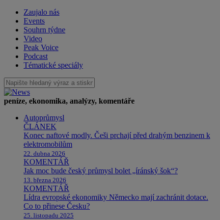
Zaujalo nás
Events
Souhrn týdne
Video
Peak Voice
Podcast
Tématické speciály
peníze, ekonomika, analýzy, komentáře
Autoprůmysl
ČLÁNEK
Konec naftové modly. Češi prchají před drahým benzinem k
elektromobilům
22. dubna 2026
KOMENTÁŘ
Jak moc bude český průmysl bolet „íránský šok“?
13. března 2026
KOMENTÁŘ
Lídra evropské ekonomiky Německo mají zachránit dotace.
Co to přinese Česku?
25. listopadu 2025