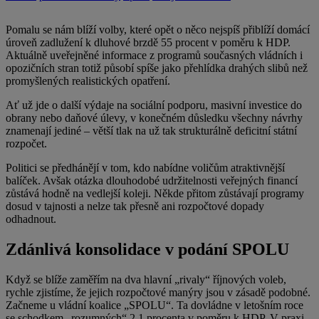
Pomalu se nám blíží volby, které opět o něco nejspíš přiblíží domácí
úroveň zadlužení k dluhové brzdě 55 procent v poměru k HDP.
Aktuálně uveřejněné informace z programů současných vládních i
opozičních stran totiž působí spíše jako přehlídka drahých slibů než
promyšlených realistických opatření.
Ať už jde o další výdaje na sociální podporu, masivní investice do
obrany nebo daňové úlevy, v konečném důsledku všechny návrhy
znamenají jediné – větší tlak na už tak strukturálně deficitní státní
rozpočet.
Politici se předhánějí v tom, kdo nabídne voličům atraktivnější
balíček. Avšak otázka dlouhodobé udržitelnosti veřejných financí
zůstává hodně na vedlejší koleji. Někde přitom zůstávají programy
dosud v tajnosti a nelze tak přesně ani rozpočtové dopady
odhadnout.
Zdánlivá konsolidace v podání SPOLU
Když se blíže zaměřím na dva hlavní „rivaly“ říjnových voleb,
rychle zjistíme, že jejich rozpočtové manýry jsou v zásadě podobné.
Začneme u vládní koalice „SPOLU“. Ta dovládne v letošním roce
se schodkem „rozumných“ 2,1 procenta v poměru k HDP. V praxi