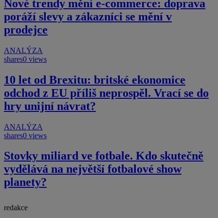
Nové trendy mění e-commerce: doprava
poráží slevy a zákazníci se mění v
prodejce
ANALÝZA
shares
0 views
10 let od Brexitu: britské ekonomice
odchod z EU příliš neprospěl. Vrací se do
hry unijní návrat?
ANALÝZA
shares
0 views
Stovky miliard ve fotbale. Kdo skutečně
vydělává na největší fotbalové show
planety?
redakce