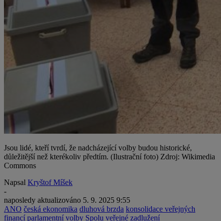
Jsou lidé, kteří tvrdí, že nadcházející volby budou historické,
důležitější než kterékoliv předtím. (Ilustrační foto) Zdroj: Wikimedia
Commons
Napsal
Kryštof Míšek
-
naposledy aktualizováno
5. 9. 2025 9:55
ANO
česká ekonomika
dluhová brzda
konsolidace veřejných
financí
parlamentní volby
Spolu
veřejné zadlužení