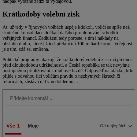
naopak výrazně zatíží tu výdajovou.
Krátkodobý volební zisk
Ať už tedy v říjnových volbách uspěje kdokoli, voliči se spíše než
skutečné konsolidace dočkají dalšího prohlubování schodků
veřejných financí. Zadlužení tedy poroste, s tím i náklady na
obsluhu dluhu, které již teď překračují 100 miliard korun. Veřejnost
je s tím, zdá se, smířena.
Politické programy ukazují, že krátkodobý volební zisk má přednost
před dlouhodobou udržitelností, a Česká republika se tak nevyhne
postupnému přibližování k dluhové brzdě. Odpověď na otázku, kdo
přijde s odvahou říci voličům pravdu o nezbytných škrtech či
reformách, zůstává dál v nedohlednu…