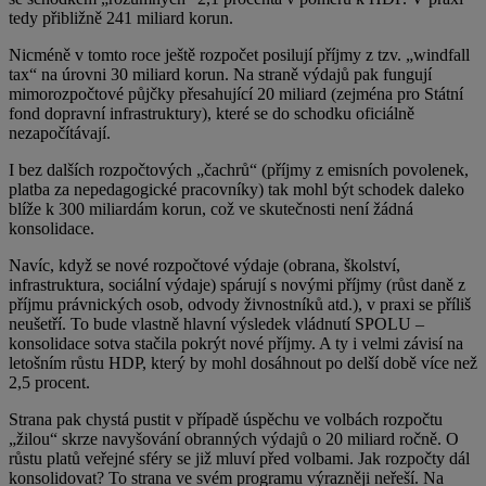
tedy přibližně 241 miliard korun.
Nicméně v tomto roce ještě rozpočet posilují příjmy z tzv. „windfall
tax“ na úrovni 30 miliard korun. Na straně výdajů pak fungují
mimorozpočtové půjčky přesahující 20 miliard (zejména pro Státní
fond dopravní infrastruktury), které se do schodku oficiálně
nezapočítávají.
I bez dalších rozpočtových „čachrů“ (příjmy z emisních povolenek,
platba za nepedagogické pracovníky) tak mohl být schodek daleko
blíže k 300 miliardám korun, což ve skutečnosti není žádná
konsolidace.
Navíc, když se nové rozpočtové výdaje (obrana, školství,
infrastruktura, sociální výdaje) spárují s novými příjmy (růst daně z
příjmu právnických osob, odvody živnostníků atd.), v praxi se příliš
neušetří. To bude vlastně hlavní výsledek vládnutí SPOLU –
konsolidace sotva stačila pokrýt nové příjmy. A ty i velmi závisí na
letošním růstu HDP, který by mohl dosáhnout po delší době více než
2,5 procent.
Strana pak chystá pustit v případě úspěchu ve volbách rozpočtu
„žilou“ skrze navyšování obranných výdajů o 20 miliard ročně. O
růstu platů veřejné sféry se již mluví před volbami. Jak rozpočty dál
konsolidovat? To strana ve svém programu výrazněji neřeší. Na