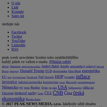
O nás
Lidé
Kontakt
Sales kit
sledujte nás
Facebook
Twitter
YouTube
LinkedIn
RSS
peak week newsletter
Souhrn toho nejdůležitějšího
každý pátek ve vašem e-mailu.
Přihlásit odběr
Apple
Amazon
Andrej Babiš
akcie
automobilový průmysl
bitcoin
americká ekonomika
energetika
Donald Trump
ECB
ekonomika
Elon Musk
Brexit
dluhopisy
inflace
HDP
EU
Fed
Google
hypotéky
Facebook
euro
Evropská unie
investice
koronavirus
jaderná energetika
nezaměstnanost
Microsoft
koruna
USA
Německo
Rusko
Tesla
válka na
ropa
trh práce
Volkswagen
PPF
česká
ČNB
Čína
ČEZ
úrokové sazby
Ukrajině
Česko
ekonomika
Škoda Auto
© 2017 PEAK NEWS MEDIA, s.r.o.
Jakékoliv užití obsahu