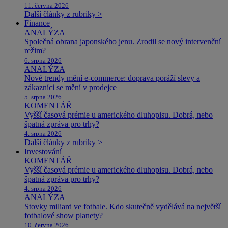
11. června 2026
Další články z rubriky >
Finance
ANALÝZA
Společná obrana japonského jenu. Zrodil se nový intervenční
režim?
6. srpna 2026
ANALÝZA
Nové trendy mění e-commerce: doprava poráží slevy a
zákazníci se mění v prodejce
5. srpna 2026
KOMENTÁŘ
Vyšší časová prémie u amerického dluhopisu. Dobrá, nebo
špatná zpráva pro trhy?
4. srpna 2026
Další články z rubriky >
Investování
KOMENTÁŘ
Vyšší časová prémie u amerického dluhopisu. Dobrá, nebo
špatná zpráva pro trhy?
4. srpna 2026
ANALÝZA
Stovky miliard ve fotbale. Kdo skutečně vydělává na největší
fotbalové show planety?
10. června 2026