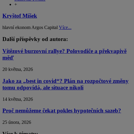
+
Kryštof Míšek
hlavní ekonom Argos Capital
Více...
Další příspěvky od autora:
Vítězové burzovní rallye? Polovodiče a překvapivě
měď
20 května, 2026
Jako za „best in covid“? Plán na rozpočtové změny
tomu odpovídá, ale situace nikoli
14 května, 2026
Proč nemůžeme čekat pokles hypotečních sazeb?
25 února, 2026
Více k tématu: