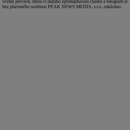
včetně převzetí, šíření či dalšího zpřístupňování článků a fotografií je
bez písemného souhlasu PEAK NEWS MEDIA, s.r.o. zakázáno.