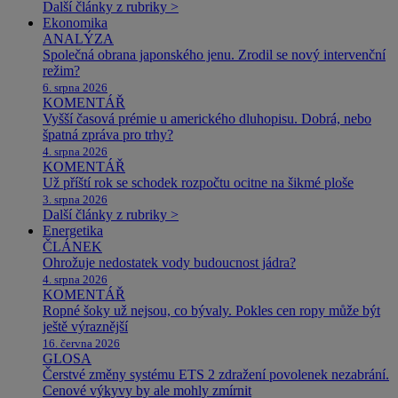
Další články z rubriky >
Ekonomika
ANALÝZA
Společná obrana japonského jenu. Zrodil se nový intervenční
režim?
6. srpna 2026
KOMENTÁŘ
Vyšší časová prémie u amerického dluhopisu. Dobrá, nebo
špatná zpráva pro trhy?
4. srpna 2026
KOMENTÁŘ
Už příští rok se schodek rozpočtu ocitne na šikmé ploše
3. srpna 2026
Další články z rubriky >
Energetika
ČLÁNEK
Ohrožuje nedostatek vody budoucnost jádra?
4. srpna 2026
KOMENTÁŘ
Ropné šoky už nejsou, co bývaly. Pokles cen ropy může být
ještě výraznější
16. června 2026
GLOSA
Čerstvé změny systému ETS 2 zdražení povolenek nezabrání.
Cenové výkyvy by ale mohly zmírnit