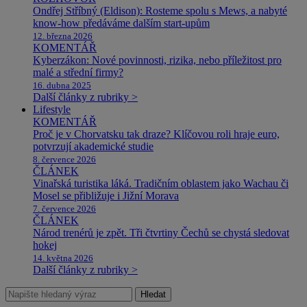
Ondřej Stříbný (Eldison): Rosteme spolu s Mews, a nabyté
know-how předáváme dalším start-upům
12. března 2026
KOMENTÁŘ
Kyberzákon: Nové povinnosti, rizika, nebo příležitost pro
malé a střední firmy?
16. dubna 2025
Další články z rubriky >
Lifestyle
KOMENTÁŘ
Proč je v Chorvatsku tak draze? Klíčovou roli hraje euro,
potvrzují akademické studie
8. července 2026
ČLÁNEK
Vinařská turistika láká. Tradičním oblastem jako Wachau či
Mosel se přibližuje i Jižní Morava
7. července 2026
ČLÁNEK
Národ trenérů je zpět. Tři čtvrtiny Čechů se chystá sledovat
hokej
14. května 2026
Další články z rubriky >
Hledat