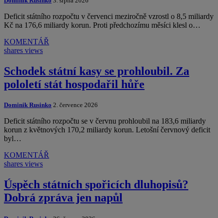
Dominik Rusinko
3. srpna 2026
Deficit státního rozpočtu v červenci meziročně vzrostl o 8,5 miliardy
Kč na 176,6 miliardy korun. Proti předchozímu měsíci klesl o…
KOMENTÁŘ
shares
views
Schodek státní kasy se prohloubil. Za
pololetí stát hospodařil hůře
Dominik Rusinko
2. července 2026
Deficit státního rozpočtu se v červnu prohloubil na 183,6 miliardy
korun z květnových 170,2 miliardy korun. Letošní červnový deficit
byl…
KOMENTÁŘ
shares
views
Úspěch státních spořicích dluhopisů?
Dobrá zpráva jen napůl