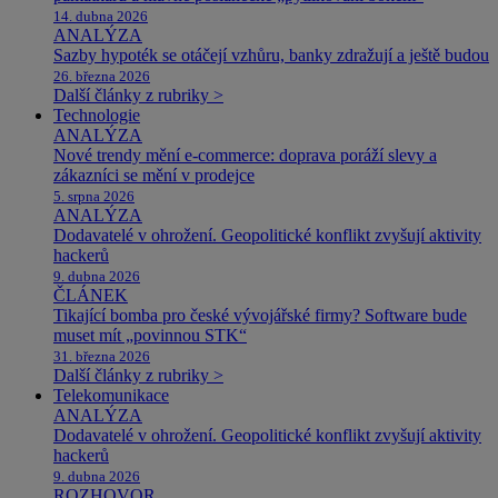
14. dubna 2026
ANALÝZA
Sazby hypoték se otáčejí vzhůru, banky zdražují a ještě budou
26. března 2026
Další články z rubriky >
Technologie
ANALÝZA
Nové trendy mění e-commerce: doprava poráží slevy a
zákazníci se mění v prodejce
5. srpna 2026
ANALÝZA
Dodavatelé v ohrožení. Geopolitické konflikt zvyšují aktivity
hackerů
9. dubna 2026
ČLÁNEK
Tikající bomba pro české vývojářské firmy? Software bude
muset mít „povinnou STK“
31. března 2026
Další články z rubriky >
Telekomunikace
ANALÝZA
Dodavatelé v ohrožení. Geopolitické konflikt zvyšují aktivity
hackerů
9. dubna 2026
ROZHOVOR