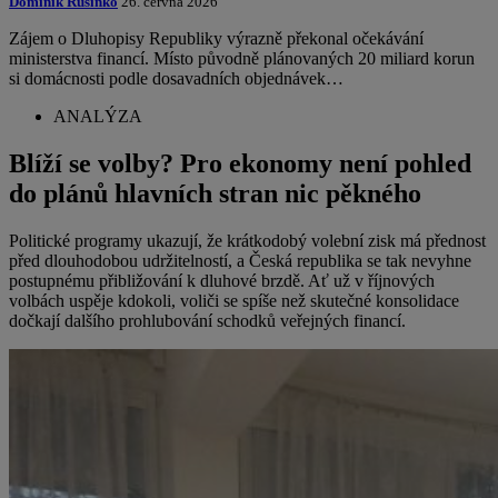
Dominik Rusinko
26. června 2026
Zájem o Dluhopisy Republiky výrazně překonal očekávání
ministerstva financí. Místo původně plánovaných 20 miliard korun
si domácnosti podle dosavadních objednávek…
ANALÝZA
Blíží se volby? Pro ekonomy není pohled
do plánů hlavních stran nic pěkného
Politické programy ukazují, že krátkodobý volební zisk má přednost
před dlouhodobou udržitelností, a Česká republika se tak nevyhne
postupnému přibližování k dluhové brzdě. Ať už v říjnových
volbách uspěje kdokoli, voliči se spíše než skutečné konsolidace
dočkají dalšího prohlubování schodků veřejných financí.