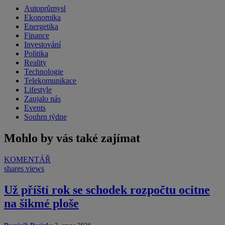
Autoprůmysl
Ekonomika
Energetika
Finance
Investování
Politika
Reality
Technologie
Telekomunikace
Lifestyle
Zaujalo nás
Events
Souhrn týdne
Mohlo by vás také zajímat
KOMENTÁŘ
shares
views
Už příští rok se schodek rozpočtu ocitne
na šikmé ploše