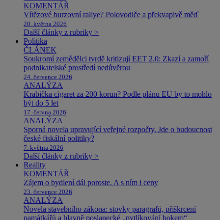
KOMENTÁŘ
Vítězové burzovní rallye? Polovodiče a překvapivě měď
20. května 2026
Další články z rubriky >
Politika
ČLÁNEK
Soukromí zemědělci tvrdě kritizují EET 2.0: Zkazí a zamoří
podnikatelské prostředí nedůvěrou
24. července 2026
ANALÝZA
Krabička cigaret za 200 korun? Podle plánu EU by to mohlo
být do 5 let
17. června 2026
ANALÝZA
Sporná novela upravující veřejné rozpočty. Jde o budoucnost
české fiskální politiky?
7. května 2026
Další články z rubriky >
Reality
KOMENTÁŘ
Zájem o bydlení dál poroste. A s ním i ceny
23. července 2026
ANALÝZA
Novela stavebního zákona: stovky paragrafů, přiškrcení
památkářů a hlavně poslanecké „pytlíkování bokem“