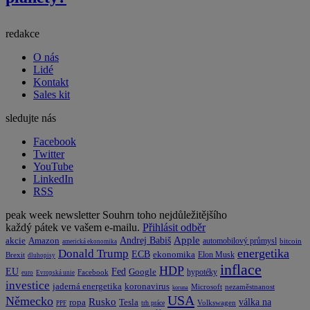
redakce
O nás
Lidé
Kontakt
Sales kit
sledujte nás
Facebook
Twitter
YouTube
LinkedIn
RSS
peak week newsletter
Souhrn toho nejdůležitějšího
každý pátek ve vašem e-mailu.
Přihlásit odběr
Apple
Amazon
Andrej Babiš
akcie
automobilový průmysl
bitcoin
americká ekonomika
energetika
Donald Trump
ECB
ekonomika
Elon Musk
Brexit
dluhopisy
inflace
HDP
EU
Fed
Google
hypotéky
Facebook
euro
Evropská unie
investice
koronavirus
jaderná energetika
nezaměstnanost
Microsoft
koruna
USA
Německo
Rusko
Tesla
válka na
ropa
trh práce
Volkswagen
PPF