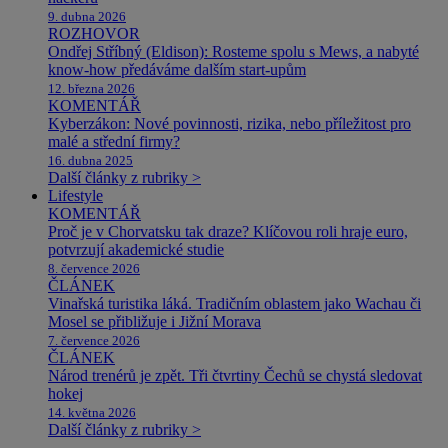
9. dubna 2026
ROZHOVOR
Ondřej Stříbný (Eldison): Rosteme spolu s Mews, a nabyté
know-how předáváme dalším start-upům
12. března 2026
KOMENTÁŘ
Kyberzákon: Nové povinnosti, rizika, nebo příležitost pro
malé a střední firmy?
16. dubna 2025
Další články z rubriky >
Lifestyle
KOMENTÁŘ
Proč je v Chorvatsku tak draze? Klíčovou roli hraje euro,
potvrzují akademické studie
8. července 2026
ČLÁNEK
Vinařská turistika láká. Tradičním oblastem jako Wachau či
Mosel se přibližuje i Jižní Morava
7. července 2026
ČLÁNEK
Národ trenérů je zpět. Tři čtvrtiny Čechů se chystá sledovat
hokej
14. května 2026
Další články z rubriky >