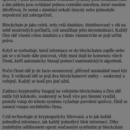
a tím pádem jsou ovládané jednou centrální autoritou, které musíme
důvěřovat, že nemá s databází nekalé úmysly nebo jednoduše
nepodcení její zabezpečení.
Blockchain je jako celek, tedy celá databáze, distribuovaný v síti na
sobě nezávislých počítačů, což umožňuje jeho decentralizaci. Každý
člen sítě vlastní celou databázi a s tímto vlastnictvím se pojí určitá
práva.
Když se rozhoduje, která informace se do blockchainu zapíše nebo
jak se s ní bude dále pracovat, vždy musí dojít ke konsenzu všech
členů, kteří automaticky hlasují pomocí matematických algoritmů.
Počet členů sítě je de facto neomezený, přičemž minimálně musí být
dva. S velikostí sítě se pojí dva blockchainové směry – soukromý a
veřejný. Každý se hodí pro jiné užití.
Zatímco kryptoměny fungují na veřejném blockchainu a člen sítě
může být kdokoliv, soukromý se hodí více pro firemní využití,
protože vstup do tohoto systému vyžaduje povolení správce, čímž se
zamezí vstupu nechtěného člena.
Celá technologie je kryptograficky šifrovaná, a to jak každá
jednotlivá informace, tak každý jednotlivý blok informací. Díky
zmíněným odlišnostem oproti současným systémům je blockchain