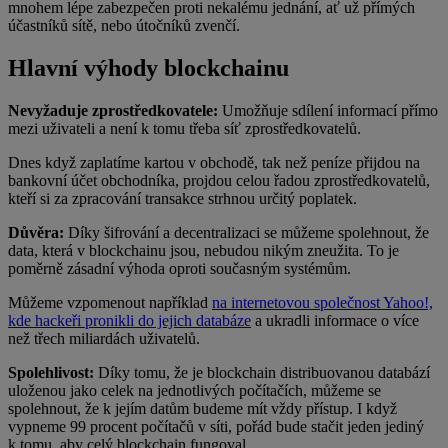
mnohem lépe zabezpečen proti nekalému jednání, ať už přímých
účastníků sítě, nebo útočníků zvenčí.
Hlavní výhody blockchainu
Nevyžaduje zprostředkovatele:
Umožňuje sdílení informací přímo
mezi uživateli a není k tomu třeba síť zprostředkovatelů.
Dnes když zaplatíme kartou v obchodě, tak než peníze přijdou na
bankovní účet obchodníka, projdou celou řadou zprostředkovatelů,
kteří si za zpracování transakce strhnou určitý poplatek.
Důvěra:
Díky šifrování a decentralizaci se můžeme spolehnout, že
data, která v blockchainu jsou, nebudou nikým zneužita. To je
poměrně zásadní výhoda oproti současným systémům.
Můžeme vzpomenout například
na internetovou společnost Yahoo!,
kde hackeři pronikli do jejich databáze
a ukradli informace o více
než třech miliardách uživatelů.
Spolehlivost:
Díky tomu, že je blockchain distribuovanou databází
uloženou jako celek na jednotlivých počítačích, můžeme se
spolehnout, že k jejím datům budeme mít vždy přístup. I když
vypneme 99 procent počítačů v síti, pořád bude stačit jeden jediný
k tomu, aby celý blockchain fungoval.