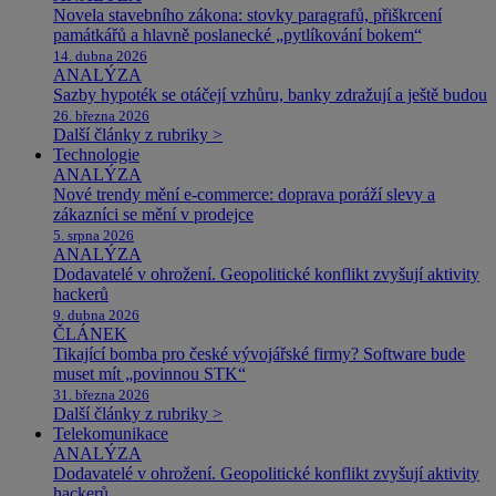
Novela stavebního zákona: stovky paragrafů, přiškrcení
památkářů a hlavně poslanecké „pytlíkování bokem“
14. dubna 2026
ANALÝZA
Sazby hypoték se otáčejí vzhůru, banky zdražují a ještě budou
26. března 2026
Další články z rubriky >
Technologie
ANALÝZA
Nové trendy mění e-commerce: doprava poráží slevy a
zákazníci se mění v prodejce
5. srpna 2026
ANALÝZA
Dodavatelé v ohrožení. Geopolitické konflikt zvyšují aktivity
hackerů
9. dubna 2026
ČLÁNEK
Tikající bomba pro české vývojářské firmy? Software bude
muset mít „povinnou STK“
31. března 2026
Další články z rubriky >
Telekomunikace
ANALÝZA
Dodavatelé v ohrožení. Geopolitické konflikt zvyšují aktivity
hackerů