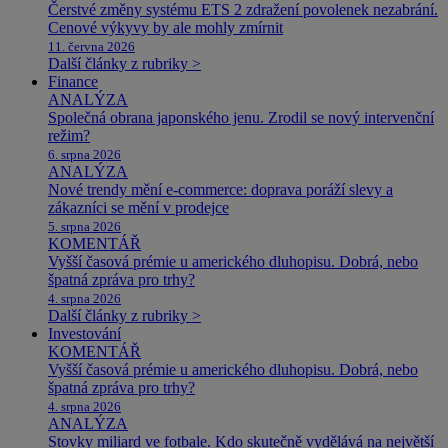
Čerstvé změny systému ETS 2 zdražení povolenek nezabrání.
Cenové výkyvy by ale mohly zmírnit
11. června 2026
Další články z rubriky >
Finance
ANALÝZA
Společná obrana japonského jenu. Zrodil se nový intervenční
režim?
6. srpna 2026
ANALÝZA
Nové trendy mění e-commerce: doprava poráží slevy a
zákazníci se mění v prodejce
5. srpna 2026
KOMENTÁŘ
Vyšší časová prémie u amerického dluhopisu. Dobrá, nebo
špatná zpráva pro trhy?
4. srpna 2026
Další články z rubriky >
Investování
KOMENTÁŘ
Vyšší časová prémie u amerického dluhopisu. Dobrá, nebo
špatná zpráva pro trhy?
4. srpna 2026
ANALÝZA
Stovky miliard ve fotbale. Kdo skutečně vydělává na největší