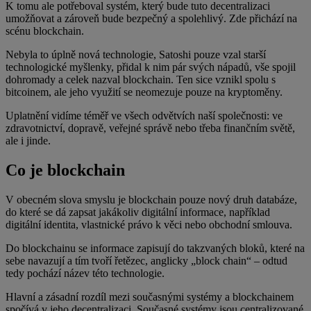
K tomu ale potřeboval systém, který bude tuto decentralizaci
umožňovat a zároveň bude bezpečný a spolehlivý. Zde přichází na
scénu blockchain.
Nebyla to úplně nová technologie, Satoshi pouze vzal starší
technologické myšlenky, přidal k nim pár svých nápadů, vše spojil
dohromady a celek nazval blockchain. Ten sice vznikl spolu s
bitcoinem, ale jeho využití se neomezuje pouze na kryptoměny.
Uplatnění vidíme téměř ve všech odvětvích naší společnosti: ve
zdravotnictví, dopravě, veřejné správě nebo třeba finančním světě,
ale i jinde.
Co je blockchain
V obecném slova smyslu je blockchain pouze nový druh databáze,
do které se dá zapsat jakákoliv digitální informace, například
digitální identita, vlastnické právo k věci nebo obchodní smlouva.
Do blockchainu se informace zapisují do takzvaných bloků, které na
sebe navazují a tím tvoří řetězec, anglicky „block chain“ – odtud
tedy pochází název této technologie.
Hlavní a zásadní rozdíl mezi současnými systémy a blockchainem
spočívá v jeho decentralizaci. Současné systémy jsou centralizované