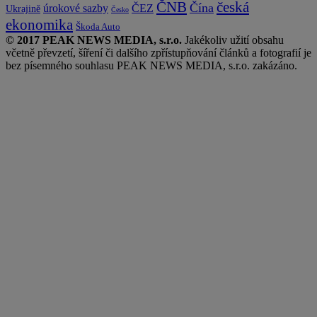
česká
ČNB
Čína
ČEZ
úrokové sazby
Ukrajině
Česko
ekonomika
Škoda Auto
© 2017 PEAK NEWS MEDIA, s.r.o.
Jakékoliv užití obsahu
včetně převzetí, šíření či dalšího zpřístupňování článků a fotografií je
bez písemného souhlasu PEAK NEWS MEDIA, s.r.o. zakázáno.