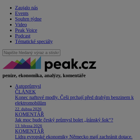
Zaujalo nás
Events
Souhrn týdne
Video
Peak Voice
Podcast
Tématické speciály
peníze, ekonomika, analýzy, komentáře
Autoprůmysl
ČLÁNEK
Konec naftové modly. Češi prchají před drahým benzinem k
elektromobilům
22. dubna 2026
KOMENTÁŘ
Jak moc bude český průmysl bolet „íránský šok“?
13. března 2026
KOMENTÁŘ
Lídra evropské ekonomiky Německo mají zachránit dotace.