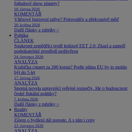
fotbalové show planety?
10. června 2026
KOMENTÁŘ
Vítězové burzovní rallye? Polovodiče a překvapivě měď
20. května 2026
Další články z rubriky >
Politika
ČLÁNEK
Soukromí zemědělci tvrdě kritizují EET 2.0: Zkazí a zamoří
podnikatelské prostředí nedůvěrou
24. července 2026
ANALÝZA
Krabička cigaret za 200 korun? Podle plánu EU by to mohlo
být do 5 let
17. června 2026
ANALÝZA
Sporná novela upravující veřejné rozpočty. Jde o budoucnost
české fiskální politiky?
7. května 2026
Další články z rubriky >
Reality
KOMENTÁŘ
Zájem o bydlení dál poroste. A s ním i ceny
23. července 2026
ANALÝZA