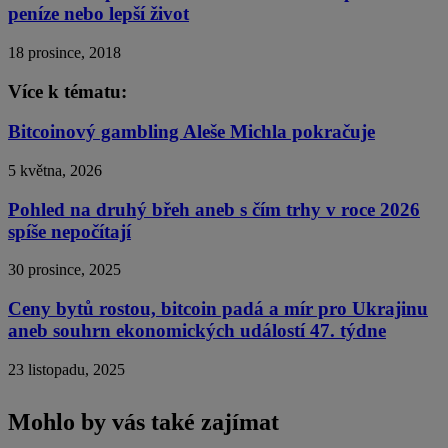
peníze nebo lepší život
18 prosince, 2018
Více k tématu:
Bitcoinový gambling Aleše Michla pokračuje
5 května, 2026
Pohled na druhý břeh aneb s čím trhy v roce 2026
spíše nepočítají
30 prosince, 2025
Ceny bytů rostou, bitcoin padá a mír pro Ukrajinu
aneb souhrn ekonomických událostí 47. týdne
23 listopadu, 2025
Mohlo by vás také zajímat