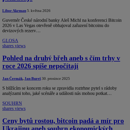
Libor Akrman
5. května 2026
Guvernér České národní banky Aleš Michl na konferenci Bitcoin
2026 v Las Vegas otevřeně obhajoval zařazení bitcoinu do
devizových rezerv…
GLOSA
shares
views
Pohled na druhý břeh aneb s čím trhy v
roce 2026 spíše nepočítají
Jan Čermák
,
Jan Bureš
30. prosince 2025
S blížícím se koncem roku se zpravidla roztrhne pytel s rádoby
analýzami toho, jaké scénáře a události nás mohou potkat…
SOUHRN
shares
views
Ceny bytů rostou, bitcoin padá a mír pro
Ukrajinu aneb souhrn ekonomických