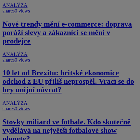
ANALÝZA
shares
0 views
Nové trendy mění e-commerce: doprava
poráží slevy a zákazníci se mění v
prodejce
ANALÝZA
shares
0 views
10 let od Brexitu: britské ekonomice
odchod z EU příliš neprospěl. Vrací se do
hry unijní návrat?
ANALÝZA
shares
0 views
Stovky miliard ve fotbale. Kdo skutečně
vydělává na největší fotbalové show
planety?