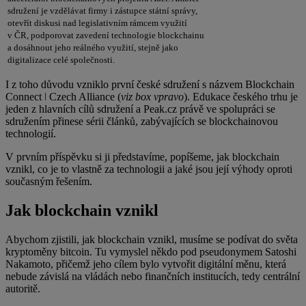
sdružení je vzdělávat firmy i zástupce státní správy,
otevřít diskusi nad legislativním rámcem využití
v ČR, podporovat zavedení technologie blockchainu
a dosáhnout jeho reálného využití, stejně jako
digitalizace celé společnosti.
I z toho důvodu vzniklo první české sdružení s názvem Blockchain
Connect ǀ Czech Alliance (
viz box vpravo
). Edukace českého trhu je
jeden z hlavních cílů sdružení a Peak.cz právě ve spolupráci se
sdružením přinese sérii článků, zabývajících se blockchainovou
technologií.
V prvním příspěvku si ji představíme, popíšeme, jak blockchain
vznikl, co je to vlastně za technologii a jaké jsou její výhody oproti
současným řešením.
Jak blockchain vznikl
Abychom zjistili, jak blockchain vznikl, musíme se podívat do světa
kryptoměny bitcoin. Tu vymyslel někdo pod pseudonymem Satoshi
Nakamoto, přičemž jeho cílem bylo vytvořit digitální měnu, která
nebude závislá na vládách nebo finančních institucích, tedy centrální
autoritě.