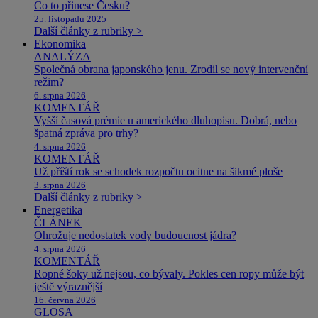
Co to přinese Česku?
25. listopadu 2025
Další články z rubriky >
Ekonomika
ANALÝZA
Společná obrana japonského jenu. Zrodil se nový intervenční
režim?
6. srpna 2026
KOMENTÁŘ
Vyšší časová prémie u amerického dluhopisu. Dobrá, nebo
špatná zpráva pro trhy?
4. srpna 2026
KOMENTÁŘ
Už příští rok se schodek rozpočtu ocitne na šikmé ploše
3. srpna 2026
Další články z rubriky >
Energetika
ČLÁNEK
Ohrožuje nedostatek vody budoucnost jádra?
4. srpna 2026
KOMENTÁŘ
Ropné šoky už nejsou, co bývaly. Pokles cen ropy může být
ještě výraznější
16. června 2026
GLOSA