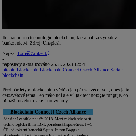
Ilustrační foto technologie blockchain, která nabízí využití v
bankovnictví. Zdroj: Unsplash
Napsal
Tomáš Zrubecký
-
naposledy aktualizováno
25. 8. 2023 12:54
bitcoin
Blockchain
Blockchain Connect Czech Alliance
Seriál:
blockchain
Před pár lety o blockchainu vědělo jen pár zasvěcených, dnes je to
celosvětové téma. Jen málo lidí ale ví, jak technologie funguje, co
přináší nového a jaké jsou výhody.
Blockchain Connect ǀ Czech Alliance
Sdružení vzniklo na jaře 2018. Mezi zakladatele patří
technologická firma IBM, poradenská společnost PwC
ČR, advokátní kancelář Squire Patton Boggs a
akcelerátor blockchainových projektů Adel. Ambicí