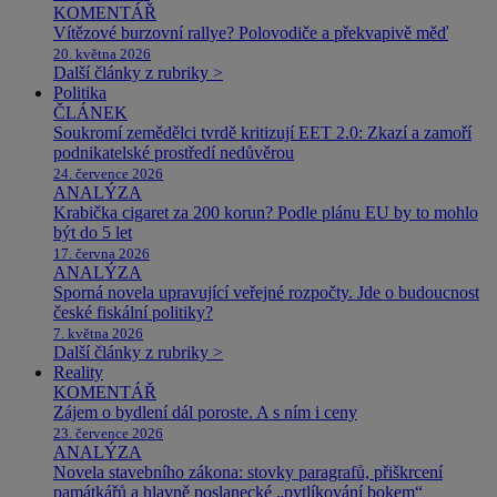
KOMENTÁŘ
Vítězové burzovní rallye? Polovodiče a překvapivě měď
20. května 2026
Další články z rubriky >
Politika
ČLÁNEK
Soukromí zemědělci tvrdě kritizují EET 2.0: Zkazí a zamoří
podnikatelské prostředí nedůvěrou
24. července 2026
ANALÝZA
Krabička cigaret za 200 korun? Podle plánu EU by to mohlo
být do 5 let
17. června 2026
ANALÝZA
Sporná novela upravující veřejné rozpočty. Jde o budoucnost
české fiskální politiky?
7. května 2026
Další články z rubriky >
Reality
KOMENTÁŘ
Zájem o bydlení dál poroste. A s ním i ceny
23. července 2026
ANALÝZA
Novela stavebního zákona: stovky paragrafů, přiškrcení
památkářů a hlavně poslanecké „pytlíkování bokem“