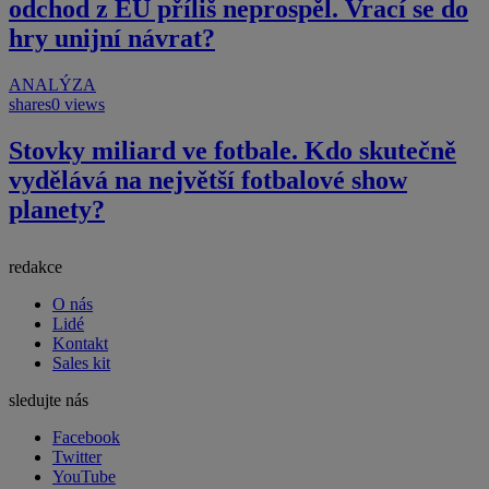
odchod z EU příliš neprospěl. Vrací se do
hry unijní návrat?
ANALÝZA
shares
0 views
Stovky miliard ve fotbale. Kdo skutečně
vydělává na největší fotbalové show
planety?
redakce
O nás
Lidé
Kontakt
Sales kit
sledujte nás
Facebook
Twitter
YouTube