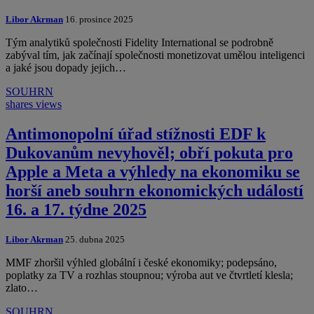
Libor Akrman
16. prosince 2025
Tým analytiků společnosti Fidelity International se podrobně
zabýval tím, jak začínají společnosti monetizovat umělou inteligenci
a jaké jsou dopady jejich…
SOUHRN
shares
views
Antimonopolní úřad stížnosti EDF k
Dukovanům nevyhověl; obří pokuta pro
Apple a Meta a výhledy na ekonomiku se
horší aneb souhrn ekonomických událostí
16. a 17. týdne 2025
Libor Akrman
25. dubna 2025
MMF zhoršil výhled globální i české ekonomiky; podepsáno,
poplatky za TV a rozhlas stoupnou; výroba aut ve čtvrtletí klesla;
zlato…
SOUHRN