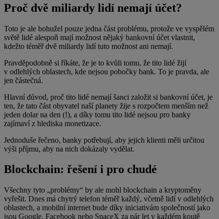
Proč dvě miliardy lidí nemají účet?
Toto je ale bohužel pouze jedna část problému, protože ve vyspělém
světě lidé alespoň mají možnost nějaký bankovní účet vlastnit,
kdežto téměř dvě miliardy lidí tuto možnost ani nemají.
Pravděpodobně si říkáte, že je to kvůli tomu, že tito lidé žijí
v odlehlých oblastech, kde nejsou pobočky bank. To je pravda, ale
jen částečná.
Hlavní důvod, proč tito lidé nemají šanci založit si bankovní účet, je
ten, že tato část obyvatel naší planety žije s rozpočtem menším než
jeden dolar na den (!), a díky tomu tito lidé nejsou pro banky
zajímaví z hlediska monetizace.
Jednoduše řečeno, banky potřebují, aby jejich klienti měli určitou
výši příjmu, aby na nich dokázaly vydělat.
Blockchain: řešení i pro chudé
Všechny tyto „problémy“ by ale mohl blockchain a kryptoměny
vyřešit. Dnes má chytrý telefon téměř každý, včetně lidí v odlehlých
oblastech, a mobilní internet bude díky iniciativám společností jako
jsou Google, Facebook nebo SpaceX za pár let v každém koutě