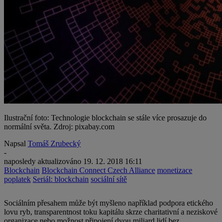
Ilustrační foto: Technologie blockchain se stále více prosazuje do
normální světa. Zdroj: pixabay.com
Napsal
Tomáš Zrubecký
-
naposledy aktualizováno
19. 12. 2018 16:11
Blockchain
Blockchain Connect Czech Alliance
monetizace
poplatek
Seriál: blockchain
sociální sítě
Sociálním přesahem může být myšleno například podpora etického
lovu ryb, transparentnost toku kapitálu skrze charitativní a neziskové
organizace nebo možnost připojení dvou miliard lidí bez