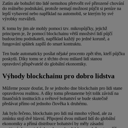
Zatím ale bohužel tito lidé nemohou přetvořit své přirozené chování
do reálného podnikání, protože nemají možnost půjčit si peníze na
lepší vybavení nebo například na automobil, se kterým by své
výrobky rozváželi.
K tomu by jim ale mohly pomoci tzv. mikropůjčky, jejichž
principem je, že pomocí blockchainu větší množství lidí půjčí
budoucímu podnikateli, například každý po jedné koruně, a
fungování splátek zapíší do smart kontraktu.
Ten bude automaticky posílat nějaké procento zpět těm, kteří půjčku
poskytli. Díky tomu se z těchto dvou miliard lidí stanou
opravdoví přispěvatelé do globální ekonomiky.
Výhody blockchainu pro dobro lidstva
Můžeme pouze doufat, že se jednoho dne blockchain pro lidi stane
opravdovou realitou. A díky tomu přestaneme být tolik závislí na
finančních institucích a světové bohatství se bude skutečně
předávat přímo od jednoho člověka k druhému.
Jak bylo řečeno, blockchain pro lidi má mnoho výhod, ale za
zmínku stojí dvě hlavní. Připojení dvou miliard lidí do globální
ekonomiky a přímá distribuce bohatství by měly zásadní