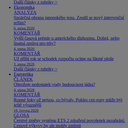
Další články z rubriky >
Ekonomika
ANALÝZA
Společná obrana japonského jenu. Zrodil se nový intervenční
režim?
6. srpna 2026
KOMENTÁŘ
Vyšší časová prémie u amerického dluhopisu. Dobrá, nebo
špatná zpráva pro trhy?
4. srpna 2026
KOMENTÁŘ
Už příští rok se schodek rozpočtu ocitne na šikmé ploše
3. srpna 2026
Další články z rubriky >
Energetika
ČLÁNEK
Ohrožuje nedostatek vody budoucnost jádra?
4. srpna 2026
KOMENTÁŘ
Ropné šoky už nejsou, co bývaly. Pokles cen ropy může být
ještě výraznější
16. června 2026
GLOSA
Čerstvé změny systému ETS 2 zdražení povolenek nezabrání.
Cenové výkyvy by ale mohly zmírnit