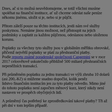
Dnes, ač si to možná neuvědomujeme, se totiž všichni musíme
spoléhat na finanční instituce, ať už chceme odeslat naše peníze
někomu jinému, uložit si je, nebo si je půjčit.
Přitom záleží pouze na těchto institucích, jestli nám své služby
poskytnou. Nemáme jinou možnost, než přistoupit na jejich
podmínky a zaplatit za každou půjčenou, odeslanou nebo uloženou
korunu.
Poplatky za všechny tyto služby jsou v globálním měřítku obrovské,
přičemž největší poplatky se platí za přeshraniční platby.
Podle
reportu známé poradenské společnosti Capgemini
se v roce
2017 celosvětově uskutečnilo přibližně 500 miliard přeshraničních
nepeněžních transakcí.
Při průměrném poplatku za jednu transakci ve výši zhruba 10 dolarů
(asi 200,-Kč) si můžeme snadno dopočíst, kolik peněz
lidstvo finančním institucím jen za tyto platby odvedlo. Mimo jiné
do tohoto poplatku není započten měnový kurz, který nikdy není
nastaven ve prospěch obyčejných lidí.
A průměrný čas potřebný ke zprostředkování takové platby? Tři až
pět dní v tom lepším případě.