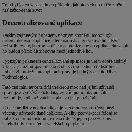
Toto byl jeden ze zásadních příkladů, jak blockchain může změnit
náš každodenní život.
Decentralizované aplikace
Dalším zajímavým případem, hodným zmínění, mohou být
decentralizované aplikace, které namísto aby světové bohatství
redistribuovaly, jako se to děje u centralizovaných aplikací dnes, tak
ho budou přímo distribuovat mezi jednotlivé lidi.
Typickým příkladem centralizované aplikace je všem dobře známý
Uber, z jehož fungování je očividné, že se jedná o redistribuci
bohatství, protože tuto aplikaci spravuje jediný vlastník, Uber
Technologies.
Tato centrální autorita drží veškerou moc nad jejími uživateli,
spravuje a využívá jejich data, vytváří podmínky použití a
rozhoduje, kolik uživatelé zaplatí za její používání.
U decentralizovaných aplikací je tato moc rozprostřena mezi
všechny uživatele dané aplikace. A díky peer-to-peer řešení se
bohatství přímo distribuuje mezi řidiči a jejich pasažéry bez
jakéhokoliv zprostředkovatelského poplatku.