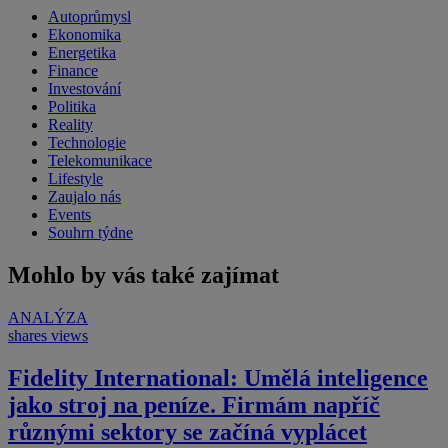
Autoprůmysl
Ekonomika
Energetika
Finance
Investování
Politika
Reality
Technologie
Telekomunikace
Lifestyle
Zaujalo nás
Events
Souhrn týdne
Mohlo by vás také zajímat
ANALÝZA
shares
views
Fidelity International: Umělá inteligence
jako stroj na peníze. Firmám napříč
různými sektory se začíná vyplácet