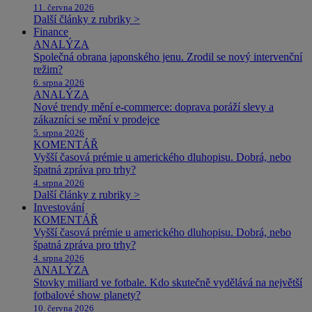
11. června 2026
Další články z rubriky >
Finance
ANALÝZA
Společná obrana japonského jenu. Zrodil se nový intervenční
režim?
6. srpna 2026
ANALÝZA
Nové trendy mění e-commerce: doprava poráží slevy a
zákazníci se mění v prodejce
5. srpna 2026
KOMENTÁŘ
Vyšší časová prémie u amerického dluhopisu. Dobrá, nebo
špatná zpráva pro trhy?
4. srpna 2026
Další články z rubriky >
Investování
KOMENTÁŘ
Vyšší časová prémie u amerického dluhopisu. Dobrá, nebo
špatná zpráva pro trhy?
4. srpna 2026
ANALÝZA
Stovky miliard ve fotbale. Kdo skutečně vydělává na největší
fotbalové show planety?
10. června 2026