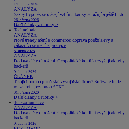
14. dubna 2026
ANALÝZA
Sazby hypoték se otáčejí vzhůru, banky zdražují a ještě budou
26. března 2026
Další články z rubriky >
Technologie
ANALÝZA
Nové trendy mění e-commerce: doprava poráží slevy a
zákazníci se mění v prodejce
5. srpna 2026
ANALÝZA
Dodavatelé v ohrožení. Geopolitické konflikt zvyšují aktivity
hackerů
9. dubna 2026
ČLÁNEK
Tikající bomba pro české vývojářské firmy? Software bude
muset mít „povinnou STK“
31. března 2026
Další články z rubriky >
Telekomunikace
ANALÝZA
Dodavatelé v ohrožení. Geopolitické konflikt zvyšují aktivity
hackerů
9. dubna 2026
ROZHOVOR