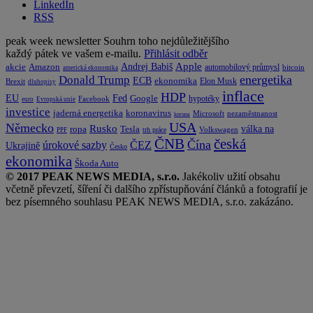
LinkedIn
RSS
peak week newsletter
Souhrn toho nejdůležitějšího
každý pátek ve vašem e-mailu.
Přihlásit odběr
Apple
Amazon
Andrej Babiš
akcie
automobilový průmysl
bitcoin
americká ekonomika
energetika
Donald Trump
ECB
ekonomika
Elon Musk
Brexit
dluhopisy
inflace
HDP
EU
Fed
Google
hypotéky
Facebook
euro
Evropská unie
investice
koronavirus
jaderná energetika
nezaměstnanost
Microsoft
koruna
USA
Německo
Rusko
Tesla
válka na
ropa
trh práce
Volkswagen
PPF
česká
ČNB
Čína
ČEZ
úrokové sazby
Ukrajině
Česko
ekonomika
Škoda Auto
© 2017 PEAK NEWS MEDIA, s.r.o.
Jakékoliv užití obsahu
včetně převzetí, šíření či dalšího zpřístupňování článků a fotografií je
bez písemného souhlasu PEAK NEWS MEDIA, s.r.o. zakázáno.