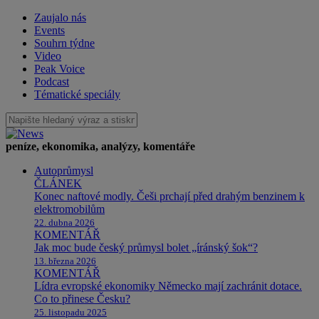
Zaujalo nás
Events
Souhrn týdne
Video
Peak Voice
Podcast
Tématické speciály
peníze, ekonomika, analýzy, komentáře
Autoprůmysl
ČLÁNEK
Konec naftové modly. Češi prchají před drahým benzinem k
elektromobilům
22. dubna 2026
KOMENTÁŘ
Jak moc bude český průmysl bolet „íránský šok“?
13. března 2026
KOMENTÁŘ
Lídra evropské ekonomiky Německo mají zachránit dotace.
Co to přinese Česku?
25. listopadu 2025