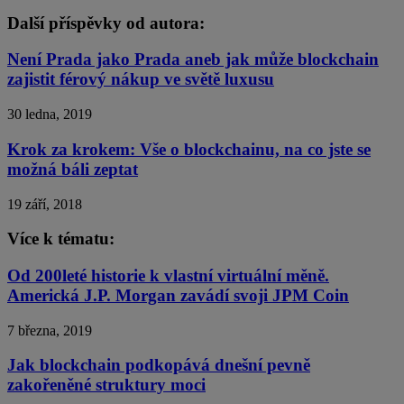
Další příspěvky od autora:
Není Prada jako Prada aneb jak může blockchain
zajistit férový nákup ve světě luxusu
30 ledna, 2019
Krok za krokem: Vše o blockchainu, na co jste se
možná báli zeptat
19 září, 2018
Více k tématu:
Od 200leté historie k vlastní virtuální měně.
Americká J.P. Morgan zavádí svoji JPM Coin
7 března, 2019
Jak blockchain podkopává dnešní pevně
zakořeněné struktury moci