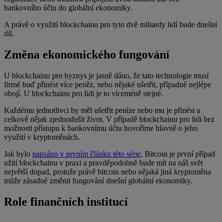
bankovního účtu do globální ekonomiky.
A právě o využití blockchainu pro tyto dvě miliardy lidí bude dnešní
díl.
Změna ekonomického fungování
U blockchainu pro byznys je jasně dáno, že tato technologie musí
firmě buď přinést více peněz, nebo nějaké ušetřit, případně nejlépe
obojí. U blockchainu pro lidi je to víceméně stejné.
Každému jednotlivci by měl ušetřit peníze nebo mu je přinést a
celkově nějak zjednodušit život. V případě blockchainu pro lidi bez
možnosti přístupu k bankovnímu účtu hovoříme hlavně o jeho
využití v kryptoměnách.
Jak bylo
napsáno v prvním článku této série
, Bitcoin je první případ
užití blockchainu v praxi a pravděpodobně bude mít na náš svět
největší dopad, protože právě bitcoin nebo nějaká jiná kryptoměna
může zásadně změnit fungování dnešní globální ekonomiky.
Role finančních institucí