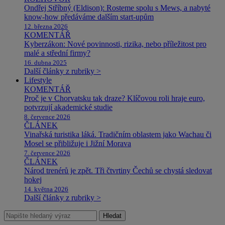
Ondřej Stříbný (Eldison): Rosteme spolu s Mews, a nabyté
know-how předáváme dalším start-upům
12. března 2026
KOMENTÁŘ
Kyberzákon: Nové povinnosti, rizika, nebo příležitost pro
malé a střední firmy?
16. dubna 2025
Další články z rubriky >
Lifestyle
KOMENTÁŘ
Proč je v Chorvatsku tak draze? Klíčovou roli hraje euro,
potvrzují akademické studie
8. července 2026
ČLÁNEK
Vinařská turistika láká. Tradičním oblastem jako Wachau či
Mosel se přibližuje i Jižní Morava
7. července 2026
ČLÁNEK
Národ trenérů je zpět. Tři čtvrtiny Čechů se chystá sledovat
hokej
14. května 2026
Další články z rubriky >
Hledat