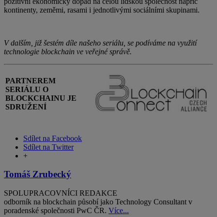
pozitivní ekonomický dopad na celou lidskou společnost napříč
kontinenty, zeměmi, rasami i jednotlivými sociálními skupinami.
V dalším, již šestém díle našeho seriálu, se podíváme na využití
technologie blockchain ve veřejné správě.
PARTNEREM
SERIÁLU O
BLOCKCHAINU JE
SDRUŽENÍ
Sdílet na Facebook
Sdílet na Twitter
+
Tomáš Zrubecký
SPOLUPRACOVNÍCI REDAKCE
odborník na blockchain působí jako Technology Consultant v
poradenské společnosti PwC ČR.
Více...