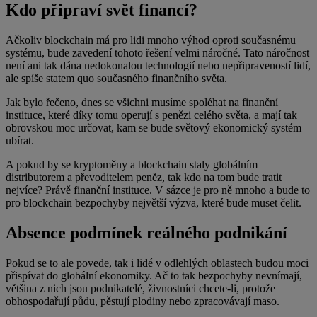
Kdo připraví svět financí?
Ačkoliv blockchain má pro lidi mnoho výhod oproti současnému
systému, bude zavedení tohoto řešení velmi náročné. Tato náročnost
není ani tak dána nedokonalou technologií nebo nepřipraveností lidí,
ale spíše statem quo současného finančního světa.
Jak bylo řečeno, dnes se všichni musíme spoléhat na finanční
instituce, které díky tomu operují s penězi celého světa, a mají tak
obrovskou moc určovat, kam se bude světový ekonomický systém
ubírat.
A pokud by se kryptoměny a blockchain staly globálním
distributorem a převoditelem peněz, tak kdo na tom bude tratit
nejvíce? Právě finanční instituce. V sázce je pro ně mnoho a bude to
pro blockchain bezpochyby největší výzva, které bude muset čelit.
Absence podmínek reálného podnikání
Pokud se to ale povede, tak i lidé v odlehlých oblastech budou moci
přispívat do globální ekonomiky. Ač to tak bezpochyby nevnímají,
většina z nich jsou podnikatelé, živnostníci chcete-li, protože
obhospodařují půdu, pěstují plodiny nebo zpracovávají maso.