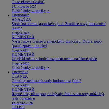
Co to přinese Česku?
25. listopadu 2025
Další články z rubriky >
Ekonomika
ANALÝZA
Společná obrana japonského jenu. Zrodil se nový intervenční
režim?
6. srpna 2026
KOMENTÁŘ
Vyšší časová prémie u amerického dluhopisu. Dobrá, nebo
špatná zpráva pro trhy?
4. srpna 2026
KOMENTÁŘ
Už příští rok se schodek rozpočtu ocitne na šikmé ploše
3. srpna 2026
Další články z rubriky >
Energetika
ČLÁNEK
Ohrožuje nedostatek vody budoucnost jádra?
4. srpna 2026
KOMENTÁŘ
Ropné šoky už nejsou, co bývaly. Pokles cen ropy může být
ještě výraznější
16. června 2026
GLOSA