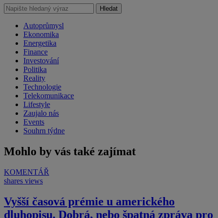
Hledat
Autoprůmysl
Ekonomika
Energetika
Finance
Investování
Politika
Reality
Technologie
Telekomunikace
Lifestyle
Zaujalo nás
Events
Souhrn týdne
Mohlo by vás také zajímat
KOMENTÁŘ
shares
views
Vyšší časová prémie u amerického
dluhopisu. Dobrá, nebo špatná zpráva pro