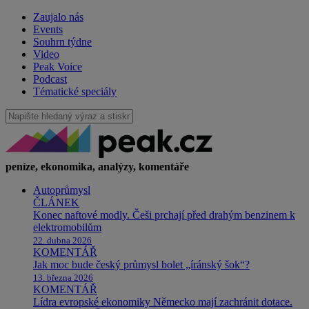
Zaujalo nás
Events
Souhrn týdne
Video
Peak Voice
Podcast
Tématické speciály
peníze, ekonomika, analýzy, komentáře
Autoprůmysl
ČLÁNEK
Konec naftové modly. Češi prchají před drahým benzinem k
elektromobilům
22. dubna 2026
KOMENTÁŘ
Jak moc bude český průmysl bolet „íránský šok“?
13. března 2026
KOMENTÁŘ
Lídra evropské ekonomiky Německo mají zachránit dotace.