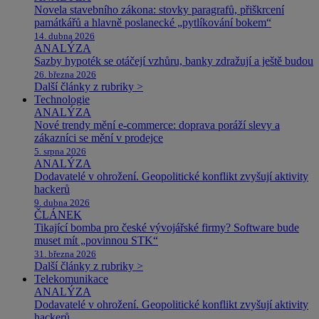
Novela stavebního zákona: stovky paragrafů, přiškrcení
památkářů a hlavně poslanecké „pytlíkování bokem“
14. dubna 2026
ANALÝZA
Sazby hypoték se otáčejí vzhůru, banky zdražují a ještě budou
26. března 2026
Další články z rubriky >
Technologie
ANALÝZA
Nové trendy mění e-commerce: doprava poráží slevy a
zákazníci se mění v prodejce
5. srpna 2026
ANALÝZA
Dodavatelé v ohrožení. Geopolitické konflikt zvyšují aktivity
hackerů
9. dubna 2026
ČLÁNEK
Tikající bomba pro české vývojářské firmy? Software bude
muset mít „povinnou STK“
31. března 2026
Další články z rubriky >
Telekomunikace
ANALÝZA
Dodavatelé v ohrožení. Geopolitické konflikt zvyšují aktivity
hackerů