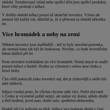
období. Termínovaný vklad nebo spořicí účet jsou spořicí produkty,
které vždy prohrají s inflací.
V delším období inflaci porazí až skutečné investice. Výnos ale
nemusí být každý rok, důležité je, že ji překoná za období několika
let.
Více hromádek a nohy na zemi
Některé investice jsou úspěšnější – teď to byly stavební pozemky,
ale nemusí tomu tak být do budoucna. Nevíme, co bude investičním
hitem dalších pět let.
Proto investice rozkládáme do více hromádek. Nemá smysl se snažit
porazit inflaci o hodně. Honba za výnosem s sebou nese rizika a
hrozí ztráty.
Čím větší potenciál zisku investice má, tím je rizikovější a může být
také ztrátová.
Inflace vzniká proto, že všichni chceme stále více. Počet obyvatel
v Česku je víceméně pořád stejný, ale máme víc domů, někdo druhé
a třetí bydlení, první auto, druhé auto, spotřební elektroniku.
Hodně věcí se pořizuje na dluh. Inflace sice hodnotu dluhů v čase