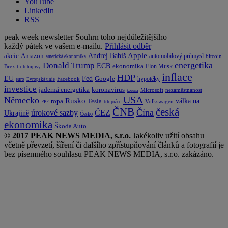
YouTube
LinkedIn
RSS
peak week newsletter
Souhrn toho nejdůležitějšího
každý pátek ve vašem e-mailu.
Přihlásit odběr
Apple
Amazon
Andrej Babiš
akcie
automobilový průmysl
bitcoin
americká ekonomika
energetika
Donald Trump
ECB
ekonomika
Elon Musk
Brexit
dluhopisy
inflace
HDP
EU
Fed
Google
hypotéky
Facebook
euro
Evropská unie
investice
koronavirus
jaderná energetika
nezaměstnanost
Microsoft
koruna
USA
Německo
Rusko
Tesla
válka na
ropa
trh práce
Volkswagen
PPF
česká
ČNB
Čína
ČEZ
úrokové sazby
Ukrajině
Česko
ekonomika
Škoda Auto
© 2017 PEAK NEWS MEDIA, s.r.o.
Jakékoliv užití obsahu
včetně převzetí, šíření či dalšího zpřístupňování článků a fotografií je
bez písemného souhlasu PEAK NEWS MEDIA, s.r.o. zakázáno.