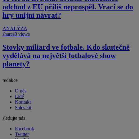
odchod z EU příliš neprospěl. Vrací se do
hry unijní návrat?
ANALÝZA
shares
0 views
Stovky miliard ve fotbale. Kdo skutečně
vydělává na největší fotbalové show
planety?
redakce
O nás
Lidé
Kontakt
Sales kit
sledujte nás
Facebook
Twitter