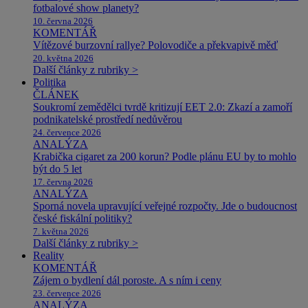
fotbalové show planety?
10. června 2026
KOMENTÁŘ
Vítězové burzovní rallye? Polovodiče a překvapivě měď
20. května 2026
Další články z rubriky >
Politika
ČLÁNEK
Soukromí zemědělci tvrdě kritizují EET 2.0: Zkazí a zamoří
podnikatelské prostředí nedůvěrou
24. července 2026
ANALÝZA
Krabička cigaret za 200 korun? Podle plánu EU by to mohlo
být do 5 let
17. června 2026
ANALÝZA
Sporná novela upravující veřejné rozpočty. Jde o budoucnost
české fiskální politiky?
7. května 2026
Další články z rubriky >
Reality
KOMENTÁŘ
Zájem o bydlení dál poroste. A s ním i ceny
23. července 2026
ANALÝZA