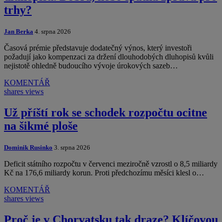
trhy?
Jan Berka
4. srpna 2026
Časová prémie představuje dodatečný výnos, který investoři
požadují jako kompenzaci za držení dlouhodobých dluhopisů kvůli
nejistotě ohledně budoucího vývoje úrokových sazeb…
KOMENTÁŘ
shares
views
Už příští rok se schodek rozpočtu ocitne
na šikmé ploše
Dominik Rusinko
3. srpna 2026
Deficit státního rozpočtu v červenci meziročně vzrostl o 8,5 miliardy
Kč na 176,6 miliardy korun. Proti předchozímu měsíci klesl o…
KOMENTÁŘ
shares
views
Proč je v Chorvatsku tak draze? Klíčovou