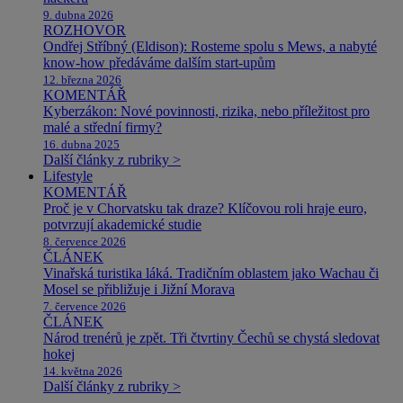
9. dubna 2026
ROZHOVOR
Ondřej Stříbný (Eldison): Rosteme spolu s Mews, a nabyté
know-how předáváme dalším start-upům
12. března 2026
KOMENTÁŘ
Kyberzákon: Nové povinnosti, rizika, nebo příležitost pro
malé a střední firmy?
16. dubna 2025
Další články z rubriky >
Lifestyle
KOMENTÁŘ
Proč je v Chorvatsku tak draze? Klíčovou roli hraje euro,
potvrzují akademické studie
8. července 2026
ČLÁNEK
Vinařská turistika láká. Tradičním oblastem jako Wachau či
Mosel se přibližuje i Jižní Morava
7. července 2026
ČLÁNEK
Národ trenérů je zpět. Tři čtvrtiny Čechů se chystá sledovat
hokej
14. května 2026
Další články z rubriky >