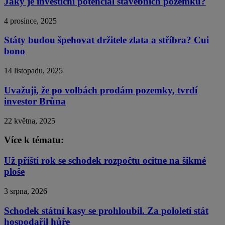
Jaký je investiční potenciál stavebních pozemků?
4 prosince, 2025
Státy budou špehovat držitele zlata a stříbra? Cui
bono
14 listopadu, 2025
Uvažuji, že po volbách prodám pozemky, tvrdí
investor Brůna
22 května, 2025
Více k tématu:
Už příští rok se schodek rozpočtu ocitne na šikmé
ploše
3 srpna, 2026
Schodek státní kasy se prohloubil. Za pololetí stát
hospodařil hůře