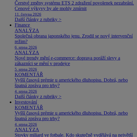
Čerstvé změny systému ETS 2 zdražení povolenek nezabrání.
Cenové výkyvy by ale mohly zmírnit
11. června 2026
Další články z rubriky >
Finance
ANALÝZA
Společná obrana japonského jenu. Zrodil se nový intervenční
režim?
6. srpna 2026
ANALÝZA
Nové trendy mění e-commerce: doprava poráží slevy a
zákazníci se mění v prodejce
5. srpna 2026
KOMENTÁŘ
Vyšší časová prémie u amerického dluhopisu. Dobrá, nebo
špatná zpráva pro trhy?
4. srpna 2026
Další články z rubriky >
Investování
KOMENTÁŘ
Vyšší časová prémie u amerického dluhopisu. Dobrá, nebo
špatná zpráva pro trhy?
4. srpna 2026
ANALÝZA
Stovky miliard ve fotbale. Kdo skutečně vydělává na největší