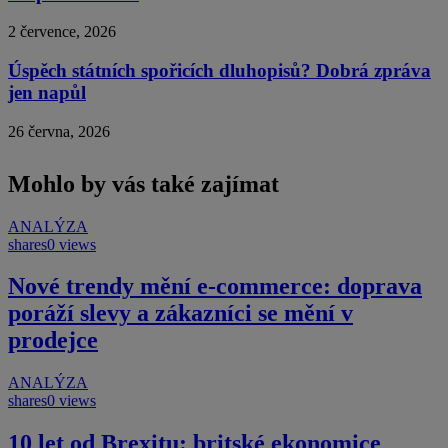
2 července, 2026
Úspěch státních spořicích dluhopisů? Dobrá zpráva
jen napůl
26 června, 2026
Mohlo by vás také zajímat
ANALÝZA
shares
0 views
Nové trendy mění e-commerce: doprava
poráží slevy a zákazníci se mění v
prodejce
ANALÝZA
shares
0 views
10 let od Brexitu: britské ekonomice