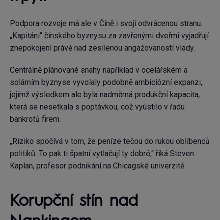
Podpora rozvoje má ale v Číně i svoji odvrácenou stranu.
„Kapitáni“ čínského byznysu za zavřenými dveřmi vyjadřují
znepokojení právě nad zesílenou angažovaností vlády.
Centrálně plánované snahy například v ocelářském a
solárním byznyse vyvolaly podobně ambiciózní expanzi,
jejímž výsledkem ale byla nadměrná produkční kapacita,
která se nesetkala s poptávkou, což vyústilo v řadu
bankrotů firem.
„Riziko spočívá v tom, že peníze tečou do rukou oblíbenců
politiků. To pak ti špatní vytlačují ty dobré,“ říká Steven
Kaplan, profesor podnikání na Chicagské univerzitě.
Korupční stín nad