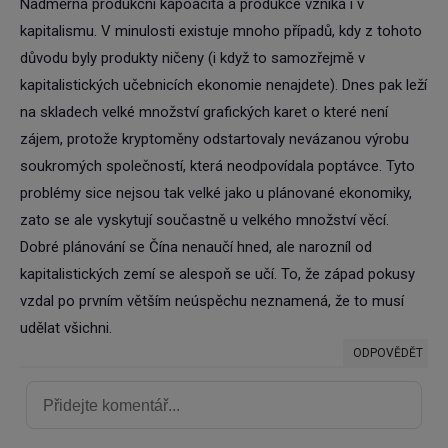
Nadměrná produkční kapoacita a produkce vzniká i v
kapitalismu. V minulosti existuje mnoho případů, kdy z tohoto
důvodu byly produkty ničeny (i když to samozřejmě v
kapitalistických učebnicích ekonomie nenajdete). Dnes pak leží
na skladech velké množství grafických karet o které není
zájem, protože kryptoměny odstartovaly nevázanou výrobu
soukromých společností, která neodpovídala poptávce. Tyto
problémy sice nejsou tak velké jako u plánované ekonomiky,
zato se ale vyskytují součastně u velkého množství věcí.
Dobré plánování se Čína nenaučí hned, ale narozníl od
kapitalistických zemí se alespoň se učí. To, že západ pokusy
vzdal po prvním větším neúspěchu neznamená, že to musí
udělat všichni.
ODPOVĚDĚT