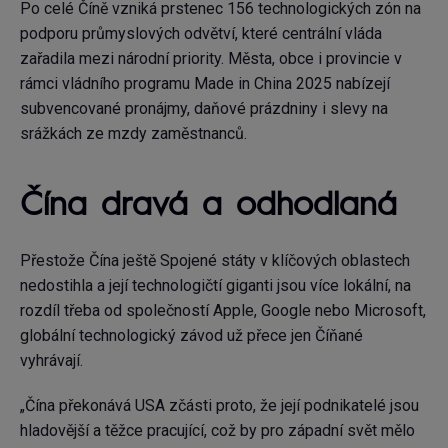
Po celé Číně vzniká prstenec 156 technologických zón na
podporu průmyslových odvětví, které centrální vláda
zařadila mezi národní priority. Města, obce i provincie v
rámci vládního programu Made in China 2025 nabízejí
subvencované pronájmy, daňové prázdniny i slevy na
srážkách ze mzdy zaměstnanců.
Čína dravá a odhodlaná
Přestože Čína ještě Spojené státy v klíčových oblastech
nedostihla a její technologičtí giganti jsou více lokální, na
rozdíl třeba od společností Apple, Google nebo Microsoft,
globální technologický závod už přece jen Číňané
vyhrávají.
„Čína překonává USA zčásti proto, že její podnikatelé jsou
hladovější a těžce pracující, což by pro západní svět mělo