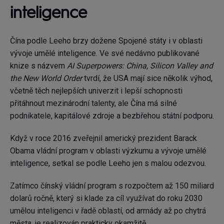
inteligence
Čína podle Leeho brzy dožene Spojené státy i v oblasti
vývoje umělé inteligence. Ve své nedávno publikované
knize s názvem
AI Superpowers: China, Silicon Valley and
the New World Order
tvrdí, že USA mají sice několik výhod,
včetně těch nejlepších univerzit i lepší schopnosti
přitáhnout mezinárodní talenty, ale Čína má silné
podnikatele, kapitálové zdroje a bezbřehou státní podporu.
Když v roce 2016 zveřejnil americký prezident Barack
Obama vládní program v oblasti výzkumu a vývoje umělé
inteligence, setkal se podle Leeho jen s malou odezvou.
Zatímco čínský vládní program s rozpočtem až 150 miliard
dolarů ročně, který si klade za cíl využívat do roku 2030
umělou inteligenci v řadě oblastí, od armády až po chytrá
města, je realizován prakticky okamžitě.