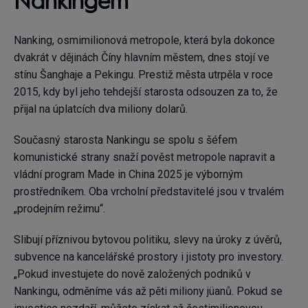
Nankingem
Nanking, osmimilionová metropole, která byla dokonce
dvakrát v dějinách Číny hlavním městem, dnes stojí ve
stínu Šanghaje a Pekingu. Prestiž města utrpěla v roce
2015, kdy byl jeho tehdejší starosta odsouzen za to, že
přijal na úplatcích dva miliony dolarů.
Současný starosta Nankingu se spolu s šéfem
komunistické strany snaží pověst metropole napravit a
vládní program Made in China 2025 je výborným
prostředníkem. Oba vrcholní představitelé jsou v trvalém
„prodejním režimu“.
Slibují příznivou bytovou politiku, slevy na úroky z úvěrů,
subvence na kancelářské prostory i jistoty pro investory.
„Pokud investujete do nově založených podniků v
Nankingu, odměníme vás až pěti miliony jüanů. Pokud se