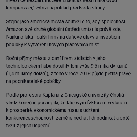
investice nezdaří, můžete získat až šestimilionovou
kompenzaci,“ vybízí například předseda strany.
Stejně jako americká města soutěží o to, aby společnost
Amazon své druhé globální ústředí umístila právě zde,
Nanking láká i další firmy na daňové úlevy a investiční
pobídky k vytvoření nových pracovních míst.
Roční příjmy města z daní firem sídlících v jeho
technologickém hubu dosáhly loni výše 9,5 miliardy jüanů
(1,4 miliardy dolarů), z toho v roce 2018 půjde pětina právě
na podnikatelské pobídky.
Podle profesora Kaplana z Chicagské univerzity čínská
vláda konečně pochopila, že klíčovým faktorem vedoucím
k prosperitě, ekonomickému růstu a udržení
konkurenceschopnosti země je nechat lidi podnikat a poté
těžit z jejich úspěchů.