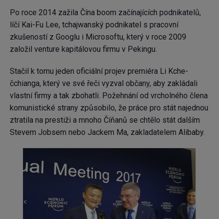
Po roce 2014 zažila Čína boom začínajících podnikatelů,
líčí Kai-Fu Lee, tchajwanský podnikatel s pracovní
zkušeností z Googlu i Microsoftu, který v roce 2009
založil venture kapitálovou firmu v Pekingu.
Stačil k tomu jeden oficiální projev premiéra Li Kche-
čchianga, který ve své řeči vyzval občany, aby zakládali
vlastní firmy a tak zbohatli. Požehnání od vrcholného člena
komunistické strany způsobilo, že práce pro stát najednou
ztratila na prestiži a mnoho Číňanů se chtělo stát dalším
Stevem Jobsem nebo Jackem Ma, zakladatelem Alibaby.