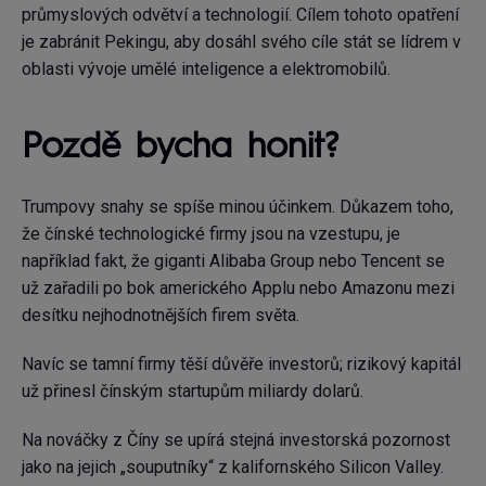
průmyslových odvětví a technologií. Cílem tohoto opatření
je zabránit Pekingu, aby dosáhl svého cíle stát se lídrem v
oblasti vývoje umělé inteligence a elektromobilů.
Pozdě bycha honit?
Trumpovy snahy se spíše minou účinkem. Důkazem toho,
že čínské technologické firmy jsou na vzestupu, je
například fakt, že giganti Alibaba Group nebo Tencent se
už zařadili po bok amerického Applu nebo Amazonu mezi
desítku nejhodnotnějších firem světa.
Navíc se tamní firmy těší důvěře investorů; rizikový kapitál
už přinesl čínským startupům miliardy dolarů.
Na nováčky z Číny se upírá stejná investorská pozornost
jako na jejich „souputníky“ z kalifornského Silicon Valley.