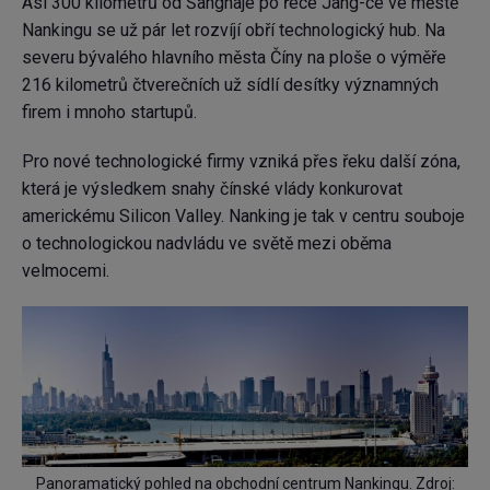
Asi 300 kilometrů od Šanghaje po řece Jang-ce ve městě
Nankingu se už pár let rozvíjí obří technologický hub. Na
severu bývalého hlavního města Číny na ploše o výměře
216 kilometrů čtverečních už sídlí desítky významných
firem i mnoho startupů.
Pro nové technologické firmy vzniká přes řeku další zóna,
která je výsledkem snahy čínské vlády konkurovat
americkému Silicon Valley. Nanking je tak v centru souboje
o technologickou nadvládu ve světě mezi oběma
velmocemi.
Panoramatický pohled na obchodní centrum Nankingu. Zdroj: