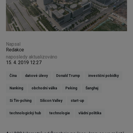
Napsal
Redakce
naposledy aktualizováno
15. 4. 2019 12:27
Čína
daňové úlevy
Donald Trump
investiční pobídky
Nanking
obchodní válka
Peking
Šanghaj
Si Ťin-pching
Silicon Valley
start-up
technologický hub
technologie
vládní politika