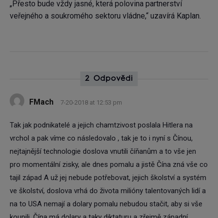
„Přesto bude vždy jasné, která polovina partnerství
veřejného a soukromého sektoru vládne,“ uzavírá Kaplan.
2 Odpovědi
FMach
7-20-2018 at 12:53 pm
Tak jak podnikatelé a jejich chamtzivost poslala Hitlera na
vrchol a pak víme co následovalo , tak je to i nyní s Čínou,
nejtajnější technologie doslova vnutili číňanům a to vše jen
pro momentální zisky, ale dnes pomalu a jistě Čína zná vše co
tajil západ A už jej nebude potřebovat, jejich školství a systém
ve školství, doslova vrhá do života milióny talentovaných lidí a
na to USA nemají a dolary pomalu nebudou stačit, aby si vše
koupili, Čína má dolary a taky diktaturu a zřejmě západní