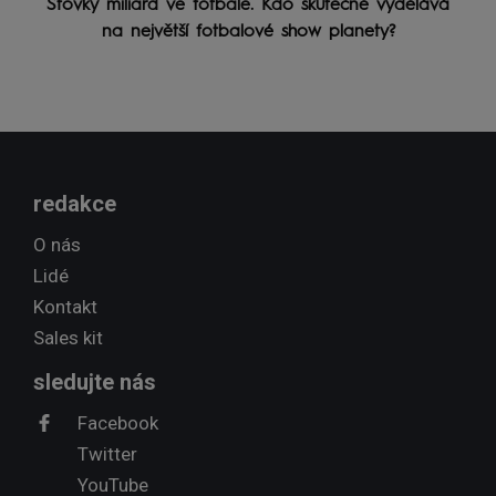
Stovky miliard ve fotbale. Kdo skutečně vydělává
na největší fotbalové show planety?
redakce
O nás
Lidé
Kontakt
Sales kit
sledujte nás
Facebook
Twitter
YouTube