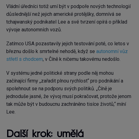
Vládní úředníci totiž umí být v podpoře nových technologií
důslednější než jejich americké protějšky, domnívá se
tchajwanský podnikatel Lee a své tvrzení opírá o příklad
vývoje autonomních vozů.
Zatímco USA pozastavily jejich testování poté, co letos v
březnu došlo k smrtelné nehodě, když se
autonomní vůz
střetl s chodcem
, v Číně k ničemu takovému nedošlo.
V systému jedné politické strany podle něj mohou
začínající firmy „zařadit plnou rychlost“ pro podnikání a
spolehnout se na podporu svých politiků. „Číně je
jednoduše jasné, že vývoj musí pokračovat, protože jenom
tak může být v budoucnu zachráněno tisíce životů,“ míní
Lee.
Další krok: umělá