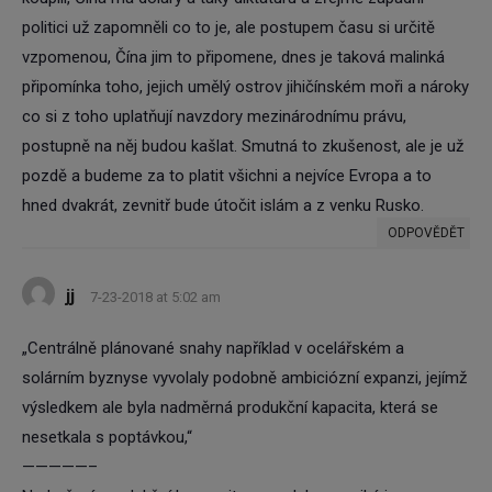
politici už zapomněli co to je, ale postupem času si určitě
vzpomenou, Čína jim to připomene, dnes je taková malinká
připomínka toho, jejich umělý ostrov jihičínském moři a nároky
co si z toho uplatňují navzdory mezinárodnímu právu,
postupně na něj budou kašlat. Smutná to zkušenost, ale je už
pozdě a budeme za to platit všichni a nejvíce Evropa a to
hned dvakrát, zevnitř bude útočit islám a z venku Rusko.
ODPOVĚDĚT
jj
7-23-2018 at 5:02 am
„Centrálně plánované snahy například v ocelářském a
solárním byznyse vyvolaly podobně ambiciózní expanzi, jejímž
výsledkem ale byla nadměrná produkční kapacita, která se
nesetkala s poptávkou,“
—————–