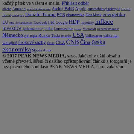
každý pátek ve vašem e-mailu.
Přihlásit odběr
Apple
Amazon
Andrej Babiš
akcie
automobilový průmysl
bitcoin
americká ekonomika
energetika
Donald Trump
ECB
ekonomika
Elon Musk
Brexit
dluhopisy
inflace
HDP
EU
Fed
Google
hypotéky
Facebook
euro
Evropská unie
investice
koronavirus
jaderná energetika
nezaměstnanost
Microsoft
koruna
USA
Německo
Rusko
Tesla
válka na
ropa
trh práce
Volkswagen
PPF
česká
ČNB
Čína
ČEZ
úrokové sazby
Ukrajině
Česko
ekonomika
Škoda Auto
© 2017 PEAK NEWS MEDIA, s.r.o.
Jakékoliv užití obsahu
včetně převzetí, šíření či dalšího zpřístupňování článků a fotografií je
bez písemného souhlasu PEAK NEWS MEDIA, s.r.o. zakázáno.