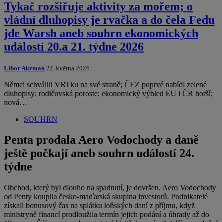
Tykač rozšiřuje aktivity za mořem; o
vládní dluhopisy je rvačka a do čela Fedu
jde Warsh aneb souhrn ekonomických
událostí 20.a 21. týdne 2026
Libor Akrman
22. května 2026
Němci schválili VRTku na své straně; ČEZ poprvé nabídl zelené
dluhopisy; rodičovská poroste; ekonomický výhled EU i ČR horší;
nová…
SOUHRN
Penta prodala Aero Vodochody a daně
ještě počkají aneb souhrn událostí 24.
týdne
Obchod, který byl dlouho na spadnutí, je dovršen. Aero Vodochody
od Penty koupila česko-maďarská skupina investorů. Podnikatelé
získali bonusový čas na splátku loňských daní z příjmu, když
ministryně financí prodloužila termín jejich podání a úhrady až do