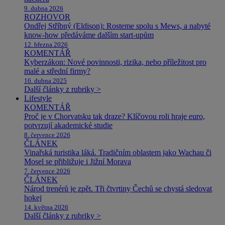
9. dubna 2026
ROZHOVOR
Ondřej Stříbný (Eldison): Rosteme spolu s Mews, a nabyté
know-how předáváme dalším start-upům
12. března 2026
KOMENTÁŘ
Kyberzákon: Nové povinnosti, rizika, nebo příležitost pro
malé a střední firmy?
16. dubna 2025
Další články z rubriky >
Lifestyle
KOMENTÁŘ
Proč je v Chorvatsku tak draze? Klíčovou roli hraje euro,
potvrzují akademické studie
8. července 2026
ČLÁNEK
Vinařská turistika láká. Tradičním oblastem jako Wachau či
Mosel se přibližuje i Jižní Morava
7. července 2026
ČLÁNEK
Národ trenérů je zpět. Tři čtvrtiny Čechů se chystá sledovat
hokej
14. května 2026
Další články z rubriky >