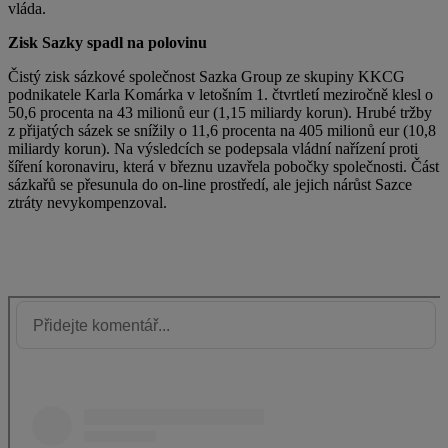
vláda.
Zisk Sazky spadl na polovinu
Čistý zisk sázkové společnost Sazka Group ze skupiny KKCG
podnikatele Karla Komárka v letošním 1. čtvrtletí meziročně klesl o
50,6 procenta na 43 milionů eur (1,15 miliardy korun). Hrubé tržby
z přijatých sázek se snížily o 11,6 procenta na 405 milionů eur (10,8
miliardy korun). Na výsledcích se podepsala vládní nařízení proti
šíření koronaviru, která v březnu uzavřela pobočky společnosti. Část
sázkařů se přesunula do on-line prostředí, ale jejich nárůst Sazce
ztráty nevykompenzoval.