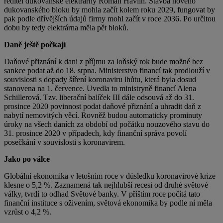
ředitel dukovanské elektrárny Roman Havlín. Stavba nového
dukovanského bloku by mohla začít kolem roku 2029, fungovat by
pak podle dřívějších údajů firmy mohl začít v roce 2036. Po určitou
dobu by tedy elektrárna měla pět bloků.
Daně ještě počkají
Daňové přiznání k dani z příjmu za loňský rok bude možné bez
sankce podat až do 18. srpna. Ministerstvo financí tak prodlouží v
souvislosti s dopady šíření koronaviru lhůtu, která byla dosud
stanovena na 1. července. Uvedla to ministryně financí Alena
Schillerová. Tzv. liberační balíček III dále odsouvá až do 31.
prosince 2020 povinnost podat daňové přiznání a uhradit daň z
nabytí nemovitých věcí. Rovněž budou automaticky prominuty
úroky na všech daních za období od počátku nouzového stavu do
31. prosince 2020 v případech, kdy finanční správa povolí
posečkání v souvislosti s koronavirem.
Jako po válce
Globální ekonomika v letošním roce v důsledku koronavirové krize
klesne o 5,2 %. Zaznamená tak nejhlubší recesi od druhé světové
války, tvrdí to odhad Světové banky. V příštím roce počítá tato
finanční instituce s oživením, světová ekonomika by podle ní měla
vzrůst o 4,2 %.