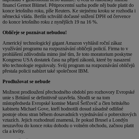
financí Gernot Blümel. Pětiprocentní sazba podle něj bude platit do
konce letošního roku, píše Reuters. Ke stejnému kroku se rozhodla i
německá vláda. Berlín schválil dočasné snížení DPH od července
do konce letošního roku z nynějších 19 na 16 %.
Obličeje se poznávat nebudou!
Americký technologický gigant Amazon vyhlásil roční zákaz
využívání programu na rozpoznávání obličejů policií. Firma to v
prohlášení zdůvodnila mimo jiné tím, že toto moratorium poskytne
Kongresu USA dostatek času na přijetí zákonů, které by nasazení
této technologie regulovaly. Svůj program na rozpoznávání obličejů
přestala policii nabízet také společnost IBM.
Prodlužovat se nebude
Možnost prodloužení přechodného období pro rozhovory Evropské
unie s Británií se definitivně uzavřela. Shodli se na tom
místopředseda Evropské komise Maroš Šefčovič a člen britského
kabinetu Michael Gove, kteří hodnotili dosud zásadně odlišné
postoje obou stran během dosavadních vyjednávání o pobrexitových
vztazích. Jejich rozhodnutí znamená, že pokud Brusel a Londýn
neuzavřou do konce roku dohodu o volném obchodu, začnou platit
cla a kvóty.