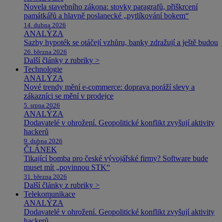
Novela stavebního zákona: stovky paragrafů, přiškrcení
památkářů a hlavně poslanecké „pytlíkování bokem“
14. dubna 2026
ANALÝZA
Sazby hypoték se otáčejí vzhůru, banky zdražují a ještě budou
26. března 2026
Další články z rubriky >
Technologie
ANALÝZA
Nové trendy mění e-commerce: doprava poráží slevy a
zákazníci se mění v prodejce
5. srpna 2026
ANALÝZA
Dodavatelé v ohrožení. Geopolitické konflikt zvyšují aktivity
hackerů
9. dubna 2026
ČLÁNEK
Tikající bomba pro české vývojářské firmy? Software bude
muset mít „povinnou STK“
31. března 2026
Další články z rubriky >
Telekomunikace
ANALÝZA
Dodavatelé v ohrožení. Geopolitické konflikt zvyšují aktivity
hackerů