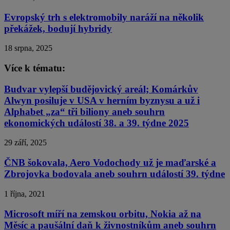
Evropský trh s elektromobily naráží na několik
překážek, bodují hybridy
18 srpna, 2025
Více k tématu:
Budvar vylepší budějovický areál; Komárkův
Alwyn posiluje v USA v herním byznysu a už i
Alphabet „za“ tři biliony aneb souhrn
ekonomických událostí 38. a 39. týdne 2025
29 září, 2025
ČNB šokovala, Aero Vodochody už je maďarské a
Zbrojovka bodovala aneb souhrn událostí 39. týdne
1 října, 2021
Microsoft míří na zemskou orbitu, Nokia až na
Měsíc a paušální daň k živnostníkům aneb souhrn