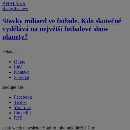
ANALÝZA
shares
0 views
Stovky miliard ve fotbale. Kdo skutečně
vydělává na největší fotbalové show
planety?
redakce
O nás
Lidé
Kontakt
Sales kit
sledujte nás
Facebook
Twitter
YouTube
LinkedIn
RSS
peak week newsletter
Souhrn toho nejdůležitějšího