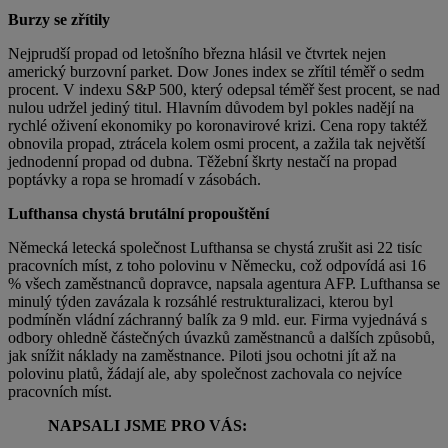
Burzy se zřítily
Nejprudší propad od letošního března hlásil ve čtvrtek nejen
americký burzovní parket. Dow Jones index se zřítil téměř o sedm
procent. V indexu S&P 500, který odepsal téměř šest procent, se nad
nulou udržel jediný titul. Hlavním důvodem byl pokles nadějí na
rychlé oživení ekonomiky po koronavirové krizi. Cena ropy taktéž
obnovila propad, ztrácela kolem osmi procent, a zažila tak největší
jednodenní propad od dubna. Těžební škrty nestačí na propad
poptávky a ropa se hromadí v zásobách.
Lufthansa chystá brutální propouštění
Německá letecká společnost Lufthansa se chystá zrušit asi 22 tisíc
pracovních míst, z toho polovinu v Německu, což odpovídá asi 16
% všech zaměstnanců dopravce, napsala agentura AFP. Lufthansa se
minulý týden zavázala k rozsáhlé restrukturalizaci, kterou byl
podmíněn vládní záchranný balík za 9 mld. eur. Firma vyjednává s
odbory ohledně částečných úvazků zaměstnanců a dalších způsobů,
jak snížit náklady na zaměstnance. Piloti jsou ochotni jít až na
polovinu platů, žádají ale, aby společnost zachovala co nejvíce
pracovních míst.
NAPSALI JSME PRO VÁS: