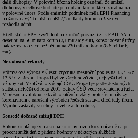
další dluhopisy. V polovině března holding oznámil, že umístil
dluhopisy v celkové hodnotě pěti miliard korun, které začal nabízet
v polovině února. Podle emisních podmínek měla EPH Financing
možnost navýšit emisi o další 2,5 miliardy korun, což se nyní
rozhodla učinit.
Křetínského EPH zvýšil loni meziročně provozní zisk EBITDA o
desetinu na 56 miliard korun (2,1 miliardy eur), konsolidované tržby
pak vzrostly o více než pětinu na 230 miliard korun (8,6 miliardy
eur).
Neradostné rekordy
Průmyslová výroba v Česku zrychlila meziroční pokles na 33,7 % z
12,5 % v březnu. Propad byl ve všech odvětvích, nejvyšší byl u
výroby aut. Vyplývá to z údajů ČSÚ. Propad je podle dostupných
statistik největší od roku 2001, odkdy ČSÚ vede srovnatelnou řadu.
V březnu a v dubnu se kvůli opatřením vlády proti šíření nákazy
koronavirem a narušení výrobních řetězců zastavil chod řady firem.
Výrobu zastavily všechny tři velké automobilky.
Sousedé dočasně snižují DPH
Rakousko plánuje v reakci na koronavirovou krizi dočasně na pět
procent snížit daň z přidané hodnoty v některých službách,
například v gastronomii nebo kultuře. Uvedl to rakouský ministr