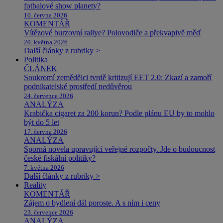
fotbalové show planety?
10. června 2026
KOMENTÁŘ
Vítězové burzovní rallye? Polovodiče a překvapivě měď
20. května 2026
Další články z rubriky >
Politika
ČLÁNEK
Soukromí zemědělci tvrdě kritizují EET 2.0: Zkazí a zamoří
podnikatelské prostředí nedůvěrou
24. července 2026
ANALÝZA
Krabička cigaret za 200 korun? Podle plánu EU by to mohlo
být do 5 let
17. června 2026
ANALÝZA
Sporná novela upravující veřejné rozpočty. Jde o budoucnost
české fiskální politiky?
7. května 2026
Další články z rubriky >
Reality
KOMENTÁŘ
Zájem o bydlení dál poroste. A s ním i ceny
23. července 2026
ANALÝZA