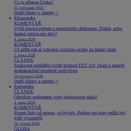
Co to přinese Česku?
25. listopadu 2025
Další články z rubriky >
Ekonomika
KOMENTÁŘ
Vyšší časová prémie u amerického dluhopisu. Dobrá, nebo
špatná zpráva pro trhy?
4. srpna 2026
KOMENTÁŘ
Už příští rok se schodek rozpočtu ocitne na šikmé ploše
3. srpna 2026
ČLÁNEK
Soukromí zemědělci tvrdě kritizují EET 2.0: Zkazí a zamoří
podnikatelské prostředí nedůvěrou
24. července 2026
Další články z rubriky >
Energetika
ČLÁNEK
Ohrožuje nedostatek vody budoucnost jádra?
4. srpna 2026
KOMENTÁŘ
Ropné šoky už nejsou, co bývaly. Pokles cen ropy může být
ještě výraznější
16. června 2026
GLOSA