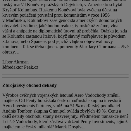
ruský maršál Koněv v pražských Dejvicích, v Americe to schytal
Kryštof Kolumbus. Ruskému Koněvovi byla vyčtena účast na
krvavém potlačení povstání proti komunistům v roce 1956
v Maďarsku, Kolumbovi zase genocida amerických domorodých
obyvatel. Uvidíme, jaké budou reakce, ty ruské už známe, vlna
vášní a antipatie na diplomatické úrovni už proběhla. Otázka je, zda
se Kolumba zastanou Italové, když slavný mořeplavec je původem
z Janova, nebo Španělé, pod jejichž vlajkou objevoval nový
kontinent. Tak se třeba ujme zapomenutý žánr Járy Cimrmana – živé
obrazy…
Libor Akrman
šéfredaktor Peak.cz
Zbrojařský obchod dekády
Výrobce cvičných vojenských letounů Aero Vodochody změnil
majitele. Od Penty ho získala česko-maďarská skupina investorů
Aero Investments Partners, v níž má 51 % maďarský podnikatel
András Tombor, skupina Omnipol ovládá zbylých 49 %. Cenu a
další detaily obchodu strany nezveřejnily. Předmětem transakce není
Letiště Vodochody, které zůstává v držení Penty Investments, jejímž
majitelem je český miliardář Marek Dospiva.