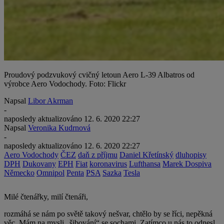
Proudový podzvukový cvičný letoun Aero L-39 Albatros od
výrobce Aero Vodochody. Foto: Flickr
Napsal
Libor Akrman
-
naposledy aktualizováno
12. 6. 2020 22:27
Napsal
Veronika Kudrnová
-
naposledy aktualizováno
12. 6. 2020 22:27
Aero Vodochody
ČEZ
daň z příjmu
Daniel Křetínský
dluhopisy
DPH
Dukovany
EPH
Fiat
koronavirus
Lufthansa
Marek Dospiva
Německo
Omnipol
Penta
PSA
Sazka
Tesla
Milé čtenářky, milí čtenáři,
rozmáhá se nám po světě takový nešvar, chtělo by se říci, nepěkná
věc. Mám na mysli „šibování“ se sochami. Zatímco u nás to odnesl