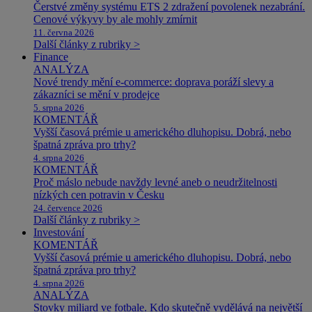
Čerstvé změny systému ETS 2 zdražení povolenek nezabrání.
Cenové výkyvy by ale mohly zmírnit
11. června 2026
Další články z rubriky >
Finance
ANALÝZA
Nové trendy mění e-commerce: doprava poráží slevy a
zákazníci se mění v prodejce
5. srpna 2026
KOMENTÁŘ
Vyšší časová prémie u amerického dluhopisu. Dobrá, nebo
špatná zpráva pro trhy?
4. srpna 2026
KOMENTÁŘ
Proč máslo nebude navždy levné aneb o neudržitelnosti
nízkých cen potravin v Česku
24. července 2026
Další články z rubriky >
Investování
KOMENTÁŘ
Vyšší časová prémie u amerického dluhopisu. Dobrá, nebo
špatná zpráva pro trhy?
4. srpna 2026
ANALÝZA
Stovky miliard ve fotbale. Kdo skutečně vydělává na největší