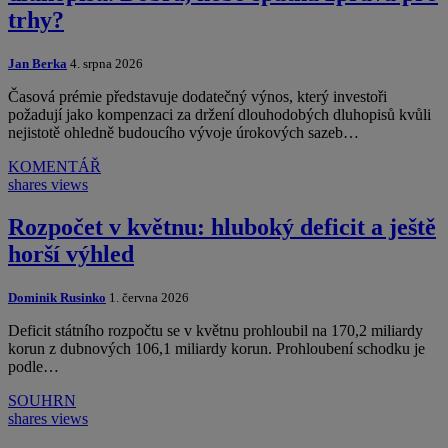
trhy?
Jan Berka
4. srpna 2026
Časová prémie představuje dodatečný výnos, který investoři
požadují jako kompenzaci za držení dlouhodobých dluhopisů kvůli
nejistotě ohledně budoucího vývoje úrokových sazeb…
KOMENTÁŘ
shares
views
Rozpočet v květnu: hluboký deficit a ještě
horší výhled
Dominik Rusinko
1. června 2026
Deficit státního rozpočtu se v květnu prohloubil na 170,2 miliardy
korun z dubnových 106,1 miliardy korun. Prohloubení schodku je
podle…
SOUHRN
shares
views