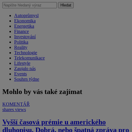
Hledat
Autoprůmysl
Ekonomika
Energetika
Finance
Investování
Politika
Reality
Technologie
Telekomunikace
Lifestyle
Zaujalo nás
Events
Souhrn týdne
Mohlo by vás také zajímat
KOMENTÁŘ
shares
views
Vyšší časová prémie u amerického
dluhopisu. Dobrá, nebo špatná zpráva pro