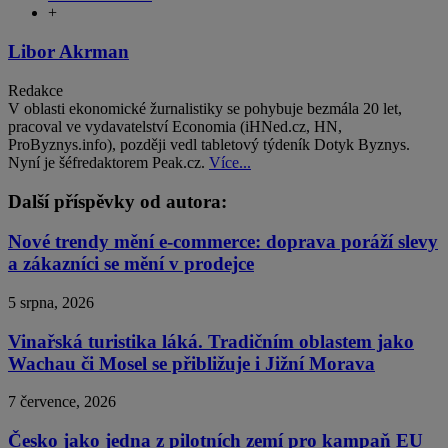
+
Libor Akrman
Redakce
V oblasti ekonomické žurnalistiky se pohybuje bezmála 20 let,
pracoval ve vydavatelství Economia (iHNed.cz, HN,
ProByznys.info), později vedl tabletový týdeník Dotyk Byznys.
Nyní je šéfredaktorem Peak.cz.
Více...
Další příspěvky od autora:
Nové trendy mění e-commerce: doprava poráží slevy
a zákazníci se mění v prodejce
5 srpna, 2026
Vinařská turistika láká. Tradičním oblastem jako
Wachau či Mosel se přibližuje i Jižní Morava
7 července, 2026
Česko jako jedna z pilotních zemí pro kampaň EU