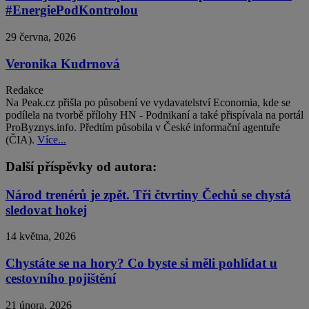
#EnergiePodKontrolou
29 června, 2026
Veronika Kudrnová
Redakce
Na Peak.cz přišla po působení ve vydavatelství Economia, kde se
podílela na tvorbě přílohy HN - Podnikaní a také přispívala na portál
ProByznys.info. Předtím působila v České informační agentuře
(ČIA).
Více...
Další příspěvky od autora:
Národ trenérů je zpět. Tři čtvrtiny Čechů se chystá
sledovat hokej
14 května, 2026
Chystáte se na hory? Co byste si měli pohlídat u
cestovního pojištění
21 února, 2026