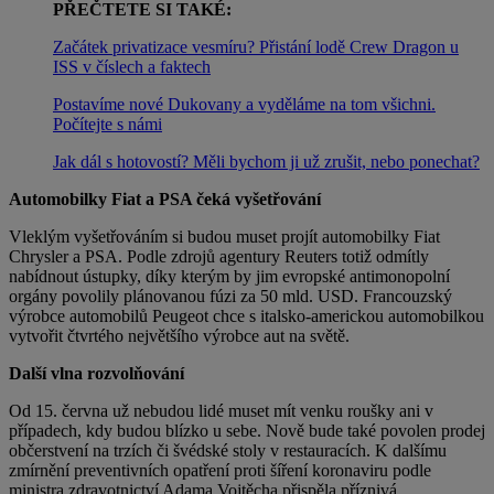
PŘEČTETE SI TAKÉ:
Začátek privatizace vesmíru? Přistání lodě Crew Dragon u
ISS v číslech a faktech
Postavíme nové Dukovany a vyděláme na tom všichni.
Počítejte s námi
Jak dál s hotovostí? Měli bychom ji už zrušit, nebo ponechat?
Automobilky Fiat a PSA čeká vyšetřování
Vleklým vyšetřováním si budou muset projít automobilky Fiat
Chrysler a PSA. Podle zdrojů agentury Reuters totiž odmítly
nabídnout ústupky, díky kterým by jim evropské antimonopolní
orgány povolily plánovanou fúzi za 50 mld. USD. Francouzský
výrobce automobilů Peugeot chce s italsko-americkou automobilkou
vytvořit čtvrtého největšího výrobce aut na světě.
Další vlna rozvolňování
Od 15. června už nebudou lidé muset mít venku roušky ani v
případech, kdy budou blízko u sebe. Nově bude také povolen prodej
občerstvení na trzích či švédské stoly v restauracích. K dalšímu
zmírnění preventivních opatření proti šíření koronaviru podle
ministra zdravotnictví Adama Vojtěcha přispěla příznivá