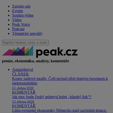
Zaujalo nás
Events
Souhrn týdne
Video
Peak Voice
Podcast
Tématické speciály
peníze, ekonomika, analýzy, komentáře
Autoprůmysl
ČLÁNEK
Konec naftové modly. Češi prchají před drahým benzinem k
elektromobilům
22. dubna 2026
KOMENTÁŘ
Jak moc bude český průmysl bolet „íránský šok“?
13. března 2026
KOMENTÁŘ
Lídra evropské ekonomiky Německo mají zachránit dotace.