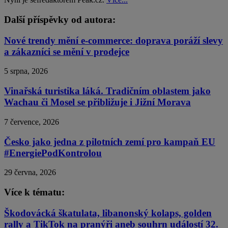
Další příspěvky od autora:
Nové trendy mění e-commerce: doprava poráží slevy
a zákazníci se mění v prodejce
5 srpna, 2026
Vinařská turistika láká. Tradičním oblastem jako
Wachau či Mosel se přibližuje i Jižní Morava
7 července, 2026
Česko jako jedna z pilotních zemí pro kampaň EU
#EnergiePodKontrolou
29 června, 2026
Více k tématu:
Škodovácká škatulata, libanonský kolaps, golden
rally a TikTok na pranýři aneb souhrn událostí 32.