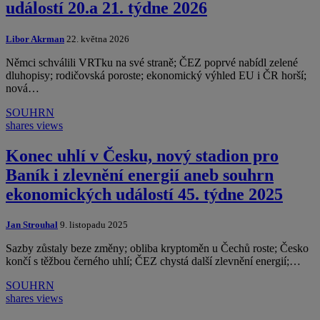
událostí 20.a 21. týdne 2026
Libor Akrman
22. května 2026
Němci schválili VRTku na své straně; ČEZ poprvé nabídl zelené
dluhopisy; rodičovská poroste; ekonomický výhled EU i ČR horší;
nová…
SOUHRN
shares
views
Konec uhlí v Česku, nový stadion pro
Baník i zlevnění energií aneb souhrn
ekonomických událostí 45. týdne 2025
Jan Strouhal
9. listopadu 2025
Sazby zůstaly beze změny; obliba kryptoměn u Čechů roste; Česko
končí s těžbou černého uhlí; ČEZ chystá další zlevnění energií;…
SOUHRN
shares
views