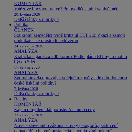
KOMENTÁŘ
Vítězové burzovní rallye? Polovodiče a překvapivě měď
20. května 2026
Další články z rubriky >
Politika
ČLÁNEK
Soukromí zemědělci tvrdě kritizují EET 2.0: Zkazí a zamoří
podnikatelské prostředí nedůvěrou
24. července 2026
ANALÝZA
Krabička cigaret za 200 korun? Podle plánu EU by to mohlo
být do 5 let
17. června 2026
ANALÝZA
Sporná novela upravující veřejné rozpočty. Jde o budoucnost
české fiskální politiky?
7. května 2026
Další články z rubriky >
Reality
KOMENTÁŘ
Zájem o bydlení dál poroste. A s ním i ceny
23. července 2026
ANALÝZA
Novela stavebního zákona: stovky paragrafů, přiškrcení
památkářů a hlavně poslanecké „pytlíkování bokem“