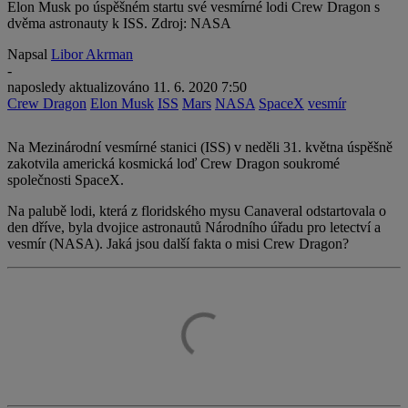
Elon Musk po úspěšném startu své vesmírné lodi Crew Dragon s
dvěma astronauty k ISS. Zdroj: NASA
Napsal
Libor Akrman
-
naposledy aktualizováno
11. 6. 2020 7:50
Crew Dragon
Elon Musk
ISS
Mars
NASA
SpaceX
vesmír
Na Mezinárodní vesmírné stanici (ISS) v neděli 31. května úspěšně
zakotvila americká kosmická loď Crew Dragon soukromé
společnosti SpaceX.
Na palubě lodi, která z floridského mysu Canaveral odstartovala o
den dříve, byla dvojice astronautů Národního úřadu pro letectví a
vesmír (NASA). Jaká jsou další fakta o misi Crew Dragon?