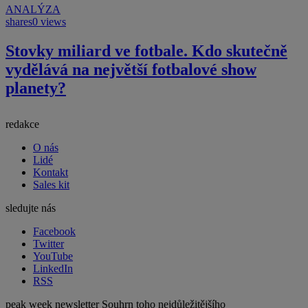
ANALÝZA
shares
0 views
Stovky miliard ve fotbale. Kdo skutečně
vydělává na největší fotbalové show
planety?
redakce
O nás
Lidé
Kontakt
Sales kit
sledujte nás
Facebook
Twitter
YouTube
LinkedIn
RSS
peak week newsletter
Souhrn toho nejdůležitějšího