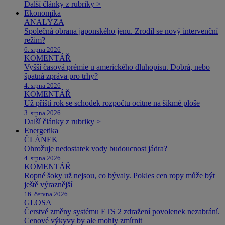
Další články z rubriky >
Ekonomika
ANALÝZA
Společná obrana japonského jenu. Zrodil se nový intervenční
režim?
6. srpna 2026
KOMENTÁŘ
Vyšší časová prémie u amerického dluhopisu. Dobrá, nebo
špatná zpráva pro trhy?
4. srpna 2026
KOMENTÁŘ
Už příští rok se schodek rozpočtu ocitne na šikmé ploše
3. srpna 2026
Další články z rubriky >
Energetika
ČLÁNEK
Ohrožuje nedostatek vody budoucnost jádra?
4. srpna 2026
KOMENTÁŘ
Ropné šoky už nejsou, co bývaly. Pokles cen ropy může být
ještě výraznější
16. června 2026
GLOSA
Čerstvé změny systému ETS 2 zdražení povolenek nezabrání.
Cenové výkyvy by ale mohly zmírnit