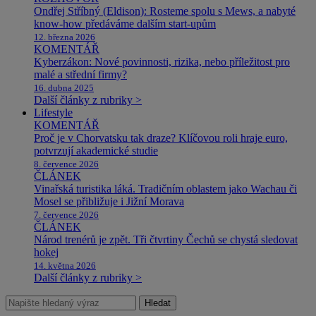
Ondřej Stříbný (Eldison): Rosteme spolu s Mews, a nabyté
know-how předáváme dalším start-upům
12. března 2026
KOMENTÁŘ
Kyberzákon: Nové povinnosti, rizika, nebo příležitost pro
malé a střední firmy?
16. dubna 2025
Další články z rubriky >
Lifestyle
KOMENTÁŘ
Proč je v Chorvatsku tak draze? Klíčovou roli hraje euro,
potvrzují akademické studie
8. července 2026
ČLÁNEK
Vinařská turistika láká. Tradičním oblastem jako Wachau či
Mosel se přibližuje i Jižní Morava
7. července 2026
ČLÁNEK
Národ trenérů je zpět. Tři čtvrtiny Čechů se chystá sledovat
hokej
14. května 2026
Další články z rubriky >
Hledat