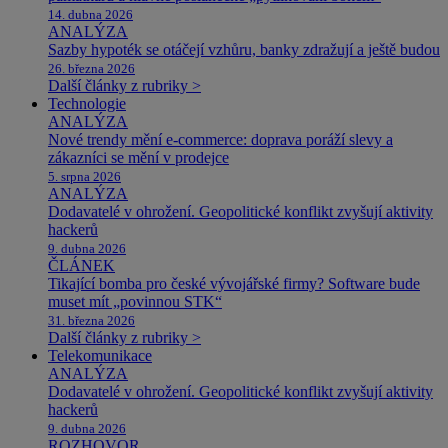
14. dubna 2026
ANALÝZA
Sazby hypoték se otáčejí vzhůru, banky zdražují a ještě budou
26. března 2026
Další články z rubriky >
Technologie
ANALÝZA
Nové trendy mění e-commerce: doprava poráží slevy a
zákazníci se mění v prodejce
5. srpna 2026
ANALÝZA
Dodavatelé v ohrožení. Geopolitické konflikt zvyšují aktivity
hackerů
9. dubna 2026
ČLÁNEK
Tikající bomba pro české vývojářské firmy? Software bude
muset mít „povinnou STK“
31. března 2026
Další články z rubriky >
Telekomunikace
ANALÝZA
Dodavatelé v ohrožení. Geopolitické konflikt zvyšují aktivity
hackerů
9. dubna 2026
ROZHOVOR