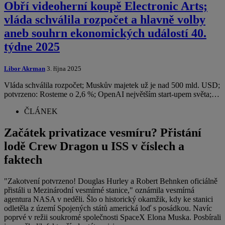
Obří videoherní koupě Electronic Arts;
vláda schválila rozpočet a hlavně volby
aneb souhrn ekonomických událostí 40.
týdne 2025
Libor Akrman
3. října 2025
Vláda schválila rozpočet; Muskův majetek už je nad 500 mld. USD;
potvrzeno: Rosteme o 2,6 %; OpenAI největším start-upem světa;…
ČLÁNEK
Začátek privatizace vesmíru? Přistání
lodě Crew Dragon u ISS v číslech a
faktech
"Zakotvení potvrzeno! Douglas Hurley a Robert Behnken oficiálně
přistáli u Mezinárodní vesmírné stanice," oznámila vesmírná
agentura NASA v neděli. Šlo o historický okamžik, kdy ke stanici
odletěla z území Spojených států americká loď s posádkou. Navíc
poprvé v režii soukromé společnosti SpaceX Elona Muska. Posbírali