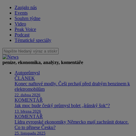
Zaujalo nás
Events
Souhrn týdne
Video
Peak Voice
Podcast
Tématické speciály
peníze, ekonomika, analýzy, komentáře
Autoprůmysl
ČLÁNEK
Konec naftové modly. Češi prchají před drahým benzinem k
elektromobilům
22. dubna 2026
KOMENTÁŘ
Jak moc bude český průmysl bolet „íránský šok“?
13. března 2026
KOMENTÁŘ
Lídra evropské ekonomiky Německo mají zachránit dotace.
Co to přinese Česku?
25. listopadu 2025