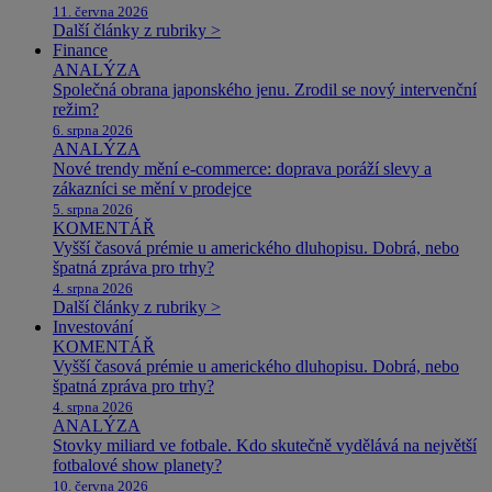
11. června 2026
Další články z rubriky >
Finance
ANALÝZA
Společná obrana japonského jenu. Zrodil se nový intervenční
režim?
6. srpna 2026
ANALÝZA
Nové trendy mění e-commerce: doprava poráží slevy a
zákazníci se mění v prodejce
5. srpna 2026
KOMENTÁŘ
Vyšší časová prémie u amerického dluhopisu. Dobrá, nebo
špatná zpráva pro trhy?
4. srpna 2026
Další články z rubriky >
Investování
KOMENTÁŘ
Vyšší časová prémie u amerického dluhopisu. Dobrá, nebo
špatná zpráva pro trhy?
4. srpna 2026
ANALÝZA
Stovky miliard ve fotbale. Kdo skutečně vydělává na největší
fotbalové show planety?
10. června 2026