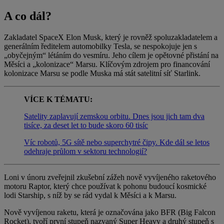
A co dál?
Zakladatel SpaceX Elon Musk, který je rovněž spoluzakladatelem a
generálním ředitelem automobilky Tesla, se nespokojuje jen s
„obyčejným“ létáním do vesmíru. Jeho cílem je opětovné přistání na
Měsíci a „kolonizace“ Marsu. Klíčovým zdrojem pro financování
kolonizace Marsu se podle Muska má stát satelitní síť Starlink.
VÍCE K TÉMATU:
Satelity zaplavují zemskou orbitu. Dnes jsou jich tam dva
tisíce, za deset let to bude skoro 60 tisíc
Víc robotů, 5G sítě nebo superchytré čipy. Kde dál se letos
odehraje průlom v sektoru technologií?
Loni v únoru zveřejnil zkušební zážeh nově vyvíjeného raketového
motoru Raptor, který chce používat k pohonu budoucí kosmické
lodi Starship, s níž by se rád vydal k Měsíci a k Marsu.
Nově vyvíjenou raketu, která je označována jako BFR (Big Falcon
Rocket), tvoří první stupeň nazvaný Super Heavy a druhý stupeň s