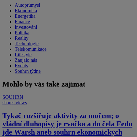
Autoprůmysl
Ekonomika
Energetika
Finance
Investování
Politika
Reality
Technologie
Telekomunikace
Lifestyle
Zaujalo nás
Events
Souhrn týdne
Mohlo by vás také zajímat
SOUHRN
shares
views
Tykač rozšiřuje aktivity za mořem; o
vládní dluhopisy je rvačka a do čela Fedu
jde Warsh aneb souhrn ekonomických