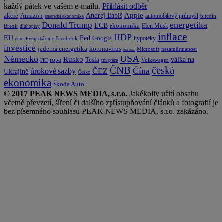
každý pátek ve vašem e-mailu.
Přihlásit odběr
Apple
Amazon
Andrej Babiš
akcie
automobilový průmysl
bitcoin
americká ekonomika
energetika
Donald Trump
ECB
ekonomika
Elon Musk
Brexit
dluhopisy
inflace
HDP
EU
Fed
Google
hypotéky
Facebook
euro
Evropská unie
investice
koronavirus
jaderná energetika
nezaměstnanost
Microsoft
koruna
USA
Německo
Rusko
Tesla
válka na
ropa
trh práce
Volkswagen
PPF
česká
ČNB
Čína
ČEZ
úrokové sazby
Ukrajině
Česko
ekonomika
Škoda Auto
© 2017 PEAK NEWS MEDIA, s.r.o.
Jakékoliv užití obsahu
včetně převzetí, šíření či dalšího zpřístupňování článků a fotografií je
bez písemného souhlasu PEAK NEWS MEDIA, s.r.o. zakázáno.