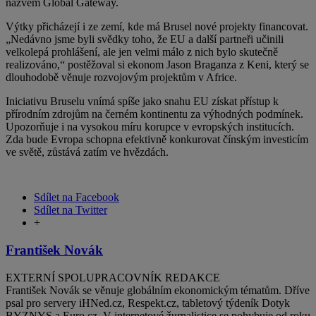
názvem Global Gateway.
Výtky přicházejí i ze zemí, kde má Brusel nové projekty financovat.
„Nedávno jsme byli svědky toho, že EU a další partneři učinili
velkolepá prohlášení, ale jen velmi málo z nich bylo skutečně
realizováno,“ postěžoval si ekonom Jason Braganza z Keni, který se
dlouhodobě věnuje rozvojovým projektům v Africe.
Iniciativu Bruselu vnímá spíše jako snahu EU získat přístup k
přírodním zdrojům na černém kontinentu za výhodných podmínek.
Upozorňuje i na vysokou míru korupce v evropských institucích.
Zda bude Evropa schopna efektivně konkurovat čínským investicím
ve světě, zůstává zatím ve hvězdách.
Sdílet na Facebook
Sdílet na Twitter
+
František Novák
EXTERNÍ SPOLUPRACOVNÍK REDAKCE
František Novák se věnuje globálním ekonomickým tématům. Dříve
psal pro servery iHNed.cz, Respekt.cz, tabletový týdeník Dotyk
BYZNYS a Euro.cz. V internetové žurnalistice se pohybuje od roku