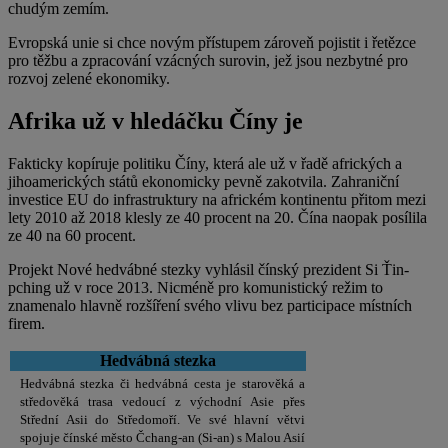
chudým zemím.
Evropská unie si chce novým přístupem zároveň pojistit i řetězce
pro těžbu a zpracování vzácných surovin, jež jsou nezbytné pro
rozvoj zelené ekonomiky.
Afrika už v hledáčku Číny je
Fakticky kopíruje politiku Číny, která ale už v řadě afrických a
jihoamerických států ekonomicky pevně zakotvila. Zahraniční
investice EU do infrastruktury na africkém kontinentu přitom mezi
lety 2010 až 2018 klesly ze 40 procent na 20. Čína naopak posílila
ze 40 na 60 procent.
Projekt Nové hedvábné stezky vyhlásil čínský prezident Si Ťin-
pching už v roce 2013. Nicméně pro komunistický režim to
znamenalo hlavně rozšíření svého vlivu bez participace místních
firem.
Hedvábná stezka
Hedvábná stezka či hedvábná cesta je starověká a
středověká trasa vedoucí z východní Asie přes
Střední Asii do Středomoří. Ve své hlavní větvi
spojuje čínské město Čchang-an (Si-an) s Malou Asií