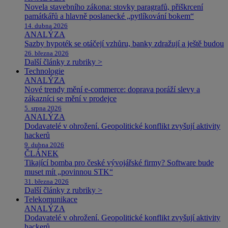
Novela stavebního zákona: stovky paragrafů, přiškrcení
památkářů a hlavně poslanecké „pytlíkování bokem“
14. dubna 2026
ANALÝZA
Sazby hypoték se otáčejí vzhůru, banky zdražují a ještě budou
26. března 2026
Další články z rubriky >
Technologie
ANALÝZA
Nové trendy mění e-commerce: doprava poráží slevy a
zákazníci se mění v prodejce
5. srpna 2026
ANALÝZA
Dodavatelé v ohrožení. Geopolitické konflikt zvyšují aktivity
hackerů
9. dubna 2026
ČLÁNEK
Tikající bomba pro české vývojářské firmy? Software bude
muset mít „povinnou STK“
31. března 2026
Další články z rubriky >
Telekomunikace
ANALÝZA
Dodavatelé v ohrožení. Geopolitické konflikt zvyšují aktivity
hackerů