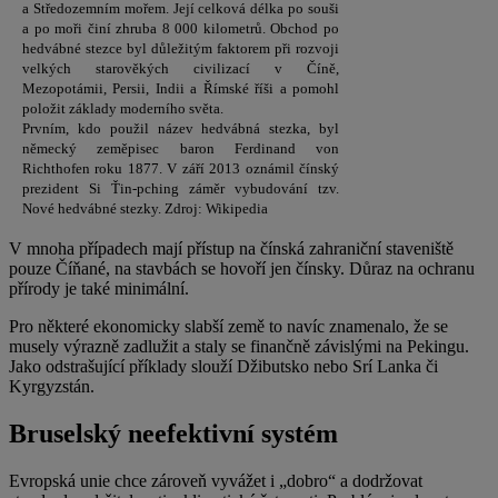
a Středozemním mořem. Její celková délka po souši
a po moři činí zhruba 8 000 kilometrů. Obchod po
hedvábné stezce byl důležitým faktorem při rozvoji
velkých starověkých civilizací v Číně,
Mezopotámii, Persii, Indii a Římské říši a pomohl
položit základy moderního světa.
Prvním, kdo použil název hedvábná stezka, byl
německý zeměpisec baron Ferdinand von
Richthofen roku 1877. V září 2013 oznámil čínský
prezident Si Ťin-pching záměr vybudování tzv.
Nové hedvábné stezky. Zdroj: Wikipedia
V mnoha případech mají přístup na čínská zahraniční staveniště
pouze Číňané, na stavbách se hovoří jen čínsky. Důraz na ochranu
přírody je také minimální.
Pro některé ekonomicky slabší země to navíc znamenalo, že se
musely výrazně zadlužit a staly se finančně závislými na Pekingu.
Jako odstrašující příklady slouží Džibutsko nebo Srí Lanka či
Kyrgyzstán.
Bruselský neefektivní systém
Evropská unie chce zároveň vyvážet i „dobro“ a dodržovat