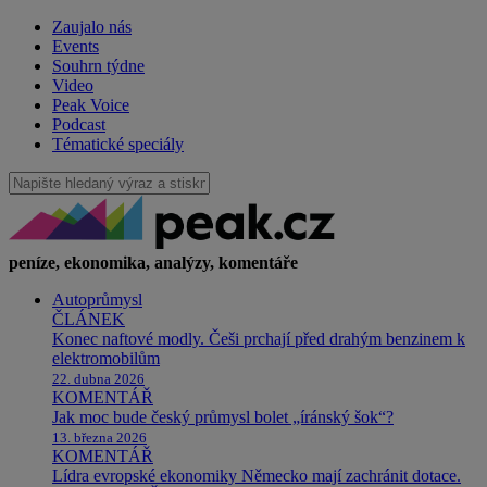
Zaujalo nás
Events
Souhrn týdne
Video
Peak Voice
Podcast
Tématické speciály
peníze, ekonomika, analýzy, komentáře
Autoprůmysl
ČLÁNEK
Konec naftové modly. Češi prchají před drahým benzinem k
elektromobilům
22. dubna 2026
KOMENTÁŘ
Jak moc bude český průmysl bolet „íránský šok“?
13. března 2026
KOMENTÁŘ
Lídra evropské ekonomiky Německo mají zachránit dotace.