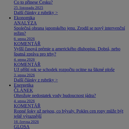
Co to přinese Česku?
25. listopadu 2025
Další články z rubriky >
Ekonomika
ANALÝZA
Společná obrana japonského jenu. Zrodil se nový intervenční
režim?
6. srpna 2026
KOMENTÁŘ
Vyšší časová prémie u amerického dluhopisu. Dobrá, nebo
špatná zpráva pro trhy?
4. srpna 2026
KOMENTÁŘ
Už příští rok se schodek rozpočtu ocitne na šikmé ploše
3. srpna 2026
Další články z rubriky >
Energetika
ČLÁNEK
Ohrožuje nedostatek vody budoucnost jádra?
4. srpna 2026
KOMENTÁŘ
Ropné šoky už nejsou, co bývaly. Pokles cen ropy může být
ještě výraznější
16. června 2026
GLOSA