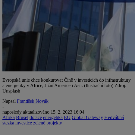
Evropská unie chce konkurovat Číně v investicích do infrastruktury
a energetiky v Africe, Jižní Americe i Asii. (Ilustrační foto) Zdroj:
Unsplash
Napsal
František Novák
-
naposledy aktualizováno
15. 2. 2023 16:04
Afrika
Brusel
dotace
energetika
EU
Global Gateway
Hedvábná
stezka
investice
zelené projekty