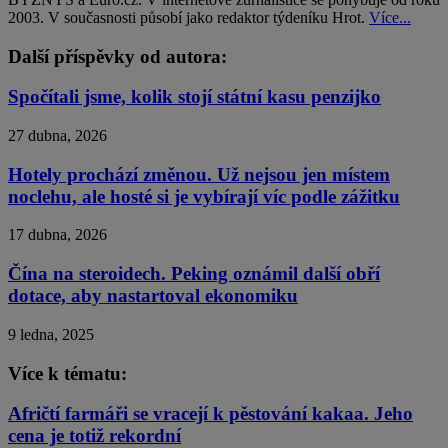
2003. V současnosti působí jako redaktor týdeníku Hrot.
Více...
Další příspěvky od autora:
Spočítali jsme, kolik stojí státní kasu penzijko
27 dubna, 2026
Hotely prochází změnou. Už nejsou jen místem
noclehu, ale hosté si je vybírají víc podle zážitku
17 dubna, 2026
Čína na steroidech. Peking oznámil další obří
dotace, aby nastartoval ekonomiku
9 ledna, 2025
Více k tématu:
Afričtí farmáři se vracejí k pěstování kakaa. Jeho
cena je totiž rekordní