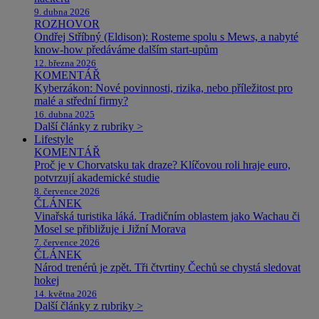
9. dubna 2026
ROZHOVOR
Ondřej Stříbný (Eldison): Rosteme spolu s Mews, a nabyté
know-how předáváme dalším start-upům
12. března 2026
KOMENTÁŘ
Kyberzákon: Nové povinnosti, rizika, nebo příležitost pro
malé a střední firmy?
16. dubna 2025
Další články z rubriky >
Lifestyle
KOMENTÁŘ
Proč je v Chorvatsku tak draze? Klíčovou roli hraje euro,
potvrzují akademické studie
8. července 2026
ČLÁNEK
Vinařská turistika láká. Tradičním oblastem jako Wachau či
Mosel se přibližuje i Jižní Morava
7. července 2026
ČLÁNEK
Národ trenérů je zpět. Tři čtvrtiny Čechů se chystá sledovat
hokej
14. května 2026
Další články z rubriky >