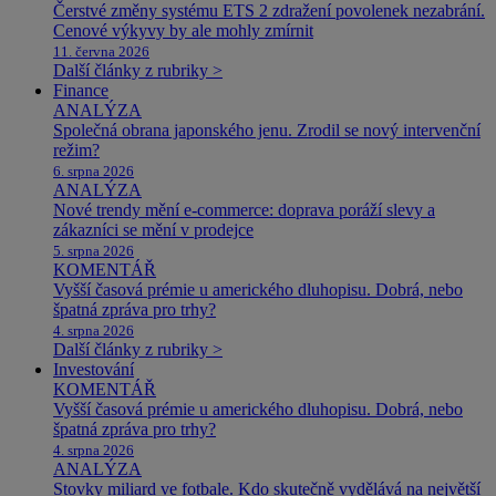
Čerstvé změny systému ETS 2 zdražení povolenek nezabrání.
Cenové výkyvy by ale mohly zmírnit
11. června 2026
Další články z rubriky >
Finance
ANALÝZA
Společná obrana japonského jenu. Zrodil se nový intervenční
režim?
6. srpna 2026
ANALÝZA
Nové trendy mění e-commerce: doprava poráží slevy a
zákazníci se mění v prodejce
5. srpna 2026
KOMENTÁŘ
Vyšší časová prémie u amerického dluhopisu. Dobrá, nebo
špatná zpráva pro trhy?
4. srpna 2026
Další články z rubriky >
Investování
KOMENTÁŘ
Vyšší časová prémie u amerického dluhopisu. Dobrá, nebo
špatná zpráva pro trhy?
4. srpna 2026
ANALÝZA
Stovky miliard ve fotbale. Kdo skutečně vydělává na největší