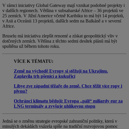
V rámci iniciativy Global Gateway mají vznikat podobné projekty i
v dalších regionech. Většina v subsaharské Africe – 36 projektů ve
25 zemích. V Jižní Americe včetně Karibiku to má být 14 projektů,
v Asii a Oceánii 13 projektů, dalších sedm na Balkáně a v severní
Africe.
Bruselu má iniciativa zlepšit renomé a získat geopolitický vliv v
dotčených zemích. Většina z těchto sedmi desítek plánů má být
spuštěna už během tohoto roku.
VÍCE K TÉMATU:
Země na východě Evropy si stěžují na Ukrajinu.
Zaplavila trh pšenicí a kukuřicí
Libye zve západní těžaře do země. Chce těžit více ropy i
plynu?
Ochránci klimatu bědují: Evropa „pálí“ miliardy eur za
LNG terminály a zvyšuje uhlíkovou stopu
Jedná se o změnu strategie evropské zahraniční politiky, která v
minulých dekádách vsázela spíše na tradiční rozvojovou pomoc