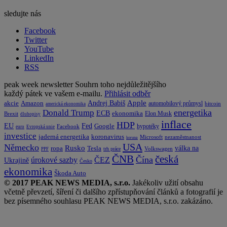
sledujte nás
Facebook
Twitter
YouTube
LinkedIn
RSS
peak week newsletter
Souhrn toho nejdůležitějšího
každý pátek ve vašem e-mailu.
Přihlásit odběr
Apple
Amazon
Andrej Babiš
akcie
automobilový průmysl
bitcoin
americká ekonomika
energetika
Donald Trump
ECB
ekonomika
Elon Musk
Brexit
dluhopisy
inflace
HDP
EU
Fed
Google
hypotéky
Facebook
euro
Evropská unie
investice
koronavirus
jaderná energetika
nezaměstnanost
Microsoft
koruna
USA
Německo
Rusko
Tesla
válka na
ropa
trh práce
Volkswagen
PPF
česká
ČNB
Čína
ČEZ
úrokové sazby
Ukrajině
Česko
ekonomika
Škoda Auto
© 2017 PEAK NEWS MEDIA, s.r.o.
Jakékoliv užití obsahu
včetně převzetí, šíření či dalšího zpřístupňování článků a fotografií je
bez písemného souhlasu PEAK NEWS MEDIA, s.r.o. zakázáno.