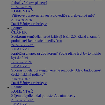
fotbalové show planety?
10. června 2026
KOMENTÁŘ
Vítězové burzovní rallye? Polovodiče a překvapivě měď
20. května 2026
Další články z rubriky >
Politika
ČLÁNEK
Soukromí zemědělci tvrdě kritizují EET 2.0: Zkazí a zamoří
podnikatelské prostředí nedůvěrou
24. července 2026
ANALÝZA
Krabička cigaret za 200 korun? Podle plánu EU by to mohlo
být do 5 let
17. června 2026
ANALÝZA
Sporná novela upravující veřejné rozpočty. Jde o budoucnost
české fiskální politiky?
7. května 2026
Další články z rubriky >
Reality
KOMENTÁŘ
Zájem o bydlení dál poroste. A s ním i ceny
23. července 2026
ANALÝZA