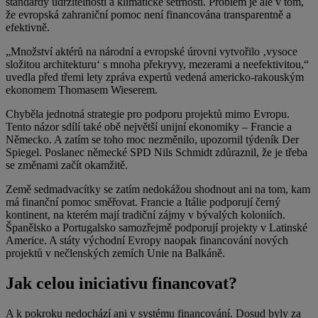
standardy udržitelnosti a klimatické šetrnosti. Problém je ale v tom,
že evropská zahraniční pomoc není financována transparentně a
efektivně.
„Množství aktérů na národní a evropské úrovni vytvořilo ‚vysoce
složitou architekturu‘ s mnoha překryvy, mezerami a neefektivitou,“
uvedla před třemi lety zpráva expertů vedená americko-rakouským
ekonomem Thomasem Wieserem.
Chyběla jednotná strategie pro podporu projektů mimo Evropu.
Tento názor sdílí také obě největší unijní ekonomiky – Francie a
Německo. A zatím se toho moc nezměnilo, upozornil týdeník Der
Spiegel. Poslanec německé SPD Nils Schmidt zdůraznil, že je třeba
se změnami začít okamžitě.
Země sedmadvacítky se zatím nedokážou shodnout ani na tom, kam
má finanční pomoc směřovat. Francie a Itálie podporují černý
kontinent, na kterém mají tradiční zájmy v bývalých koloniích.
Španělsko a Portugalsko samozřejmě podporují projekty v Latinské
Americe. A státy východní Evropy naopak financování nových
projektů v nečlenských zemích Unie na Balkáně.
Jak celou iniciativu financovat?
A k pokroku nedochází ani v systému financování. Dosud byly za