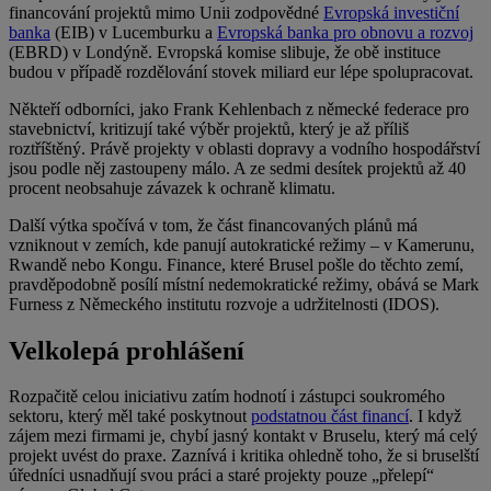
financování projektů mimo Unii zodpovědné
Evropská investiční
banka
(EIB) v Lucemburku a
Evropská banka pro obnovu a rozvoj
(EBRD) v Londýně. Evropská komise slibuje, že obě instituce
budou v případě rozdělování stovek miliard eur lépe spolupracovat.
Někteří odborníci, jako Frank Kehlenbach z německé federace pro
stavebnictví, kritizují také výběr projektů, který je až příliš
roztříštěný. Právě projekty v oblasti dopravy a vodního hospodářství
jsou podle něj zastoupeny málo. A ze sedmi desítek projektů až 40
procent neobsahuje závazek k ochraně klimatu.
Další výtka spočívá v tom, že část financovaných plánů má
vzniknout v zemích, kde panují autokratické režimy – v Kamerunu,
Rwandě nebo Kongu. Finance, které Brusel pošle do těchto zemí,
pravděpodobně posílí místní nedemokratické režimy, obává se Mark
Furness z Německého institutu rozvoje a udržitelnosti (IDOS).
Velkolepá prohlášení
Rozpačitě celou iniciativu zatím hodnotí i zástupci soukromého
sektoru, který měl také poskytnout
podstatnou část financí
. I když
zájem mezi firmami je, chybí jasný kontakt v Bruselu, který má celý
projekt uvést do praxe. Zaznívá i kritika ohledně toho, že si bruselští
úředníci usnadňují svou práci a staré projekty pouze „přelepí“