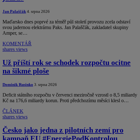
Jan Palaščák
4. srpna 2026
Maďarsko dnes poprvé za téměř půl století provozu zcela odstaví
svou jadernou elektrárnu Paks. Jan Palaščák, zakladatel skupiny
Amper, se…
KOMENTÁŘ
shares
views
Už příští rok se schodek rozpočtu ocitne
na šikmé ploše
Dominik Rusinko
3. srpna 2026
Deficit státního rozpočtu v červenci meziročně vzrostl o 8,5 miliardy
Kč na 176,6 miliardy korun. Proti předchozímu měsíci klesl o…
ČLÁNEK
shares
views
Česko jako jedna z pilotních zemí pro
kampaň EU #EnergiePodKontrolou