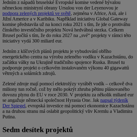
Jedním z nápadů bruselské Evropské komise vedené bývalou
německou ministryní obrany Ursulou von der Leyenovou je
podpora zelených projektů ve světě
, zejména v Africe, Asii, ale i
Jižní Americe a v Karibiku. Například iniciativu Global Gateway
komise představila už na konci roku 2021 s tím, že jde o protiváhu
čínského investičního projektu Nová hedvábná stezka. Celkem
Brusel počítá s tím, že do roku 2027 na „své“ projekty v rámci této
iniciativy vydá 300 miliard eur.
Jedním z klíčových plánů projektu je vybudování obřího
energetického centra na výrobu zeleného vodíku v Kazachstánu, do
začátku války na Ukrajině tradičního spojence Ruska. Brusel tu
podporuje projekt o celkovém instalovaném výkonu 40 gigawattů
větrných a solárních zdrojů.
Zelené zdroje mají pomocí elektrolýzy vyrábět vodík – celkově dva
miliony tun ročně, což by mělo pokrýt zhruba pětinu plánovaného
dovozu plynu do EU v roce 2030. V projektu za několik miliard eur
se angažuje německá společnost Hyrasia One. Jak
napsal týdeník
Der Spiegel
, evropská investice má pomoci ekonomice Kazachstánu
a na druhou stranu má oslabit geopolitický vliv Kremlu a Vladimira
Putina.
Sedm desítek projektů