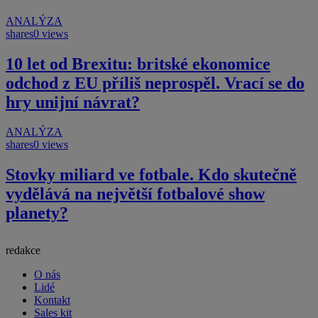
ANALÝZA
shares
0 views
10 let od Brexitu: britské ekonomice
odchod z EU příliš neprospěl. Vrací se do
hry unijní návrat?
ANALÝZA
shares
0 views
Stovky miliard ve fotbale. Kdo skutečně
vydělává na největší fotbalové show
planety?
redakce
O nás
Lidé
Kontakt
Sales kit