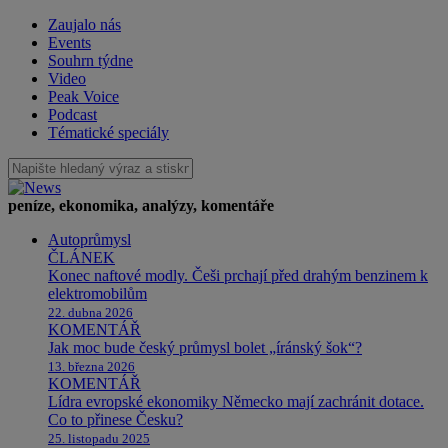
Zaujalo nás
Events
Souhrn týdne
Video
Peak Voice
Podcast
Tématické speciály
peníze, ekonomika, analýzy, komentáře
Autoprůmysl
ČLÁNEK
Konec naftové modly. Češi prchají před drahým benzinem k
elektromobilům
22. dubna 2026
KOMENTÁŘ
Jak moc bude český průmysl bolet „íránský šok“?
13. března 2026
KOMENTÁŘ
Lídra evropské ekonomiky Německo mají zachránit dotace.
Co to přinese Česku?
25. listopadu 2025