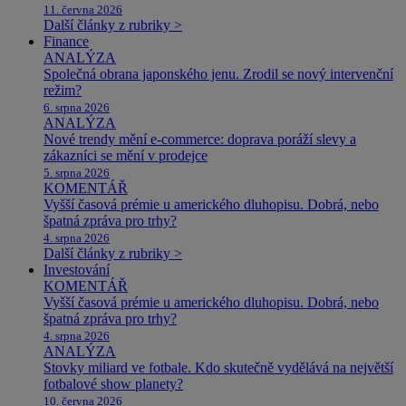
11. června 2026
Další články z rubriky >
Finance
ANALÝZA
Společná obrana japonského jenu. Zrodil se nový intervenční
režim?
6. srpna 2026
ANALÝZA
Nové trendy mění e-commerce: doprava poráží slevy a
zákazníci se mění v prodejce
5. srpna 2026
KOMENTÁŘ
Vyšší časová prémie u amerického dluhopisu. Dobrá, nebo
špatná zpráva pro trhy?
4. srpna 2026
Další články z rubriky >
Investování
KOMENTÁŘ
Vyšší časová prémie u amerického dluhopisu. Dobrá, nebo
špatná zpráva pro trhy?
4. srpna 2026
ANALÝZA
Stovky miliard ve fotbale. Kdo skutečně vydělává na největší
fotbalové show planety?
10. června 2026