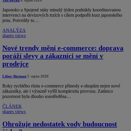
Jan Berka
6. srpna 2026
Japonsko a Spojené státy minulý týden podnikly koordinovanou
intervenci na devizových trzích s cílem podpořit kurz japonského
jenu. Potvrdily to…
ANALÝZA
shares
views
Nové trendy mění e-commerce: doprava
poráží slevy a zákazníci se mění v
prodejce
Libor Akrman
5. srpna 2026
Roky rychlého růstu e-commerce přinesly e-shopům nejen nové
zákazníky, ale i výrazně vyšší komplexitu provozu. Zatímco
pozornost byla dlouho soustředěna…
ČLÁNEK
shares
views
Ohrožuje nedostatek vody budoucnost