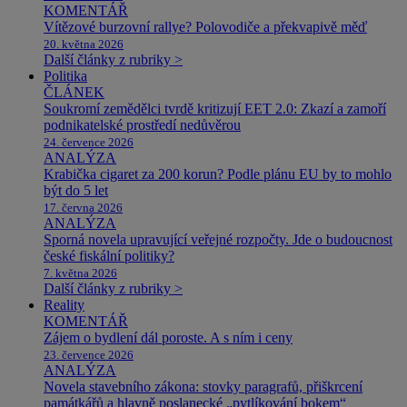
KOMENTÁŘ
Vítězové burzovní rallye? Polovodiče a překvapivě měď
20. května 2026
Další články z rubriky >
Politika
ČLÁNEK
Soukromí zemědělci tvrdě kritizují EET 2.0: Zkazí a zamoří
podnikatelské prostředí nedůvěrou
24. července 2026
ANALÝZA
Krabička cigaret za 200 korun? Podle plánu EU by to mohlo
být do 5 let
17. června 2026
ANALÝZA
Sporná novela upravující veřejné rozpočty. Jde o budoucnost
české fiskální politiky?
7. května 2026
Další články z rubriky >
Reality
KOMENTÁŘ
Zájem o bydlení dál poroste. A s ním i ceny
23. července 2026
ANALÝZA
Novela stavebního zákona: stovky paragrafů, přiškrcení
památkářů a hlavně poslanecké „pytlíkování bokem“