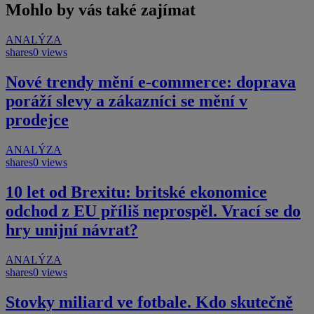
Mohlo by vás také zajímat
ANALÝZA
shares
0 views
Nové trendy mění e-commerce: doprava
poráží slevy a zákazníci se mění v
prodejce
ANALÝZA
shares
0 views
10 let od Brexitu: britské ekonomice
odchod z EU příliš neprospěl. Vrací se do
hry unijní návrat?
ANALÝZA
shares
0 views
Stovky miliard ve fotbale. Kdo skutečně