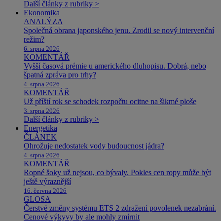
Další články z rubriky >
Ekonomika
ANALÝZA
Společná obrana japonského jenu. Zrodil se nový intervenční
režim?
6. srpna 2026
KOMENTÁŘ
Vyšší časová prémie u amerického dluhopisu. Dobrá, nebo
špatná zpráva pro trhy?
4. srpna 2026
KOMENTÁŘ
Už příští rok se schodek rozpočtu ocitne na šikmé ploše
3. srpna 2026
Další články z rubriky >
Energetika
ČLÁNEK
Ohrožuje nedostatek vody budoucnost jádra?
4. srpna 2026
KOMENTÁŘ
Ropné šoky už nejsou, co bývaly. Pokles cen ropy může být
ještě výraznější
16. června 2026
GLOSA
Čerstvé změny systému ETS 2 zdražení povolenek nezabrání.
Cenové výkyvy by ale mohly zmírnit