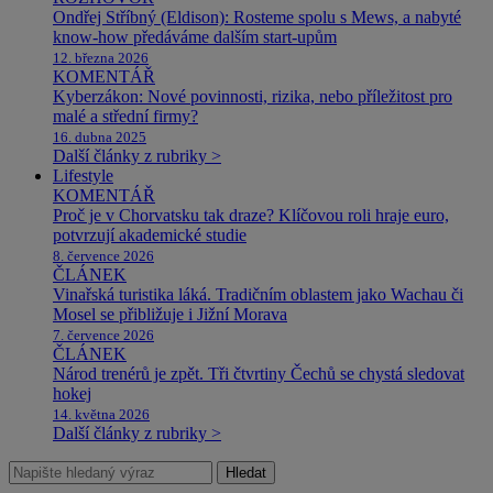
Ondřej Stříbný (Eldison): Rosteme spolu s Mews, a nabyté
know-how předáváme dalším start-upům
12. března 2026
KOMENTÁŘ
Kyberzákon: Nové povinnosti, rizika, nebo příležitost pro
malé a střední firmy?
16. dubna 2025
Další články z rubriky >
Lifestyle
KOMENTÁŘ
Proč je v Chorvatsku tak draze? Klíčovou roli hraje euro,
potvrzují akademické studie
8. července 2026
ČLÁNEK
Vinařská turistika láká. Tradičním oblastem jako Wachau či
Mosel se přibližuje i Jižní Morava
7. července 2026
ČLÁNEK
Národ trenérů je zpět. Tři čtvrtiny Čechů se chystá sledovat
hokej
14. května 2026
Další články z rubriky >
Hledat