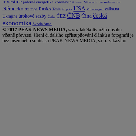
investice
koronavirus
jaderná energetika
nezaměstnanost
Microsoft
koruna
USA
Německo
Rusko
Tesla
válka na
ropa
trh práce
Volkswagen
PPF
česká
ČNB
Čína
ČEZ
úrokové sazby
Ukrajině
Česko
ekonomika
Škoda Auto
© 2017 PEAK NEWS MEDIA, s.r.o.
Jakékoliv užití obsahu
včetně převzetí, šíření či dalšího zpřístupňování článků a fotografií je
bez písemného souhlasu PEAK NEWS MEDIA, s.r.o. zakázáno.