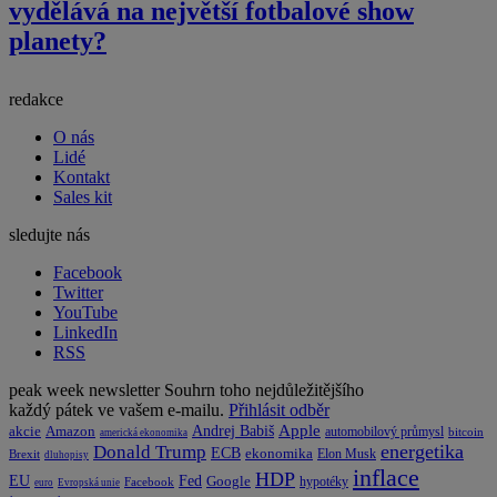
vydělává na největší fotbalové show
planety?
redakce
O nás
Lidé
Kontakt
Sales kit
sledujte nás
Facebook
Twitter
YouTube
LinkedIn
RSS
peak week newsletter
Souhrn toho nejdůležitějšího
každý pátek ve vašem e-mailu.
Přihlásit odběr
Apple
Amazon
Andrej Babiš
akcie
automobilový průmysl
bitcoin
americká ekonomika
energetika
Donald Trump
ECB
ekonomika
Elon Musk
Brexit
dluhopisy
inflace
HDP
EU
Fed
Google
hypotéky
Facebook
euro
Evropská unie