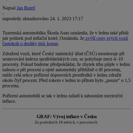
Napsal
Jan Bureš
-
naposledy aktualizováno
24. 1. 2023 17:17
Tuzemská automobilka Škoda Auto oznámila, že v lednu také přidá
pár polínek pod inflační kotel. Oznámila, že
zvýší ceny svých vozů
častokrát o desítky tisíc korun
.
Zdražení vozů, které Český statistický úřad (ČSÚ) monitoruje při
sestavování indexu spotřebitelských cen, se pohybuje mezi 4–10
procenty. Pokud budeme předpokládat, že zbytek trhu půjde v lednu
nahoru o pět procent a ojeté automobily přibližně o tři procenta,
může celá sekce pořízení dopravních prostředků v lednu zdražit
okolo čtyř procent. Před rokem v lednu to přitom bylo „pouze“ o 1,5
procenta.
Pořízení automobilů se tak v lednu zařadí k tahounům meziroční
inflace.
GRAF: Vývoj inflace v Česku
Za posledních 18 měsíců, v procentech.