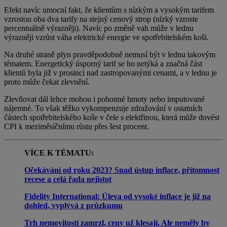
Efekt navíc umocní fakt, že klientům s nízkým a vysokým tarifem
vzrostou oba dva tarify na stejný cenový strop (nízký vzroste
percentuálně výrazněji). Navíc po změně vah může v lednu
výrazněji vzrůst váha elektrické energie ve spotřebitelském koši.
Na druhé straně plyn pravděpodobně nemusí být v lednu takovým
tématem. Energetický úsporný tarif se ho netýká a značná část
klientů byla již v prosinci nad zastropovanými cenami, a v lednu je
proto může čekat zlevnění.
Zlevňovat dál lehce mohou i pohonné hmoty nebo imputované
nájemné. To však těžko vykompenzuje zdražování v ostatních
částech spotřebitelského koše v čele s elektřinou, která může dovést
CPI k meziměsíčnímu růstu přes šest procent.
VÍCE K TÉMATU:
Očekávání od roku 2023? Snad ústup inflace, přítomnost
recese a celá řada nejistot
Fidelity International: Úleva od vysoké inflace je již na
dohled, vyplývá z průzkumu
Trh nemovitostí zamrzl, ceny už klesají. Ale neměly by