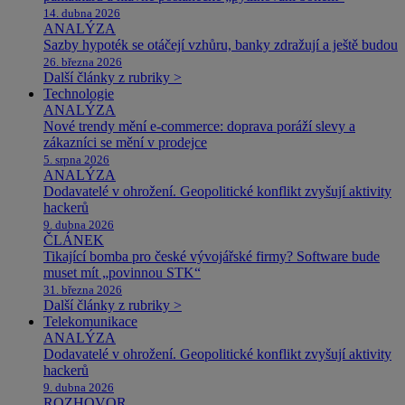
14. dubna 2026
ANALÝZA
Sazby hypoték se otáčejí vzhůru, banky zdražují a ještě budou
26. března 2026
Další články z rubriky >
Technologie
ANALÝZA
Nové trendy mění e-commerce: doprava poráží slevy a
zákazníci se mění v prodejce
5. srpna 2026
ANALÝZA
Dodavatelé v ohrožení. Geopolitické konflikt zvyšují aktivity
hackerů
9. dubna 2026
ČLÁNEK
Tikající bomba pro české vývojářské firmy? Software bude
muset mít „povinnou STK“
31. března 2026
Další články z rubriky >
Telekomunikace
ANALÝZA
Dodavatelé v ohrožení. Geopolitické konflikt zvyšují aktivity
hackerů
9. dubna 2026
ROZHOVOR