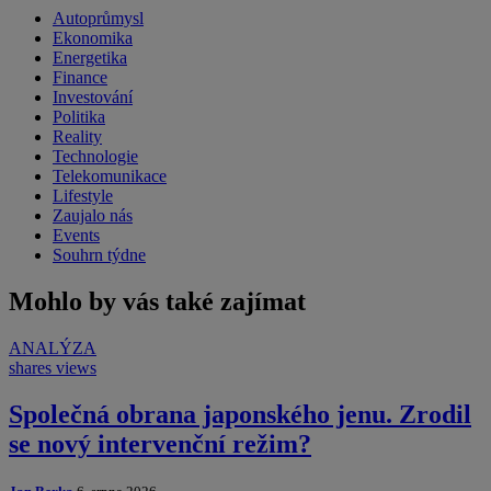
Autoprůmysl
Ekonomika
Energetika
Finance
Investování
Politika
Reality
Technologie
Telekomunikace
Lifestyle
Zaujalo nás
Events
Souhrn týdne
Mohlo by vás také zajímat
ANALÝZA
shares
views
Společná obrana japonského jenu. Zrodil
se nový intervenční režim?