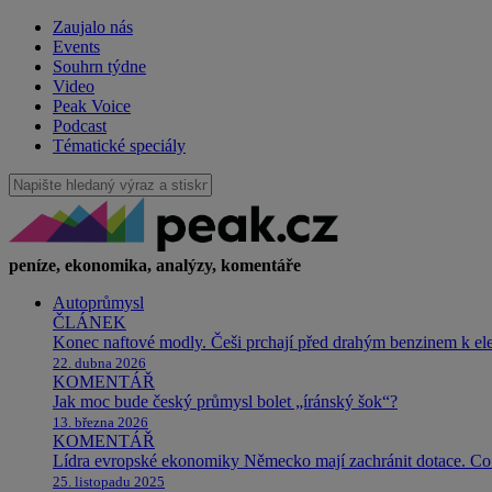
Zaujalo nás
Events
Souhrn týdne
Video
Peak Voice
Podcast
Tématické speciály
peníze, ekonomika, analýzy, komentáře
Autoprůmysl
ČLÁNEK
Konec naftové modly. Češi prchají před drahým benzinem k e
22. dubna 2026
KOMENTÁŘ
Jak moc bude český průmysl bolet „íránský šok“?
13. března 2026
KOMENTÁŘ
Lídra evropské ekonomiky Německo mají zachránit dotace. Co 
25. listopadu 2025