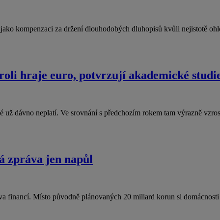
jí jako kompenzaci za držení dlouhodobých dluhopisů kvůli nejistotě 
roli hraje euro, potvrzují akademické studi
ené už dávno neplatí. Ve srovnání s předchozím rokem tam výrazně vzr
á zpráva jen napůl
va financí. Místo původně plánovaných 20 miliard korun si domácnos