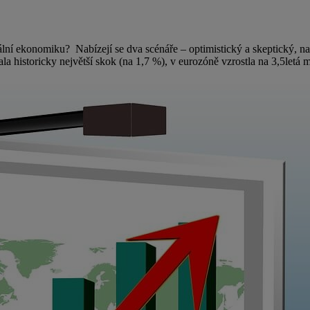
ální ekonomiku? Nabízejí se dva scénáře – optimistický a skeptický, n
 historicky největší skok (na 1,7 %), v eurozóně vzrostla na 3,5letá 