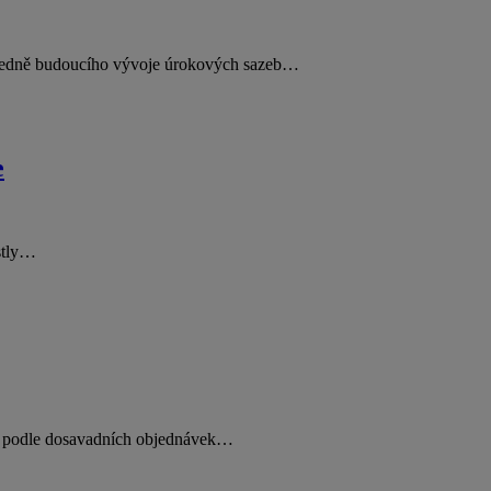
ohledně budoucího vývoje úrokových sazeb…
e
ostly…
ti podle dosavadních objednávek…