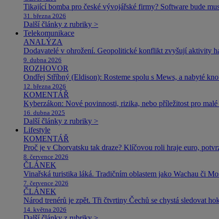
Tikající bomba pro české vývojářské firmy? Software bude m
31. března 2026
Další články z rubriky >
Telekomunikace
ANALÝZA
Dodavatelé v ohrožení. Geopolitické konflikt zvyšují aktivity 
9. dubna 2026
ROZHOVOR
Ondřej Stříbný (Eldison): Rosteme spolu s Mews, a nabyté k
12. března 2026
KOMENTÁŘ
Kyberzákon: Nové povinnosti, rizika, nebo příležitost pro malé 
16. dubna 2025
Další články z rubriky >
Lifestyle
KOMENTÁŘ
Proč je v Chorvatsku tak draze? Klíčovou roli hraje euro, potv
8. července 2026
ČLÁNEK
Vinařská turistika láká. Tradičním oblastem jako Wachau či Mose
7. července 2026
ČLÁNEK
Národ trenérů je zpět. Tři čtvrtiny Čechů se chystá sledovat ho
14. května 2026
Další články z rubriky >