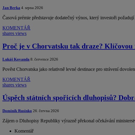
Jan Berka
4. srpna 2026
Časová prémie představuje dodatečný výnos, který investoři požadu
KOMENTÁŘ
shares
views
Proč je v Chorvatsku tak draze? Klíčovou 
Lukáš Kovanda
8. července 2026
Pověst Chorvatska jako relativně levné destinace pro strávení dovol
KOMENTÁŘ
shares
views
Úspěch státních spořicích dluhopisů? Dobr
Dominik Rusinko
26. června 2026
Zájem o Dluhopisy Republiky výrazně překonal očekávání ministerst
Komentář