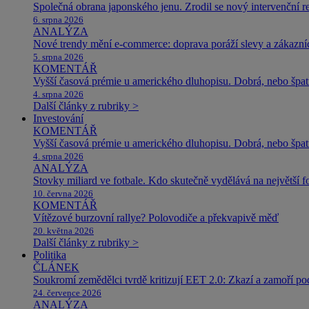
Společná obrana japonského jenu. Zrodil se nový intervenční r
6. srpna 2026
ANALÝZA
Nové trendy mění e-commerce: doprava poráží slevy a zákazníc
5. srpna 2026
KOMENTÁŘ
Vyšší časová prémie u amerického dluhopisu. Dobrá, nebo špat
4. srpna 2026
Další články z rubriky >
Investování
KOMENTÁŘ
Vyšší časová prémie u amerického dluhopisu. Dobrá, nebo špat
4. srpna 2026
ANALÝZA
Stovky miliard ve fotbale. Kdo skutečně vydělává na největší 
10. června 2026
KOMENTÁŘ
Vítězové burzovní rallye? Polovodiče a překvapivě měď
20. května 2026
Další články z rubriky >
Politika
ČLÁNEK
Soukromí zemědělci tvrdě kritizují EET 2.0: Zkazí a zamoří po
24. července 2026
ANALÝZA