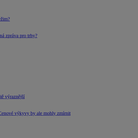
ežim?
ná zpráva pro trhy?
tě výraznější
Cenové výkyvy by ale mohly zmírnit