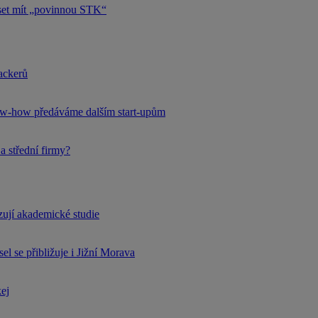
uset mít „povinnou STK“
hackerů
now-how předáváme dalším start-upům
a střední firmy?
rzují akademické studie
l se přibližuje i Jižní Morava
kej