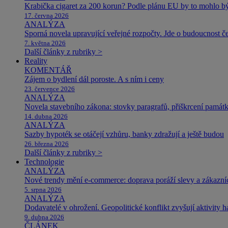
Krabička cigaret za 200 korun? Podle plánu EU by to mohlo být
17. června 2026
ANALÝZA
Sporná novela upravující veřejné rozpočty. Jde o budoucnost čes
7. května 2026
Další články z rubriky >
Reality
KOMENTÁŘ
Zájem o bydlení dál poroste. A s ním i ceny
23. července 2026
ANALÝZA
Novela stavebního zákona: stovky paragrafů, přiškrcení památ
14. dubna 2026
ANALÝZA
Sazby hypoték se otáčejí vzhůru, banky zdražují a ještě budou
26. března 2026
Další články z rubriky >
Technologie
ANALÝZA
Nové trendy mění e-commerce: doprava poráží slevy a zákazníc
5. srpna 2026
ANALÝZA
Dodavatelé v ohrožení. Geopolitické konflikt zvyšují aktivity 
9. dubna 2026
ČLÁNEK