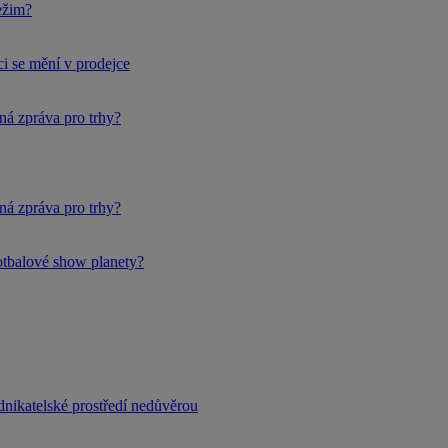
ežim?
i se mění v prodejce
ná zpráva pro trhy?
ná zpráva pro trhy?
fotbalové show planety?
dnikatelské prostředí nedůvěrou