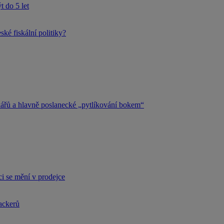
 do 5 let
ké fiskální politiky?
kářů a hlavně poslanecké „pytlíkování bokem“
i se mění v prodejce
hackerů