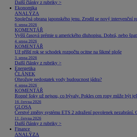
Další články z rubriky >
Ekonomika
ANALÝZA
Společná obrana japonského jenu. Zrodil se nový intervenční r
6. srpna 2026
KOMENTÁŘ
Vyšší časová prémie u amerického dluhopisu. Dobrá, nebo špat
4. srpna 2026
KOMENTÁŘ
Už příští rok se schodek rozpočtu ocitne na šikmé ploše
3. srpna 2026
Další články z rubriky >
Energetika
ČLÁNEK
Ohrožuje nedostatek vody budoucnost jádra?
4. srpna 2026
KOMENTÁŘ
Ropné šoky už nejsou, co bývaly. Pokles cen ropy může být ješ
16. června 2026
GLOSA
Čerstvé změny systému ETS 2 zdražení povolenek nezabrání. 
11. června 2026
Další články z rubriky >
Finance
ANALÝZA