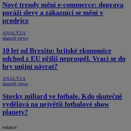
Nové trendy mění e-commerce: doprava
poráží slevy a zákazníci se mění v
prodejce
ANALÝZA
shares
0 views
10 let od Brexitu: britské ekonomice
odchod z EU příliš neprospěl. Vrací se do
hry unijní návrat?
ANALÝZA
shares
0 views
Stovky miliard ve fotbale. Kdo skutečně
vydělává na největší fotbalové show
planety?
redakce