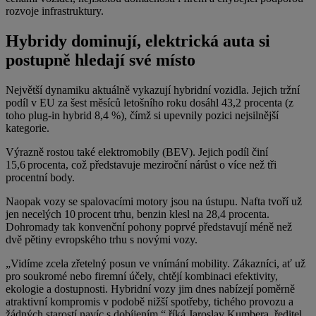
rozvoje infrastruktury.
Hybridy dominují, elektrická auta si
postupně hledají své místo
Největší dynamiku aktuálně vykazují hybridní vozidla. Jejich tržní
podíl v EU za šest měsíců letošního roku dosáhl 43,2 procenta (z
toho plug-in hybrid 8,4 %), čímž si upevnily pozici nejsilnější
kategorie.
Výrazně rostou také elektromobily (BEV). Jejich podíl činí
15,6 procenta, což představuje meziroční nárůst o více než tři
procentní body.
Naopak vozy se spalovacími motory jsou na ústupu. Nafta tvoří už
jen necelých 10 procent trhu, benzin klesl na 28,4 procenta.
Dohromady tak konvenční pohony poprvé představují méně než
dvě pětiny evropského trhu s novými vozy.
„Vidíme zcela zřetelný posun ve vnímání mobility. Zákazníci, ať už
pro soukromé nebo firemní účely, chtějí kombinaci efektivity,
ekologie a dostupnosti. Hybridní vozy jim dnes nabízejí poměrně
atraktivní kompromis v podobě nižší spotřeby, tichého provozu a
žádných starostí navíc s dobíjením,“ říká Jaroslav Kumbera, ředitel