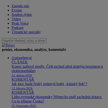
Zaujalo nás
Events
Souhrn týdne
Video
Peak Voice
Podcast
Tématické speciály
peníze, ekonomika, analýzy, komentáře
Autoprůmysl
ČLÁNEK
Konec naftové modly. Češi prchají před drahým benzinem k
elektromobilům
22. dubna 2026
KOMENTÁŘ
Jak moc bude český průmysl bolet „íránský šok“?
13. března 2026
KOMENTÁŘ
Lídra evropské ekonomiky Německo mají zachránit dotace.
Co to přinese Česku?
25. listopadu 2025