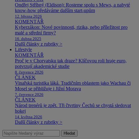
Ondřej Stříbný (Eldison): Rosteme spolu s Mews, a nabyté
know-how předáváme dalším start-upům
12. března 2026
KOMENTÁŘ
Kyberzákon: Nové povinnosti, rizika, nebo příležitost pro
malé a střední firmy?
16. dubna 2025
Další články z rubriky >
Lifestyle
KOMENTÁŘ
Proč je v Chorvatsku tak draze? Klíčovou roli hraje euro,
potvrzují akademické studie
8. července 2026
ČLÁNEK
Vinařská turistika láká. Tradičním oblastem jako Wachau či
Mosel se přibližuje i Jižní Morava
7. července 2026
ČLÁNEK
Národ trenérů je zpět. Tři čtvrtiny Čechů se chystá sledovat
hokej
14. května 2026
Další články z rubriky >
Hledat