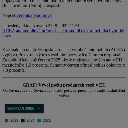
poptávka. Proto musí automobilky přehodnotit své původní plány.
(Ilustrační foto) Zdroj: Unsplash
Napsal
Veronika Kudrnová
-
naposledy aktualizováno
27. 8. 2025 11:31
ACEA
automobilová průmysl
elektromobil
elektromobilita
hybridní
vozy
Z aktuálních údajů Evropské asociace výrobců automobilů (ACEA)
vyplývá, že evropský trh s osobními vozy v letošním roce zpomalil.
Za období leden až červen 2025 klesly registrace nových aut v EU
meziročně o 1,9 procenta. Samotný červen přinesl pokles dokonce o
7,3 procenta.
GRAF: Vývoj počtu prodaných vozů v EU
Od června 2023 do června 2025, v abs. počtech, procento ukazuje meziměsíční
změnu.