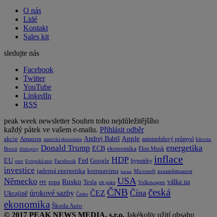
O nás
Lidé
Kontakt
Sales kit
sledujte nás
Facebook
Twitter
YouTube
LinkedIn
RSS
peak week newsletter
Souhrn toho nejdůležitějšího
každý pátek ve vašem e-mailu.
Přihlásit odběr
Apple
Amazon
Andrej Babiš
akcie
automobilový průmysl
bitcoin
americká ekonomika
energetika
Donald Trump
ECB
ekonomika
Elon Musk
Brexit
dluhopisy
inflace
HDP
EU
Fed
Google
hypotéky
Facebook
euro
Evropská unie
investice
koronavirus
jaderná energetika
nezaměstnanost
Microsoft
koruna
USA
Německo
Rusko
Tesla
válka na
ropa
trh práce
Volkswagen
PPF
česká
ČNB
Čína
ČEZ
úrokové sazby
Ukrajině
Česko
ekonomika
Škoda Auto
© 2017 PEAK NEWS MEDIA, s.r.o.
Jakékoliv užití obsahu