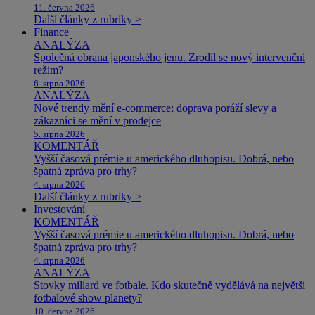
11. června 2026
Další články z rubriky >
Finance
ANALÝZA
Společná obrana japonského jenu. Zrodil se nový intervenční
režim?
6. srpna 2026
ANALÝZA
Nové trendy mění e-commerce: doprava poráží slevy a
zákazníci se mění v prodejce
5. srpna 2026
KOMENTÁŘ
Vyšší časová prémie u amerického dluhopisu. Dobrá, nebo
špatná zpráva pro trhy?
4. srpna 2026
Další články z rubriky >
Investování
KOMENTÁŘ
Vyšší časová prémie u amerického dluhopisu. Dobrá, nebo
špatná zpráva pro trhy?
4. srpna 2026
ANALÝZA
Stovky miliard ve fotbale. Kdo skutečně vydělává na největší
fotbalové show planety?
10. června 2026