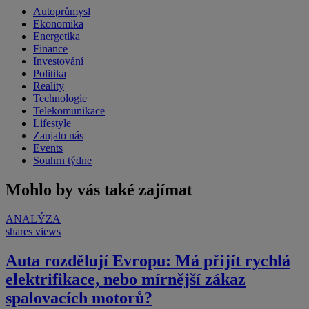
Autoprůmysl
Ekonomika
Energetika
Finance
Investování
Politika
Reality
Technologie
Telekomunikace
Lifestyle
Zaujalo nás
Events
Souhrn týdne
Mohlo by vás také zajímat
ANALÝZA
shares
views
Auta rozdělují Evropu: Má přijít rychlá
elektrifikace, nebo mírnější zákaz
spalovacích motorů?