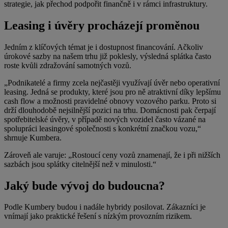
strategie, jak přechod podpořit finančně i v rámci infrastruktury.
Leasing i úvěry procházejí proměnou
Jedním z klíčových témat je i dostupnost financování. Ačkoliv
úrokové sazby na našem trhu již poklesly, výsledná splátka často
roste kvůli zdražování samotných vozů.
„Podnikatelé a firmy zcela nejčastěji využívají úvěr nebo operativní
leasing. Jedná se produkty, které jsou pro ně atraktivní díky lepšímu
cash flow a možnosti pravidelné obnovy vozového parku. Proto si
drží dlouhodobě nejsilnější pozici na trhu. Domácnosti pak čerpají
spotřebitelské úvěry, v případě nových vozidel často vázané na
spolupráci leasingové společnosti s konkrétní značkou vozu,“
shrnuje Kumbera.
Zároveň ale varuje: „Rostoucí ceny vozů znamenají, že i při nižších
sazbách jsou splátky citelnější než v minulosti.“
Jaký bude vývoj do budoucna?
Podle Kumbery budou i nadále hybridy posilovat. Zákazníci je
vnímají jako praktické řešení s nízkým provozním rizikem.