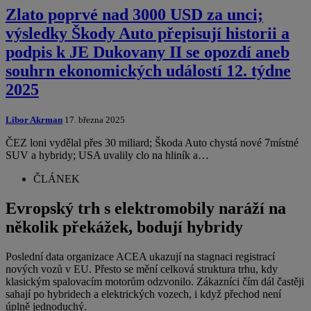
Zlato poprvé nad 3000 USD za unci;
výsledky Škody Auto přepisují historii a
podpis k JE Dukovany II se opozdí aneb
souhrn ekonomických událostí 12. týdne
2025
Libor Akrman
17. března 2025
ČEZ loni vydělal přes 30 miliard; Škoda Auto chystá nové 7místné
SUV a hybridy; USA uvalily clo na hliník a…
ČLÁNEK
Evropský trh s elektromobily naráží na
několik překážek, bodují hybridy
Poslední data organizace ACEA ukazují na stagnaci registrací
nových vozů v EU. Přesto se mění celková struktura trhu, kdy
klasickým spalovacím motorům odzvonilo. Zákazníci čím dál častěji
sahají po hybridech a elektrických vozech, i když přechod není
úplně jednoduchý.