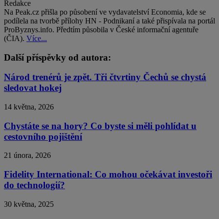
Redakce
Na Peak.cz přišla po působení ve vydavatelství Economia, kde se
podílela na tvorbě přílohy HN - Podnikaní a také přispívala na portál
ProByznys.info. Předtím působila v České informační agentuře
(ČIA).
Více...
Další příspěvky od autora:
Národ trenérů je zpět. Tři čtvrtiny Čechů se chystá
sledovat hokej
14 května, 2026
Chystáte se na hory? Co byste si měli pohlídat u
cestovního pojištění
21 února, 2026
Fidelity International: Co mohou očekávat investoři
do technologií?
30 května, 2025