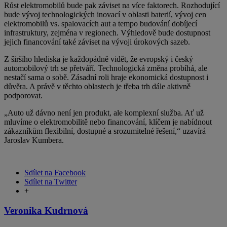
Růst elektromobilů bude pak záviset na více faktorech. Rozhodující
bude vývoj technologických inovací v oblasti baterií, vývoj cen
elektromobilů vs. spalovacích aut a tempo budování dobíjecí
infrastruktury, zejména v regionech. Výhledově bude dostupnost
jejich financování také záviset na vývoji úrokových sazeb.
Z širšího hlediska je každopádně vidět, že evropský i český
automobilový trh se přetváří. Technologická změna probíhá, ale
nestačí sama o sobě. Zásadní roli hraje ekonomická dostupnost i
důvěra. A právě v těchto oblastech je třeba trh dále aktivně
podporovat.
„Auto už dávno není jen produkt, ale komplexní služba. Ať už
mluvíme o elektromobilitě nebo financování, klíčem je nabídnout
zákazníkům flexibilní, dostupné a srozumitelné řešení,“ uzavírá
Jaroslav Kumbera.
Sdílet na Facebook
Sdílet na Twitter
+
Veronika Kudrnová