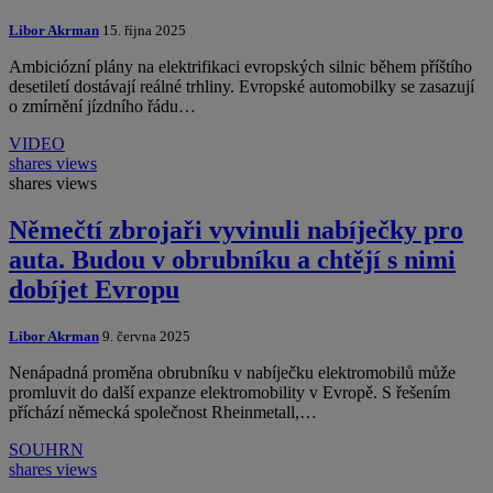
Libor Akrman
15. října 2025
Ambiciózní plány na elektrifikaci evropských silnic během příštího
desetiletí dostávají reálné trhliny. Evropské automobilky se zasazují
o zmírnění jízdního řádu…
VIDEO
shares
views
shares
views
Němečtí zbrojaři vyvinuli nabíječky pro
auta. Budou v obrubníku a chtějí s nimi
dobíjet Evropu
Libor Akrman
9. června 2025
Nenápadná proměna obrubníku v nabíječku elektromobilů může
promluvit do další expanze elektromobility v Evropě. S řešením
příchází německá společnost Rheinmetall,…
SOUHRN
shares
views