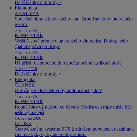
Další články z rubriky >
Ekonomika
ANALÝZA
Společná obrana japonského jenu. Zrodil se nový intervenční
režim?
6. srpna 2026
KOMENTÁŘ
Vyšší časová prémie u amerického dluhopisu. Dobrá, nebo
špatná zpráva pro trhy?
4. srpna 2026
KOMENTÁŘ
Už příští rok se schodek rozpočtu ocitne na šikmé ploše
3. srpna 2026
Další články z rubriky >
Energetika
ČLÁNEK
Ohrožuje nedostatek vody budoucnost jádra?
4. srpna 2026
KOMENTÁŘ
Ropné šoky už nejsou, co bývaly. Pokles cen ropy může být
ještě výraznější
16. června 2026
GLOSA
Čerstvé změny systému ETS 2 zdražení povolenek nezabrání.
Cenové výkyvy by ale mohly zmírnit