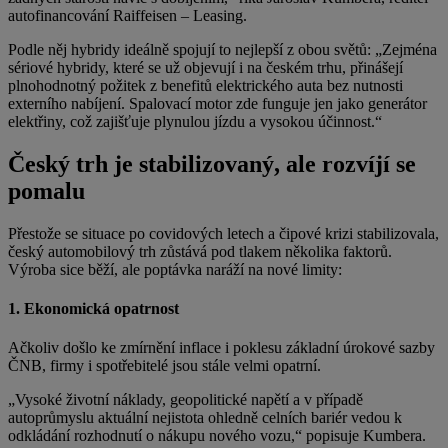
autofinancování Raiffeisen – Leasing.
Podle něj hybridy ideálně spojují to nejlepší z obou světů: „Zejména
sériové hybridy, které se už objevují i na českém trhu, přinášejí
plnohodnotný požitek z benefitů elektrického auta bez nutnosti
externího nabíjení. Spalovací motor zde funguje jen jako generátor
elektřiny, což zajišťuje plynulou jízdu a vysokou účinnost.“
Český trh je stabilizovaný, ale rozvíjí se
pomalu
Přestože se situace po covidových letech a čipové krizi stabilizovala,
český automobilový trh zůstává pod tlakem několika faktorů.
Výroba sice běží, ale poptávka naráží na nové limity:
1. Ekonomická opatrnost
Ačkoliv došlo ke zmírnění inflace i poklesu základní úrokové sazby
ČNB, firmy i spotřebitelé jsou stále velmi opatrní.
„Vysoké životní náklady, geopolitické napětí a v případě
autoprůmyslu aktuální nejistota ohledně celních bariér vedou k
odkládání rozhodnutí o nákupu nového vozu,“ popisuje Kumbera.