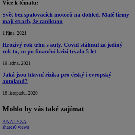
Více k tématu:
Svět bez spalovacích motorů na dohled. Malé firmy
mají strach, že zaniknou
1 října, 2021
Hrozivý rok trhu s auty. Covid stáhnul za jediný
rok to, co po finanční krizi trvalo 5 let
19 ledna, 2021
Jaká jsou hlavní rizika pro český i evropský
autoland?
18 listopadu, 2020
Mohlo by vás také zajímat
ANALÝZA
shares
0 views