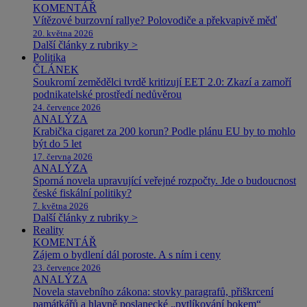
KOMENTÁŘ
Vítězové burzovní rallye? Polovodiče a překvapivě měď
20. května 2026
Další články z rubriky >
Politika
ČLÁNEK
Soukromí zemědělci tvrdě kritizují EET 2.0: Zkazí a zamoří
podnikatelské prostředí nedůvěrou
24. července 2026
ANALÝZA
Krabička cigaret za 200 korun? Podle plánu EU by to mohlo
být do 5 let
17. června 2026
ANALÝZA
Sporná novela upravující veřejné rozpočty. Jde o budoucnost
české fiskální politiky?
7. května 2026
Další články z rubriky >
Reality
KOMENTÁŘ
Zájem o bydlení dál poroste. A s ním i ceny
23. července 2026
ANALÝZA
Novela stavebního zákona: stovky paragrafů, přiškrcení
památkářů a hlavně poslanecké „pytlíkování bokem“