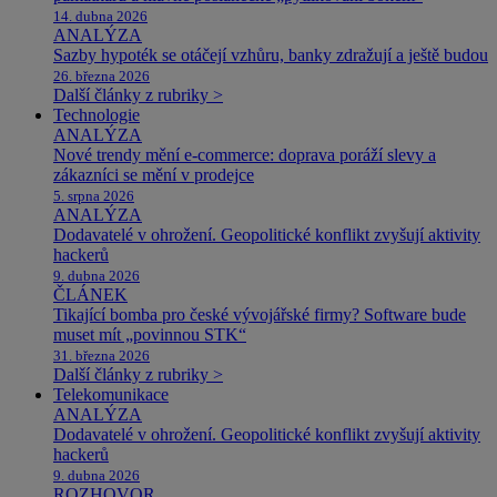
14. dubna 2026
ANALÝZA
Sazby hypoték se otáčejí vzhůru, banky zdražují a ještě budou
26. března 2026
Další články z rubriky >
Technologie
ANALÝZA
Nové trendy mění e-commerce: doprava poráží slevy a
zákazníci se mění v prodejce
5. srpna 2026
ANALÝZA
Dodavatelé v ohrožení. Geopolitické konflikt zvyšují aktivity
hackerů
9. dubna 2026
ČLÁNEK
Tikající bomba pro české vývojářské firmy? Software bude
muset mít „povinnou STK“
31. března 2026
Další články z rubriky >
Telekomunikace
ANALÝZA
Dodavatelé v ohrožení. Geopolitické konflikt zvyšují aktivity
hackerů
9. dubna 2026
ROZHOVOR