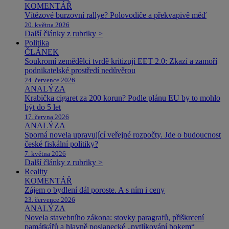
KOMENTÁŘ
Vítězové burzovní rallye? Polovodiče a překvapivě měď
20. května 2026
Další články z rubriky >
Politika
ČLÁNEK
Soukromí zemědělci tvrdě kritizují EET 2.0: Zkazí a zamoří
podnikatelské prostředí nedůvěrou
24. července 2026
ANALÝZA
Krabička cigaret za 200 korun? Podle plánu EU by to mohlo
být do 5 let
17. června 2026
ANALÝZA
Sporná novela upravující veřejné rozpočty. Jde o budoucnost
české fiskální politiky?
7. května 2026
Další články z rubriky >
Reality
KOMENTÁŘ
Zájem o bydlení dál poroste. A s ním i ceny
23. července 2026
ANALÝZA
Novela stavebního zákona: stovky paragrafů, přiškrcení
památkářů a hlavně poslanecké „pytlíkování bokem“