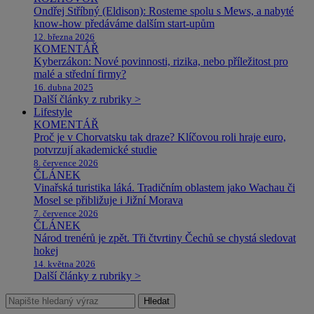
Ondřej Stříbný (Eldison): Rosteme spolu s Mews, a nabyté
know-how předáváme dalším start-upům
12. března 2026
KOMENTÁŘ
Kyberzákon: Nové povinnosti, rizika, nebo příležitost pro
malé a střední firmy?
16. dubna 2025
Další články z rubriky >
Lifestyle
KOMENTÁŘ
Proč je v Chorvatsku tak draze? Klíčovou roli hraje euro,
potvrzují akademické studie
8. července 2026
ČLÁNEK
Vinařská turistika láká. Tradičním oblastem jako Wachau či
Mosel se přibližuje i Jižní Morava
7. července 2026
ČLÁNEK
Národ trenérů je zpět. Tři čtvrtiny Čechů se chystá sledovat
hokej
14. května 2026
Další články z rubriky >
Hledat