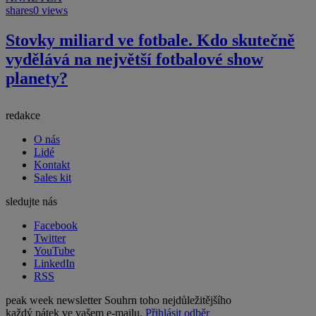
shares
0 views
Stovky miliard ve fotbale. Kdo skutečně
vydělává na největší fotbalové show
planety?
redakce
O nás
Lidé
Kontakt
Sales kit
sledujte nás
Facebook
Twitter
YouTube
LinkedIn
RSS
peak week newsletter
Souhrn toho nejdůležitějšího
každý pátek ve vašem e-mailu.
Přihlásit odběr