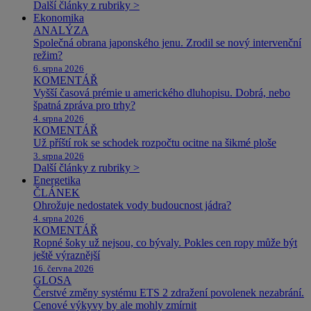
Další články z rubriky >
Ekonomika
ANALÝZA
Společná obrana japonského jenu. Zrodil se nový intervenční
režim?
6. srpna 2026
KOMENTÁŘ
Vyšší časová prémie u amerického dluhopisu. Dobrá, nebo
špatná zpráva pro trhy?
4. srpna 2026
KOMENTÁŘ
Už příští rok se schodek rozpočtu ocitne na šikmé ploše
3. srpna 2026
Další články z rubriky >
Energetika
ČLÁNEK
Ohrožuje nedostatek vody budoucnost jádra?
4. srpna 2026
KOMENTÁŘ
Ropné šoky už nejsou, co bývaly. Pokles cen ropy může být
ještě výraznější
16. června 2026
GLOSA
Čerstvé změny systému ETS 2 zdražení povolenek nezabrání.
Cenové výkyvy by ale mohly zmírnit