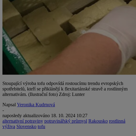
Stoupající výroba tofu odpovídá rostoucímu trendu evropských
spotřebitelů, kteří se přiklánějí k flexitariánské stravě a rostlinným
alternativám. (Ilustrační foto) Zdroj: Lunter
Napsal
Veronika Kudrnová
-
naposledy aktualizováno
18. 10. 2024 10:27
alternativní potraviny
potravinářský průmysl
Rakousko
rostlinná
výživa
Slovensko
tofu