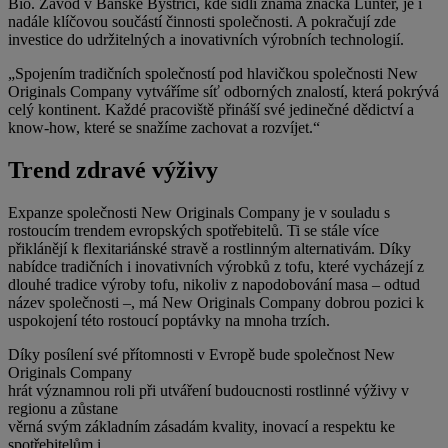
Bio. Závod v Banské Bystrici, kde sídlí známá značka Lunter, je i
nadále klíčovou součástí činnosti společnosti. A pokračují zde
investice do udržitelných a inovativních výrobních technologií.
„Spojením tradičních společností pod hlavičkou společnosti New
Originals Company vytváříme síť odborných znalostí, která pokrývá
celý kontinent. Každé pracoviště přináší své jedinečné dědictví a
know-how, které se snažíme zachovat a rozvíjet.“
Trend zdravé výživy
Expanze společnosti New Originals Company je v souladu s
rostoucím trendem evropských spotřebitelů. Ti se stále více
přiklánějí k flexitariánské stravě a rostlinným alternativám. Díky
nabídce tradičních i inovativních výrobků z tofu, které vycházejí z
dlouhé tradice výroby tofu, nikoliv z napodobování masa – odtud
název společnosti –, má New Originals Company dobrou pozici k
uspokojení této rostoucí poptávky na mnoha trzích.
Díky posílení své přítomnosti v Evropě bude společnost New
Originals Company
hrát významnou roli při utváření budoucnosti rostlinné výživy v
regionu a zůstane
věrná svým základním zásadám kvality, inovací a respektu ke
spotřebitelům i