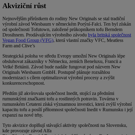
Akviziční růst
Nejnovějším přírůstkem do rodiny New Originals se stal tradiční
výrobní závod Wiesbaum v německém Porýní-Falci. Ten byl získán
od společnosti Tofutown, založené průkopníkem tofu Berndem
Drosihnem. Prodávajícím výrobního závodu
byla britská společnost
Vegan Food Group (VFG)
, která vlastní značky VFC, Meatless
Farm and Clive’s
Strategická poloha ve středu Evropy umožní New Originals lépe
obsluhovat zákazníky v Německu, zemích Beneluxu, Francii a
Velké Británii. Závod bude nadále fungovat pod názvem New
Originals Wiesbaum GmbH. Postupně plánuje rozsáhlou
modernizaci s cílem optimalizovat výrobní procesy a zvýšit
konkurenceschopnost.
Předtím již akvírovala společnost Inedit, stojící za předními
rumunskými značkami tofu a rostlinných potravin. Továrna v
rumunském Cetateni získá významnou investici, která zvýší výrobní
kapacitu tofu a posílí přítomnost společnosti Inedit v Rumunsku i její
expanzi na nové trhy.
Tyto akvizice doplňují stávající aktivity společnosti na Slovensku,
kde provozuje závod Alfa