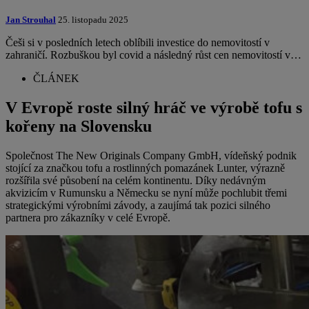
Jan Strouhal
25. listopadu 2025
Češi si v posledních letech oblíbili investice do nemovitostí v
zahraničí. Rozbuškou byl covid a následný růst cen nemovitostí v…
ČLÁNEK
V Evropě roste silný hráč ve výrobě tofu s
kořeny na Slovensku
Společnost The New Originals Company GmbH, vídeňský podnik
stojící za značkou tofu a rostlinných pomazánek Lunter, výrazně
rozšířila své působení na celém kontinentu. Díky nedávným
akvizicím v Rumunsku a Německu se nyní může pochlubit třemi
strategickými výrobními závody, a zaujímá tak pozici silného
partnera pro zákazníky v celé Evropě.