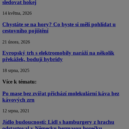
sledovat hokej
14 května, 2026
Chystáte se na hory? Co byste si měli pohlídat u
cestovního pojištění
21 února, 2026
Evropský trh s elektromobily naráží na několik
překážek, bodují hybridy
18 srpna, 2025
Více k tématu:
Po mase bez zvířat přichází molekulární káva bez
kávových zrn
12 srpna, 2021
Jídlo budoucnosti: Lidl s hamburgery z hrachu
odstartoval v Německu bezmasou horečku