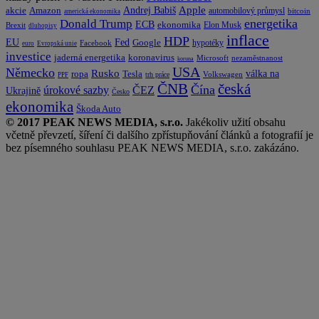
Apple
Amazon
Andrej Babiš
akcie
automobilový průmysl
bitcoin
americká ekonomika
energetika
Donald Trump
ECB
ekonomika
Elon Musk
Brexit
dluhopisy
inflace
HDP
EU
Fed
Google
hypotéky
Facebook
euro
Evropská unie
investice
koronavirus
jaderná energetika
nezaměstnanost
Microsoft
koruna
USA
Německo
Rusko
Tesla
válka na
ropa
trh práce
Volkswagen
PPF
česká
ČNB
Čína
ČEZ
úrokové sazby
Ukrajině
Česko
ekonomika
Škoda Auto
© 2017 PEAK NEWS MEDIA, s.r.o.
Jakékoliv užití obsahu
včetně převzetí, šíření či dalšího zpřístupňování článků a fotografií je
bez písemného souhlasu PEAK NEWS MEDIA, s.r.o. zakázáno.