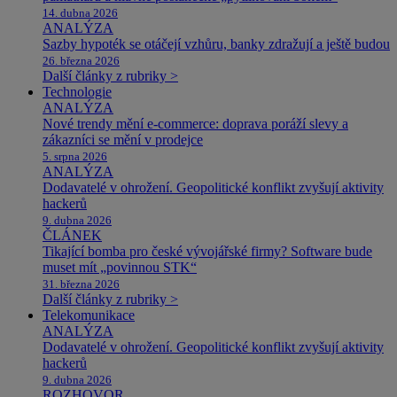
14. dubna 2026
ANALÝZA
Sazby hypoték se otáčejí vzhůru, banky zdražují a ještě budou
26. března 2026
Další články z rubriky >
Technologie
ANALÝZA
Nové trendy mění e-commerce: doprava poráží slevy a
zákazníci se mění v prodejce
5. srpna 2026
ANALÝZA
Dodavatelé v ohrožení. Geopolitické konflikt zvyšují aktivity
hackerů
9. dubna 2026
ČLÁNEK
Tikající bomba pro české vývojářské firmy? Software bude
muset mít „povinnou STK“
31. března 2026
Další články z rubriky >
Telekomunikace
ANALÝZA
Dodavatelé v ohrožení. Geopolitické konflikt zvyšují aktivity
hackerů
9. dubna 2026
ROZHOVOR