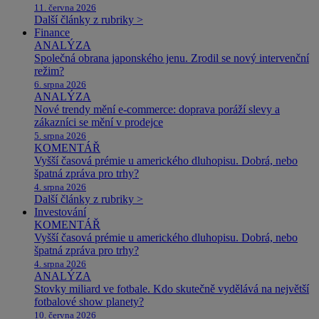
11. června 2026
Další články z rubriky >
Finance
ANALÝZA
Společná obrana japonského jenu. Zrodil se nový intervenční
režim?
6. srpna 2026
ANALÝZA
Nové trendy mění e-commerce: doprava poráží slevy a
zákazníci se mění v prodejce
5. srpna 2026
KOMENTÁŘ
Vyšší časová prémie u amerického dluhopisu. Dobrá, nebo
špatná zpráva pro trhy?
4. srpna 2026
Další články z rubriky >
Investování
KOMENTÁŘ
Vyšší časová prémie u amerického dluhopisu. Dobrá, nebo
špatná zpráva pro trhy?
4. srpna 2026
ANALÝZA
Stovky miliard ve fotbale. Kdo skutečně vydělává na největší
fotbalové show planety?
10. června 2026