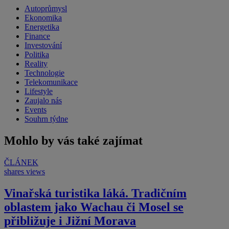
Autoprůmysl
Ekonomika
Energetika
Finance
Investování
Politika
Reality
Technologie
Telekomunikace
Lifestyle
Zaujalo nás
Events
Souhrn týdne
Mohlo by vás také zajímat
ČLÁNEK
shares
views
Vinařská turistika láká. Tradičním
oblastem jako Wachau či Mosel se
přibližuje i Jižní Morava