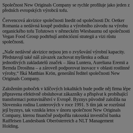
Společnost New Originals Company se rychle profiluje jako jeden z
předních evropských výrobců tofu.
Červencová akvizice společnosti Inedit od společnosti Dr. Oetker
Romania a nedávná koupě podniku a výrobního závodu na výrobu
organického tofu Tofutown v německém Wiesbaumu od společnosti
Vegan Food Group podtrhují ambiciózní strategii a vizi růstu
společnosti.
„Naše nedávné akvizice nejsou jen o zvyšování výrobní kapacity.
Představují také náš závazek zachovat myšlenku a odkaz
jednotlivých zakladatelů značek – Jána Luntera, Aureliana Eremii a
Bernda Drosihna – a zároveň podporovat inovace v oblasti rostlinné
výroby,“ říká Matthias Krön, generální ředitel společnosti New
Originals Company.
Založením poboček v klíčových lokalitách bude podle něj firma lépe
připravena efektivně obsluhovat zákazníky a přispívat k probíhající
transformaci potravinářství v Evropě. Byznys původně založila na
Slovensku rodina Lunterových v roce 1991. S tím jak se rozrůstal
její byznys, tak vznikla letos v únoru společnost New Originals
Company, kterou finančně podpořila rakouská investiční banka
Raiffeisen Landesbank Oberösterreich a NLT Management
Holding.