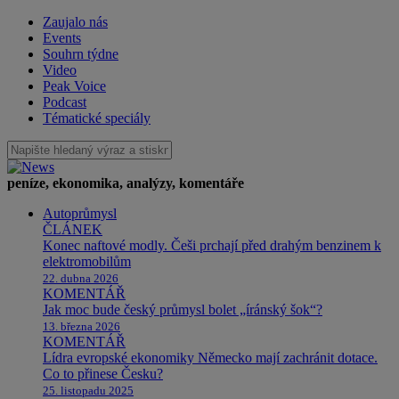
Zaujalo nás
Events
Souhrn týdne
Video
Peak Voice
Podcast
Tématické speciály
peníze, ekonomika, analýzy, komentáře
Autoprůmysl
ČLÁNEK
Konec naftové modly. Češi prchají před drahým benzinem k
elektromobilům
22. dubna 2026
KOMENTÁŘ
Jak moc bude český průmysl bolet „íránský šok“?
13. března 2026
KOMENTÁŘ
Lídra evropské ekonomiky Německo mají zachránit dotace.
Co to přinese Česku?
25. listopadu 2025