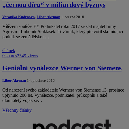
„černou díru“ v miliardový byznys
Veronika Kudrnová
,
Libor Akrman
1. března 2018
Vítězem soutěže EY Podnikatel roku 2017 se stal majitel firmy
Agrostroj Lubomír Stoklásek. Továrník, který přetvořil skomírající
podnik se zemědělskou…
Článek
0 shares
2549 views
Geniální vynálezce Werner von Siemens
Libor Akrman
14. prosince 2016
Od narození svého zakladatele Wernera von Siemense 13. prosince
uplynulo 200 let. Vynálezce, podnikatel, průkopník a také
dlouholetý voják se…
Všechny články