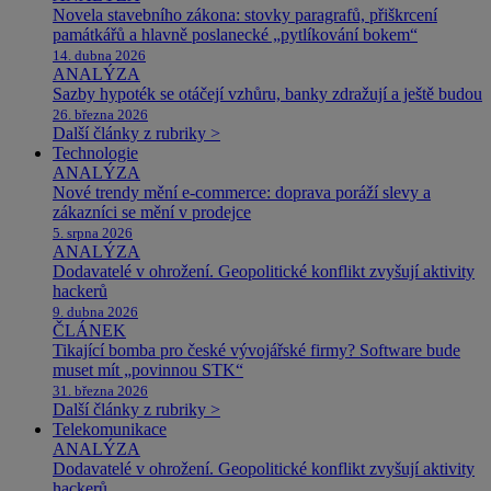
Novela stavebního zákona: stovky paragrafů, přiškrcení
památkářů a hlavně poslanecké „pytlíkování bokem“
14. dubna 2026
ANALÝZA
Sazby hypoték se otáčejí vzhůru, banky zdražují a ještě budou
26. března 2026
Další články z rubriky >
Technologie
ANALÝZA
Nové trendy mění e-commerce: doprava poráží slevy a
zákazníci se mění v prodejce
5. srpna 2026
ANALÝZA
Dodavatelé v ohrožení. Geopolitické konflikt zvyšují aktivity
hackerů
9. dubna 2026
ČLÁNEK
Tikající bomba pro české vývojářské firmy? Software bude
muset mít „povinnou STK“
31. března 2026
Další články z rubriky >
Telekomunikace
ANALÝZA
Dodavatelé v ohrožení. Geopolitické konflikt zvyšují aktivity
hackerů