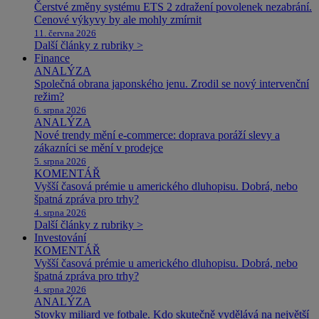
Čerstvé změny systému ETS 2 zdražení povolenek nezabrání.
Cenové výkyvy by ale mohly zmírnit
11. června 2026
Další články z rubriky >
Finance
ANALÝZA
Společná obrana japonského jenu. Zrodil se nový intervenční
režim?
6. srpna 2026
ANALÝZA
Nové trendy mění e-commerce: doprava poráží slevy a
zákazníci se mění v prodejce
5. srpna 2026
KOMENTÁŘ
Vyšší časová prémie u amerického dluhopisu. Dobrá, nebo
špatná zpráva pro trhy?
4. srpna 2026
Další články z rubriky >
Investování
KOMENTÁŘ
Vyšší časová prémie u amerického dluhopisu. Dobrá, nebo
špatná zpráva pro trhy?
4. srpna 2026
ANALÝZA
Stovky miliard ve fotbale. Kdo skutečně vydělává na největší