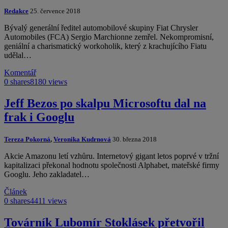
Redakce
25. července 2018
Bývalý generální ředitel automobilové skupiny Fiat Chrysler
Automobiles (FCA) Sergio Marchionne zemřel. Nekompromisní,
geniální a charismatický workoholik, který z krachujícího Fiatu
udělal…
Komentář
0 shares
8180 views
Jeff Bezos po skalpu Microsoftu dal na
frak i Googlu
Tereza Pokorná
,
Veronika Kudrnová
30. března 2018
Akcie Amazonu letí vzhůru. Internetový gigant letos poprvé v tržní
kapitalizaci překonal hodnotu společnosti Alphabet, mateřské firmy
Googlu. Jeho zakladatel…
Článek
0 shares
4411 views
Továrník Lubomír Stoklásek přetvořil