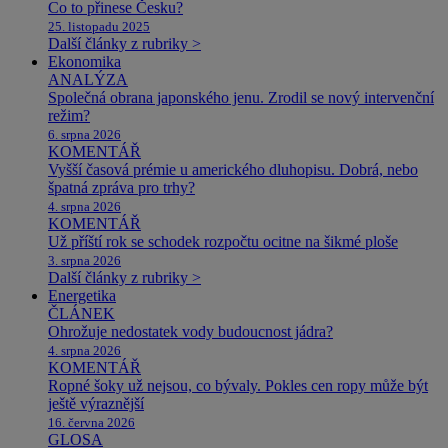
Co to přinese Česku?
25. listopadu 2025
Další články z rubriky >
Ekonomika
ANALÝZA
Společná obrana japonského jenu. Zrodil se nový intervenční
režim?
6. srpna 2026
KOMENTÁŘ
Vyšší časová prémie u amerického dluhopisu. Dobrá, nebo
špatná zpráva pro trhy?
4. srpna 2026
KOMENTÁŘ
Už příští rok se schodek rozpočtu ocitne na šikmé ploše
3. srpna 2026
Další články z rubriky >
Energetika
ČLÁNEK
Ohrožuje nedostatek vody budoucnost jádra?
4. srpna 2026
KOMENTÁŘ
Ropné šoky už nejsou, co bývaly. Pokles cen ropy může být
ještě výraznější
16. června 2026
GLOSA