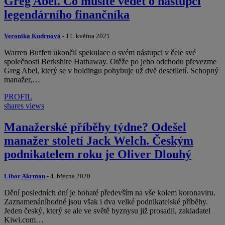
Greg Abel. Co musíte vědět o nástupci
legendárního finančníka
Veronika Kudrnová
- 11. května 2021
Warren Buffett ukončil spekulace o svém nástupci v čele své
společnosti Berkshire Hathaway. Otěže po jeho odchodu převezme
Greg Abel, který se v holdingu pohybuje už dvě desetiletí. Schopný
manažer,…
PROFIL
shares
views
Manažerské příběhy týdne? Odešel
manažer století Jack Welch. Českým
podnikatelem roku je Oliver Dlouhý
Libor Akrman
- 4. března 2020
Dění posledních dní je bohaté především na vše kolem koronaviru.
Zaznamenáníhodné jsou však i dva velké podnikatelské příběhy.
Jeden český, který se ale ve světě byznysu již prosadil, zakladatel
Kiwi.com…