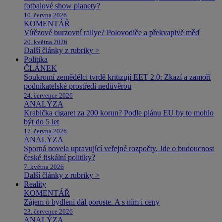
fotbalové show planety?
10. června 2026
KOMENTÁŘ
Vítězové burzovní rallye? Polovodiče a překvapivě měď
20. května 2026
Další články z rubriky >
Politika
ČLÁNEK
Soukromí zemědělci tvrdě kritizují EET 2.0: Zkazí a zamoří
podnikatelské prostředí nedůvěrou
24. července 2026
ANALÝZA
Krabička cigaret za 200 korun? Podle plánu EU by to mohlo
být do 5 let
17. června 2026
ANALÝZA
Sporná novela upravující veřejné rozpočty. Jde o budoucnost
české fiskální politiky?
7. května 2026
Další články z rubriky >
Reality
KOMENTÁŘ
Zájem o bydlení dál poroste. A s ním i ceny
23. července 2026
ANALÝZA