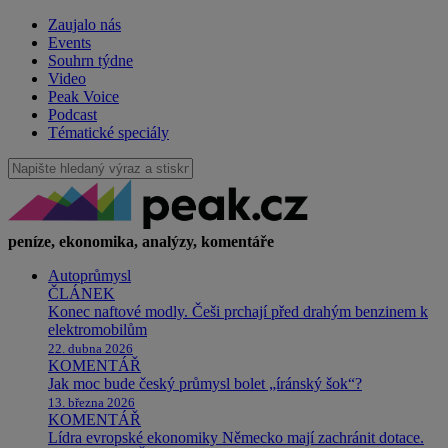
Zaujalo nás
Events
Souhrn týdne
Video
Peak Voice
Podcast
Tématické speciály
peníze, ekonomika, analýzy, komentáře
Autoprůmysl
ČLÁNEK
Konec naftové modly. Češi prchají před drahým benzinem k
elektromobilům
22. dubna 2026
KOMENTÁŘ
Jak moc bude český průmysl bolet „íránský šok“?
13. března 2026
KOMENTÁŘ
Lídra evropské ekonomiky Německo mají zachránit dotace.