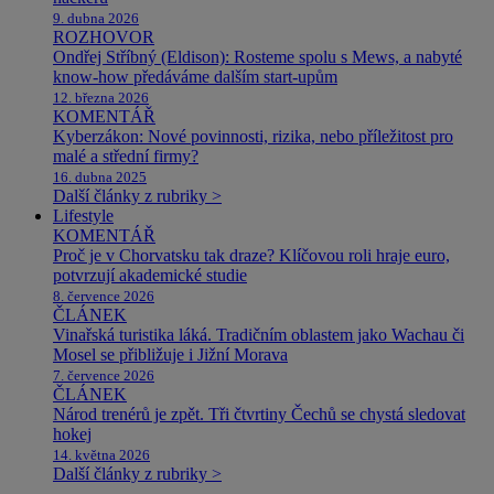
9. dubna 2026
ROZHOVOR
Ondřej Stříbný (Eldison): Rosteme spolu s Mews, a nabyté
know-how předáváme dalším start-upům
12. března 2026
KOMENTÁŘ
Kyberzákon: Nové povinnosti, rizika, nebo příležitost pro
malé a střední firmy?
16. dubna 2025
Další články z rubriky >
Lifestyle
KOMENTÁŘ
Proč je v Chorvatsku tak draze? Klíčovou roli hraje euro,
potvrzují akademické studie
8. července 2026
ČLÁNEK
Vinařská turistika láká. Tradičním oblastem jako Wachau či
Mosel se přibližuje i Jižní Morava
7. července 2026
ČLÁNEK
Národ trenérů je zpět. Tři čtvrtiny Čechů se chystá sledovat
hokej
14. května 2026
Další články z rubriky >