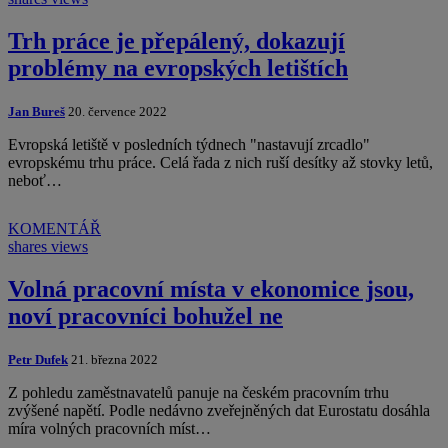
Trh práce je přepálený, dokazují
problémy na evropských letištích
Jan Bureš
20. července 2022
Evropská letiště v posledních týdnech "nastavují zrcadlo"
evropskému trhu práce. Celá řada z nich ruší desítky až stovky letů,
neboť…
KOMENTÁŘ
shares
views
Volná pracovní místa v ekonomice jsou,
noví pracovníci bohužel ne
Petr Dufek
21. března 2022
Z pohledu zaměstnavatelů panuje na českém pracovním trhu
zvýšené napětí. Podle nedávno zveřejněných dat Eurostatu dosáhla
míra volných pracovních míst…