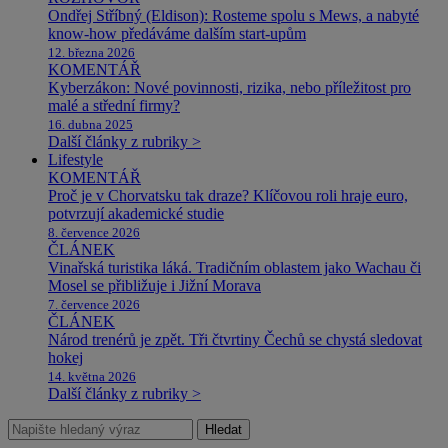
Ondřej Stříbný (Eldison): Rosteme spolu s Mews, a nabyté
know-how předáváme dalším start-upům
12. března 2026
KOMENTÁŘ
Kyberzákon: Nové povinnosti, rizika, nebo příležitost pro
malé a střední firmy?
16. dubna 2025
Další články z rubriky >
Lifestyle
KOMENTÁŘ
Proč je v Chorvatsku tak draze? Klíčovou roli hraje euro,
potvrzují akademické studie
8. července 2026
ČLÁNEK
Vinařská turistika láká. Tradičním oblastem jako Wachau či
Mosel se přibližuje i Jižní Morava
7. července 2026
ČLÁNEK
Národ trenérů je zpět. Tři čtvrtiny Čechů se chystá sledovat
hokej
14. května 2026
Další články z rubriky >
Hledat