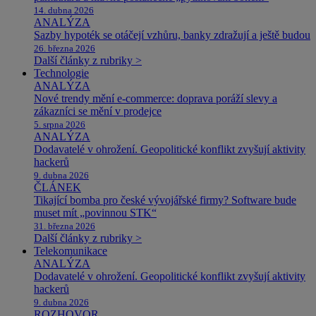
14. dubna 2026
ANALÝZA
Sazby hypoték se otáčejí vzhůru, banky zdražují a ještě budou
26. března 2026
Další články z rubriky >
Technologie
ANALÝZA
Nové trendy mění e-commerce: doprava poráží slevy a
zákazníci se mění v prodejce
5. srpna 2026
ANALÝZA
Dodavatelé v ohrožení. Geopolitické konflikt zvyšují aktivity
hackerů
9. dubna 2026
ČLÁNEK
Tikající bomba pro české vývojářské firmy? Software bude
muset mít „povinnou STK“
31. března 2026
Další články z rubriky >
Telekomunikace
ANALÝZA
Dodavatelé v ohrožení. Geopolitické konflikt zvyšují aktivity
hackerů
9. dubna 2026
ROZHOVOR