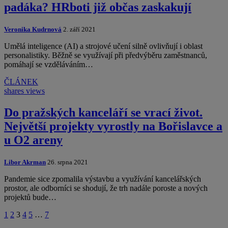
padáka? HRboti již občas zaskakují
Veronika Kudrnová
2. září 2021
Umělá inteligence (AI) a strojové učení silně ovlivňují i oblast
personalistiky. Běžně se využívají při předvýběru zaměstnanců,
pomáhají se vzděláváním…
ČLÁNEK
shares
views
Do pražských kanceláří se vrací život.
Největší projekty vyrostly na Bořislavce a
u O2 areny
Libor Akrman
26. srpna 2021
Pandemie sice zpomalila výstavbu a využívání kancelářských
prostor, ale odborníci se shodují, že trh nadále poroste a nových
projektů bude…
1
2
3
4
5
…
7