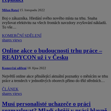
Milan Rataj
15. listopadu 2022
Boj o zákazníka. Hledání svého nového místa na trhu. Snaha
zvyšovat efektivitu na všech frontách navzdory zvyšování nákladů.
To vše…
KOMERČNÍ SDĚLENÍ
shares
views
Online akce o budoucnosti trhu práce –
READYCON už i v Česku
Komerční sdělení
18. října 2022
Největší online akce přinášející aktuální poznatky o měnícím se trhu
práce a trendech v jednotlivých oborech přímo do tříd středních…
ČLÁNEK
shares
views
Musí personalisté uchazeče o práci
rozmazlovat? Mladí chtějí v práci hlavně