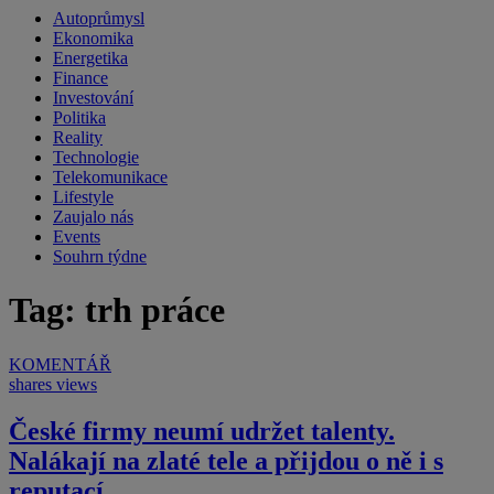
Autoprůmysl
Ekonomika
Energetika
Finance
Investování
Politika
Reality
Technologie
Telekomunikace
Lifestyle
Zaujalo nás
Events
Souhrn týdne
Tag: trh práce
KOMENTÁŘ
shares
views
České firmy neumí udržet talenty.
Nalákají na zlaté tele a přijdou o ně i s
reputací