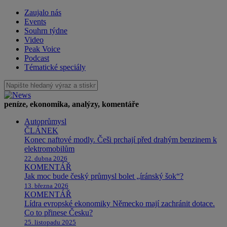
Zaujalo nás
Events
Souhrn týdne
Video
Peak Voice
Podcast
Tématické speciály
peníze, ekonomika, analýzy, komentáře
Autoprůmysl
ČLÁNEK
Konec naftové modly. Češi prchají před drahým benzinem k
elektromobilům
22. dubna 2026
KOMENTÁŘ
Jak moc bude český průmysl bolet „íránský šok“?
13. března 2026
KOMENTÁŘ
Lídra evropské ekonomiky Německo mají zachránit dotace.
Co to přinese Česku?
25. listopadu 2025