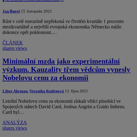
Jan Bureš
15. listopadu 2021
Růst v celé eurozóně nepřekoná ve čtvrtém kvartále 1 procento
mezikvartálně a největší evropská ekonomika Německo může
dokonce opět poklesnout.…
ČLÁNEK
shares
views
Minimální mzda jako experimentální
výzkum. Kauzality třem vědcům vynesly
Nobelovu cenu za ekonomii
Libor Akrman
,
Veronika Kudrnová
12. října 2021
Letošní Nobelovu cenu za ekonomii získali vědci působící ve
Spojených státech David Card, Joshua Angrist a Guido Imbens.
Card byl…
ANALÝZA
shares
views