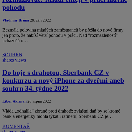
pohodu
Vladimír Brůna
29. září 2022
Bezmála polovina mladých zaměstnanců by přešla do nové firmy
jen proto, že nabízí větší pohodu v práci. Nad "rozmazleností"
uchazečů o…
SOUHRN
shares
views
Do boje s drahotou, Sberbank CZ v
konkurzu a nový iPhone za dveřmi aneb
souhrn 34. týdne 2022
Libor Akrman
26. srpna 2022
Vláda „odhalila“ zbraně proti drahotě; zvláštní daň by se kromě
bank a energetiky mohla týkat i rafinerií; Sberbank CZ je…
KOMENTÁŘ
shares
views