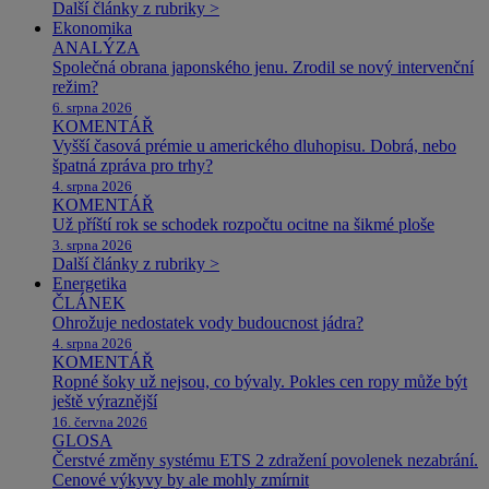
Další články z rubriky >
Ekonomika
ANALÝZA
Společná obrana japonského jenu. Zrodil se nový intervenční
režim?
6. srpna 2026
KOMENTÁŘ
Vyšší časová prémie u amerického dluhopisu. Dobrá, nebo
špatná zpráva pro trhy?
4. srpna 2026
KOMENTÁŘ
Už příští rok se schodek rozpočtu ocitne na šikmé ploše
3. srpna 2026
Další články z rubriky >
Energetika
ČLÁNEK
Ohrožuje nedostatek vody budoucnost jádra?
4. srpna 2026
KOMENTÁŘ
Ropné šoky už nejsou, co bývaly. Pokles cen ropy může být
ještě výraznější
16. června 2026
GLOSA
Čerstvé změny systému ETS 2 zdražení povolenek nezabrání.
Cenové výkyvy by ale mohly zmírnit