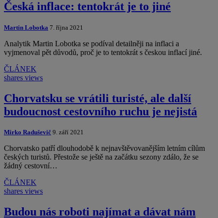
Česká inflace: tentokrát je to jiné
Martin Lobotka
7. října 2021
Analytik Martin Lobotka se podíval detailněji na inflaci a
vyjmenoval pět důvodů, proč je to tentokrát s českou inflací jiné.
ČLÁNEK
shares
views
Chorvatsku se vrátili turisté, ale další
budoucnost cestovního ruchu je nejistá
Mirko Raduševič
9. září 2021
Chorvatsko patří dlouhodobě k nejnavštěvovanějším letním cílům
českých turistů. Přestože se ještě na začátku sezony zdálo, že se
žádný cestovní…
ČLÁNEK
shares
views
Budou nás roboti najímat a dávat nám