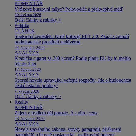
KOMENTÁŘ
Vítězové burzovní rallye? Polovodiče a překvapivě měď
20. května 2026
Další články z rubriky >
Politika
ČLÁNEK
Soukromí zemědělci tvrdě kritizují EET 2.0: Zkazí a zamoří
podnikatelské prostředí nedůvěrou
24. července 2026
ANALÝZA
Krabička cigaret za 200 korun? Podle plánu EU by to mohlo
být do 5 let
17. června 2026
ANALÝZA
Sporná novela upravující veřejné rozpočty. Jde o budoucnost
české fiskální politiky?
7. května 2026
Další články z rubriky >
Reality
KOMENTÁŘ
Zájem o bydlení dál poroste. A s ním i ceny
23. července 2026
ANALÝZA
Novela stavebního zákona: stovky paragrafů, přiškrcení
památkářů a hlavně poslanecké „pytlíkování bokem“