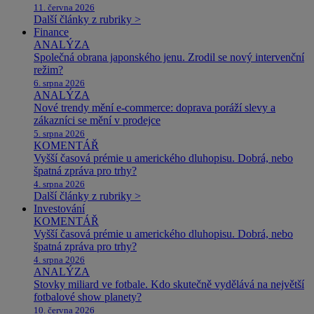
11. června 2026
Další články z rubriky >
Finance
ANALÝZA
Společná obrana japonského jenu. Zrodil se nový intervenční
režim?
6. srpna 2026
ANALÝZA
Nové trendy mění e-commerce: doprava poráží slevy a
zákazníci se mění v prodejce
5. srpna 2026
KOMENTÁŘ
Vyšší časová prémie u amerického dluhopisu. Dobrá, nebo
špatná zpráva pro trhy?
4. srpna 2026
Další články z rubriky >
Investování
KOMENTÁŘ
Vyšší časová prémie u amerického dluhopisu. Dobrá, nebo
špatná zpráva pro trhy?
4. srpna 2026
ANALÝZA
Stovky miliard ve fotbale. Kdo skutečně vydělává na největší
fotbalové show planety?
10. června 2026