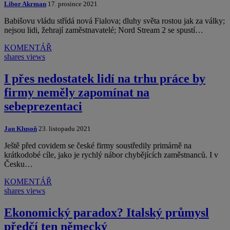
Libor Akrman
17. prosince 2021
Babišovu vládu střídá nová Fialova; dluhy světa rostou jak za války;
nejsou lidi, žehrají zaměstnavatelé; Nord Stream 2 se spustí…
KOMENTÁŘ
shares
views
I přes nedostatek lidí na trhu práce by
firmy neměly zapomínat na
sebeprezentaci
Jan Klusoň
23. listopadu 2021
Ještě před covidem se české firmy soustředily primárně na
krátkodobé cíle, jako je rychlý nábor chybějících zaměstnanců. I v
Česku…
KOMENTÁŘ
shares
views
Ekonomický paradox? Italský průmysl
předčí ten německý