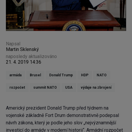
Napsal
Martin Sklenský
naposledy aktualizováno
21. 4. 2019 14:36
armáda
Brusel
Donald Trump
HDP
NATO
rozpočet
summit NATO
USA
výdaje na zbrojení
Americký prezident Donald Trump před týdnem na
vojenské základně Fort Drum demonstrativně podepsal
návrh zákona, který je podle jeho slov „nejvýznamnější
investicí do armády v moderní historii“. Armádní rozpočet