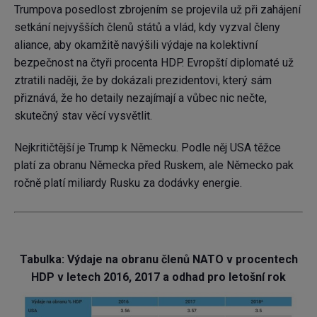
Trumpova posedlost zbrojením se projevila už při zahájení
setkání nejvyšších členů států a vlád, kdy vyzval členy
aliance, aby okamžitě navýšili výdaje na kolektivní
bezpečnost na čtyři procenta HDP. Evropští diplomaté už
ztratili naději, že by dokázali prezidentovi, který sám
přiznává, že ho detaily nezajímají a vůbec nic nečte,
skutečný stav věcí vysvětlit.
Nejkritičtější je Trump k Německu. Podle něj USA těžce
platí za obranu Německa před Ruskem, ale Německo pak
ročně platí miliardy Rusku za dodávky energie.
Tabulka: Výdaje na obranu členů NATO v procentech
HDP v letech 2016, 2017 a odhad pro letošní rok