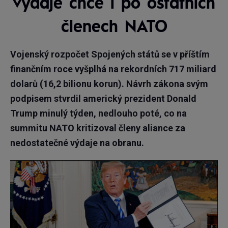
výdaje chce i po ostatních
členech NATO
Vojenský rozpočet Spojených států se v příštím
finančním roce vyšplhá na rekordních 717 miliard
dolarů (16,2 bilionu korun). Návrh zákona svým
podpisem stvrdil americký prezident Donald
Trump minulý týden, nedlouho poté, co na
summitu NATO kritizoval členy aliance za
nedostatečné výdaje na obranu.