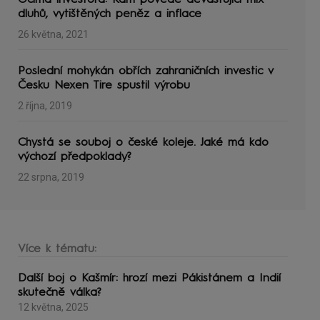
Očima investora: Kam povede devastující mix
dluhů, vytištěných peněz a inflace
26 května, 2021
Poslední mohykán obřích zahraničních investic v
Česku Nexen Tire spustil výrobu
2 října, 2019
Chystá se souboj o české koleje. Jaké má kdo
výchozí předpoklady?
22 srpna, 2019
Více k tématu:
Další boj o Kašmír: hrozí mezi Pákistánem a Indií
skutečně válka?
12 května, 2025