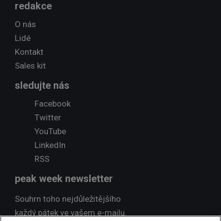
redakce
O nás
Lidé
Kontakt
Sales kit
sledujte nás
Facebook
Twitter
YouTube
LinkedIn
RSS
peak week newsletter
Souhrn toho nejdůležitějšího
každý pátek ve vašem e-mailu.