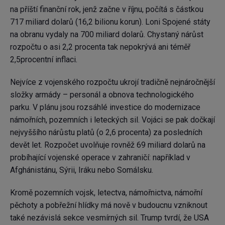
na příští finanční rok, jenž začne v říjnu, počítá s částkou
717 miliard dolarů (16,2 bilionu korun). Loni Spojené státy
na obranu vydaly na 700 miliard dolarů. Chystaný nárůst
rozpočtu o asi 2,2 procenta tak nepokrývá ani téměř
2,5procentní inflaci.
Nejvíce z vojenského rozpočtu ukrojí tradičně nejnáročnější
složky armády – personál a obnova technologického
parku. V plánu jsou rozsáhlé investice do modernizace
námořních, pozemních i leteckých sil. Vojáci se pak dočkají
nejvyššího nárůstu platů (o 2,6 procenta) za posledních
devět let. Rozpočet uvolňuje rovněž 69 miliard dolarů na
probíhající vojenské operace v zahraničí: například v
Afghánistánu, Sýrii, Iráku nebo Somálsku.
Kromě pozemních vojsk, letectva, námořnictva, námořní
pěchoty a pobřežní hlídky má nově v budoucnu vzniknout
také nezávislá sekce vesmírných sil. Trump tvrdí, že USA