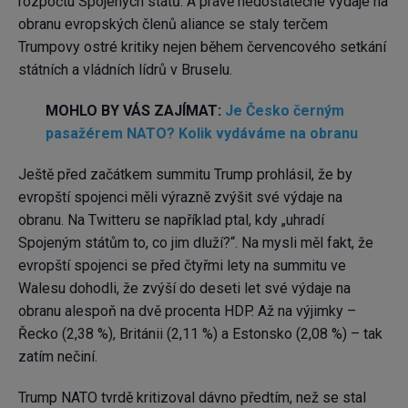
rozpočtu Spojených států. A právě nedostatečné výdaje na
obranu evropských členů aliance se staly terčem
Trumpovy ostré kritiky nejen během červencového setkání
státních a vládních lídrů v Bruselu.
MOHLO BY VÁS ZAJÍMAT:
Je Česko černým
pasažérem NATO? Kolik vydáváme na obranu
Ještě před začátkem summitu Trump prohlásil, že by
evropští spojenci měli výrazně zvýšit své výdaje na
obranu. Na Twitteru se například ptal, kdy „uhradí
Spojeným státům to, co jim dluží?“. Na mysli měl fakt, že
evropští spojenci se před čtyřmi lety na summitu ve
Walesu dohodli, že zvýší do deseti let své výdaje na
obranu alespoň na dvě procenta HDP. Až na výjimky –
Řecko (2,38 %), Británii (2,11 %) a Estonsko (2,08 %) – tak
zatím nečiní.
Trump NATO tvrdě kritizoval dávno předtím, než se stal