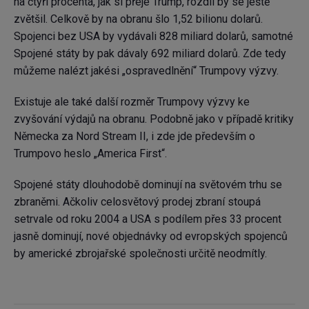
na čtyři procenta, jak si přeje Trump, rozdíl by se ještě
zvětšil. Celkově by na obranu šlo 1,52 bilionu dolarů.
Spojenci bez USA by vydávali 828 miliard dolarů, samotné
Spojené státy by pak dávaly 692 miliard dolarů. Zde tedy
můžeme nalézt jakési „ospravedlnění“ Trumpovy výzvy.
Existuje ale také další rozměr Trumpovy výzvy ke
zvyšování výdajů na obranu. Podobně jako v případě kritiky
Německa za Nord Stream II, i zde jde především o
Trumpovo heslo „America First“.
Spojené státy dlouhodobě dominují na světovém trhu se
zbraněmi. Ačkoliv celosvětový prodej zbraní stoupá
setrvale od roku 2004 a USA s podílem přes 33 procent
jasně dominují, nové objednávky od evropských spojenců
by americké zbrojařské společnosti určitě neodmítly.