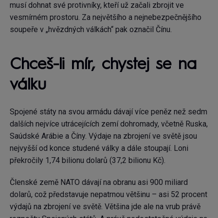
musí dohnat své protivníky, kteří už začali zbrojit ve
vesmírném prostoru. Za největšího a nejnebezpečnějšího
soupeře v „hvězdných válkách“ pak označil Čínu.
Chceš-li mír, chystej se na
válku
Spojené státy na svou armádu dávají více peněz než sedm
dalších nejvíce utrácejících zemí dohromady, včetně Ruska,
Saúdské Arábie a Číny. Výdaje na zbrojení ve světě jsou
nejvyšší od konce studené války a dále stoupají. Loni
překročily 1,74 bilionu dolarů (37,2 bilionu Kč).
Členské země NATO dávají na obranu asi 900 miliard
dolarů, což představuje nepatrnou většinu – asi 52 procent
výdajů na zbrojení ve světě. Většina jde ale na vrub právě