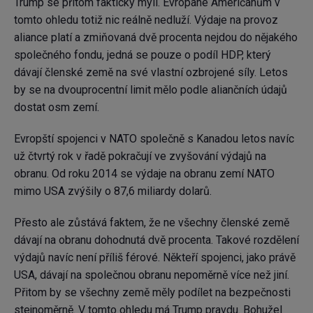
Trump se přitom fakticky mýlí. Evropané Američanům v
tomto ohledu totiž nic reálně nedluží. Výdaje na provoz
aliance platí a zmiňovaná dvě procenta nejdou do nějakého
společného fondu, jedná se pouze o podíl HDP, který
dávají členské země na své vlastní ozbrojené síly. Letos
by se na dvouprocentní limit mělo podle aliančních údajů
dostat osm zemí.
Evropští spojenci v NATO společně s Kanadou letos navíc
už čtvrtý rok v řadě pokračují ve zvyšování výdajů na
obranu. Od roku 2014 se výdaje na obranu zemí NATO
mimo USA zvýšily o 87,6 miliardy dolarů.
Přesto ale zůstává faktem, že ne všechny členské země
dávají na obranu dohodnutá dvě procenta. Takové rozdělení
výdajů navíc není příliš férové. Někteří spojenci, jako právě
USA, dávají na společnou obranu nepoměrně více než jiní.
Přitom by se všechny země měly podílet na bezpečnosti
stejnoměrně. V tomto ohledu má Trump pravdu. Bohužel