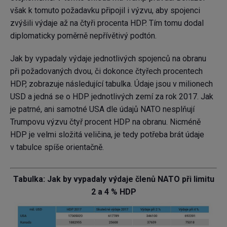
však k tomuto požadavku připojil i výzvu, aby spojenci
zvýšili výdaje až na čtyři procenta HDP. Tím tomu dodal
diplomaticky poměrně nepřívětivý podtón.
Jak by vypadaly výdaje jednotlivých spojenců na obranu
při požadovaných dvou, či dokonce čtyřech procentech
HDP, zobrazuje následující tabulka. Údaje jsou v milionech
USD a jedná se o HDP jednotlivých zemí za rok 2017. Jak
je patrné, ani samotné USA dle údajů NATO nesplňují
Trumpovu výzvu čtyř procent HDP na obranu. Nicméně
HDP je velmi složitá veličina, je tedy potřeba brát údaje
v tabulce spíše orientačně.
Tabulka: Jak by vypadaly výdaje členů NATO při limitu
2 a 4 % HDP