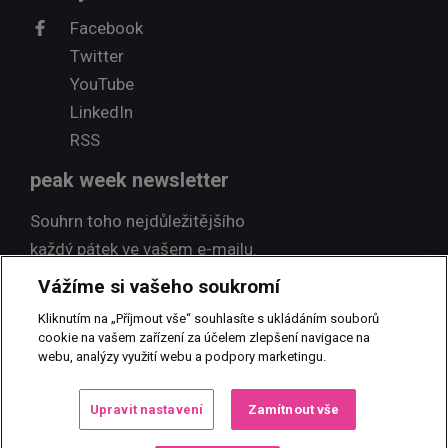
Facebook
Twitter
YouTube
LinkedIn
RSS
peak week newsletter
Souhrn toho nejdůležitějšího
každý pátek ve vašem e-mailu.
Vážíme si vašeho soukromí
Přihlásit odběr
Kliknutím na „Příjmout vše“ souhlasíte s ukládáním souborů
cookie na vašem zařízení za účelem zlepšení navigace na
webu, analýzy využití webu a podpory marketingu.
© 2017 PEAK NEWS MEDIA, s.r.o.
Jakékoliv užití obsahu včetně
Upravit nastavení
Zamítnout vše
převzetí, šíření či dalšího zpřístupňování článků a fotografií je bez
písemného souhlasu PEAK NEWS MEDIA, s.r.o. zakázáno.