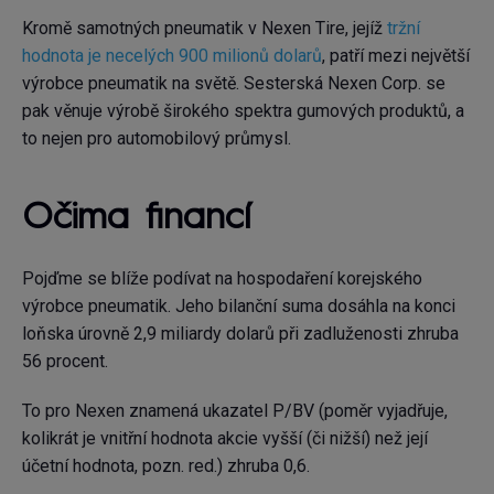
Kromě samotných pneumatik v Nexen Tire, jejíž
tržní
hodnota je necelých 900 milionů dolarů
, patří mezi největší
výrobce pneumatik na světě. Sesterská Nexen Corp. se
pak věnuje výrobě širokého spektra gumových produktů, a
to nejen pro automobilový průmysl.
Očima financí
Pojďme se blíže podívat na hospodaření korejského
výrobce pneumatik. Jeho bilanční suma dosáhla na konci
loňska úrovně 2,9 miliardy dolarů při zadluženosti zhruba
56 procent.
To pro Nexen znamená ukazatel P/BV (poměr vyjadřuje,
kolikrát je vnitřní hodnota akcie vyšší (či nižší) než její
účetní hodnota, pozn. red.) zhruba 0,6.