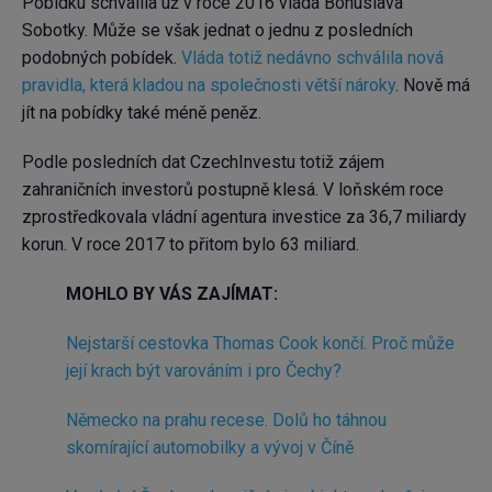
Pobídku schválila už v roce 2016 vláda Bohuslava
Sobotky. Může se však jednat o jednu z posledních
podobných pobídek.
Vláda totiž nedávno schválila nová
pravidla, která kladou na společnosti větší nároky
. Nově má
jít na pobídky také méně peněz.
Podle posledních dat CzechInvestu totiž zájem
zahraničních investorů postupně klesá. V loňském roce
zprostředkovala vládní agentura investice za 36,7 miliardy
korun. V roce 2017 to přitom bylo 63 miliard.
MOHLO BY VÁS ZAJÍMAT:
Nejstarší cestovka Thomas Cook končí. Proč může
její krach být varováním i pro Čechy?
Německo na prahu recese. Dolů ho táhnou
skomírající automobilky a vývoj v Číně