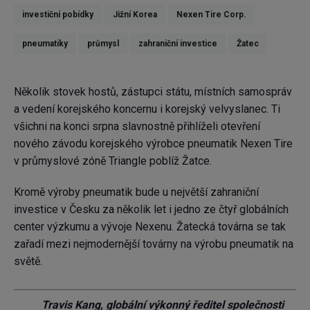
investiční pobídky
Jižní Korea
Nexen Tire Corp.
pneumatiky
průmysl
zahraniční investice
Žatec
Několik stovek hostů, zástupci státu, místních samospráv
a vedení korejského koncernu i korejský velvyslanec. Ti
všichni na konci srpna slavnostně přihlíželi otevření
nového závodu korejského výrobce pneumatik Nexen Tire
v průmyslové zóně Triangle poblíž Žatce.
Kromě výroby pneumatik bude u největší zahraniční
investice v Česku za několik let i jedno ze čtyř globálních
center výzkumu a vývoje Nexenu. Žatecká továrna se tak
zařadí mezi nejmodernější továrny na výrobu pneumatik na
světě.
Travis Kang, globální výkonný ředitel společnosti