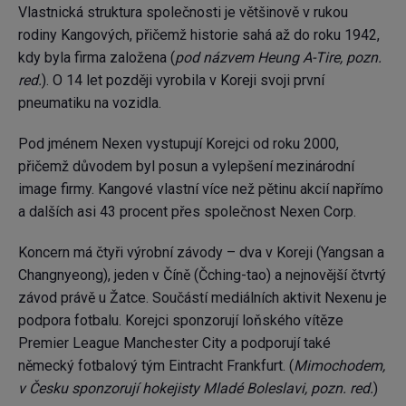
Vlastnická struktura společnosti je většinově v rukou
rodiny Kangových, přičemž historie sahá až do roku 1942,
kdy byla firma založena (
pod názvem Heung A-Tire, pozn.
red.
). O 14 let později vyrobila v Koreji svoji první
pneumatiku na vozidla.
Pod jménem Nexen vystupují Korejci od roku 2000,
přičemž důvodem byl posun a vylepšení mezinárodní
image firmy. Kangové vlastní více než pětinu akcií napřímo
a dalších asi 43 procent přes společnost Nexen Corp.
Koncern má čtyři výrobní závody – dva v Koreji (Yangsan a
Changnyeong), jeden v Číně (Čching-tao) a nejnovější čtvrtý
závod právě u Žatce. Součástí mediálních aktivit
Nexenu
je
podpora fotbalu. Korejci sponzorují loňského vítěze
Premier League Manchester City a podporují také
německý fotbalový tým Eintracht Frankfurt. (
Mimochodem,
v Česku sponzorují hokejisty Mladé Boleslavi, pozn. red.
)