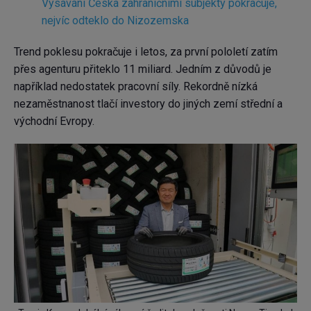
Vysávání Česka zahraničními subjekty pokračuje,
nejvíc odteklo do Nizozemska
Trend poklesu pokračuje i letos, za první pololetí zatím
přes agenturu přiteklo 11 miliard. Jedním z důvodů je
například nedostatek pracovní síly. Rekordně nízká
nezaměstnanost tlačí investory do jiných zemí střední a
východní Evropy.