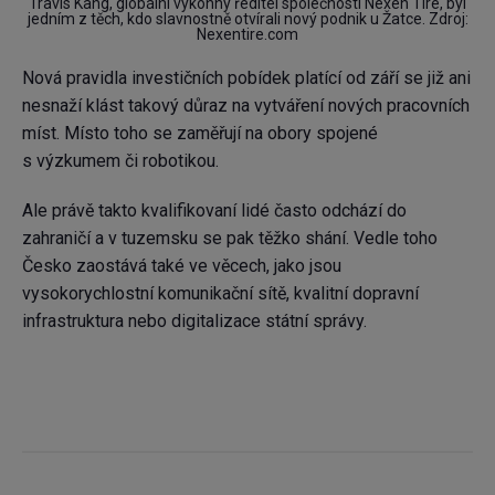
Travis Kang, globální výkonný ředitel společnosti Nexen Tire, byl
jedním z těch, kdo slavnostně otvírali nový podnik u Žatce. Zdroj:
Nexentire.com
Nová pravidla investičních pobídek platící od září se již ani
nesnaží klást takový důraz na vytváření nových pracovních
míst. Místo toho se zaměřují na obory spojené
s výzkumem či robotikou.
Ale právě takto kvalifikovaní lidé často odchází do
zahraničí a v tuzemsku se pak těžko shání. Vedle toho
Česko zaostává také ve věcech, jako jsou
vysokorychlostní komunikační sítě, kvalitní dopravní
infrastruktura nebo digitalizace státní správy.