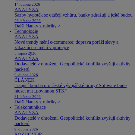
14. dubna 2026
ANALÝZA
Sazby hypoték se otáčejí vzhůru, banky zdražují a ještě budou
26. března 2026
Další články z rubriky >
Technologie
ANALÝZA
Nové trendy mění e-commerce: doprava poráží slevy a
zákazníci se mění v prodejce
5. srpna 2026
ANALÝZA
Dodavatelé v ohrožení. Geopolitické konflikt zvyšují aktivity
hackerů
9. dubna 2026
ČLÁNEK
Tikající bomba pro české vývojářské firmy? Software bude
muset mít „povinnou STK“
31. března 2026
Další články z rubriky >
Telekomunikace
ANALÝZA
Dodavatelé v ohrožení. Geopolitické konflikt zvyšují aktivity
hackerů
9. dubna 2026
ROZHOVOR