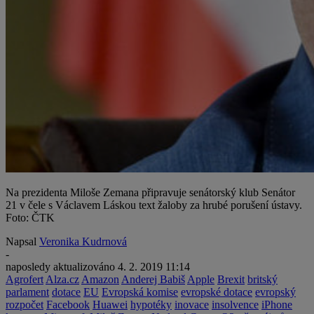
Na prezidenta Miloše Zemana připravuje senátorský klub Senátor
21 v čele s Václavem Láskou text žaloby za hrubé porušení ústavy.
Foto: ČTK
Napsal
Veronika Kudrnová
-
naposledy aktualizováno
4. 2. 2019 11:14
Agrofert
Alza.cz
Amazon
Anderej Babiš
Apple
Brexit
britský
parlament
dotace
EU
Evropská komise
evropské dotace
evropský
rozpočet
Facebook
Huawei
hypotéky
inovace
insolvence
iPhone