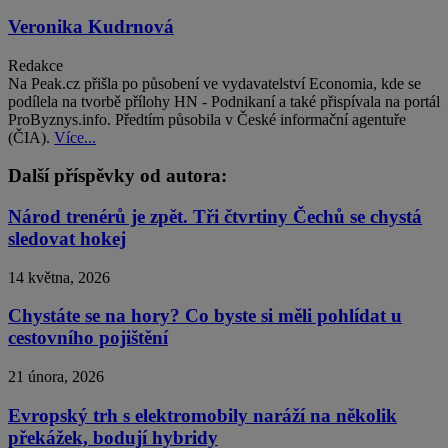
Veronika Kudrnová
Redakce
Na Peak.cz přišla po působení ve vydavatelství Economia, kde se
podílela na tvorbě přílohy HN - Podnikaní a také přispívala na portál
ProByznys.info. Předtím působila v České informační agentuře
(ČIA).
Více...
Další příspěvky od autora:
Národ trenérů je zpět. Tři čtvrtiny Čechů se chystá
sledovat hokej
14 května, 2026
Chystáte se na hory? Co byste si měli pohlídat u
cestovního pojištění
21 února, 2026
Evropský trh s elektromobily naráží na několik
překážek, bodují hybridy