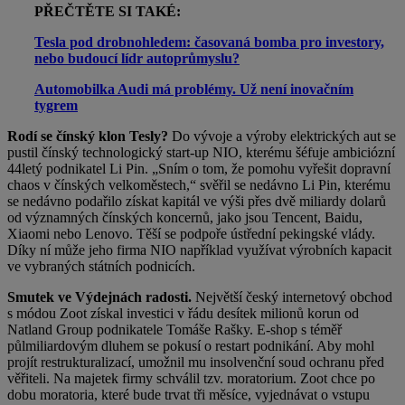
PŘEČTĚTE SI TAKÉ:
Tesla pod drobnohledem: časovaná bomba pro investory,
nebo budoucí lídr autoprůmyslu?
Automobilka Audi má problémy. Už není inovačním
tygrem
Rodí se čínský klon Tesly?
Do vývoje a výroby elektrických aut se
pustil čínský technologický start-up NIO, kterému šéfuje ambiciózní
44letý podnikatel Li Pin. „Sním o tom, že pomohu vyřešit dopravní
chaos v čínských velkoměstech,“ svěřil se nedávno Li Pin, kterému
se nedávno podařilo získat kapitál ve výši přes dvě miliardy dolarů
od významných čínských koncernů, jako jsou Tencent, Baidu,
Xiaomi nebo Lenovo. Těší se podpoře ústřední pekingské vlády.
Díky ní může jeho firma NIO například využívat výrobních kapacit
ve vybraných státních podnicích.
Smutek ve Výdejnách radosti.
Největší český internetový obchod
s módou Zoot získal investici v řádu desítek milionů korun od
Natland Group podnikatele Tomáše Rašky. E-shop s téměř
půlmiliardovým dluhem se pokusí o restart podnikání. Aby mohl
projít restrukturalizací, umožnil mu insolvenční soud ochranu před
věřiteli. Na majetek firmy schválil tzv. moratorium. Zoot chce po
dobu moratoria, které bude trvat tři měsíce, vyjednávat o vstupu