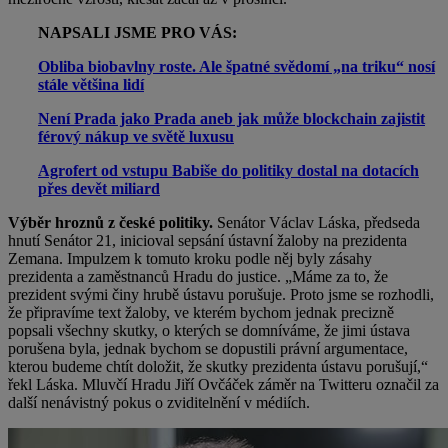
NAPSALI JSME PRO VÁS:
Obliba biobavlny roste. Ale špatné svědomí „na triku“ nosí
stále většina lidí
Není Prada jako Prada aneb jak může blockchain zajistit
férový nákup ve světě luxusu
Agrofert od vstupu Babiše do politiky dostal na dotacích
přes devět miliard
Výběr hroznů z české politiky.
Senátor Václav Láska, předseda
hnutí Senátor 21, inicioval sepsání ústavní žaloby na prezidenta
Zemana. Impulzem k tomuto kroku podle něj byly zásahy
prezidenta a zaměstnanců Hradu do justice. „Máme za to, že
prezident svými činy hrubě ústavu porušuje. Proto jsme se rozhodli,
že připravíme text žaloby, ve kterém bychom jednak precizně
popsali všechny skutky, o kterých se domníváme, že jimi ústava
porušena byla, jednak bychom se dopustili právní argumentace,
kterou budeme chtít doložit, že skutky prezidenta ústavu porušují,“
řekl Láska. Mluvčí Hradu Jiří Ovčáček záměr na Twitteru označil za
další nenávistný pokus o zviditelnění v médiích.