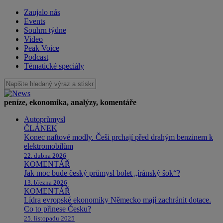
Zaujalo nás
Events
Souhrn týdne
Video
Peak Voice
Podcast
Tématické speciály
peníze, ekonomika, analýzy, komentáře
Autoprůmysl
ČLÁNEK
Konec naftové modly. Češi prchají před drahým benzinem k
elektromobilům
22. dubna 2026
KOMENTÁŘ
Jak moc bude český průmysl bolet „íránský šok“?
13. března 2026
KOMENTÁŘ
Lídra evropské ekonomiky Německo mají zachránit dotace.
Co to přinese Česku?
25. listopadu 2025