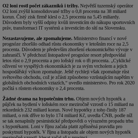
O2 loni rostl počet zákazníků i tržby.
Největší tuzemský operátor
O2 loni zvýšil konsolidované tržby o 0,8 procenta na 38 miliard
korun. Čistý zisk firmě klesl o 2,5 procenta na 5,45 miliardy.
Důvodem byly vyšší odpisy kvůli investicím do nákupu sportovních
práv, transformaci IT systémů a investicím do sítí na Slovensku.
Nezastavujeme, ale zpomalujeme.
Ministerstvo financí v nové
prognóze zhoršilo odhad růstu ekonomiky v letošním roce na 2,5
procenta. Důvodem je především zhoršení ekonomického vývoje v
zahraničí. V předchozí listopadové prognóze resort předpovídal
letos růst o 2,9 procenta a pro loňský rok o tři procenta. „Cyklické
oživení ve vyspělých ekonomikách je za svým vrcholem a jejich
hospodářský výkon zpomaluje. Ještě rychleji však zpomaluje růst
světového obchodu, což je zčásti způsobeno vzrůstajícím napětím v
globálních obchodních vztazích,“ uvedlo ministerstvo. Pro rok 2020
počítá s růstem ekonomiky o 2,4 procenta.
Žádné drama na hypotečním trhu.
Objem nových hypoték a
půjček na bydlení v loňském roce meziročně vzrostl o 15 miliard na
rekordních 232 miliard korun. Nové hypotéky z toho činily 187
miliard, o rok dříve to bylo 174 miliard Kč, uvedla ČNB, podle níž
se tak nenaplnily pesimistické předpovědi o výrazném propadu trhu
s hypotékami. Loni v říjnu začala platit zpřísněná pravidla pro
poskytnutí hypoték. V říjnu a listopadu ale objem nových hypoték
meziročně vzrostl, klesat začal až v prosinci.