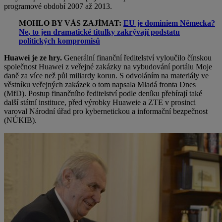
programové období 2007 až 2013.
MOHLO BY VÁS ZAJÍMAT:
EU je dominiem Německa?
Ne, to jen dramatické titulky zakrývají podstatu
politických kompromisů
Huawei je ze hry.
Generální finanční ředitelství vyloučilo čínskou
společnost Huawei z veřejné zakázky na vybudování portálu Moje
daně za více než půl miliardy korun. S odvoláním na materiály ve
věstníku veřejných zakázek o tom napsala Mladá fronta Dnes
(MfD). Postup finančního ředitelství podle deníku přebírají také
další státní instituce, před výrobky Huaweie a ZTE v prosinci
varoval Národní úřad pro kybernetickou a informační bezpečnost
(NÚKIB).