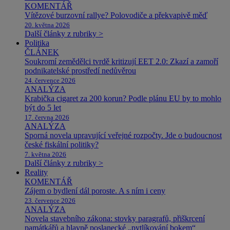
KOMENTÁŘ
Vítězové burzovní rallye? Polovodiče a překvapivě měď
20. května 2026
Další články z rubriky >
Politika
ČLÁNEK
Soukromí zemědělci tvrdě kritizují EET 2.0: Zkazí a zamoří
podnikatelské prostředí nedůvěrou
24. července 2026
ANALÝZA
Krabička cigaret za 200 korun? Podle plánu EU by to mohlo
být do 5 let
17. června 2026
ANALÝZA
Sporná novela upravující veřejné rozpočty. Jde o budoucnost
české fiskální politiky?
7. května 2026
Další články z rubriky >
Reality
KOMENTÁŘ
Zájem o bydlení dál poroste. A s ním i ceny
23. července 2026
ANALÝZA
Novela stavebního zákona: stovky paragrafů, přiškrcení
památkářů a hlavně poslanecké „pytlíkování bokem“