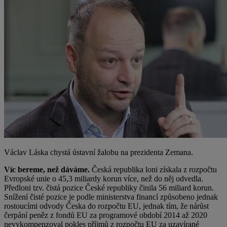
Václav Láska chystá ústavní žalobu na prezidenta Zemana.
Víc bereme, než dáváme.
Česká republika loni získala z rozpočtu
Evropské unie o 45,3 miliardy korun více, než do něj odvedla.
Předloni tzv. čistá pozice České republiky činila 56 miliard korun.
Snížení čisté pozice je podle ministerstva financí způsobeno jednak
rostoucími odvody Česka do rozpočtu EU, jednak tím, že nárůst
čerpání peněz z fondů EU za programové období 2014 až 2020
nevykompenzoval pokles příjmů z rozpočtu EU za uzavírané