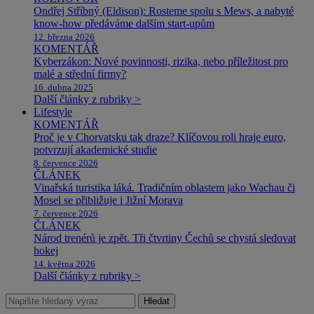
Ondřej Stříbný (Eldison): Rosteme spolu s Mews, a nabyté
know-how předáváme dalším start-upům
12. března 2026
KOMENTÁŘ
Kyberzákon: Nové povinnosti, rizika, nebo příležitost pro
malé a střední firmy?
16. dubna 2025
Další články z rubriky >
Lifestyle
KOMENTÁŘ
Proč je v Chorvatsku tak draze? Klíčovou roli hraje euro,
potvrzují akademické studie
8. července 2026
ČLÁNEK
Vinařská turistika láká. Tradičním oblastem jako Wachau či
Mosel se přibližuje i Jižní Morava
7. července 2026
ČLÁNEK
Národ trenérů je zpět. Tři čtvrtiny Čechů se chystá sledovat
hokej
14. května 2026
Další články z rubriky >
Hledat