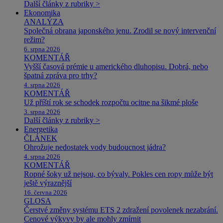
Další články z rubriky >
Ekonomika
ANALÝZA
Společná obrana japonského jenu. Zrodil se nový intervenční
režim?
6. srpna 2026
KOMENTÁŘ
Vyšší časová prémie u amerického dluhopisu. Dobrá, nebo
špatná zpráva pro trhy?
4. srpna 2026
KOMENTÁŘ
Už příští rok se schodek rozpočtu ocitne na šikmé ploše
3. srpna 2026
Další články z rubriky >
Energetika
ČLÁNEK
Ohrožuje nedostatek vody budoucnost jádra?
4. srpna 2026
KOMENTÁŘ
Ropné šoky už nejsou, co bývaly. Pokles cen ropy může být
ještě výraznější
16. června 2026
GLOSA
Čerstvé změny systému ETS 2 zdražení povolenek nezabrání.
Cenové výkyvy by ale mohly zmírnit