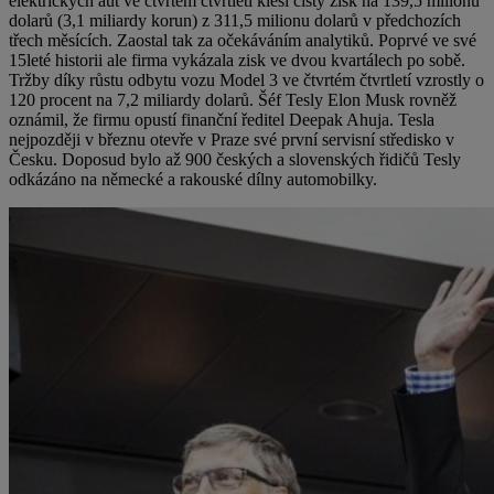
elektrických aut ve čtvrtém čtvrtletí klesl čistý zisk na 139,5 milionu
dolarů (3,1 miliardy korun) z 311,5 milionu dolarů v předchozích
třech měsících. Zaostal tak za očekáváním analytiků. Poprvé ve své
15leté historii ale firma vykázala zisk ve dvou kvartálech po sobě.
Tržby díky růstu odbytu vozu Model 3 ve čtvrtém čtvrtletí vzrostly o
120 procent na 7,2 miliardy dolarů. Šéf Tesly Elon Musk rovněž
oznámil, že firmu opustí finanční ředitel Deepak Ahuja. Tesla
nejpozději v březnu otevře v Praze své první servisní středisko v
Česku. Doposud bylo až 900 českých a slovenských řidičů Tesly
odkázáno na německé a rakouské dílny automobilky.