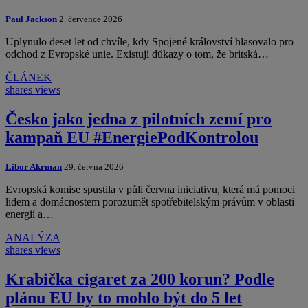
Paul Jackson
2. července 2026
Uplynulo deset let od chvíle, kdy Spojené království hlasovalo pro
odchod z Evropské unie. Existují důkazy o tom, že britská…
ČLÁNEK
shares
views
Česko jako jedna z pilotních zemí pro
kampaň EU #EnergiePodKontrolou
Libor Akrman
29. června 2026
Evropská komise spustila v půli června iniciativu, která má pomoci
lidem a domácnostem porozumět spotřebitelským právům v oblasti
energií a…
ANALÝZA
shares
views
Krabička cigaret za 200 korun? Podle
plánu EU by to mohlo být do 5 let