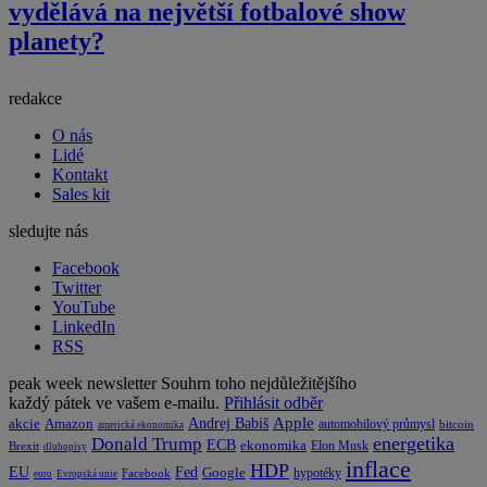
vydělává na největší fotbalové show
planety?
redakce
O nás
Lidé
Kontakt
Sales kit
sledujte nás
Facebook
Twitter
YouTube
LinkedIn
RSS
peak week newsletter
Souhrn toho nejdůležitějšího
každý pátek ve vašem e-mailu.
Přihlásit odběr
Apple
Amazon
Andrej Babiš
akcie
automobilový průmysl
bitcoin
americká ekonomika
energetika
Donald Trump
ECB
ekonomika
Elon Musk
Brexit
dluhopisy
inflace
HDP
EU
Fed
Google
hypotéky
Facebook
euro
Evropská unie