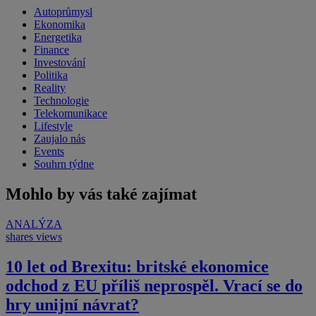
Autoprůmysl
Ekonomika
Energetika
Finance
Investování
Politika
Reality
Technologie
Telekomunikace
Lifestyle
Zaujalo nás
Events
Souhrn týdne
Mohlo by vás také zajímat
ANALÝZA
shares
views
10 let od Brexitu: britské ekonomice
odchod z EU příliš neprospěl. Vrací se do
hry unijní návrat?