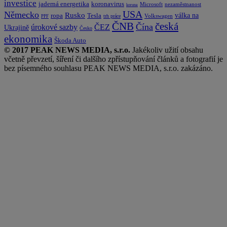
investice
koronavirus
jaderná energetika
nezaměstnanost
Microsoft
koruna
USA
Německo
Rusko
Tesla
válka na
ropa
trh práce
Volkswagen
PPF
česká
ČNB
Čína
ČEZ
úrokové sazby
Ukrajině
Česko
ekonomika
Škoda Auto
© 2017 PEAK NEWS MEDIA, s.r.o.
Jakékoliv užití obsahu
včetně převzetí, šíření či dalšího zpřístupňování článků a fotografií je
bez písemného souhlasu PEAK NEWS MEDIA, s.r.o. zakázáno.