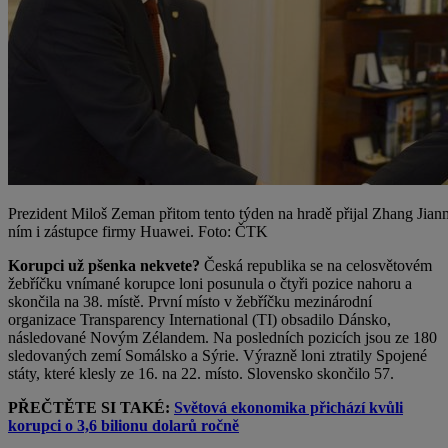
Prezident Miloš Zeman přitom tento týden na hradě přijal Zhang Jia
ním i zástupce firmy Huawei. Foto: ČTK
Korupci už pšenka nekvete?
Česká republika se na celosvětovém
žebříčku vnímané korupce loni posunula o čtyři pozice nahoru a
skončila na 38. místě. První místo v žebříčku mezinárodní
organizace Transparency International (TI) obsadilo Dánsko,
následované Novým Zélandem. Na posledních pozicích jsou ze 180
sledovaných zemí Somálsko a Sýrie. Výrazně loni ztratily Spojené
státy, které klesly ze 16. na 22. místo. Slovensko skončilo 57.
PŘEČTĚTE SI TAKÉ:
Světová ekonomika přichází kvůli
korupci o 3,6 bilionu dolarů ročně