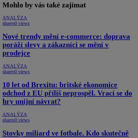
Mohlo by vás také zajímat
ANALÝZA
shares
0 views
Nové trendy mění e-commerce: doprava
poráží slevy a zákazníci se mění v
prodejce
ANALÝZA
shares
0 views
10 let od Brexitu: britské ekonomice
odchod z EU příliš neprospěl. Vrací se do
hry unijní návrat?
ANALÝZA
shares
0 views
Stovky miliard ve fotbale. Kdo skutečně