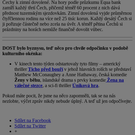
Čechy k zimní dovolené. Na hory podle průzkumu Equa bank
zamíří každý třetí Čech, přičemž téměř 60 procent z nich dává
přednost tuzemským sjezdovkám. Zimní dovolená vyjde průměrnou
čtyřčlennou rodinu na více než 25 tisíc korun. Každý desátý Čech si
ji pořizuje částečně nebo zcela na úvěr. A téměř pětina Čechů si
prázdniny na horách nemůže finančně dovolit vůbec.
DOST bylo byznysu
, teď něco pro chvíle odpočinku v podobě
kulturního okénka:
V kinech tento týden odstartovaly tyto filmy – americký
thriller
Ticho před bouří
v jehož hlavních rolích se představí
Matthew McConaughey a Anne Hathaway, česká komedie
Ženy v běhu
, islandské drama s prvky komedie
Žena na
válečné stezce
, a sci-fi thriller
Úniková hra
.
Pokud máte pocit, že jsme na něco zapomněli, tak se na nás
nezlobte, výčet zpráv nikdy nebude úplný. A teď už jen odpočívejte.
Sdílet na Facebook
Sdílet na Twitter
+