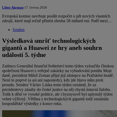
Libor Akrman
17. června 2026
Evropská komise navrhuje posílit rozpočet o pět nových vlastních
zdrojů, které mají ročně přinést zhruba 58 miliard eur. Patří mezi…
Souhrn
Výsledková smršť technologických
gigantů a Huawei ze hry aneb souhrn
událostí 5. týdne
Zatímco Generální finanční ředitelství tento týden vyloučilo čínskou
společnost Huawei z veřejné zakázky na vybudování portálu Moje
daně, prezident Miloš Zeman přijal její zástupce na Pražském hradě.
Není to poprvé (a asi ani naposledy), kdy jde hlava státu proti
proudu. Senátor Václav Láska tento týden oznámil, že za
prezidentovy zásahy do české justice na něj chystá ústavní žalobu.
Tolik k dění ve vysoké politice, ale i byznysově byl uplynulý týden
velmi výživný. Většina z technologických gigantů totiž oznámila
hospodářské výsledky z konce roku.