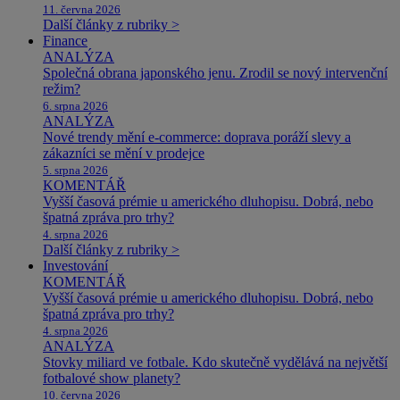
11. června 2026
Další články z rubriky >
Finance
ANALÝZA
Společná obrana japonského jenu. Zrodil se nový intervenční
režim?
6. srpna 2026
ANALÝZA
Nové trendy mění e-commerce: doprava poráží slevy a
zákazníci se mění v prodejce
5. srpna 2026
KOMENTÁŘ
Vyšší časová prémie u amerického dluhopisu. Dobrá, nebo
špatná zpráva pro trhy?
4. srpna 2026
Další články z rubriky >
Investování
KOMENTÁŘ
Vyšší časová prémie u amerického dluhopisu. Dobrá, nebo
špatná zpráva pro trhy?
4. srpna 2026
ANALÝZA
Stovky miliard ve fotbale. Kdo skutečně vydělává na největší
fotbalové show planety?
10. června 2026