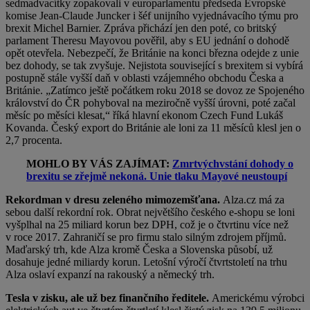
sedmadvacítky zopakovali v europarlamentu předseda Evropské
komise Jean-Claude Juncker i šéf unijního vyjednávacího týmu pro
brexit Michel Barnier. Zpráva přichází jen den poté, co britský
parlament Theresu Mayovou pověřil, aby s EU jednání o dohodě
opět otevřela. Nebezpečí, že Británie na konci března odejde z unie
bez dohody, se tak zvyšuje. Nejistota související s brexitem si vybírá
postupně stále vyšší daň v oblasti vzájemného obchodu Česka a
Británie. „Zatímco ještě počátkem roku 2018 se dovoz ze Spojeného
království do ČR pohyboval na meziročně vyšší úrovni, poté začal
měsíc po měsíci klesat,“ říká hlavní ekonom Czech Fund Lukáš
Kovanda. Český export do Británie ale loni za 11 měsíců klesl jen o
2,7 procenta.
MOHLO BY VÁS ZAJÍMAT:
Zmrtvýchvstání dohody o
brexitu se zřejmě nekoná. Unie tlaku Mayové neustoupí
Rekordman v dresu zeleného mimozemšťana.
Alza.cz má za
sebou další rekordní rok. Obrat největšího českého e-shopu se loni
vyšplhal na 25 miliard korun bez DPH, což je o čtvrtinu více než
v roce 2017. Zahraničí se pro firmu stalo silným zdrojem příjmů.
Maďarský trh, kde Alza kromě Česka a Slovenska působí, už
dosahuje jedné miliardy korun. Letošní výročí čtvrtstoletí na trhu
Alza oslaví expanzí na rakouský a německý trh.
Tesla v zisku, ale už bez finančního ředitele.
Americkému výrobci