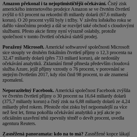
Amazon překonal i ta nejoptimističtější očekávání.
Čistý zisk
amerického internetového prodejce Amazon se ve čtvrtém čtvrtletí
zvýšil o 63 procent na rekordní tři miliardy dolarů (67,6 miliardy
korun). O 20 procent vyšší byly i tržby. V závěru loňského roku se
dařilo vánočnímu prodeji a dál se rozvíjel také obchod s cloudovými
službami. Přesto akcie firmy nyní výrazně oslabily, protože
společnost v tomto čtvrtletí očekává slabší prodej.
Poražený Microsoft.
Americké softwarové společnosti Microsoft
sice stouply ve druhém fiskálním čtvrtletí příjmy o 12,3 procenta na
32,47 miliardy dolarů (přes 733 miliard korun), ale nedostály
očekávání analytiků. Zklamání firmě přinesla především cloudová
služba Azure, jejíž příjmy vzrostly o 76 procent, v porovnání se
stejným čtvrtletím 2017, kdy růst činil 98 procent, to ale znamená
zpomalení.
Neporazitelný Facebook.
Americká společnost Facebook zvýšila
ve čtvrtém čtvrtletí příjmy o 30 procent na 16,64 miliardy dolarů
(375,7 miliardy korun) a čistý zisk na 6,88 miliardy dolarů ze 4,24
miliardy před rokem. Přestože růst zisku byl nejpomalejší za více
než šest let, firma pokořila očekávání analytiků a její akcie po
oficiálním uzavření trhů zpevnily téměř o devět procent, uvedla
agentura Reuters.
Zasněžená panoramata: kdo na to má?
Zasněžené kopce lákají