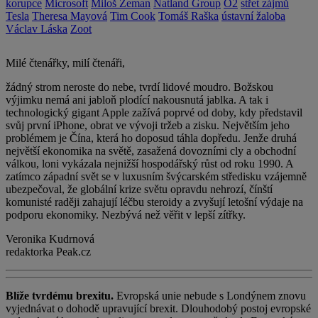
korupce
Microsoft
Miloš Zeman
Natland Group
O2
střet zájmů
Tesla
Theresa Mayová
Tim Cook
Tomáš Raška
ústavní žaloba
Václav Láska
Zoot
Milé čtenářky, milí čtenáři,
žádný strom neroste do nebe, tvrdí lidové moudro. Božskou
výjimku nemá ani jabloň plodící nakousnutá jablka. A tak i
technologický gigant Apple zažívá poprvé od doby, kdy představil
svůj první iPhone, obrat ve vývoji tržeb a zisku. Největším jeho
problémem je Čína, která ho doposud táhla dopředu. Jenže druhá
největší ekonomika na světě, zasažená dovozními cly a obchodní
válkou, loni vykázala nejnižší hospodářský růst od roku 1990. A
zatímco západní svět se v luxusním švýcarském středisku vzájemně
ubezpečoval, že globální krize světu opravdu nehrozí, čínští
komunisté raději zahajují léčbu steroidy a zvyšují letošní výdaje na
podporu ekonomiky. Nezbývá než věřit v lepší zítřky.
Veronika Kudrnová
redaktorka Peak.cz
Blíže tvrdému brexitu.
Evropská unie nebude s Londýnem znovu
vyjednávat o dohodě upravující brexit. Dlouhodobý postoj evropské