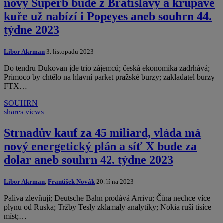
nový Superb bude z Bratislavy a křupavé
kuře už nabízí i Popeyes aneb souhrn 44.
týdne 2023
Libor Akrman
3. listopadu 2023
Do tendru Dukovan jde trio zájemců; česká ekonomika zadrhává;
Primoco by chtělo na hlavní parket pražské burzy; zakladatel burzy
FTX…
SOUHRN
shares
views
Strnadův kauf za 45 miliard, vláda má
nový energetický plán a síť X bude za
dolar aneb souhrn 42. týdne 2023
Libor Akrman
,
František Novák
20. října 2023
Paliva zlevňují; Deutsche Bahn prodává Arrivu; Čína nechce více
plynu od Ruska; Tržby Tesly zklamaly analytiky; Nokia ruší tisíce
míst;…