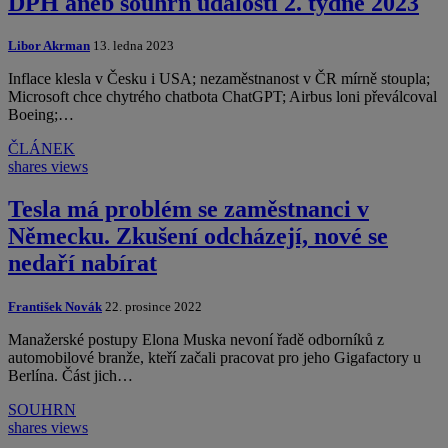
DPH aneb souhrn událostí 2. týdne 2023
Libor Akrman
13. ledna 2023
Inflace klesla v Česku i USA; nezaměstnanost v ČR mírně stoupla;
Microsoft chce chytrého chatbota ChatGPT; Airbus loni převálcoval
Boeing;…
ČLÁNEK
shares
views
Tesla má problém se zaměstnanci v
Německu. Zkušení odcházejí, nové se
nedaří nabírat
František Novák
22. prosince 2022
Manažerské postupy Elona Muska nevoní řadě odborníků z
automobilové branže, kteří začali pracovat pro jeho Gigafactory u
Berlína. Část jich…
SOUHRN
shares
views