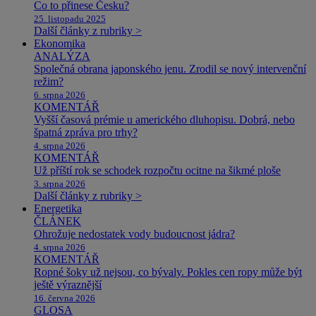
Co to přinese Česku?
25. listopadu 2025
Další články z rubriky >
Ekonomika
ANALÝZA
Společná obrana japonského jenu. Zrodil se nový intervenční
režim?
6. srpna 2026
KOMENTÁŘ
Vyšší časová prémie u amerického dluhopisu. Dobrá, nebo
špatná zpráva pro trhy?
4. srpna 2026
KOMENTÁŘ
Už příští rok se schodek rozpočtu ocitne na šikmé ploše
3. srpna 2026
Další články z rubriky >
Energetika
ČLÁNEK
Ohrožuje nedostatek vody budoucnost jádra?
4. srpna 2026
KOMENTÁŘ
Ropné šoky už nejsou, co bývaly. Pokles cen ropy může být
ještě výraznější
16. června 2026
GLOSA