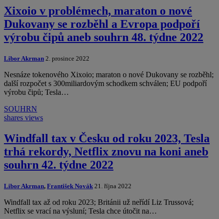
Xixoio v problémech, maraton o nové
Dukovany se rozběhl a Evropa podpoří
výrobu čipů aneb souhrn 48. týdne 2022
Libor Akrman
2. prosince 2022
Nesnáze tokenového Xixoio; maraton o nové Dukovany se rozběhl;
další rozpočet s 300miliardovým schodkem schválen; EU podpoří
výrobu čipů; Tesla…
SOUHRN
shares
views
Windfall tax v Česku od roku 2023, Tesla
trhá rekordy, Netflix znovu na koni aneb
souhrn 42. týdne 2022
Libor Akrman
,
František Novák
21. října 2022
Windfall tax až od roku 2023; Británii už neřídí Liz Trussová;
Netflix se vrací na výsluní; Tesla chce útočit na…