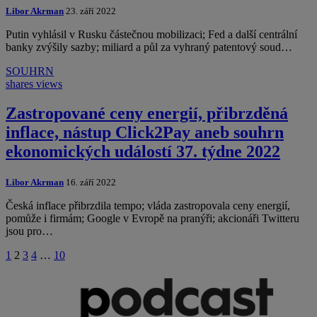
Libor Akrman
23. září 2022
Putin vyhlásil v Rusku částečnou mobilizaci; Fed a další centrální
banky zvýšily sazby; miliard a půl za vyhraný patentový soud…
SOUHRN
shares
views
Zastropované ceny energií, přibrzděná
inflace, nástup Click2Pay aneb souhrn
ekonomických událostí 37. týdne 2022
Libor Akrman
16. září 2022
Česká inflace přibrzdila tempo; vláda zastropovala ceny energií,
pomůže i firmám; Google v Evropě na pranýři; akcionáři Twitteru
jsou pro…
1
2
3
4
…
10