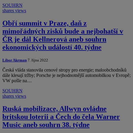
SOUHRN
shares
views
Obří summit v Praze, daň z
mimořádných zisků bude a nejbohatší v
ČR je dál Kellnerová aneb souhrn
ekonomických událostí 40. týdne
Libor Akrman
7. října 2022
Česká vláda stanovila cenové stropy pro energie; maloobchodníků
dále klesají tržby; Porsche je nejhodnotnější automobilkou v Evropě;
VW pošle na…
SOUHRN
shares
views
Ruská mobilizace, Allwyn ovládne
britskou loterii a Čech do čela Warner
Music aneb souhrn 38. týdne