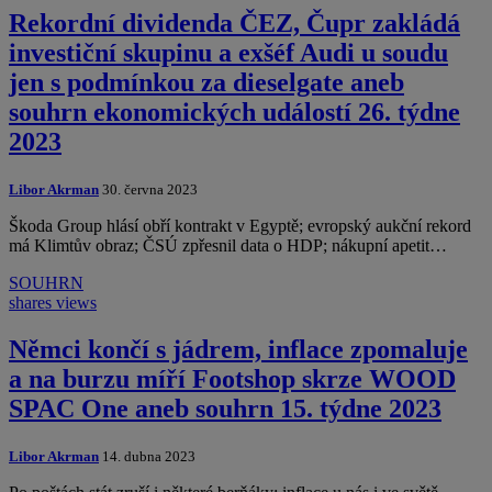
Rekordní dividenda ČEZ, Čupr zakládá
investiční skupinu a exšéf Audi u soudu
jen s podmínkou za dieselgate aneb
souhrn ekonomických událostí 26. týdne
2023
Libor Akrman
30. června 2023
Škoda Group hlásí obří kontrakt v Egyptě; evropský aukční rekord
má Klimtův obraz; ČSÚ zpřesnil data o HDP; nákupní apetit…
SOUHRN
shares
views
Němci končí s jádrem, inflace zpomaluje
a na burzu míří Footshop skrze WOOD
SPAC One aneb souhrn 15. týdne 2023
Libor Akrman
14. dubna 2023