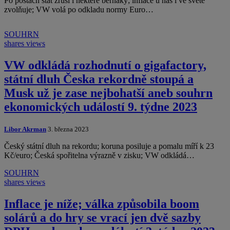
Po poštách stát zruší i některé berňáky; inflace u nás i ve světě
zvolňuje; VW volá po odkladu normy Euro…
SOUHRN
shares
views
VW odkládá rozhodnutí o gigafactory,
státní dluh Česka rekordně stoupá a
Musk už je zase nejbohatší aneb souhrn
ekonomických událostí 9. týdne 2023
Libor Akrman
3. března 2023
Český státní dluh na rekordu; koruna posiluje a pomalu míří k 23
Kč/euro; Česká spořitelna výrazně v zisku; VW odkládá…
SOUHRN
shares
views
Inflace je níže; válka způsobila boom
solárů a do hry se vrací jen dvě sazby