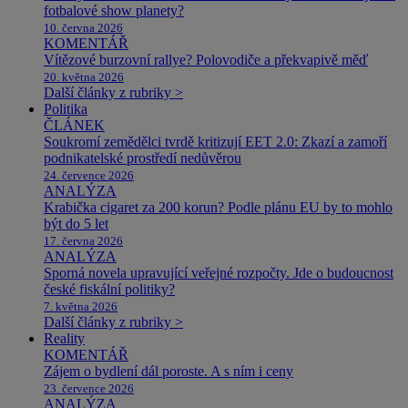
fotbalové show planety?
10. června 2026
KOMENTÁŘ
Vítězové burzovní rallye? Polovodiče a překvapivě měď
20. května 2026
Další články z rubriky >
Politika
ČLÁNEK
Soukromí zemědělci tvrdě kritizují EET 2.0: Zkazí a zamoří
podnikatelské prostředí nedůvěrou
24. července 2026
ANALÝZA
Krabička cigaret za 200 korun? Podle plánu EU by to mohlo
být do 5 let
17. června 2026
ANALÝZA
Sporná novela upravující veřejné rozpočty. Jde o budoucnost
české fiskální politiky?
7. května 2026
Další články z rubriky >
Reality
KOMENTÁŘ
Zájem o bydlení dál poroste. A s ním i ceny
23. července 2026
ANALÝZA