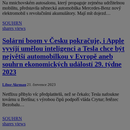
Na mnichovském autosalonu, který propaguje zejména udržitelnou
mobilitu, představila německá automobilka Mercedes-Benz nový
elektromobil s revolučními akumulátory. Mají mít dojezd…
SOUHRN
shares
views
Solární boom v Česku pokračuje, i Apple
vyvíjí umělou inteligenci a Tesla chce být
největší automobilkou v Evropě aneb
souhrn ekonomických událostí 29. týdne
2023
Libor Akrman
21. července 2023
Netflixu přibylo víc předplatitelů, než se čekalo; Tesla nafoukne
továrnu u Berlína; s výrobou čipů podpoří vláda Crytur; řetězec
Bezobalu…
SOUHRN
shares
views