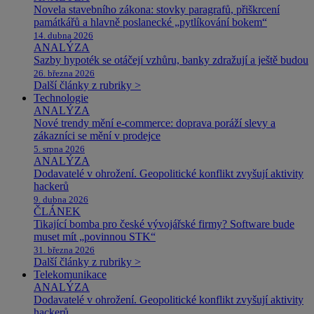
Novela stavebního zákona: stovky paragrafů, přiškrcení
památkářů a hlavně poslanecké „pytlíkování bokem“
14. dubna 2026
ANALÝZA
Sazby hypoték se otáčejí vzhůru, banky zdražují a ještě budou
26. března 2026
Další články z rubriky >
Technologie
ANALÝZA
Nové trendy mění e-commerce: doprava poráží slevy a
zákazníci se mění v prodejce
5. srpna 2026
ANALÝZA
Dodavatelé v ohrožení. Geopolitické konflikt zvyšují aktivity
hackerů
9. dubna 2026
ČLÁNEK
Tikající bomba pro české vývojářské firmy? Software bude
muset mít „povinnou STK“
31. března 2026
Další články z rubriky >
Telekomunikace
ANALÝZA
Dodavatelé v ohrožení. Geopolitické konflikt zvyšují aktivity
hackerů