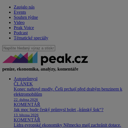
Zaujalo nás
Events
Souhrn týdne
Video
Peak Voice
Podcast
Tématické speciály
peníze, ekonomika, analýzy, komentáře
Autoprůmysl
ČLÁNEK
Konec naftové modly. Češi prchají před drahým benzinem k
elektromobilům
22. dubna 2026
KOMENTÁŘ
Jak moc bude český průmysl bolet „íránský šok“?
13. března 2026
KOMENTÁŘ
Lídra evropské ekonomiky Německo mají zachránit dotace.