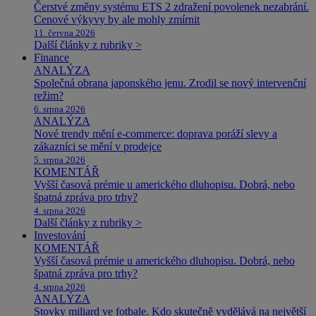
Čerstvé změny systému ETS 2 zdražení povolenek nezabrání.
Cenové výkyvy by ale mohly zmírnit
11. června 2026
Další články z rubriky >
Finance
ANALÝZA
Společná obrana japonského jenu. Zrodil se nový intervenční
režim?
6. srpna 2026
ANALÝZA
Nové trendy mění e-commerce: doprava poráží slevy a
zákazníci se mění v prodejce
5. srpna 2026
KOMENTÁŘ
Vyšší časová prémie u amerického dluhopisu. Dobrá, nebo
špatná zpráva pro trhy?
4. srpna 2026
Další články z rubriky >
Investování
KOMENTÁŘ
Vyšší časová prémie u amerického dluhopisu. Dobrá, nebo
špatná zpráva pro trhy?
4. srpna 2026
ANALÝZA
Stovky miliard ve fotbale. Kdo skutečně vydělává na největší