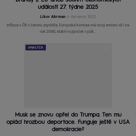
událostí 27. týdne 2025
Libor Akrman
4. července 2025
Inflace v ČR v červnu zrychlila; Evropská komise má nový emisní cíl i na
rok 2040; státní rozpočet v půli…
ANALÝZA
Musk se znovu opřel do Trumpa. Ten mu
oplácí hrozbou deportace. Funguje ještě v USA
demokracie?