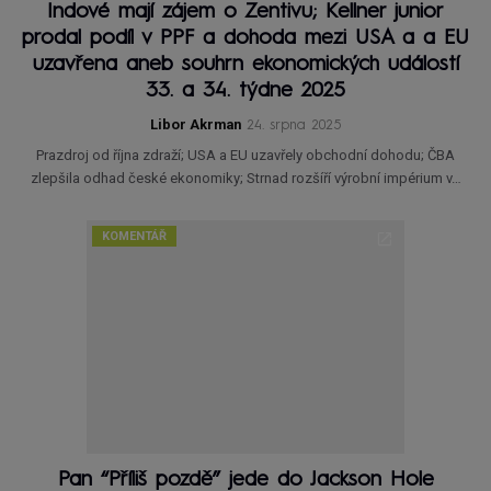
Indové mají zájem o Zentivu; Kellner junior
prodal podíl v PPF a dohoda mezi USA a a EU
uzavřena aneb souhrn ekonomických událostí
33. a 34. týdne 2025
Libor Akrman
24. srpna 2025
Prazdroj od října zdraží; USA a EU uzavřely obchodní dohodu; ČBA
zlepšila odhad české ekonomiky; Strnad rozšíří výrobní impérium v…
KOMENTÁŘ
Pan “Příliš pozdě” jede do Jackson Hole