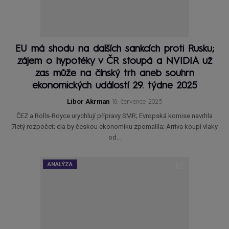
EU má shodu na dalších sankcích proti Rusku;
zájem o hypotéky v ČR stoupá a NVIDIA už
zas může na čínský trh aneb souhrn
ekonomických událostí 29. týdne 2025
Libor Akrman
18. července 2025
ČEZ a Rolls-Royce urychlují přípravy SMR; Evropská komise navrhla
7letý rozpočet; cla by českou ekonomiku zpomalila; Arriva koupí vlaky
od…
ANALÝZA