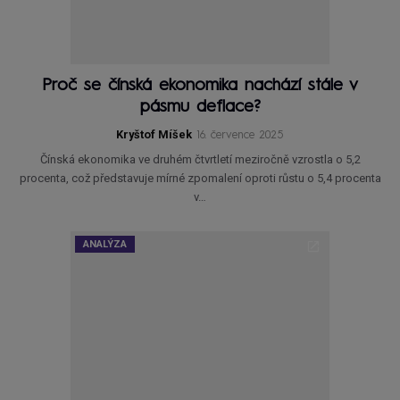
Proč se čínská ekonomika nachází stále v
pásmu deflace?
Kryštof Míšek
16. července 2025
Čínská ekonomika ve druhém čtvrtletí meziročně vzrostla o 5,2
procenta, což představuje mírné zpomalení oproti růstu o 5,4 procenta
v…
ANALÝZA