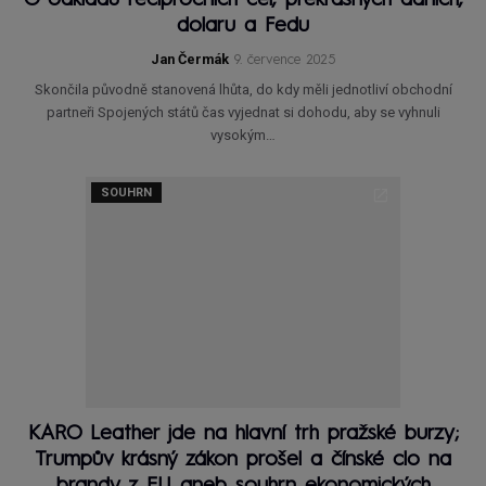
dolaru a Fedu
Jan Čermák
9. července 2025
Skončila původně stanovená lhůta, do kdy měli jednotliví obchodní
partneři Spojených států čas vyjednat si dohodu, aby se vyhnuli
vysokým…
SOUHRN
KARO Leather jde na hlavní trh pražské burzy;
Trumpův krásný zákon prošel a čínské clo na
brandy z EU aneb souhrn ekonomických