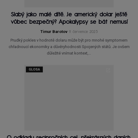
Slabý jako malé dítě. Je americký dolar ještě
vůbec bezpečný? Apokalypsy se bát nemusí
Timur Barotov
9. července 2025
Prudký pokles v hodnotě dolaru může být pro mnohé symptomem
chřadnoucí ekonomiky a důvěryhodnosti Spojených států. Je ovšem
důležité vnímat kontext,…
GLOSA
O odkladu recipročních cel, překrásných daních,