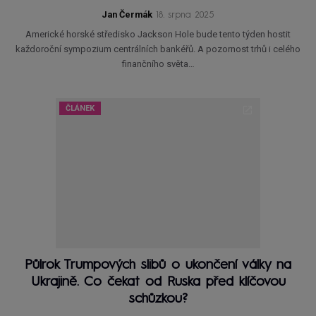
Jan Čermák
18. srpna 2025
Americké horské středisko Jackson Hole bude tento týden hostit
každoroční sympozium centrálních bankéřů. A pozornost trhů i celého
finančního světa…
ČLÁNEK
Půlrok Trumpových slibů o ukončení války na
Ukrajině. Co čekat od Ruska před klíčovou
schůzkou?