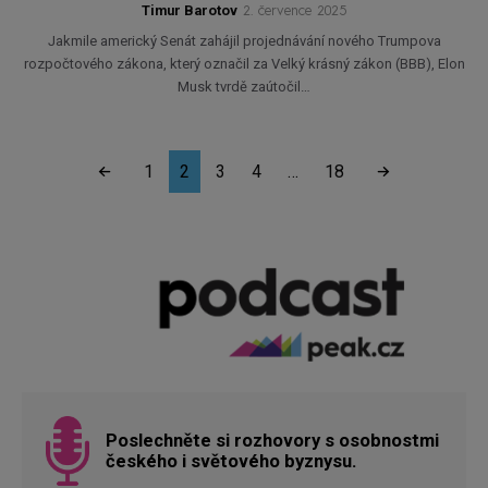
Timur Barotov
2. července 2025
Jakmile americký Senát zahájil projednávání nového Trumpova
rozpočtového zákona, který označil za Velký krásný zákon (BBB), Elon
Musk tvrdě zaútočil…
1
2
3
4
…
18
Poslechněte si rozhovory s osobnostmi
českého i světového byznysu.