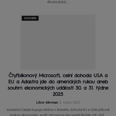
dlouhodobě,…
SOUHRN
Čtyřbilionový Microsoft, celní dohoda USA a
EU a Adastra jde do amerických rukou aneb
souhrn ekonomických událostí 30. a 31. týdne
2025
Libor Akrman
3. srpna 2025
Investiční Carlyle kupuje většinu v Adastře; dohoda EU s USA přibrzdí
českou ekonomiku; audit: bitcoinový dar neměl Blažek vzít; obří…