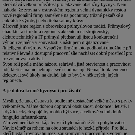
která dává velkou příležitost pro takzvaně obslužný byznys. Není
náhoda, že zrovna v ostravském regionu velmi dynamicky rostou
nové regionální firmy zaměřené na pochutiny (různé pekařské a
cukrářské výroby) nebo třeba salony krásy.
Zároveň jsme region s obrovskou průmyslovou tradicí. Průmyslový
charakter a struktura regionu s akcentem na strojírenský,
elektrotechnický a IT průmysl představují jistou konkurenční
výhodu zejména v souvislosti s nástupem digitalizované
(inteligentní) výroby. Vyspělým firmám toto podhoubí umožňuje při
relativně levné a dostupné pracovní síle nacházet dobré prostředí pro
rozvoj nových aktivit.
Svou roli podle mého názoru sehrává i jistá otevřenost a pracovitost
lidí, kteří si na nic nehrají a své si odpracují. Nemají tolik tendence
delegovat své úkoly na druhé, jak to bývá v některých jiných
regionech.
A je dobrá kromě byznysu i pro život?
Myslím, že ano, Ostrava je podle mě dostatečně velké město s prvky
velkoměsta. Máme dobrou dopravní obslužnost, dokonce i letiště, i
když leteckých spojů by mohlo být více, a celkově velmi dobře
fungující infrastrukturu.
Zároveň není tak velká, aby v ní bylo náročné žít a pohybovat se.
Navíc téměř za rohem na obou stranách je hezká příroda. Pro lidi,
kteří hledají rovnováhu mezi soukromým a pracovním životem, je