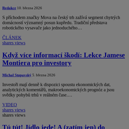
Redakce
10. března 2026
S příchodem značky Mova na český trh zažívá segment chytrých
domácností významný posun kupředu. Tradiční představa
robotického vysavače jako jednoduchého…
ČLÁNEK
shares
views
Když více informací škodí: Lekce Jamese
Montiera pro investory
Michal Stupavský
5. března 2026
Investoři mají denně k dispozici spoustu ekonomických dat,
analytických komentářů, makroekonomických prognóz a jsou
svědky pohybů trhů v reálném čase.…
VIDEO
shares
views
shares
views
Tú tút! Jídlo jede! A (zatím jen) do