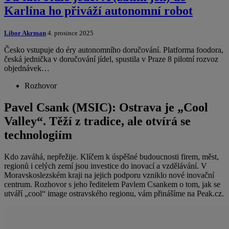
Karlína ho přiváží autonomní robot
Libor Akrman
4. prosince 2025
Česko vstupuje do éry autonomního doručování. Platforma foodora,
česká jednička v doručování jídel, spustila v Praze 8 pilotní rozvoz
objednávek…
Rozhovor
Pavel Csank (MSIC): Ostrava je „Cool
Valley“. Těží z tradice, ale otvírá se
technologiím
Kdo zaváhá, nepřežije. Klíčem k úspěšné budoucnosti firem, měst,
regionů i celých zemí jsou investice do inovací a vzdělávání. V
Moravskoslezském kraji na jejich podporu vzniklo nové inovační
centrum. Rozhovor s jeho ředitelem Pavlem Csankem o tom, jak se
utváří „cool“ image ostravského regionu, vám přinášíme na Peak.cz.