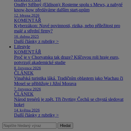
Ondřej Stříbný (Eldison): Rosteme spolu s Mews, a nabyté
know-how předáváme dalším start-upům
12. března 2026
KOMENTÁŘ
Kyberzákon: Nové povinnosti, rizika, nebo příležitost pro
malé a střední firmy?
16. dubna 2025
Další články z rubriky >
Lifestyle
KOMENTÁŘ
Proč je v Chorvatsku tak draze? Klíčovou roli hraje euro,
potvrzují akademické studie
8. července 2026
ČLÁNEK
Vinařská turistika láká. Tradičním oblastem jako Wachau či
Mosel se přibližuje i Jižní Morava
7. července 2026
ČLÁNEK
Národ trenérů je zpět. Tři čtvrtiny Čechů se chystá sledovat
hokej
14. května 2026
Další články z rubriky >
Hledat