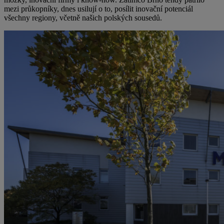
mezi průkopníky, dnes usilují o to, posílit inovační potenciál
všechny regiony, včetně našich polských sousedů.