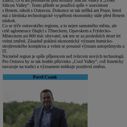
Záleží, co si asi představíte pod termíny Silicon Valley a „české
Silicon Valley“. Tento příměr se používá spíše v souvislosti
s Brnem, nikoli s Ostravou. Dokonce se tak neříká ani Praze, která
má z hlediska technologické vyspělosti ekonomiky stále před Brnem
náskok.
Co se týče ostravského regionu, a to nejen samotného města, ale
celé aglomerace čítající s Třineckem, Opavskem a Frýdecko-
Místeckem asi 800 tisíc obyvatel, tak ten se za posledních deset let
velmi změnil. Zásadně poklesl ekonomický význam hutnicko-
strojírenského komplexu a velmi se posunul význam autoprůmyslu a
IT.
Nicméně region je spíše příjemcem než tvůrcem nových technologií.
Pro Ostravu by se tak hodilo přízvisko „Cool Valley“, což foneticky
navazuje na tradici a významem indikuje pozitivní změnu.
Pavel Csank