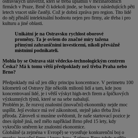
ostravských univerzit, kteří se třeba uplatnili v mezinárodních
firmách v Praze, Brně či kdekoli jinde, se budou v následujících pěti
letech vracet stále častěji. Což je dobrá zpráva pro region. Tito lidé
do něj přináší intelektuální hodnotu nejen pro firmy, ale třeba i pro
kulturu a jiné oblasti.
Unikátní je na Ostravsku rychlost oborové
proměny. Ta je ovšem do značné míry tažena
přímými zahraničními investicemi, nikoli převážně
místními podnikateli.
Mohla by se Ostrava stát vědecko-technologickým centrem
Česka? Má k tomu větší předpoklady než třeba Praha nebo
Brno?
Předpoklady má už jen díky principu koncentrace. V perimetru 100
kilometrů od Ostravy žije několik milionů lidí a tam, kde jsou
koncentrovaní lidé, je i větší výskyt high-tech firem a špičkových
výzkumných týmů, které se na sebe nabalují.
Problém je, že rozvoj znalostní (inovační) ekonomiky nejde moc
uspíšit. Její evoluce má své zákonitosti, stejně jako třeba živá
příroda. Zároveň si musíme uvědomit, že naše startovací pozice je
dnes úplně jiná, než mělo například Brno před 15 lety, kdy
vykročilo směrem ke znalostní ekonomice.
Globálně (a zejména v Evropě) se vyostřuje konkurenční boj o
mozky, inovační firmy i know-how. Zatímco Brno tehdy patřilo