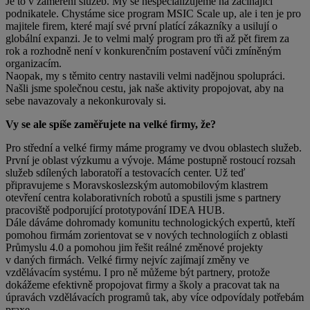
Je to v zaměření služeb. My se nespecializujeme na začínající
podnikatele. Chystáme sice program MSIC Scale up, ale i ten je pro
majitele firem, které mají své první platící zákazníky a usilují o
globální expanzi. Je to velmi malý program pro tři až pět firem za
rok a rozhodně není v konkurenčním postavení vůči zmíněným
organizacím.
Naopak, my s těmito centry nastavili velmi nadějnou spolupráci.
Našli jsme společnou cestu, jak naše aktivity propojovat, aby na
sebe navazovaly a nekonkurovaly si.
Vy se ale spíše zaměřujete na velké firmy, že?
Pro střední a velké firmy máme programy ve dvou oblastech služeb.
První je oblast výzkumu a vývoje. Máme postupně rostoucí rozsah
služeb sdílených laboratoří a testovacích center. Už teď
připravujeme s Moravskoslezským automobilovým klastrem
otevření centra kolaborativních robotů a spustili jsme s partnery
pracoviště podporující prototypování IDEA HUB.
Dále dáváme dohromady komunitu technologických expertů, kteří
pomohou firmám zorientovat se v nových technologiích z oblasti
Průmyslu 4.0 a pomohou jim řešit reálné změnové projekty
v daných firmách. Velké firmy nejvíc zajímají změny ve
vzdělávacím systému. I pro ně můžeme být partnery, protože
dokážeme efektivně propojovat firmy a školy a pracovat tak na
úpravách vzdělávacích programů tak, aby více odpovídaly potřebám
praxe.