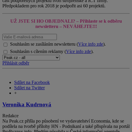
část podpořených projektů tvoří strojírenské a ICT firmy.
Předpokladem pro rok 2018 je podpořit asi 60 projektů.
UŽ JSTE SI HO OBJEDNALI? – Přihlaste se k odběru
newsletteru
– NEVÁHEJTE!!!
Souhlasím se zasíláním newsletteru (
Více info zde
).
Souhlasím s cílením reklamy (
Více info zde
).
Přihlásit odběr
Sdílet na Facebook
Sdílet na Twitter
+
Veronika Kudrnová
Redakce
Na Peak.cz přišla po působení ve vydavatelství Economia, kde se
podílela na tvorbě přílohy HN - Podnikaní a také přispívala na portál
ProByznys.info. Předtím působila v České informační agentuře