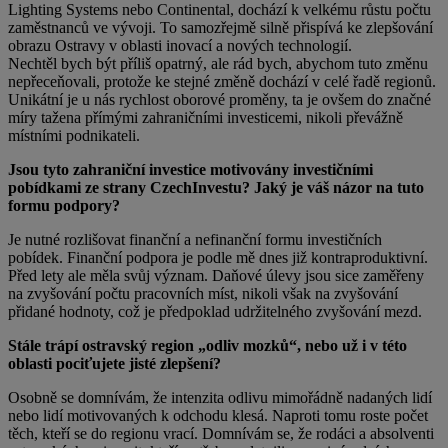
Lighting Systems nebo Continental, dochází k velkému růstu počtu
zaměstnanců ve vývoji. To samozřejmě silně přispívá ke zlepšování
obrazu Ostravy v oblasti inovací a nových technologií.
Nechtěl bych být příliš opatrný, ale rád bych, abychom tuto změnu
nepřeceňovali, protože ke stejné změně dochází v celé řadě regionů.
Unikátní je u nás rychlost oborové proměny, ta je ovšem do značné
míry tažena přímými zahraničními investicemi, nikoli převážně
místními podnikateli.
Jsou tyto zahraniční investice motivovány investičními
pobídkami ze strany CzechInvestu? Jaký je váš názor na tuto
formu podpory?
Je nutné rozlišovat finanční a nefinanční formu investičních
pobídek. Finanční podpora je podle mě dnes již kontraproduktivní.
Před lety ale měla svůj význam. Daňové úlevy jsou sice zaměřeny
na zvyšování počtu pracovních míst, nikoli však na zvyšování
přidané hodnoty, což je předpoklad udržitelného zvyšování mezd.
Stále trápí ostravský region „odliv mozků“, nebo už i v této
oblasti pociťujete jisté zlepšení?
Osobně se domnívám, že intenzita odlivu mimořádně nadaných lidí
nebo lidí motivovaných k odchodu klesá. Naproti tomu roste počet
těch, kteří se do regionu vrací. Domnívám se, že rodáci a absolventi