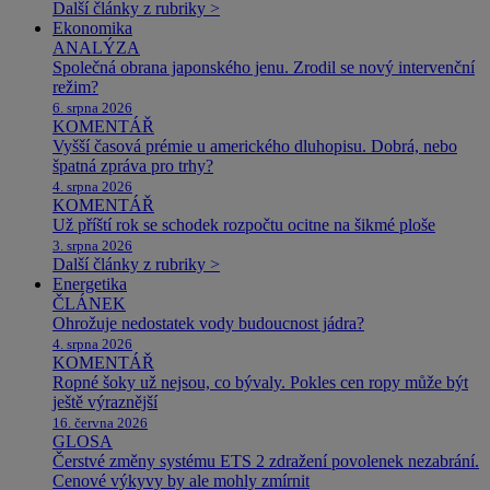
Další články z rubriky >
Ekonomika
ANALÝZA
Společná obrana japonského jenu. Zrodil se nový intervenční
režim?
6. srpna 2026
KOMENTÁŘ
Vyšší časová prémie u amerického dluhopisu. Dobrá, nebo
špatná zpráva pro trhy?
4. srpna 2026
KOMENTÁŘ
Už příští rok se schodek rozpočtu ocitne na šikmé ploše
3. srpna 2026
Další články z rubriky >
Energetika
ČLÁNEK
Ohrožuje nedostatek vody budoucnost jádra?
4. srpna 2026
KOMENTÁŘ
Ropné šoky už nejsou, co bývaly. Pokles cen ropy může být
ještě výraznější
16. června 2026
GLOSA
Čerstvé změny systému ETS 2 zdražení povolenek nezabrání.
Cenové výkyvy by ale mohly zmírnit