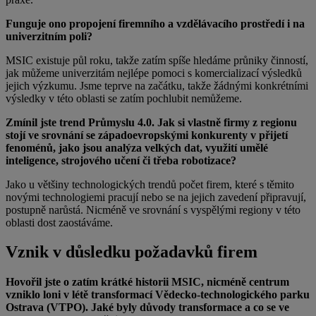
Funguje ono propojení firemního a vzdělávacího prostředí i na
univerzitním poli?
MSIC existuje půl roku, takže zatím spíše hledáme průniky činností,
jak můžeme univerzitám nejlépe pomoci s komercializací výsledků
jejich výzkumu. Jsme teprve na začátku, takže žádnými konkrétními
výsledky v této oblasti se zatím pochlubit nemůžeme.
Zmínil jste trend Průmyslu 4.0. Jak si vlastně firmy z regionu
stojí ve srovnání se západoevropskými konkurenty v přijetí
fenoménů, jako jsou analýza velkých dat, využití umělé
inteligence, strojového učení či třeba robotizace?
Jako u většiny technologických trendů počet firem, které s těmito
novými technologiemi pracují nebo se na jejich zavedení připravují,
postupně narůstá. Nicméně ve srovnání s vyspělými regiony v této
oblasti dost zaostáváme.
Vznik v důsledku požadavků firem
Hovořil jste o zatím krátké historii MSIC, nicméně centrum
vzniklo loni v létě transformací Vědecko-technologického parku
Ostrava (VTPO). Jaké byly důvody transformace a co se ve