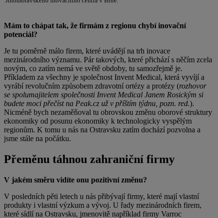
Jihomoravského inovačního centra v Brně.
Mám to chápat tak, že firmám z regionu chybí inovační
potenciál?
Je tu poměrně málo firem, které uvádějí na trh inovace
mezinárodního významu. Pár takových, které přichází s něčím zcela
novým, co zatím nemá ve světě obdoby, tu samozřejmě je.
Příkladem za všechny je společnost Invent Medical, která vyvíjí a
vyrábí revolučním způsobem zdravotní ortézy a protézy (
rozhovor
se spolumajitelem společnosti Invent Medical Janem Rosickým si
budete moci přečíst na Peak.cz už v příštím týdnu, pozn. red.
).
Nicméně bych nezaměňoval tu obrovskou změnu oborové struktury
ekonomiky od posunu ekonomiky k technologicky vyspělým
regionům. K tomu u nás na Ostravsku zatím dochází pozvolna a
jsme stále na počátku.
Přeměnu táhnou zahraniční firmy
V jakém směru vidíte onu pozitivní změnu?
V posledních pěti letech u nás přibývají firmy, které mají vlastní
produkty i vlastní výzkum a vývoj. U řady mezinárodních firem,
které sídlí na Ostravsku, jmenovitě například firmy Varroc