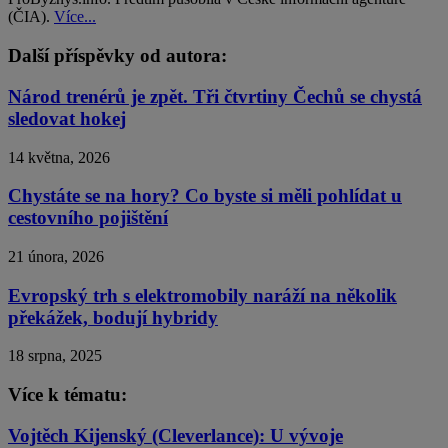
(ČIA).
Více...
Další příspěvky od autora:
Národ trenérů je zpět. Tři čtvrtiny Čechů se chystá
sledovat hokej
14 května, 2026
Chystáte se na hory? Co byste si měli pohlídat u
cestovního pojištění
21 února, 2026
Evropský trh s elektromobily naráží na několik
překážek, bodují hybridy
18 srpna, 2025
Více k tématu:
Vojtěch Kijenský (Cleverlance): U vývoje