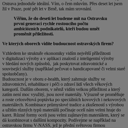
Ostrava jednoduše ideální. Vím, o čem mluvím. Přes deset let jsem
žil v Praze, poté pět let v Brně, tak mám srovnání.
Věřím, že do deseti let budeme mít na Ostravsku
první generaci rychle rostoucího počtu
ambiciózních podnikatelů, kteří budou umět
proměnit příležitosti.
Ve kterých oborech vidíte budoucnost ostravských firem?
Vzhledem ke struktuře ekonomiky vidím největší příležitosti
v digitalizaci výroby a v aplikaci znalostí z inteligentní výroby
v hledání nových způsobů, jak poskytovat zdravotnické a
související služby (například pečovat o handicapované či velmi staré
spoluobčany).
Budoucnost je v oboru e-health, který zahrnuje služby ve
zdravotnictví, rehabilitace i péči o zdraví lidí všech věkových
kategorií. Dalším oborem, v němž vidím velkou příležitost a který
zatím není moc využitý, jsou nové materiály. Výrazně se proměňuje
a roste celosvětová poptávka po speciálních kovových i nekovových
materiálech. Kombinace průmyslové tradice a zkušeností s výrobou
a užitím různých typů materiálů počínaje ocelí nám velmi hraje do
karet. Různé formy oceli jsou velmi zajímavým materiálem, který se
dá kombinovat s dalšími kompozity. Podívejme se například na
ostravskou firmu V-NASS, jež je přední světovou firmou