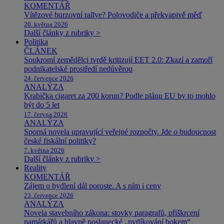
KOMENTÁŘ
Vítězové burzovní rallye? Polovodiče a překvapivě měď
20. května 2026
Další články z rubriky >
Politika
ČLÁNEK
Soukromí zemědělci tvrdě kritizují EET 2.0: Zkazí a zamoří
podnikatelské prostředí nedůvěrou
24. července 2026
ANALÝZA
Krabička cigaret za 200 korun? Podle plánu EU by to mohlo
být do 5 let
17. června 2026
ANALÝZA
Sporná novela upravující veřejné rozpočty. Jde o budoucnost
české fiskální politiky?
7. května 2026
Další články z rubriky >
Reality
KOMENTÁŘ
Zájem o bydlení dál poroste. A s ním i ceny
23. července 2026
ANALÝZA
Novela stavebního zákona: stovky paragrafů, přiškrcení
památkářů a hlavně poslanecké „pytlíkování bokem“