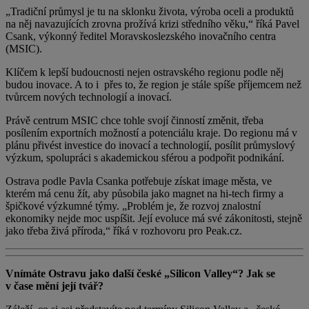
„Tradiční průmysl je tu na sklonku života, výroba oceli a produktů
na něj navazujících zrovna prožívá krizi středního věku,“ říká Pavel
Csank, výkonný ředitel Moravskoslezského inovačního centra
(MSIC).
Klíčem k lepší budoucnosti nejen ostravského regionu podle něj
budou inovace. A to i přes to, že region je stále spíše příjemcem než
tvůrcem nových technologií a inovací.
Právě centrum MSIC chce tohle svojí činností změnit, třeba
posílením exportních možností a potenciálu kraje. Do regionu má v
plánu přivést investice do inovací a technologií, posílit průmyslový
výzkum, spolupráci s akademickou sférou a podpořit podnikání.
Ostrava podle Pavla Csanka potřebuje získat image města, ve
kterém má cenu žít, aby působila jako magnet na hi-tech firmy a
špičkové výzkumné týmy. „Problém je, že rozvoj znalostní
ekonomiky nejde moc uspíšit. Její evoluce má své zákonitosti, stejně
jako třeba živá příroda,“ říká v rozhovoru pro Peak.cz.
Vnímáte Ostravu jako další české „Silicon Valley“? Jak se
v čase mění její tvář?