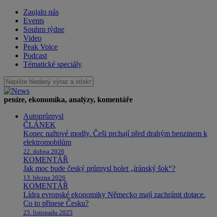
Zaujalo nás
Events
Souhrn týdne
Video
Peak Voice
Podcast
Tématické speciály
peníze, ekonomika, analýzy, komentáře
Autoprůmysl
ČLÁNEK
Konec naftové modly. Češi prchají před drahým benzinem k
elektromobilům
22. dubna 2026
KOMENTÁŘ
Jak moc bude český průmysl bolet „íránský šok“?
13. března 2026
KOMENTÁŘ
Lídra evropské ekonomiky Německo mají zachránit dotace.
Co to přinese Česku?
25. listopadu 2025