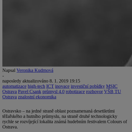
Napsal
Veronika Kudrnová
-
naposledy aktualizováno
8. 1. 2019 19:15
automatizace
high-tech
ICT
inovace
investiční pobídky
MSIC
Ostrava
Pavel Csank
průmysl 4.0
robotizace
rozhovor
VŠB TU
Ostrava
znalostní ekonomika
Ostravsko – na jedné straně oblast poznamenaná desetiletími
těžařského a hutního průmyslu, na straně druhé technologicky
rychle se rozvíjející lokalita známá hudebním festivalem Colours of
Ostrava.