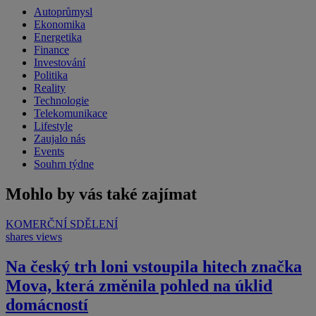
Autoprůmysl
Ekonomika
Energetika
Finance
Investování
Politika
Reality
Technologie
Telekomunikace
Lifestyle
Zaujalo nás
Events
Souhrn týdne
Mohlo by vás také zajímat
KOMERČNÍ SDĚLENÍ
shares
views
Na český trh loni vstoupila hitech značka
Mova, která změnila pohled na úklid
domácností