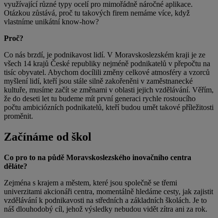
využívající různé typy ocelí pro mimořádně náročné aplikace.
Otázkou zůstává, proč tu takových firem nemáme více, když
vlastníme unikátní know-how?
Proč?
Co nás brzdí, je podnikavost lidí. V Moravskoslezském kraji je ze
všech 14 krajů České republiky nejméně podnikatelů v přepočtu na
tisíc obyvatel. Abychom docílili změny celkové atmosféry a vzorců
myšlení lidí, kteří jsou stále silně zakořeněni v zaměstnanecké
kultuře, musíme začít se změnami v oblasti jejich vzdělávání. Věřím,
že do deseti let tu budeme mít první generaci rychle rostoucího
počtu ambiciózních podnikatelů, kteří budou umět takové příležitosti
proměnit.
Začínáme od škol
Co pro to na půdě Moravskoslezského inovačního centra
děláte?
Zejména s krajem a městem, které jsou společně se třemi
univerzitami akcionáři centra, momentálně hledáme cesty, jak zajistit
vzdělávání k podnikavosti na středních a základních školách. Je to
náš dlouhodobý cíl, jehož výsledky nebudou vidět zítra ani za rok.