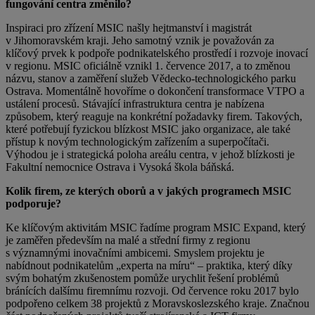
fungování centra změnilo?
Inspiraci pro zřízení MSIC našly hejtmanství i magistrát
v Jihomoravském kraji. Jeho samotný vznik je považován za
klíčový prvek k podpoře podnikatelského prostředí i rozvoje inovací
v regionu. MSIC oficiálně vznikl 1. července 2017, a to změnou
názvu, stanov a zaměření služeb Vědecko-technologického parku
Ostrava. Momentálně hovoříme o dokončení transformace VTPO a
ustálení procesů. Stávající infrastruktura centra je nabízena
způsobem, který reaguje na konkrétní požadavky firem. Takových,
které potřebují fyzickou blízkost MSIC jako organizace, ale také
přístup k novým technologickým zařízením a superpočítači.
Výhodou je i strategická poloha areálu centra, v jehož blízkosti je
Fakultní nemocnice Ostrava i Vysoká škola báňská.
Kolik firem, ze kterých oborů a v jakých programech MSIC
podporuje?
Ke klíčovým aktivitám MSIC řadíme program MSIC Expand, který
je zaměřen především na malé a střední firmy z regionu
s významnými inovačními ambicemi. Smyslem projektu je
nabídnout podnikatelům „experta na míru“ – praktika, který díky
svým bohatým zkušenostem pomůže urychlit řešení problémů
bránících dalšímu firemnímu rozvoji. Od července roku 2017 bylo
podpořeno celkem 38 projektů z Moravskoslezského kraje. Značnou