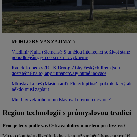
MOHLO BY VÁS ZAJÍMAT:
Vladimír Kulla (Siemens): S umělou inteligencí se život stane
pohodlnějším, jen co si na ni zvykneme
Radek Kopecký (RHK Brno): Zisky českých firem jsou
dostatečné na to, aby ufinancovaly nutné inovace
Miroslav Lukeš (Mastercard): Fintech přináší pokrok, který ale
někdo musí zaplatit
Mohl by věk robotů představovat novou renesanci?
Region technologií s průmyslovou tradicí
Proč je tedy podle vás Ostrava dobrým místem pro byznys?
Má to celou řadu důvodů. Jednak je to už zmíněná koncentrace lidí,