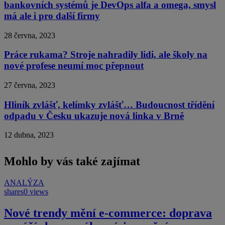
bankovních systémů je DevOps alfa a omega, smysl
má ale i pro další firmy
28 června, 2023
Práce rukama? Stroje nahradily lidi, ale školy na
nové profese neumí moc přepnout
27 června, 2023
Hliník zvlášť, kelímky zvlášť… Budoucnost třídění
odpadu v Česku ukazuje nová linka v Brně
12 dubna, 2023
Mohlo by vás také zajímat
ANALÝZA
shares
0 views
Nové trendy mění e-commerce: doprava