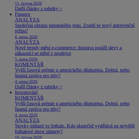
11. června 2026
Další články z rubriky >
Finance
ANALÝZA
Společná obrana japonského jenu. Zrodil se nový intervenční
režim?
6. srpna 2026
ANALÝZA
Nové trendy mění e-commerce: doprava poráží slevy a
zákazníci se mění v prodejce
5. srpna 2026
KOMENTÁŘ
Vyšší časová prémie u amerického dluhopisu. Dobrá, nebo
špatná zpráva pro trhy?
4. srpna 2026
Další články z rubriky >
Investování
KOMENTÁŘ
Vyšší časová prémie u amerického dluhopisu. Dobrá, nebo
špatná zpráva pro trhy?
4. srpna 2026
ANALÝZA
Stovky miliard ve fotbale. Kdo skutečně vydělává na největší
fotbalové show planety?
10. června 2026