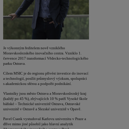
Je výkonným ředitelem nově vzniklého
Moravskoslezského inovačního centra. Vzniklo 1.
července 2017 transformací Vědecko-technologického
parku Ostrava.
Cílem MSIC je do regionu přivést investice do inovací
a technologií, posílit průmyslový výzkum, spolupráci
s akademickou sférou a podpořit podnikání.
Vlastníky jsou město Ostrava a Moravskoslezský kraj
(každý po 45 %), zbývajících 10 % patří Vysoké škole
báňské – Technické univerzitě Ostrava, Ostravské
univerzitě v Ostravě a Slezské univerzitě v Opavě.
Pavel Csank vystudoval Karlovu univerzitu v Praze a
dříve mimo jiné působil jako hlavní analytik