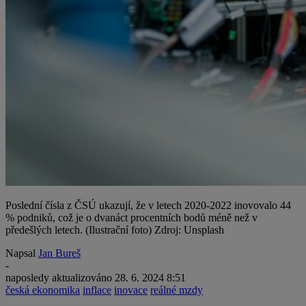
Poslední čísla z ČSÚ ukazují, že v letech 2020-2022 inovovalo 44
% podniků, což je o dvanáct procentních bodů méně než v
předešlých letech. (Ilustrační foto) Zdroj: Unsplash
Napsal
Jan Bureš
-
naposledy aktualizováno
28. 6. 2024 8:51
česká ekonomika
inflace
inovace
reálné mzdy