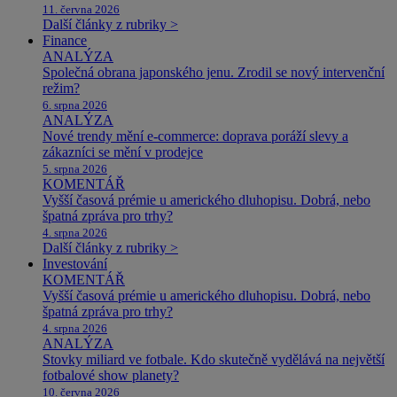
11. června 2026
Další články z rubriky >
Finance
ANALÝZA
Společná obrana japonského jenu. Zrodil se nový intervenční
režim?
6. srpna 2026
ANALÝZA
Nové trendy mění e-commerce: doprava poráží slevy a
zákazníci se mění v prodejce
5. srpna 2026
KOMENTÁŘ
Vyšší časová prémie u amerického dluhopisu. Dobrá, nebo
špatná zpráva pro trhy?
4. srpna 2026
Další články z rubriky >
Investování
KOMENTÁŘ
Vyšší časová prémie u amerického dluhopisu. Dobrá, nebo
špatná zpráva pro trhy?
4. srpna 2026
ANALÝZA
Stovky miliard ve fotbale. Kdo skutečně vydělává na největší
fotbalové show planety?
10. června 2026