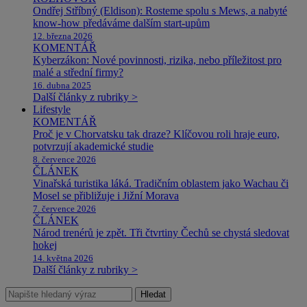
Ondřej Stříbný (Eldison): Rosteme spolu s Mews, a nabyté
know-how předáváme dalším start-upům
12. března 2026
KOMENTÁŘ
Kyberzákon: Nové povinnosti, rizika, nebo příležitost pro
malé a střední firmy?
16. dubna 2025
Další články z rubriky >
Lifestyle
KOMENTÁŘ
Proč je v Chorvatsku tak draze? Klíčovou roli hraje euro,
potvrzují akademické studie
8. července 2026
ČLÁNEK
Vinařská turistika láká. Tradičním oblastem jako Wachau či
Mosel se přibližuje i Jižní Morava
7. července 2026
ČLÁNEK
Národ trenérů je zpět. Tři čtvrtiny Čechů se chystá sledovat
hokej
14. května 2026
Další články z rubriky >
Hledat