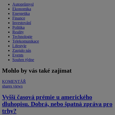
Autoprůmysl
Ekonomika
Energetika
Finance
Investování
Politika
Reality
Technologie
Telekomunikace
Lifestyle
Zaujalo nás
Events
Souhrn týdne
Mohlo by vás také zajímat
KOMENTÁŘ
shares
views
Vyšší časová prémie u amerického
dluhopisu. Dobrá, nebo špatná zpráva pro
trhy?