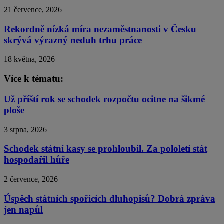
21 července, 2026
Rekordně nízká míra nezaměstnanosti v Česku
skrývá výrazný neduh trhu práce
18 května, 2026
Více k tématu:
Už příští rok se schodek rozpočtu ocitne na šikmé
ploše
3 srpna, 2026
Schodek státní kasy se prohloubil. Za pololetí stát
hospodařil hůře
2 července, 2026
Úspěch státních spořicích dluhopisů? Dobrá zpráva
jen napůl