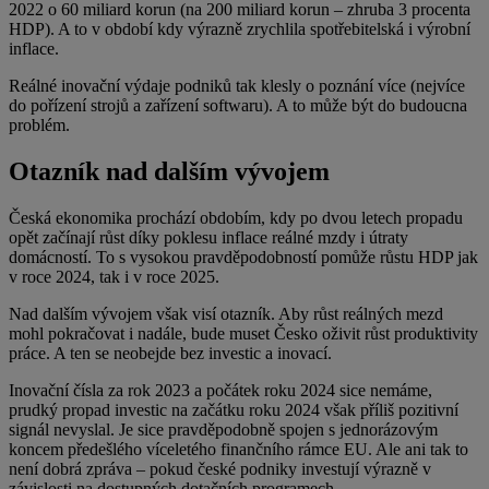
2022 o 60 miliard korun (na 200 miliard korun – zhruba 3 procenta
HDP). A to v období kdy výrazně zrychlila spotřebitelská i výrobní
inflace.
Reálné inovační výdaje podniků tak klesly o poznání více (nejvíce
do pořízení strojů a zařízení softwaru). A to může být do budoucna
problém.
Otazník nad dalším vývojem
Česká ekonomika prochází obdobím, kdy po dvou letech propadu
opět začínají růst díky poklesu inflace reálné mzdy i útraty
domácností. To s vysokou pravděpodobností pomůže růstu HDP jak
v roce 2024, tak i v roce 2025.
Nad dalším vývojem však visí otazník. Aby růst reálných mezd
mohl pokračovat i nadále, bude muset Česko oživit růst produktivity
práce. A ten se neobejde bez investic a inovací.
Inovační čísla za rok 2023 a počátek roku 2024 sice nemáme,
prudký propad investic na začátku roku 2024 však příliš pozitivní
signál nevyslal. Je sice pravděpodobně spojen s jednorázovým
koncem předešlého víceletého finančního rámce EU. Ale ani tak to
není dobrá zpráva – pokud české podniky investují výrazně v
závislosti na dostupných dotačních programech.