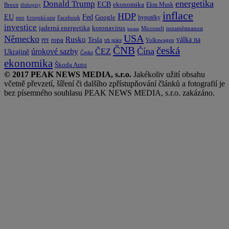
energetika
Donald Trump
ECB
ekonomika
Elon Musk
Brexit
dluhopisy
inflace
HDP
EU
Fed
Google
hypotéky
Facebook
euro
Evropská unie
investice
koronavirus
jaderná energetika
nezaměstnanost
Microsoft
koruna
USA
Německo
Rusko
Tesla
válka na
ropa
trh práce
Volkswagen
PPF
česká
ČNB
Čína
ČEZ
úrokové sazby
Ukrajině
Česko
ekonomika
Škoda Auto
© 2017 PEAK NEWS MEDIA, s.r.o.
Jakékoliv užití obsahu
včetně převzetí, šíření či dalšího zpřístupňování článků a fotografií je
bez písemného souhlasu PEAK NEWS MEDIA, s.r.o. zakázáno.