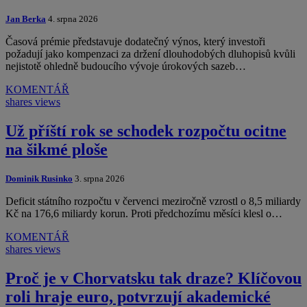
Jan Berka
4. srpna 2026
Časová prémie představuje dodatečný výnos, který investoři
požadují jako kompenzaci za držení dlouhodobých dluhopisů kvůli
nejistotě ohledně budoucího vývoje úrokových sazeb…
KOMENTÁŘ
shares
views
Už příští rok se schodek rozpočtu ocitne
na šikmé ploše
Dominik Rusinko
3. srpna 2026
Deficit státního rozpočtu v červenci meziročně vzrostl o 8,5 miliardy
Kč na 176,6 miliardy korun. Proti předchozímu měsíci klesl o…
KOMENTÁŘ
shares
views
Proč je v Chorvatsku tak draze? Klíčovou
roli hraje euro, potvrzují akademické