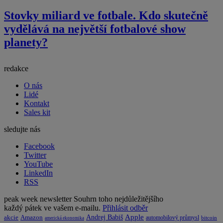
Stovky miliard ve fotbale. Kdo skutečně
vydělává na největší fotbalové show
planety?
redakce
O nás
Lidé
Kontakt
Sales kit
sledujte nás
Facebook
Twitter
YouTube
LinkedIn
RSS
peak week newsletter
Souhrn toho nejdůležitějšího
každý pátek ve vašem e-mailu.
Přihlásit odběr
Apple
Amazon
Andrej Babiš
akcie
automobilový průmysl
bitcoin
americká ekonomika