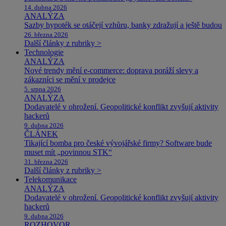
14. dubna 2026
ANALÝZA
Sazby hypoték se otáčejí vzhůru, banky zdražují a ještě budou
26. března 2026
Další články z rubriky >
Technologie
ANALÝZA
Nové trendy mění e-commerce: doprava poráží slevy a
zákazníci se mění v prodejce
5. srpna 2026
ANALÝZA
Dodavatelé v ohrožení. Geopolitické konflikt zvyšují aktivity
hackerů
9. dubna 2026
ČLÁNEK
Tikající bomba pro české vývojářské firmy? Software bude
muset mít „povinnou STK“
31. března 2026
Další články z rubriky >
Telekomunikace
ANALÝZA
Dodavatelé v ohrožení. Geopolitické konflikt zvyšují aktivity
hackerů
9. dubna 2026
ROZHOVOR