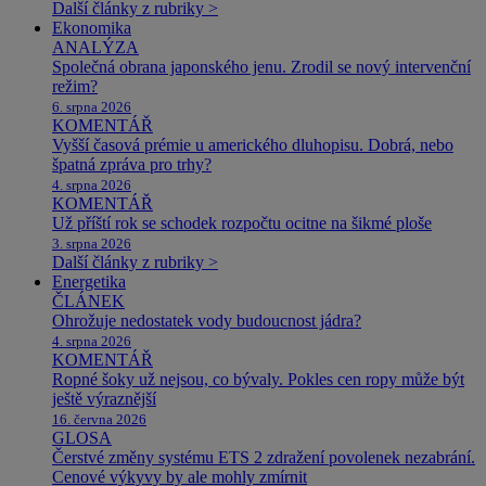
Další články z rubriky >
Ekonomika
ANALÝZA
Společná obrana japonského jenu. Zrodil se nový intervenční
režim?
6. srpna 2026
KOMENTÁŘ
Vyšší časová prémie u amerického dluhopisu. Dobrá, nebo
špatná zpráva pro trhy?
4. srpna 2026
KOMENTÁŘ
Už příští rok se schodek rozpočtu ocitne na šikmé ploše
3. srpna 2026
Další články z rubriky >
Energetika
ČLÁNEK
Ohrožuje nedostatek vody budoucnost jádra?
4. srpna 2026
KOMENTÁŘ
Ropné šoky už nejsou, co bývaly. Pokles cen ropy může být
ještě výraznější
16. června 2026
GLOSA
Čerstvé změny systému ETS 2 zdražení povolenek nezabrání.
Cenové výkyvy by ale mohly zmírnit