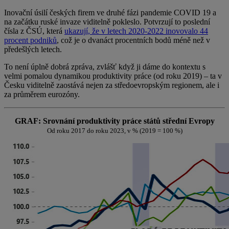
Inovační úsilí českých firem ve druhé fázi pandemie COVID 19 a
na začátku ruské invaze viditelně pokleslo. Potvrzují to poslední
čísla z ČSÚ, která
ukazují, že v letech 2020-2022 inovovalo 44
procent podniků
, což je o dvanáct procentních bodů méně než v
předešlých letech.
To není úplně dobrá zpráva, zvlášť když ji dáme do kontextu s
velmi pomalou dynamikou produktivity práce (od roku 2019) – ta v
Česku viditelně zaostává nejen za středoevropským regionem, ale i
za průměrem eurozóny.
GRAF: Srovnání produktivity práce států střední Evropy
Od roku 2017 do roku 2023, v % (2019 = 100 %)