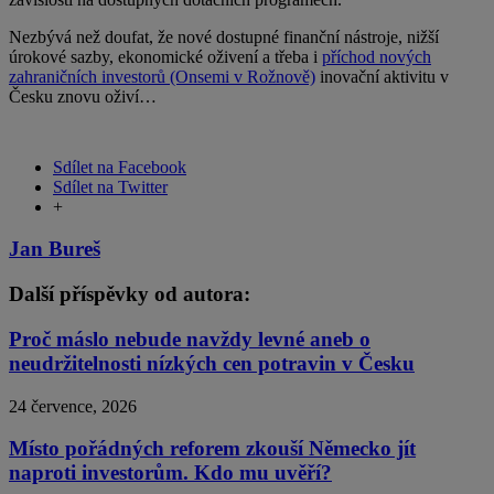
Nezbývá než doufat, že nové dostupné finanční nástroje, nižší
úrokové sazby, ekonomické oživení a třeba i
příchod nových
zahraničních investorů (Onsemi v Rožnově)
inovační aktivitu v
Česku znovu oživí…
Sdílet na Facebook
Sdílet na Twitter
+
Jan Bureš
Další příspěvky od autora:
Proč máslo nebude navždy levné aneb o
neudržitelnosti nízkých cen potravin v Česku
24 července, 2026
Místo pořádných reforem zkouší Německo jít
naproti investorům. Kdo mu uvěří?