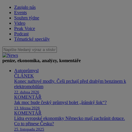
Zaujalo nás
Events
Souhrn týdne
Video
Peak Voice
Podcast
Tématické speciály
peníze, ekonomika, analýzy, komentáře
Autoprůmysl
ČLÁNEK
Konec naftové modly. Češi prchají před drahým benzinem k
elektromobilům
22. dubna 2026
KOMENTÁŘ
Jak moc bude český průmysl bolet „íránský šok“?
13. března 2026
KOMENTÁŘ
Lídra evropské ekonomiky Německo mají zachránit dotace.
Co to přinese Česku?
25. listopadu 2025