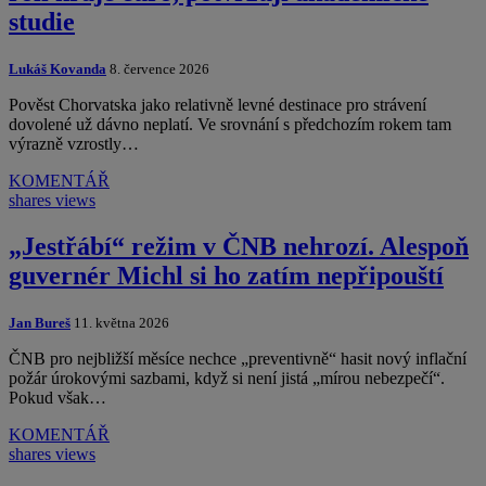
studie
Lukáš Kovanda
8. července 2026
Pověst Chorvatska jako relativně levné destinace pro strávení
dovolené už dávno neplatí. Ve srovnání s předchozím rokem tam
výrazně vzrostly…
KOMENTÁŘ
shares
views
„Jestřábí“ režim v ČNB nehrozí. Alespoň
guvernér Michl si ho zatím nepřipouští
Jan Bureš
11. května 2026
ČNB pro nejbližší měsíce nechce „preventivně“ hasit nový inflační
požár úrokovými sazbami, když si není jistá „mírou nebezpečí“.
Pokud však…
KOMENTÁŘ
shares
views