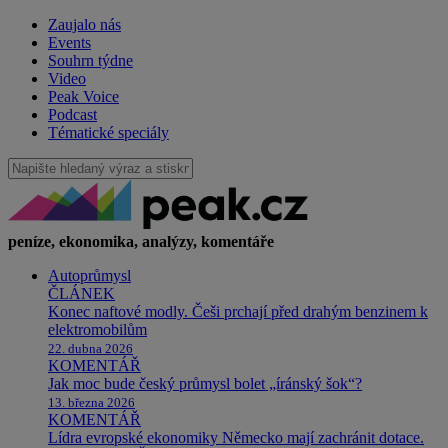
Zaujalo nás
Events
Souhrn týdne
Video
Peak Voice
Podcast
Tématické speciály
peníze, ekonomika, analýzy, komentáře
Autoprůmysl
ČLÁNEK
Konec naftové modly. Češi prchají před drahým benzinem k
elektromobilům
22. dubna 2026
KOMENTÁŘ
Jak moc bude český průmysl bolet „íránský šok“?
13. března 2026
KOMENTÁŘ
Lídra evropské ekonomiky Německo mají zachránit dotace.