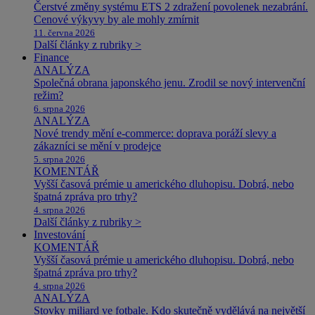
Čerstvé změny systému ETS 2 zdražení povolenek nezabrání.
Cenové výkyvy by ale mohly zmírnit
11. června 2026
Další články z rubriky >
Finance
ANALÝZA
Společná obrana japonského jenu. Zrodil se nový intervenční
režim?
6. srpna 2026
ANALÝZA
Nové trendy mění e-commerce: doprava poráží slevy a
zákazníci se mění v prodejce
5. srpna 2026
KOMENTÁŘ
Vyšší časová prémie u amerického dluhopisu. Dobrá, nebo
špatná zpráva pro trhy?
4. srpna 2026
Další články z rubriky >
Investování
KOMENTÁŘ
Vyšší časová prémie u amerického dluhopisu. Dobrá, nebo
špatná zpráva pro trhy?
4. srpna 2026
ANALÝZA
Stovky miliard ve fotbale. Kdo skutečně vydělává na největší