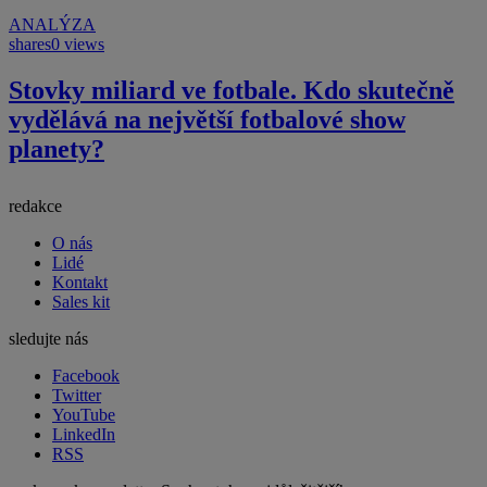
ANALÝZA
shares
0 views
Stovky miliard ve fotbale. Kdo skutečně
vydělává na největší fotbalové show
planety?
redakce
O nás
Lidé
Kontakt
Sales kit
sledujte nás
Facebook
Twitter
YouTube
LinkedIn
RSS