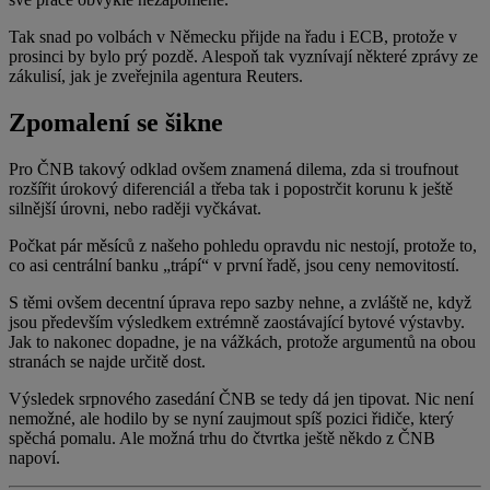
Tak snad po volbách v Německu přijde na řadu i ECB, protože v
prosinci by bylo prý pozdě. Alespoň tak vyznívají některé zprávy ze
zákulisí, jak je zveřejnila agentura Reuters.
Zpomalení se šikne
Pro ČNB takový odklad ovšem znamená dilema, zda si troufnout
rozšířit úrokový diferenciál a třeba tak i popostrčit korunu k ještě
silnější úrovni, nebo raději vyčkávat.
Počkat pár měsíců z našeho pohledu opravdu nic nestojí, protože to,
co asi centrální banku „trápí“ v první řadě, jsou ceny nemovitostí.
S těmi ovšem decentní úprava repo sazby nehne, a zvláště ne, když
jsou především výsledkem extrémně zaostávající bytové výstavby.
Jak to nakonec dopadne, je na vážkách, protože argumentů na obou
stranách se najde určitě dost.
Výsledek srpnového zasedání ČNB se tedy dá jen tipovat. Nic není
nemožné, ale hodilo by se nyní zaujmout spíš pozici řidiče, který
spěchá pomalu. Ale možná trhu do čtvrtka ještě někdo z ČNB
napoví.