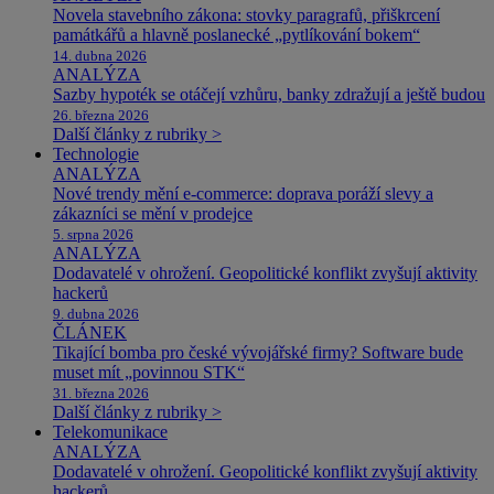
Novela stavebního zákona: stovky paragrafů, přiškrcení
památkářů a hlavně poslanecké „pytlíkování bokem“
14. dubna 2026
ANALÝZA
Sazby hypoték se otáčejí vzhůru, banky zdražují a ještě budou
26. března 2026
Další články z rubriky >
Technologie
ANALÝZA
Nové trendy mění e-commerce: doprava poráží slevy a
zákazníci se mění v prodejce
5. srpna 2026
ANALÝZA
Dodavatelé v ohrožení. Geopolitické konflikt zvyšují aktivity
hackerů
9. dubna 2026
ČLÁNEK
Tikající bomba pro české vývojářské firmy? Software bude
muset mít „povinnou STK“
31. března 2026
Další články z rubriky >
Telekomunikace
ANALÝZA
Dodavatelé v ohrožení. Geopolitické konflikt zvyšují aktivity
hackerů