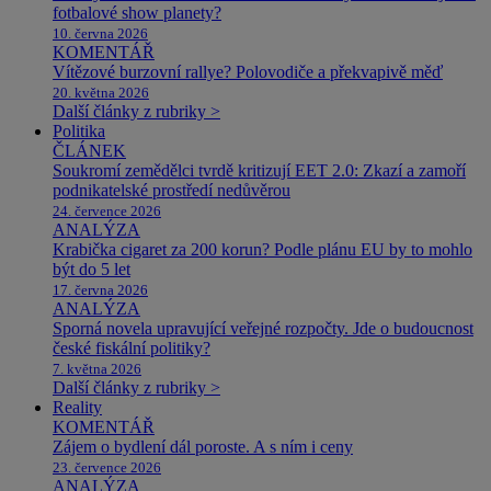
fotbalové show planety?
10. června 2026
KOMENTÁŘ
Vítězové burzovní rallye? Polovodiče a překvapivě měď
20. května 2026
Další články z rubriky >
Politika
ČLÁNEK
Soukromí zemědělci tvrdě kritizují EET 2.0: Zkazí a zamoří
podnikatelské prostředí nedůvěrou
24. července 2026
ANALÝZA
Krabička cigaret za 200 korun? Podle plánu EU by to mohlo
být do 5 let
17. června 2026
ANALÝZA
Sporná novela upravující veřejné rozpočty. Jde o budoucnost
české fiskální politiky?
7. května 2026
Další články z rubriky >
Reality
KOMENTÁŘ
Zájem o bydlení dál poroste. A s ním i ceny
23. července 2026
ANALÝZA