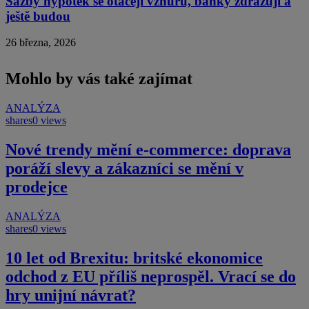
Sazby hypoték se otáčejí vzhůru, banky zdražují a
ještě budou
26 března, 2026
Mohlo by vás také zajímat
ANALÝZA
shares
0 views
Nové trendy mění e-commerce: doprava
poráží slevy a zákazníci se mění v
prodejce
ANALÝZA
shares
0 views
10 let od Brexitu: britské ekonomice
odchod z EU příliš neprospěl. Vrací se do
hry unijní návrat?