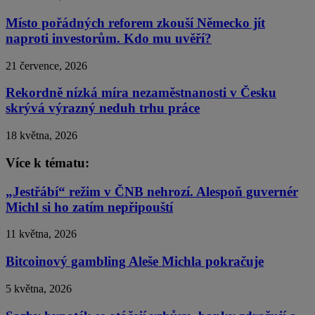
Místo pořádných reforem zkouší Německo jít
naproti investorům. Kdo mu uvěří?
21 července, 2026
Rekordně nízká míra nezaměstnanosti v Česku
skrývá výrazný neduh trhu práce
18 května, 2026
Více k tématu:
„Jestřábí“ režim v ČNB nehrozí. Alespoň guvernér
Michl si ho zatím nepřipouští
11 května, 2026
Bitcoinový gambling Aleše Michla pokračuje
5 května, 2026