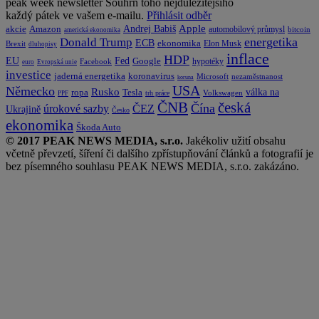
peak week newsletter
Souhrn toho nejdůležitějšího
každý pátek ve vašem e-mailu.
Přihlásit odběr
Apple
Amazon
Andrej Babiš
akcie
automobilový průmysl
bitcoin
americká ekonomika
energetika
Donald Trump
ECB
ekonomika
Elon Musk
Brexit
dluhopisy
inflace
HDP
EU
Fed
Google
hypotéky
Facebook
euro
Evropská unie
investice
koronavirus
jaderná energetika
nezaměstnanost
Microsoft
koruna
USA
Německo
Rusko
Tesla
válka na
ropa
trh práce
Volkswagen
PPF
česká
ČNB
Čína
ČEZ
úrokové sazby
Ukrajině
Česko
ekonomika
Škoda Auto
© 2017 PEAK NEWS MEDIA, s.r.o.
Jakékoliv užití obsahu
včetně převzetí, šíření či dalšího zpřístupňování článků a fotografií je
bez písemného souhlasu PEAK NEWS MEDIA, s.r.o. zakázáno.