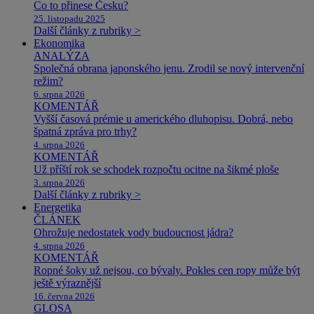
Co to přinese Česku?
25. listopadu 2025
Další články z rubriky >
Ekonomika
ANALÝZA
Společná obrana japonského jenu. Zrodil se nový intervenční
režim?
6. srpna 2026
KOMENTÁŘ
Vyšší časová prémie u amerického dluhopisu. Dobrá, nebo
špatná zpráva pro trhy?
4. srpna 2026
KOMENTÁŘ
Už příští rok se schodek rozpočtu ocitne na šikmé ploše
3. srpna 2026
Další články z rubriky >
Energetika
ČLÁNEK
Ohrožuje nedostatek vody budoucnost jádra?
4. srpna 2026
KOMENTÁŘ
Ropné šoky už nejsou, co bývaly. Pokles cen ropy může být
ještě výraznější
16. června 2026
GLOSA