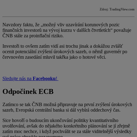
Zdroj: TradingView.com
Navzdory faktu, že „možný vliv uzavírání korunových pozic
finančních investorů na vývoj kurzu v dalších čtvrtletích“ považuje
ČNB stále za proinflační riziko.
Investoři to ovšem zatím vidí asi trochu jinak a dokážou zvlášť
ocenit potenciální zvýšení úrokových sazeb, o němž guvernér po
červnovém zasedání mluvil takřka jako o hotové věci.
Sledujte nás na
Facebooku
!
Odpočinek ECB
Zatímco se tak ČNB možná připravuje na první zvýšení úrokových
sazeb, Evropská centrální banka si dál vybírá oddechový čas.
Sice hovoří o budoucím ukončování politiky kvantitativního
uvolňování, avšak do nějakého konkrétního plánování se jí zřejmě
zatím moc nechce, i když pochválit se za stále viditelnější výsledky
své práce obvykle nezapomene.