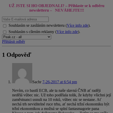
UŽ JSTE SI HO OBJEDNALI? – Přihlaste se k odběru
newsletteru
– NEVÁHEJTE!!!
Souhlasím se zasíláním newsletteru (
Více info zde
).
Souhlasím s cílením reklamy (
Více info zde
).
Přihlásit odběr
1 Odpověď
Sachr
7-26-2017 at 6:54 pm
Nevím, co bastlí ECB, ale ta naše slavná ČNB ať raději
nedělá vůbec nic. Už toho podělala tolik, že kdyby všichni její
zaměstnanci usnuli na 10 roků, vůbec nic se nestane. Ať
nechá trh neviditelné ruce trhu, ať nechá tržní ekonomiku být
tržní ekonomikou a možná se splní fantasmagorie pana