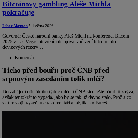
Bitcoinový gambling Aleše Michla
pokračuje
Libor Akrman
5. května 2026
Guvernér České národní banky Aleš Michl na konferenci Bitcoin
2026 v Las Vegas otevřeně obhajoval zařazení bitcoinu do
devizových rezerv…
Komentář
Ticho před bouří: proč ČNB před
srpnovým zasedáním tolik mlčí?
Do zahájení oficiálního týdne mlčení ČNB sice ještě pár dnů zbývá,
avšak tentokrát to vypadá, jako by se tak už dávno stalo. Proč a co
za tím stojí, vysvětluje v komentáři analytik Jan Bureš.