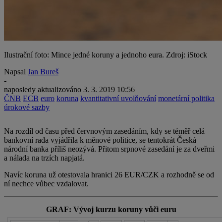
Ilustrační foto: Mince jedné koruny a jednoho eura. Zdroj: iStock
Napsal
Jan Bureš
-
naposledy aktualizováno
3. 3. 2019 10:56
ČNB
ECB
euro
koruna
kvantitativní uvolňování
monetární politika
úrokové sazby
Na rozdíl od času před červnovým zasedáním, kdy se téměř celá
bankovní rada vyjádřila k měnové politice, se tentokrát Česká
národní banka příliš neozývá. Přitom srpnové zasedání je za dveřmi
a nálada na trzích napjatá.
Navíc koruna už otestovala hranici 26 EUR/CZK a rozhodně se od
ní nechce vůbec vzdalovat.
GRAF: Vývoj kurzu koruny vůči euru