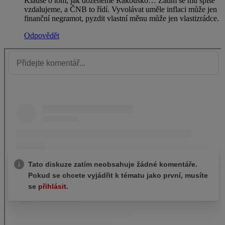
Klause o tom, jak doženeme Rakousko… Zatím se mu spíše
vzdalujeme, a ČNB to řídí. Vyvolávat uměle inflaci může jen
finanční negramot, pyzdit vlastní měnu může jen vlastizrádce.
Odpovědět