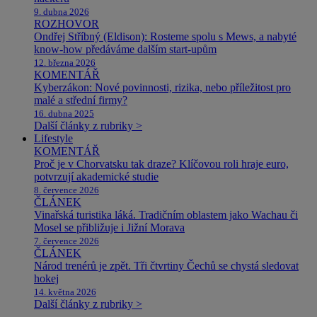
9. dubna 2026
ROZHOVOR
Ondřej Stříbný (Eldison): Rosteme spolu s Mews, a nabyté
know-how předáváme dalším start-upům
12. března 2026
KOMENTÁŘ
Kyberzákon: Nové povinnosti, rizika, nebo příležitost pro
malé a střední firmy?
16. dubna 2025
Další články z rubriky >
Lifestyle
KOMENTÁŘ
Proč je v Chorvatsku tak draze? Klíčovou roli hraje euro,
potvrzují akademické studie
8. července 2026
ČLÁNEK
Vinařská turistika láká. Tradičním oblastem jako Wachau či
Mosel se přibližuje i Jižní Morava
7. července 2026
ČLÁNEK
Národ trenérů je zpět. Tři čtvrtiny Čechů se chystá sledovat
hokej
14. května 2026
Další články z rubriky >