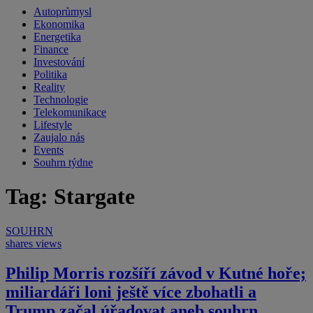
Autoprůmysl
Ekonomika
Energetika
Finance
Investování
Politika
Reality
Technologie
Telekomunikace
Lifestyle
Zaujalo nás
Events
Souhrn týdne
Tag: Stargate
SOUHRN
shares
views
Philip Morris rozšíří závod v Kutné hoře;
miliardáři loni ještě více zbohatli a
Trump začal úřadovat aneb souhrn