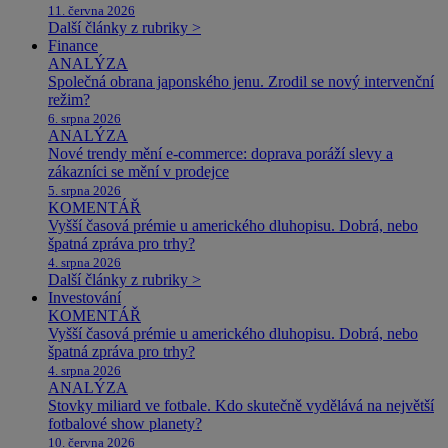
11. června 2026
Další články z rubriky >
Finance
ANALÝZA
Společná obrana japonského jenu. Zrodil se nový intervenční
režim?
6. srpna 2026
ANALÝZA
Nové trendy mění e-commerce: doprava poráží slevy a
zákazníci se mění v prodejce
5. srpna 2026
KOMENTÁŘ
Vyšší časová prémie u amerického dluhopisu. Dobrá, nebo
špatná zpráva pro trhy?
4. srpna 2026
Další články z rubriky >
Investování
KOMENTÁŘ
Vyšší časová prémie u amerického dluhopisu. Dobrá, nebo
špatná zpráva pro trhy?
4. srpna 2026
ANALÝZA
Stovky miliard ve fotbale. Kdo skutečně vydělává na největší
fotbalové show planety?
10. června 2026