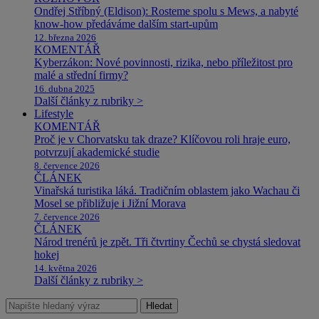
Ondřej Stříbný (Eldison): Rosteme spolu s Mews, a nabyté
know-how předáváme dalším start-upům
12. března 2026
KOMENTÁŘ
Kyberzákon: Nové povinnosti, rizika, nebo příležitost pro
malé a střední firmy?
16. dubna 2025
Další články z rubriky >
Lifestyle
KOMENTÁŘ
Proč je v Chorvatsku tak draze? Klíčovou roli hraje euro,
potvrzují akademické studie
8. července 2026
ČLÁNEK
Vinařská turistika láká. Tradičním oblastem jako Wachau či
Mosel se přibližuje i Jižní Morava
7. července 2026
ČLÁNEK
Národ trenérů je zpět. Tři čtvrtiny Čechů se chystá sledovat
hokej
14. května 2026
Další články z rubriky >
Hledat