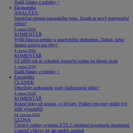
Další články z rubriky >
Ekonomika
ANALÝZA
Společná obrana japonského jenu. Zrodil se nový intervenční
režim?
6. srpna 2026
KOMENTÁŘ
Vyšší časová prémie u amerického dluhopisu. Dobrá, nebo
špatná zpráva pro trhy?
4. srpna 2026
KOMENTÁŘ
Už příští rok se schodek rozpočtu ocitne na šikmé ploše
3. srpna 2026
Další články z rubriky >
Energetika
ČLÁNEK
Ohrožuje nedostatek vody budoucnost jádra?
4. srpna 2026
KOMENTÁŘ
Ropné šoky už nejsou, co bývaly. Pokles cen ropy může být
ještě výraznější
16. června 2026
GLOSA
Čerstvé změny systému ETS 2 zdražení povolenek nezabrání.
Cenové výkyvy by ale mohly zmírnit