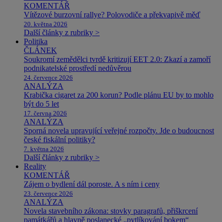
KOMENTÁŘ
Vítězové burzovní rallye? Polovodiče a překvapivě měď
20. května 2026
Další články z rubriky >
Politika
ČLÁNEK
Soukromí zemědělci tvrdě kritizují EET 2.0: Zkazí a zamoří
podnikatelské prostředí nedůvěrou
24. července 2026
ANALÝZA
Krabička cigaret za 200 korun? Podle plánu EU by to mohlo
být do 5 let
17. června 2026
ANALÝZA
Sporná novela upravující veřejné rozpočty. Jde o budoucnost
české fiskální politiky?
7. května 2026
Další články z rubriky >
Reality
KOMENTÁŘ
Zájem o bydlení dál poroste. A s ním i ceny
23. července 2026
ANALÝZA
Novela stavebního zákona: stovky paragrafů, přiškrcení
památkářů a hlavně poslanecké „pytlíkování bokem“