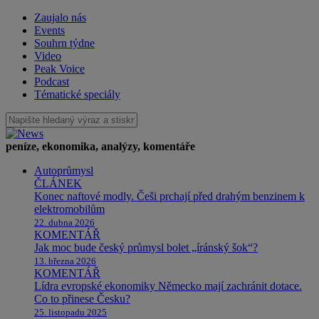
Zaujalo nás
Events
Souhrn týdne
Video
Peak Voice
Podcast
Tématické speciály
peníze, ekonomika, analýzy, komentáře
Autoprůmysl
ČLÁNEK
Konec naftové modly. Češi prchají před drahým benzinem k
elektromobilům
22. dubna 2026
KOMENTÁŘ
Jak moc bude český průmysl bolet „íránský šok“?
13. března 2026
KOMENTÁŘ
Lídra evropské ekonomiky Německo mají zachránit dotace.
Co to přinese Česku?
25. listopadu 2025