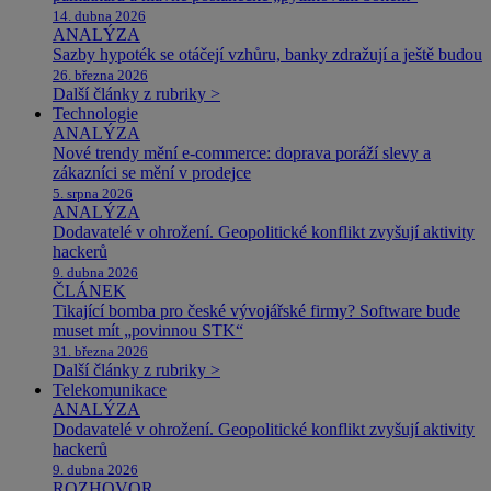
14. dubna 2026
ANALÝZA
Sazby hypoték se otáčejí vzhůru, banky zdražují a ještě budou
26. března 2026
Další články z rubriky >
Technologie
ANALÝZA
Nové trendy mění e-commerce: doprava poráží slevy a
zákazníci se mění v prodejce
5. srpna 2026
ANALÝZA
Dodavatelé v ohrožení. Geopolitické konflikt zvyšují aktivity
hackerů
9. dubna 2026
ČLÁNEK
Tikající bomba pro české vývojářské firmy? Software bude
muset mít „povinnou STK“
31. března 2026
Další články z rubriky >
Telekomunikace
ANALÝZA
Dodavatelé v ohrožení. Geopolitické konflikt zvyšují aktivity
hackerů
9. dubna 2026
ROZHOVOR