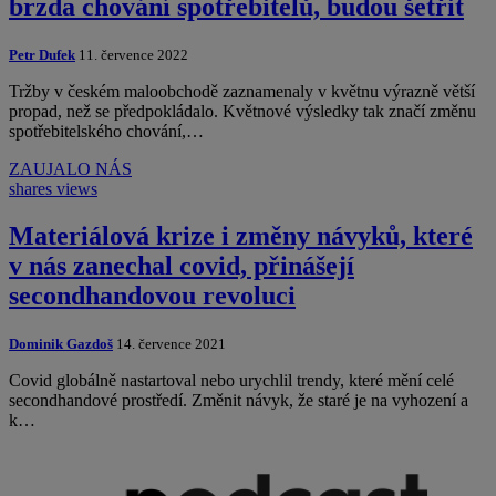
brzda chování spotřebitelů, budou šetřit
Petr Dufek
11. července 2022
Tržby v českém maloobchodě zaznamenaly v květnu výrazně větší
propad, než se předpokládalo. Květnové výsledky tak značí změnu
spotřebitelského chování,…
ZAUJALO NÁS
shares
views
Materiálová krize i změny návyků, které
v nás zanechal covid, přinášejí
secondhandovou revoluci
Dominik Gazdoš
14. července 2021
Covid globálně nastartoval nebo urychlil trendy, které mění celé
secondhandové prostředí. Změnit návyk, že staré je na vyhození a
k…