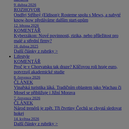
9. dubna 2026
ROZHOVOR
Ondřej Stříbný (Eldison): Rosteme spolu s Mews, a nabyté
know-how předáváme dalším start-upům
12. března 2026
KOMENTÁŘ
Kyberzákon: Nové povinnosti, rizika, nebo příležitost pro
malé a střední firmy?
16. dubna 2025
Další články z rubriky >
Lifestyle
KOMENTÁŘ
Proč je v Chorvatsku tak draze? Klíčovou roli hraje euro,
potvrzují akademické studie
8. července 2026
ČLÁNEK
Vinařská turistika láká. Tradičním oblastem jako Wachau či
Mosel se přibližuje i Jižní Morava
7. července 2026
ČLÁNEK
Národ trenérů je zpět. Tři čtvrtiny Čechů se chystá sledovat
hokej
14. května 2026
Další články z rubriky >