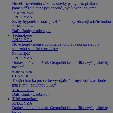
Novela stavebního zákona: stovky paragrafů, přiškrcení
památkářů a hlavně poslanecké „pytlíkování bokem“
14. dubna 2026
ANALÝZA
Sazby hypoték se otáčejí vzhůru, banky zdražují a ještě budou
26. března 2026
Další články z rubriky >
Technologie
ANALÝZA
Nové trendy mění e-commerce: doprava poráží slevy a
zákazníci se mění v prodejce
5. srpna 2026
ANALÝZA
Dodavatelé v ohrožení. Geopolitické konflikt zvyšují aktivity
hackerů
9. dubna 2026
ČLÁNEK
Tikající bomba pro české vývojářské firmy? Software bude
muset mít „povinnou STK“
31. března 2026
Další články z rubriky >
Telekomunikace
ANALÝZA
Dodavatelé v ohrožení. Geopolitické konflikt zvyšují aktivity
hackerů