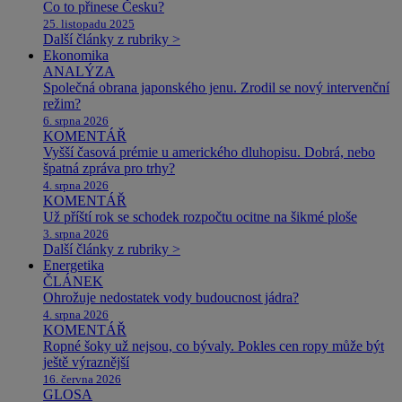
Co to přinese Česku?
25. listopadu 2025
Další články z rubriky >
Ekonomika
ANALÝZA
Společná obrana japonského jenu. Zrodil se nový intervenční
režim?
6. srpna 2026
KOMENTÁŘ
Vyšší časová prémie u amerického dluhopisu. Dobrá, nebo
špatná zpráva pro trhy?
4. srpna 2026
KOMENTÁŘ
Už příští rok se schodek rozpočtu ocitne na šikmé ploše
3. srpna 2026
Další články z rubriky >
Energetika
ČLÁNEK
Ohrožuje nedostatek vody budoucnost jádra?
4. srpna 2026
KOMENTÁŘ
Ropné šoky už nejsou, co bývaly. Pokles cen ropy může být
ještě výraznější
16. června 2026
GLOSA