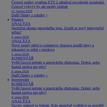
Čerstvé změny systému ETS 2 zdražení povolenek nezabrání.
Cenové výkyvy by ale mohly zmírnit
11. června 2026
Další články z rubriky >
Finance
ANALÝZA
Společná obrana japonského jenu. Zrodil se nový intervenční
režim?
6. srpna 2026
ANALÝZA
Nové trendy mění e-commerce: doprava poráží slevy a
zákazníci se mění v prodejce
5. srpna 2026
KOMENTÁŘ
Vyšší časová prémie u amerického dluhopisu. Dobrá, nebo
špatná zpráva pro trhy?
4. srpna 2026
Další články z rubriky >
Investování
KOMENTÁŘ
Vyšší časová prémie u amerického dluhopisu. Dobrá, nebo
špatná zpráva pro trhy?
4. srpna 2026
ANALÝZA
Stovky miliard ve fotbale. Kdo skutečně vydělává na největší