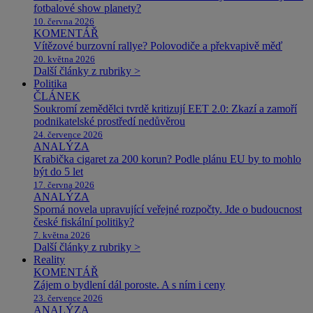
fotbalové show planety?
10. června 2026
KOMENTÁŘ
Vítězové burzovní rallye? Polovodiče a překvapivě měď
20. května 2026
Další články z rubriky >
Politika
ČLÁNEK
Soukromí zemědělci tvrdě kritizují EET 2.0: Zkazí a zamoří
podnikatelské prostředí nedůvěrou
24. července 2026
ANALÝZA
Krabička cigaret za 200 korun? Podle plánu EU by to mohlo
být do 5 let
17. června 2026
ANALÝZA
Sporná novela upravující veřejné rozpočty. Jde o budoucnost
české fiskální politiky?
7. května 2026
Další články z rubriky >
Reality
KOMENTÁŘ
Zájem o bydlení dál poroste. A s ním i ceny
23. července 2026
ANALÝZA