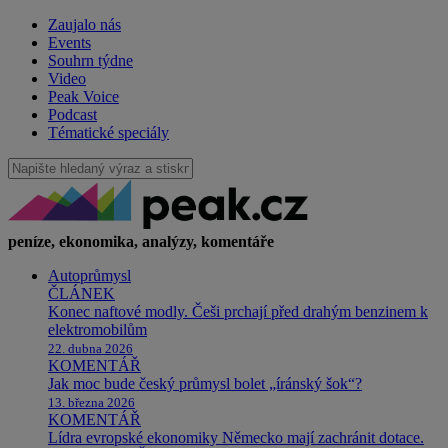
Zaujalo nás
Events
Souhrn týdne
Video
Peak Voice
Podcast
Tématické speciály
peníze, ekonomika, analýzy, komentáře
Autoprůmysl
ČLÁNEK
Konec naftové modly. Češi prchají před drahým benzinem k
elektromobilům
22. dubna 2026
KOMENTÁŘ
Jak moc bude český průmysl bolet „íránský šok“?
13. března 2026
KOMENTÁŘ
Lídra evropské ekonomiky Německo mají zachránit dotace.