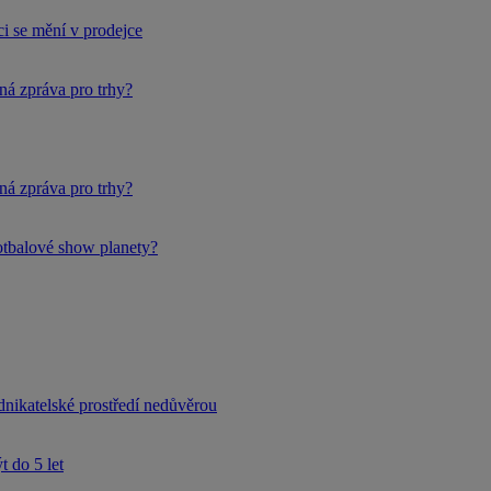
i se mění v prodejce
ná zpráva pro trhy?
ná zpráva pro trhy?
fotbalové show planety?
dnikatelské prostředí nedůvěrou
 do 5 let