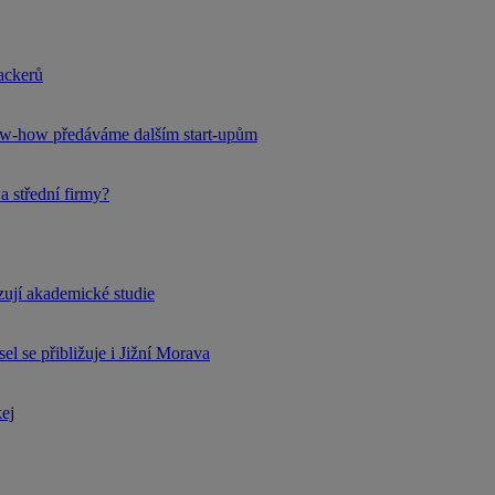
hackerů
now-how předáváme dalším start-upům
a střední firmy?
rzují akademické studie
l se přibližuje i Jižní Morava
kej