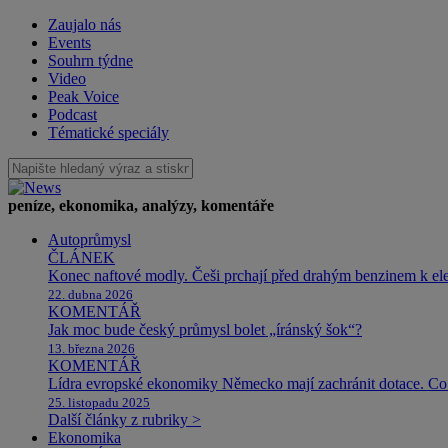
Zaujalo nás
Events
Souhrn týdne
Video
Peak Voice
Podcast
Tématické speciály
peníze, ekonomika, analýzy, komentáře
Autoprůmysl
ČLÁNEK
Konec naftové modly. Češi prchají před drahým benzinem k e
22. dubna 2026
KOMENTÁŘ
Jak moc bude český průmysl bolet „íránský šok“?
13. března 2026
KOMENTÁŘ
Lídra evropské ekonomiky Německo mají zachránit dotace. Co 
25. listopadu 2025
Další články z rubriky >
Ekonomika