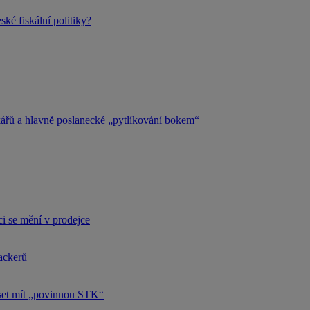
ké fiskální politiky?
kářů a hlavně poslanecké „pytlíkování bokem“
i se mění v prodejce
hackerů
uset mít „povinnou STK“