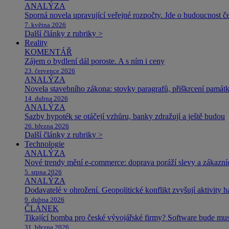
ANALÝZA
Sporná novela upravující veřejné rozpočty. Jde o budoucnost čes
7. května 2026
Další články z rubriky >
Reality
KOMENTÁŘ
Zájem o bydlení dál poroste. A s ním i ceny
23. července 2026
ANALÝZA
Novela stavebního zákona: stovky paragrafů, přiškrcení památ
14. dubna 2026
ANALÝZA
Sazby hypoték se otáčejí vzhůru, banky zdražují a ještě budou
26. března 2026
Další články z rubriky >
Technologie
ANALÝZA
Nové trendy mění e-commerce: doprava poráží slevy a zákazníc
5. srpna 2026
ANALÝZA
Dodavatelé v ohrožení. Geopolitické konflikt zvyšují aktivity 
9. dubna 2026
ČLÁNEK
Tikající bomba pro české vývojářské firmy? Software bude m
31. března 2026