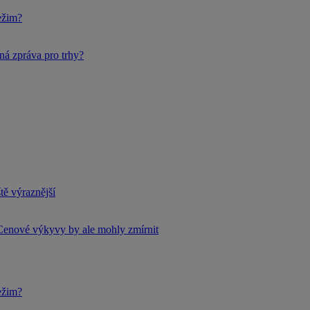
ežim?
ná zpráva pro trhy?
tě výraznější
Cenové výkyvy by ale mohly zmírnit
ežim?