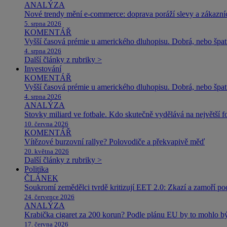
ANALÝZA
Nové trendy mění e-commerce: doprava poráží slevy a zákazníc
5. srpna 2026
KOMENTÁŘ
Vyšší časová prémie u amerického dluhopisu. Dobrá, nebo špat
4. srpna 2026
Další články z rubriky >
Investování
KOMENTÁŘ
Vyšší časová prémie u amerického dluhopisu. Dobrá, nebo špat
4. srpna 2026
ANALÝZA
Stovky miliard ve fotbale. Kdo skutečně vydělává na největší 
10. června 2026
KOMENTÁŘ
Vítězové burzovní rallye? Polovodiče a překvapivě měď
20. května 2026
Další články z rubriky >
Politika
ČLÁNEK
Soukromí zemědělci tvrdě kritizují EET 2.0: Zkazí a zamoří po
24. července 2026
ANALÝZA
Krabička cigaret za 200 korun? Podle plánu EU by to mohlo být
17. června 2026