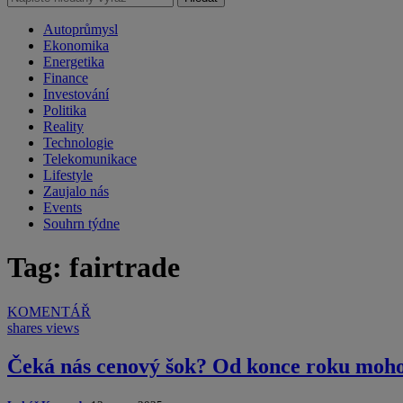
Autoprůmysl
Ekonomika
Energetika
Finance
Investování
Politika
Reality
Technologie
Telekomunikace
Lifestyle
Zaujalo nás
Events
Souhrn týdne
Tag: fairtrade
KOMENTÁŘ
shares
views
Čeká nás cenový šok? Od konce roku moho