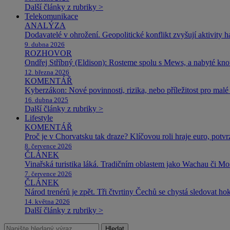
Další články z rubriky >
Telekomunikace
ANALÝZA
Dodavatelé v ohrožení. Geopolitické konflikt zvyšují aktivity 
9. dubna 2026
ROZHOVOR
Ondřej Stříbný (Eldison): Rosteme spolu s Mews, a nabyté k
12. března 2026
KOMENTÁŘ
Kyberzákon: Nové povinnosti, rizika, nebo příležitost pro malé 
16. dubna 2025
Další články z rubriky >
Lifestyle
KOMENTÁŘ
Proč je v Chorvatsku tak draze? Klíčovou roli hraje euro, potv
8. července 2026
ČLÁNEK
Vinařská turistika láká. Tradičním oblastem jako Wachau či Mose
7. července 2026
ČLÁNEK
Národ trenérů je zpět. Tři čtvrtiny Čechů se chystá sledovat ho
14. května 2026
Další články z rubriky >
Hledat