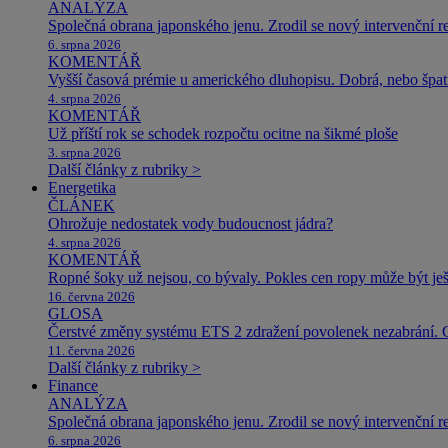
ANALÝZA
Společná obrana japonského jenu. Zrodil se nový intervenční r
6. srpna 2026
KOMENTÁŘ
Vyšší časová prémie u amerického dluhopisu. Dobrá, nebo špat
4. srpna 2026
KOMENTÁŘ
Už příští rok se schodek rozpočtu ocitne na šikmé ploše
3. srpna 2026
Další články z rubriky >
Energetika
ČLÁNEK
Ohrožuje nedostatek vody budoucnost jádra?
4. srpna 2026
KOMENTÁŘ
Ropné šoky už nejsou, co bývaly. Pokles cen ropy může být ješ
16. června 2026
GLOSA
Čerstvé změny systému ETS 2 zdražení povolenek nezabrání. 
11. června 2026
Další články z rubriky >
Finance
ANALÝZA
Společná obrana japonského jenu. Zrodil se nový intervenční r
6. srpna 2026