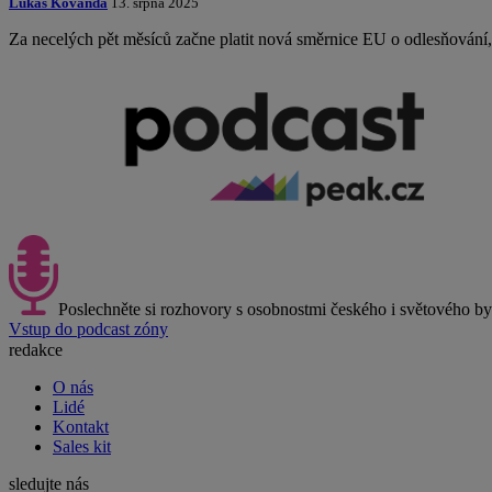
Lukáš Kovanda
13. srpna 2025
Za necelých pět měsíců začne platit nová směrnice EU o odlesňování, 
Poslechněte si rozhovory s osobnostmi českého i světového b
Vstup do podcast zóny
redakce
O nás
Lidé
Kontakt
Sales kit
sledujte nás