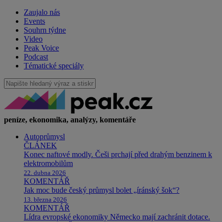
Zaujalo nás
Events
Souhrn týdne
Video
Peak Voice
Podcast
Tématické speciály
peníze, ekonomika, analýzy, komentáře
Autoprůmysl
ČLÁNEK
Konec naftové modly. Češi prchají před drahým benzinem k
elektromobilům
22. dubna 2026
KOMENTÁŘ
Jak moc bude český průmysl bolet „íránský šok“?
13. března 2026
KOMENTÁŘ
Lídra evropské ekonomiky Německo mají zachránit dotace.