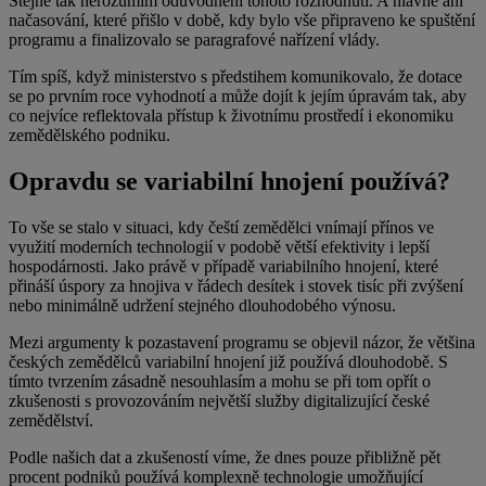
Stejně tak nerozumím odůvodnění tohoto rozhodnutí. A hlavně ani
načasování, které přišlo v době, kdy bylo vše připraveno ke spuštění
programu a finalizovalo se paragrafové nařízení vlády.
Tím spíš, když ministerstvo s předstihem komunikovalo, že dotace
se po prvním roce vyhodnotí a může dojít k jejím úpravám tak, aby
co nejvíce reflektovala přístup k životnímu prostředí i ekonomiku
zemědělského podniku.
Opravdu se variabilní hnojení používá?
To vše se stalo v situaci, kdy čeští zemědělci vnímají přínos ve
využití moderních technologií v podobě větší efektivity i lepší
hospodárnosti. Jako právě v případě variabilního hnojení, které
přináší úspory za hnojiva v řádech desítek i stovek tisíc při zvýšení
nebo minimálně udržení stejného dlouhodobého výnosu.
Mezi argumenty k pozastavení programu se objevil názor, že většina
českých zemědělců variabilní hnojení již používá dlouhodobě. S
tímto tvrzením zásadně nesouhlasím a mohu se při tom opřít o
zkušenosti s provozováním největší služby digitalizující české
zemědělství.
Podle našich dat a zkušeností víme, že dnes pouze přibližně pět
procent podniků používá komplexně technologie umožňující