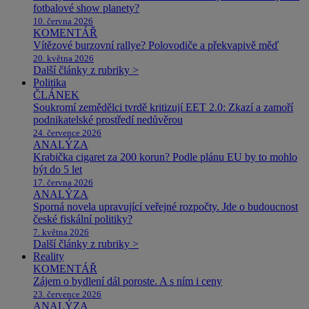
fotbalové show planety?
10. června 2026
KOMENTÁŘ
Vítězové burzovní rallye? Polovodiče a překvapivě měď
20. května 2026
Další články z rubriky >
Politika
ČLÁNEK
Soukromí zemědělci tvrdě kritizují EET 2.0: Zkazí a zamoří
podnikatelské prostředí nedůvěrou
24. července 2026
ANALÝZA
Krabička cigaret za 200 korun? Podle plánu EU by to mohlo
být do 5 let
17. června 2026
ANALÝZA
Sporná novela upravující veřejné rozpočty. Jde o budoucnost
české fiskální politiky?
7. května 2026
Další články z rubriky >
Reality
KOMENTÁŘ
Zájem o bydlení dál poroste. A s ním i ceny
23. července 2026
ANALÝZA