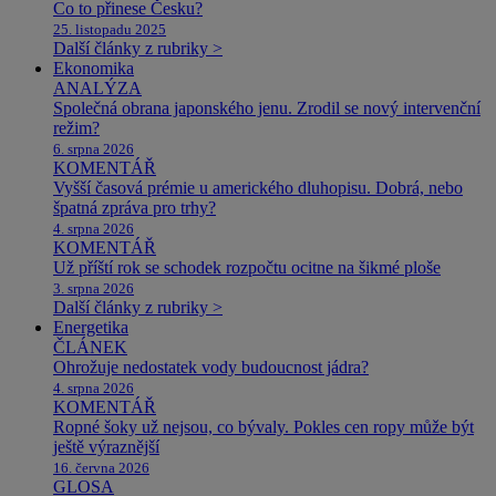
Co to přinese Česku?
25. listopadu 2025
Další články z rubriky >
Ekonomika
ANALÝZA
Společná obrana japonského jenu. Zrodil se nový intervenční
režim?
6. srpna 2026
KOMENTÁŘ
Vyšší časová prémie u amerického dluhopisu. Dobrá, nebo
špatná zpráva pro trhy?
4. srpna 2026
KOMENTÁŘ
Už příští rok se schodek rozpočtu ocitne na šikmé ploše
3. srpna 2026
Další články z rubriky >
Energetika
ČLÁNEK
Ohrožuje nedostatek vody budoucnost jádra?
4. srpna 2026
KOMENTÁŘ
Ropné šoky už nejsou, co bývaly. Pokles cen ropy může být
ještě výraznější
16. června 2026
GLOSA