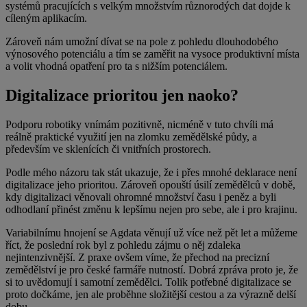
systémů pracujících s velkým množstvím různorodých dat dojde k
cíleným aplikacím.
Zároveň nám umožní dívat se na pole z pohledu dlouhodobého
výnosového potenciálu a tím se zaměřit na vysoce produktivní místa
a volit vhodná opatření pro ta s nižším potenciálem.
Digitalizace prioritou jen naoko?
Podporu robotiky vnímám pozitivně, nicméně v tuto chvíli má
reálně praktické využití jen na zlomku zemědělské půdy, a
především ve sklenících či vnitřních prostorech.
Podle mého názoru tak stát ukazuje, že i přes mnohé deklarace není
digitalizace jeho prioritou. Zároveň opouští úsilí zemědělců v době,
kdy digitalizaci věnovali ohromné množství času i peněz a byli
odhodlaní přinést změnu k lepšímu nejen pro sebe, ale i pro krajinu.
Variabilnímu hnojení se Agdata věnují už více než pět let a můžeme
říct, že poslední rok byl z pohledu zájmu o něj zdaleka
nejintenzivnější. Z praxe ovšem víme, že přechod na precizní
zemědělství je pro české farmáře nutností. Dobrá zpráva proto je, že
si to uvědomují i samotní zemědělci. Tolik potřebné digitalizace se
proto dočkáme, jen ale proběhne složitější cestou a za výrazně delší
dobu.