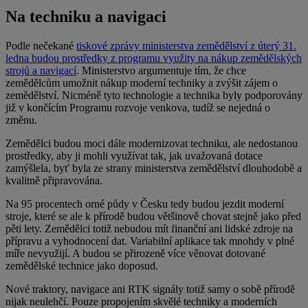
Na techniku a navigaci
Podle nečekané
tiskové zprávy ministerstva zemědělství z úterý 31.
ledna budou prostředky z programu využity na nákup zemědělských
strojů a navigací
. Ministerstvo argumentuje tím, že chce
zemědělcům umožnit nákup moderní techniky a zvýšit zájem o
zemědělství. Nicméně tyto technologie a technika byly podporovány
již v končícím Programu rozvoje venkova, tudíž se nejedná o
změnu.
Zemědělci budou moci dále modernizovat techniku, ale nedostanou
prostředky, aby ji mohli využívat tak, jak uvažovaná dotace
zamýšlela, byť byla ze strany ministerstva zemědělství dlouhodobě a
kvalitně připravována.
Na 95 procentech orné půdy v Česku tedy budou jezdit moderní
stroje, které se ale k přírodě budou většinově chovat stejně jako před
pěti lety. Zemědělci totiž nebudou mít finanční ani lidské zdroje na
přípravu a vyhodnocení dat. Variabilní aplikace tak mnohdy v plné
míře nevyužijí. A budou se přirozeně více věnovat dotované
zemědělské technice jako doposud.
Nové traktory, navigace ani RTK signály totiž samy o sobě přírodě
nijak neulehčí. Pouze propojením skvělé techniky a moderních