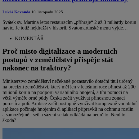
Lukáš Kovanda
10. listopadu 2025
Svátek sv. Martina letos restauracím „přihraje“ 2 až 3 miliardy korun
navíc. Je totiž nejdražší v historii. Svatomartinské menu vyjde…
KOMENTÁŘ
Proč místo digitalizace a moderních
postupů v zemědělství přispěje stát
nakonec na traktory?
Ministerstvo zemědělství nečekaně pozastavilo dotační titul určený
na precizní zemědělství, který měl jen v letošním roce přinést až 200
milionů korun na podporu variabilního hnojení, a tím pomoci na
větší výměře orné půdy Česka začít využívat přínosnou zonaci
porostů a polí. Ambice začít postupně využívat komplexně variabilní
aplikace počínaje hnojením či aplikací přípravků na ochranu rostlin
a samozřejmě i setí a sázení se tak odkládá na neurčito. Není to
škoda?