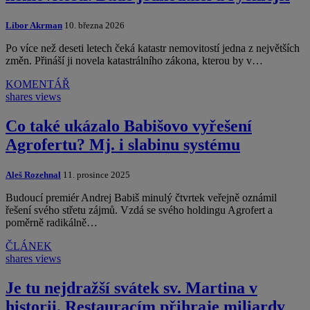
Libor Akrman
10. března 2026
Po více než deseti letech čeká katastr nemovitostí jedna z největších
změn. Přináší ji novela katastrálního zákona, kterou by v…
KOMENTÁŘ
shares
views
Co také ukázalo Babišovo vyřešení
Agrofertu? Mj. i slabinu systému
Aleš Rozehnal
11. prosince 2025
Budoucí premiér Andrej Babiš minulý čtvrtek veřejně oznámil
řešení svého střetu zájmů. Vzdá se svého holdingu Agrofert a
poměrně radikálně…
ČLÁNEK
shares
views
Je tu nejdražší svátek sv. Martina v
historii. Restauracím přihraje miliardy