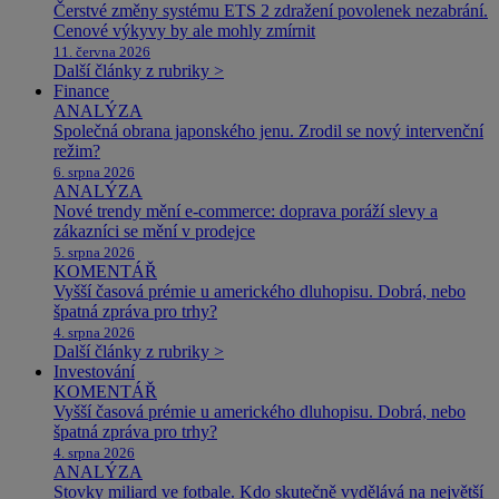
Čerstvé změny systému ETS 2 zdražení povolenek nezabrání.
Cenové výkyvy by ale mohly zmírnit
11. června 2026
Další články z rubriky >
Finance
ANALÝZA
Společná obrana japonského jenu. Zrodil se nový intervenční
režim?
6. srpna 2026
ANALÝZA
Nové trendy mění e-commerce: doprava poráží slevy a
zákazníci se mění v prodejce
5. srpna 2026
KOMENTÁŘ
Vyšší časová prémie u amerického dluhopisu. Dobrá, nebo
špatná zpráva pro trhy?
4. srpna 2026
Další články z rubriky >
Investování
KOMENTÁŘ
Vyšší časová prémie u amerického dluhopisu. Dobrá, nebo
špatná zpráva pro trhy?
4. srpna 2026
ANALÝZA
Stovky miliard ve fotbale. Kdo skutečně vydělává na největší