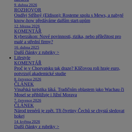
9. dubna 2026
ROZHOVOR
Ondřej Stříbný (Eldison): Rosteme spolu s Mews, a nabyté
know-how předáváme dalším start-upům
12. března 2026
KOMENTÁŘ
Kyberzákon: Nové povinnosti, rizika, nebo příležitost pro
malé a střední firmy?
16. dubna 2025
Další články z rubriky >
Lifestyle
KOMENTÁŘ
Proč je v Chorvatsku tak draze? Klíčovou roli hraje euro,
potvrzují akademické studie
8. července 2026
ČLÁNEK
Vinařská turistika láká. Tradičním oblastem jako Wachau či
Mosel se přibližuje i Jižní Morava
7. července 2026
ČLÁNEK
Národ trenérů je zpět. Tři čtvrtiny Čechů se chystá sledovat
hokej
14. května 2026
Další články z rubriky >