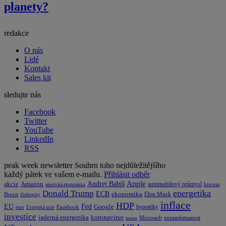
planety?
redakce
O nás
Lidé
Kontakt
Sales kit
sledujte nás
Facebook
Twitter
YouTube
LinkedIn
RSS
peak week newsletter
Souhrn toho nejdůležitějšího
každý pátek ve vašem e-mailu.
Přihlásit odběr
Apple
Amazon
Andrej Babiš
akcie
automobilový průmysl
bitcoin
americká ekonomika
energetika
Donald Trump
ECB
ekonomika
Elon Musk
Brexit
dluhopisy
inflace
HDP
EU
Fed
Google
hypotéky
Facebook
euro
Evropská unie
investice
koronavirus
jaderná energetika
nezaměstnanost
Microsoft
koruna