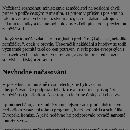
Nečekané rozhodnutí ministerstva zemědělství na poslední chvíli
přineslo potíže českým farmářům. Ti přitom v průběhu posledního
roku investovali velké množství financí, času a dalších zdrojů k
nákupu techniky a technologií tak, aby zvládli přechod k preciznímu
zemědělství.
I když se to může zdát jako marginální problém týkající se „několika
zemědělců“, opak je pravda. Úspornější nakládání s hnojivy se totiž
významně promítá také do cen potravin. Navíc podle evropských i
celosvětových studií pozitivně ovlivňuje životní prostředí a úzce
souvisí i s lidským zdravím.
Nevhodné načasování
V posledních minimálně dvou letech jsme byli všichni
ubezpečováni, že podpora digitalizace a moderních přístupů v
zemědělství je prioritou. A cestou, po které se český stát chce vydat.
I proto nechápu, a rozhodně v tom nejsem sám, proč ministerstvo
rozhodlo o zastavení tohoto programu, který podpořila a schválila
Evropská komise. A ještě nedávno ho podporovalo rovněž samotné
ministerstvo…