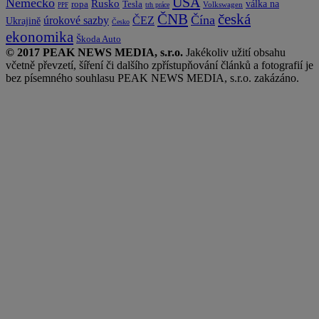
USA
Německo
Rusko
Tesla
válka na
ropa
trh práce
Volkswagen
PPF
česká
ČNB
Čína
ČEZ
úrokové sazby
Ukrajině
Česko
ekonomika
Škoda Auto
© 2017 PEAK NEWS MEDIA, s.r.o.
Jakékoliv užití obsahu
včetně převzetí, šíření či dalšího zpřístupňování článků a fotografií je
bez písemného souhlasu PEAK NEWS MEDIA, s.r.o. zakázáno.