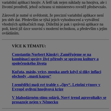
variabilní aplikaci hnojiv. A šetří tak nejen náklady na hnojiva, ale i
životní prostředí, jehož ochranu si ministerstvo rovněž předsevzalo.
Zároveň je nutné si uvědomit, že precizní variabilní aplikace není
jen sběr dat. Především se týká jejich vyhodnocení a vytváření
vhodných aplikačních map. Důležitá je pak i správná aplikace na
poli, která již úzce souvisí s moderní technikou, a především s jejím
ovládáním.
VÍCE K TÉMATU:
Constantin Norbert Kinský: Zaměřujeme se na
kombinaci správy živé přírody se správou kultury a
společenského života
Kuřata, máslo, vejce, mouka aneb když si díky inflaci
obchody „mastí kapsu“
I zemědělci mají své trable s „čipy“. Letošní výnosy v
Evropě ovlivní hnojivová krize
V blahodárném stínu solárů. Nový trend agrovoltaiky se
prosazuje nejen v Německu