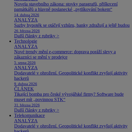
Novela stavebního zákona: stovky paragrafů, přiškrcení
památkářů a hlavně poslanecké „pytlíkování bokem“
14. dubna 2026
ANALÝZA
Sazby hypoték se otáčejí vzhůru, banky zdražují a ještě budou
26. března 2026
Další články z rubriky >
Technologie
ANALÝZA
Nové trendy mění e-commerce: doprava poráží slevy a
zákazníci se mění v prodejce
5. srpna 2026
ANALÝZA
Dodavatelé v ohrožení. Geopolitické konflikt zvyšují aktivity
hackerů
9. dubna 2026
ČLÁNEK
Tikající bomba pro české vývojářské firmy? Software bude
muset mít „povinnou STK“
31. března 2026
Další články z rubriky >
Telekomunikace
ANALÝZA
Dodavatelé v ohrožení. Geopolitické konflikt zvyšují aktivity
hackerů