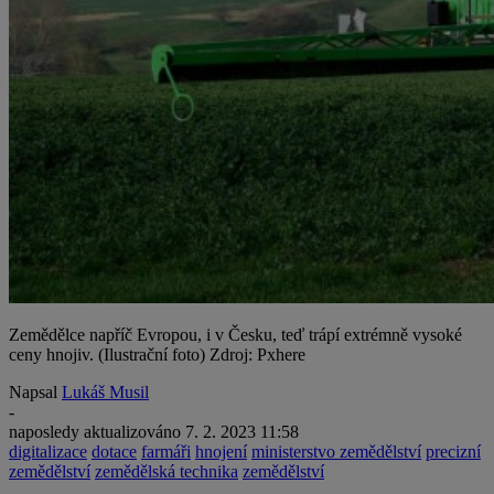
Zemědělce napříč Evropou, i v Česku, teď trápí extrémně vysoké
ceny hnojiv. (Ilustrační foto) Zdroj: Pxhere
Napsal
Lukáš Musil
-
naposledy aktualizováno
7. 2. 2023 11:58
digitalizace
dotace
farmáři
hnojení
ministerstvo zemědělství
precizní
zemědělství
zemědělská technika
zemědělství