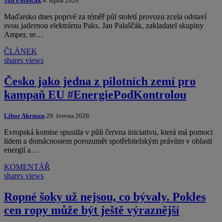
Jan Palaščák
4. srpna 2026
Maďarsko dnes poprvé za téměř půl století provozu zcela odstaví
svou jadernou elektrárnu Paks. Jan Palaščák, zakladatel skupiny
Amper, se…
ČLÁNEK
shares
views
Česko jako jedna z pilotních zemí pro
kampaň EU #EnergiePodKontrolou
Libor Akrman
29. června 2026
Evropská komise spustila v půli června iniciativu, která má pomoci
lidem a domácnostem porozumět spotřebitelským právům v oblasti
energií a…
KOMENTÁŘ
shares
views
Ropné šoky už nejsou, co bývaly. Pokles
cen ropy může být ještě výraznější