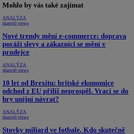
Mohlo by vás také zajímat
ANALÝZA
shares
0 views
Nové trendy mění e-commerce: doprava
poráží slevy a zákazníci se mění v
prodejce
ANALÝZA
shares
0 views
10 let od Brexitu: britské ekonomice
odchod z EU příliš neprospěl. Vrací se do
hry unijní návrat?
ANALÝZA
shares
0 views
Stovky miliard ve fotbale. Kdo skutečně