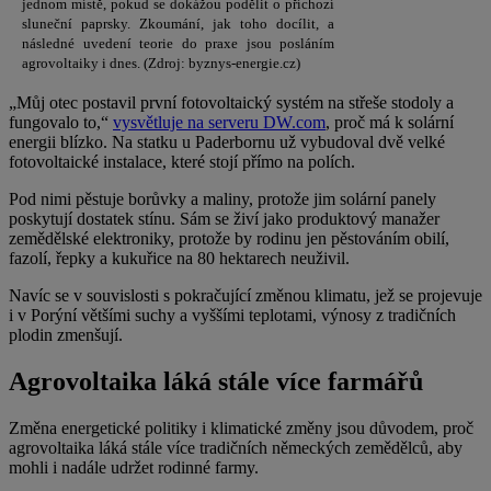
jednom místě, pokud se dokážou podělit o příchozí
sluneční paprsky. Zkoumání, jak toho docílit, a
následné uvedení teorie do praxe jsou posláním
agrovoltaiky i dnes. (Zdroj: byznys-energie.cz)
„Můj otec postavil první fotovoltaický systém na střeše stodoly a
fungovalo to,“
vysvětluje na serveru DW.com
, proč má k solární
energii blízko. Na statku u Paderbornu už vybudoval dvě velké
fotovoltaické instalace, které stojí přímo na polích.
Pod nimi pěstuje borůvky a maliny, protože jim solární panely
poskytují dostatek stínu. Sám se živí jako produktový manažer
zemědělské elektroniky, protože by rodinu jen pěstováním obilí,
fazolí, řepky a kukuřice na 80 hektarech neuživil.
Navíc se v souvislosti s pokračující změnou klimatu, jež se projevuje
i v Porýní většími suchy a vyššími teplotami, výnosy z tradičních
plodin zmenšují.
Agrovoltaika láká stále více farmářů
Změna energetické politiky i klimatické změny jsou důvodem, proč
agrovoltaika láká stále více tradičních německých zemědělců, aby
mohli i nadále udržet rodinné farmy.