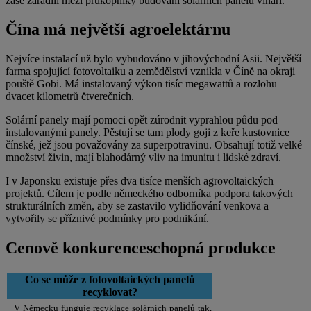
zase zařadili mezi průkopníky budování solárních panelů vinaři.
Čína má největší agroelektárnu
Nejvíce instalací už bylo vybudováno v jihovýchodní Asii. Největší
farma spojující fotovoltaiku a zemědělství vznikla v Číně na okraji
pouště Gobi. Má instalovaný výkon tisíc megawattů a rozlohu
dvacet kilometrů čtverečních.
Solární panely mají pomoci opět zúrodnit vyprahlou půdu pod
instalovanými panely. Pěstují se tam plody goji z keře kustovnice
čínské, jež jsou považovány za superpotravinu. Obsahují totiž velké
množství živin, mají blahodárný vliv na imunitu i lidské zdraví.
I v Japonsku existuje přes dva tisíce menších agrovoltaických
projektů. Cílem je podle německého odborníka podpora takových
strukturálních změn, aby se zastavilo vylidňování venkova a
vytvořily se příznivé podmínky pro podnikání.
Cenově konkurenceschopná produkce
Co se může z fotovoltaických panelů
recyklovat?
V Německu funguje recyklace solárních panelů tak,