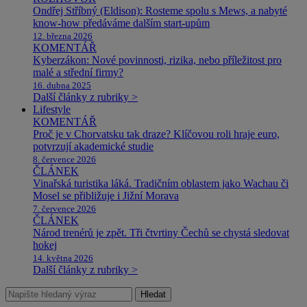
Ondřej Stříbný (Eldison): Rosteme spolu s Mews, a nabyté
know-how předáváme dalším start-upům
12. března 2026
KOMENTÁŘ
Kyberzákon: Nové povinnosti, rizika, nebo příležitost pro
malé a střední firmy?
16. dubna 2025
Další články z rubriky >
Lifestyle
KOMENTÁŘ
Proč je v Chorvatsku tak draze? Klíčovou roli hraje euro,
potvrzují akademické studie
8. července 2026
ČLÁNEK
Vinařská turistika láká. Tradičním oblastem jako Wachau či
Mosel se přibližuje i Jižní Morava
7. července 2026
ČLÁNEK
Národ trenérů je zpět. Tři čtvrtiny Čechů se chystá sledovat
hokej
14. května 2026
Další články z rubriky >
Hledat