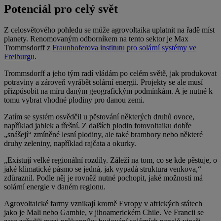
Potenciál pro celý svět
Z celosvětového pohledu se může agrovoltaika uplatnit na řadě míst
planety. Renomovaným odborníkem na tento sektor je Max
Trommsdorff z
Fraunhoferova institutu pro solární systémy ve
Freiburgu
.
Trommsdorff a jeho tým radí vládám po celém světě, jak produkovat
potraviny a zároveň vyrábět solární energii. Projekty se ale musí
přizpůsobit na míru daným geografickým podmínkám. A je nutné k
tomu vybrat vhodné plodiny pro danou zemi.
Zatím se systém osvědčil u pěstování některých druhů ovoce,
například jablek a třešní. Z dalších plodin fotovoltaiku dobře
„snášejí“ zmíněné lesní plodiny, ale také brambory nebo některé
druhy zeleniny, například rajčata a okurky.
„Existují velké regionální rozdíly. Záleží na tom, co se kde pěstuje, o
jaké klimatické pásmo se jedná, jak vypadá struktura venkova,“
zdůraznil. Podle něj je rovněž nutné pochopit, jaké možnosti má
solární energie v daném regionu.
Agrovoltaické farmy vznikají kromě Evropy v afrických státech
jako je Mali nebo Gambie, v jihoamerickém Chile. Ve Francii se