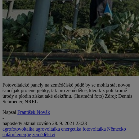
Fotovoltaické panely na zemědělské půdě by se mohla stát novou
šancí jak pro energetiky, tak pro zemědělce, kterak z polí kromě
úrody a plodin získat také elektřinu. (Ilustrační foto) Zdroj: Dennis
Schroeder, NREL
Napsal
František Novák
-
naposledy aktualizováno
28. 9. 2021 23:23
agrofotovoltaika
agrovoltaika
energetika
fotovoltaika
Německo
solární energie
zemědělství