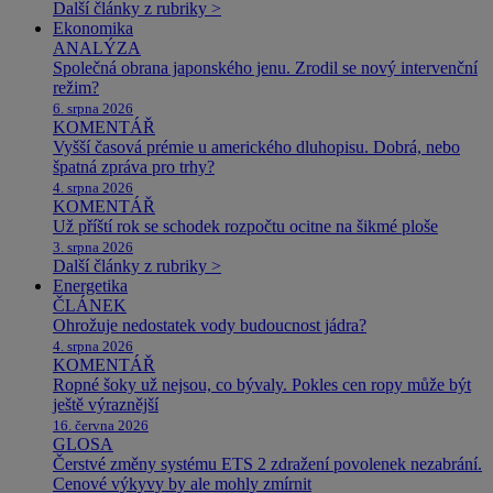
Další články z rubriky >
Ekonomika
ANALÝZA
Společná obrana japonského jenu. Zrodil se nový intervenční
režim?
6. srpna 2026
KOMENTÁŘ
Vyšší časová prémie u amerického dluhopisu. Dobrá, nebo
špatná zpráva pro trhy?
4. srpna 2026
KOMENTÁŘ
Už příští rok se schodek rozpočtu ocitne na šikmé ploše
3. srpna 2026
Další články z rubriky >
Energetika
ČLÁNEK
Ohrožuje nedostatek vody budoucnost jádra?
4. srpna 2026
KOMENTÁŘ
Ropné šoky už nejsou, co bývaly. Pokles cen ropy může být
ještě výraznější
16. června 2026
GLOSA
Čerstvé změny systému ETS 2 zdražení povolenek nezabrání.
Cenové výkyvy by ale mohly zmírnit