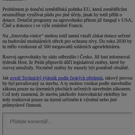
Problémem je dotační zemědělská politika EU, která zemědělcům
neumožňuje využívat půdu pro jiné účely, jinak by totiž přišli o
dotace. Dotační programy na agrovoltaiku přitom již fungují v USA,
Číně a dokonce i ve výše zmíněné Francii.
Na „fotovolta-vinice“ mohou totiž tamní vinaři získat dotace určené
na budování modulárních střech pro ochranu révy. Do roku 2030 by
tu mělo vzniknout až 500 megawattů solárních agroelektráren.
Rozvoj agrovoltaiky by rádo odbrzdilo i Česko. Již loni informoval
týdeník Hrot, že Piráti připravili dílčí legislativní změny, které by
rozvoj umožnily. Nicméně změny by musely být poměrně obsáhlé.
Jak
uvedl Technický týdeník podle českých předpisů
, takový provoz
by byl považovaný za stavbu. A ty mohou vznikat podle stavebního
zákona pouze na územních plochách určených stavebním zákonem.
Což tedy znamená, že stavbu jakékoliv fotovoltaické elektřiny lze
tedy realizovat pouze na území určeném k výrobní nebo jiné
průmyslové činnosti.