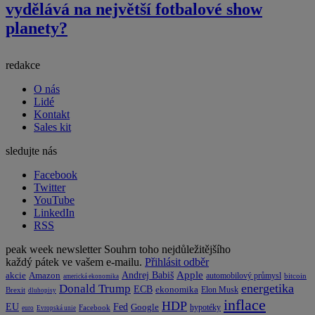
vydělává na největší fotbalové show
planety?
redakce
O nás
Lidé
Kontakt
Sales kit
sledujte nás
Facebook
Twitter
YouTube
LinkedIn
RSS
peak week newsletter
Souhrn toho nejdůležitějšího
každý pátek ve vašem e-mailu.
Přihlásit odběr
Apple
Amazon
Andrej Babiš
akcie
automobilový průmysl
bitcoin
americká ekonomika
energetika
Donald Trump
ECB
ekonomika
Elon Musk
Brexit
dluhopisy
inflace
HDP
EU
Fed
Google
hypotéky
Facebook
euro
Evropská unie