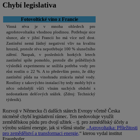
Chybí legislativa
Fotovoltické víno z Francie
Vinná réva je v mnoha ohledech pro
agrofotovoltaiku vhodnou plodinou. Potřebuje sice
slunce, ale v jižní Francii ho má více než dost.
Zastínění nemá žádný negativní vliv na kvalitu
hroznů, protože réva nepotřebuje 100 % slunečního
záření. Naopak, v posledních horkých letech
zastínění spíše pomohlo, protože dle průběžných
výsledků experimentu se snížila potřeba vody pro
růst rostlin o 22 %. A to především proto, že díky
zastínění půda na vinohradu ztrácela méně vody.
Rostliny z takovýchto instalací by tedy mohly být o
něco odolnější vůči vlnám suchých období s
nedostatkem dešťových srážek. (Zdroj: Technický
týdeník).
Rozvoji v Německu či dalších státech Evropy včetně Česka
nicméně chybí legislativní rámec. Ten nedovoluje využít
zemědělskou půdu pro dvojí užitek – tj. pro zemědělský účely a
výrobu solární energie, jak si všímá studie
„Agrovoltaika: Příležitosti
pro zemědělství a transformaci energie,
“ kterou vydal institut
Fraunhofer .