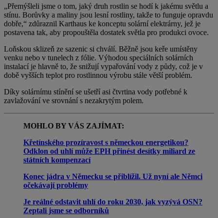
„Přemýšleli jsme o tom, jaký druh rostlin se hodí k jakému světlu a
stínu. Borůvky a maliny jsou lesní rostliny, takže to funguje opravdu
dobře,“ zdůraznil Karthaus ke konceptu solární elektrárny, jež je
postavena tak, aby propouštěla dostatek světla pro produkci ovoce.
Loňskou sklizeň ze sazenic si chválí. Běžně jsou keře umístěny
venku nebo v tunelech z fólie. Výhodou speciálních solárních
instalací je hlavně to, že snižují vypařování vody z půdy, což je v
době vyšších teplot pro rostlinnou výrobu stále větší problém.
Díky solárnímu stínění se ušetří asi čtvrtina vody potřebné k
zavlažování ve srovnání s nezakrytým polem.
MOHLO BY VÁS ZAJÍMAT:
Křetínského prozíravost s německou energetikou?
Odklon od uhlí může EPH přinést desítky miliard ze
státních kompenzací
Konec jádra v Německu se přiblížil. Už nyní ale Němci
očekávají problémy
Je reálné odstavit uhlí do roku 2030, jak vyzývá OSN?
Zeptali jsme se odborníků