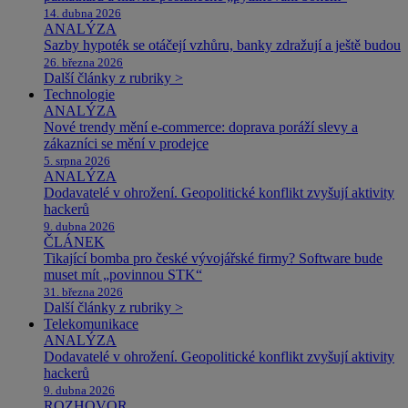
14. dubna 2026
ANALÝZA
Sazby hypoték se otáčejí vzhůru, banky zdražují a ještě budou
26. března 2026
Další články z rubriky >
Technologie
ANALÝZA
Nové trendy mění e-commerce: doprava poráží slevy a
zákazníci se mění v prodejce
5. srpna 2026
ANALÝZA
Dodavatelé v ohrožení. Geopolitické konflikt zvyšují aktivity
hackerů
9. dubna 2026
ČLÁNEK
Tikající bomba pro české vývojářské firmy? Software bude
muset mít „povinnou STK“
31. března 2026
Další články z rubriky >
Telekomunikace
ANALÝZA
Dodavatelé v ohrožení. Geopolitické konflikt zvyšují aktivity
hackerů
9. dubna 2026
ROZHOVOR