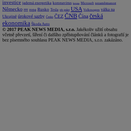
investice
koronavirus
jaderná energetika
nezaměstnanost
Microsoft
koruna
USA
Německo
Rusko
Tesla
válka na
ropa
trh práce
Volkswagen
PPF
česká
ČNB
Čína
ČEZ
úrokové sazby
Ukrajině
Česko
ekonomika
Škoda Auto
© 2017 PEAK NEWS MEDIA, s.r.o.
Jakékoliv užití obsahu
včetně převzetí, šíření či dalšího zpřístupňování článků a fotografií je
bez písemného souhlasu PEAK NEWS MEDIA, s.r.o. zakázáno.