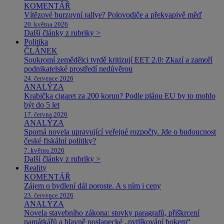
KOMENTÁŘ
Vítězové burzovní rallye? Polovodiče a překvapivě měď
20. května 2026
Další články z rubriky >
Politika
ČLÁNEK
Soukromí zemědělci tvrdě kritizují EET 2.0: Zkazí a zamoří
podnikatelské prostředí nedůvěrou
24. července 2026
ANALÝZA
Krabička cigaret za 200 korun? Podle plánu EU by to mohlo
být do 5 let
17. června 2026
ANALÝZA
Sporná novela upravující veřejné rozpočty. Jde o budoucnost
české fiskální politiky?
7. května 2026
Další články z rubriky >
Reality
KOMENTÁŘ
Zájem o bydlení dál poroste. A s ním i ceny
23. července 2026
ANALÝZA
Novela stavebního zákona: stovky paragrafů, přiškrcení
památkářů a hlavně poslanecké „pytlíkování bokem“