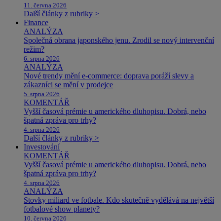
11. června 2026
Další články z rubriky >
Finance
ANALÝZA
Společná obrana japonského jenu. Zrodil se nový intervenční
režim?
6. srpna 2026
ANALÝZA
Nové trendy mění e-commerce: doprava poráží slevy a
zákazníci se mění v prodejce
5. srpna 2026
KOMENTÁŘ
Vyšší časová prémie u amerického dluhopisu. Dobrá, nebo
špatná zpráva pro trhy?
4. srpna 2026
Další články z rubriky >
Investování
KOMENTÁŘ
Vyšší časová prémie u amerického dluhopisu. Dobrá, nebo
špatná zpráva pro trhy?
4. srpna 2026
ANALÝZA
Stovky miliard ve fotbale. Kdo skutečně vydělává na největší
fotbalové show planety?
10. června 2026