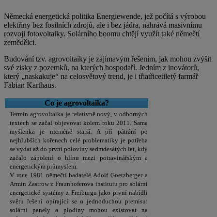
Německá energetická politika Energiewende, jež počítá s výrobou
elektřiny bez fosilních zdrojů, ale i bez jádra, nahrává masivnímu
rozvoji fotovoltaiky. Solárního boomu chtějí využít také němečtí
zemědělci.
Budování tzv. agrovoltaiky je zajímavým řešením, jak mohou zvýšit
své zisky z pozemků, na kterých hospodaří. Jedním z inovátorů,
který „naskakuje“ na celosvětový trend, je i třiatřicetiletý farmář
Fabian Karthaus.
Co je agrovoltaika?
Termín agrovoltaika je relativně nový, v odborných
textech se začal objevovat kolem roku 2011. Sama
myšlenka je nicméně starší. A pří pátrání po
nejhlubších kořenech celé problematiky je potřeba
se vydat až do první poloviny sedmdesátých let, kdy
začalo zápolení o hlínu mezi potravinářským a
energetickým průmyslem.
V roce 1981 němečtí badatelé Adolf Goetzberger a
Armin Zastrow z Fraunhoferova institutu pro solární
energetické systémy z Freiburgu jako první nabídli
světu řešení opírající se o jednoduchou premisu:
solární panely a plodiny mohou existovat na