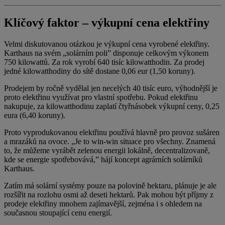
Klíčový faktor – výkupní cena elektřiny
Velmi diskutovanou otázkou je výkupní cena vyrobené elektřiny.
Karthaus na svém „solárním poli” disponuje celkovým výkonem
750 kilowattů. Za rok vyrobí 640 tisíc kilowatthodin. Za prodej
jedné kilowatthodiny do sítě dostane 0,06 eur (1,50 koruny).
Prodejem by ročně vydělal jen necelých 40 tisíc euro, výhodnější je
proto elektřinu využívat pro vlastní spotřebu. Pokud elektřinu
nakupuje, za kilowatthodinu zaplatí čtyřnásobek výkupní ceny, 0,25
eura (6,40 koruny).
Proto vyprodukovanou elektřinu používá hlavně pro provoz sušáren
a mrazáků na ovoce. „Je to win-win situace pro všechny. Znamená
to, že můžeme vyrábět zelenou energii lokálně, decentralizovaně,
kde se energie spotřebovává,” hájí koncept agrárních solárníků
Karthaus.
Zatím má solární systémy pouze na polovině hektaru, plánuje je ale
rozšířit na rozlohu osmi až deseti hektarů. Pak mohou být příjmy z
prodeje elektřiny mnohem zajímavější, zejména i s ohledem na
současnou stoupající cenu energií.