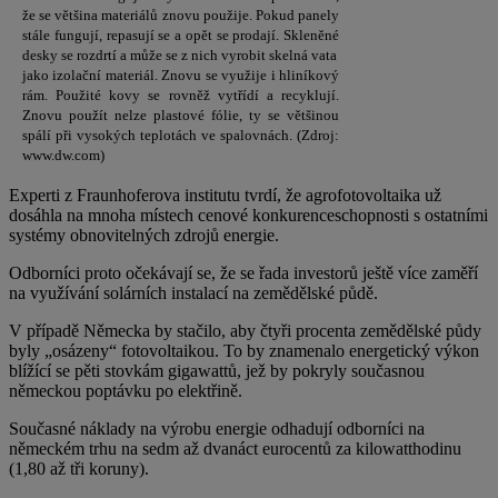
že se většina materiálů znovu použije. Pokud panely
stále fungují, repasují se a opět se prodají. Skleněné
desky se rozdrtí a může se z nich vyrobit skelná vata
jako izolační materiál. Znovu se využije i hliníkový
rám. Použité kovy se rovněž vytřídí a recyklují.
Znovu použít nelze plastové fólie, ty se většinou
spálí při vysokých teplotách ve spalovnách. (Zdroj:
www.dw.com)
Experti z Fraunhoferova institutu tvrdí, že agrofotovoltaika už
dosáhla na mnoha místech cenové konkurenceschopnosti s ostatními
systémy obnovitelných zdrojů energie.
Odborníci proto očekávají se, že se řada investorů ještě více zaměří
na využívání solárních instalací na zemědělské půdě.
V případě Německa by stačilo, aby čtyři procenta zemědělské půdy
byly „osázeny“ fotovoltaikou. To by znamenalo energetický výkon
blížící se pěti stovkám gigawattů, jež by pokryly současnou
německou poptávku po elektřině.
Současné náklady na výrobu energie odhadují odborníci na
německém trhu na sedm až dvanáct eurocentů za kilowatthodinu
(1,80 až tři koruny).