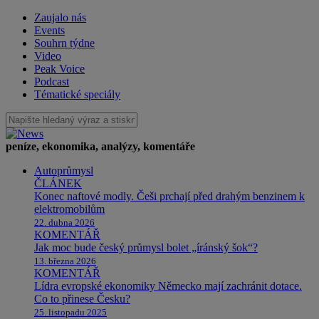
Zaujalo nás
Events
Souhrn týdne
Video
Peak Voice
Podcast
Tématické speciály
peníze, ekonomika, analýzy, komentáře
Autoprůmysl
ČLÁNEK
Konec naftové modly. Češi prchají před drahým benzinem k
elektromobilům
22. dubna 2026
KOMENTÁŘ
Jak moc bude český průmysl bolet „íránský šok“?
13. března 2026
KOMENTÁŘ
Lídra evropské ekonomiky Německo mají zachránit dotace.
Co to přinese Česku?
25. listopadu 2025