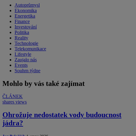
Autoprůmysl
Ekonomika
Energetika
Finance
Investování
Politika
Reality
Technologie
Telekomunikace
Lifestyle
Zaujalo nás
Events
Souhrn týdne
Mohlo by vás také zajímat
ČLÁNEK
shares
views
Ohrožuje nedostatek vody budoucnost
jádra?