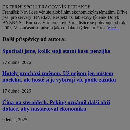
EXTERNÍ SPOLUPRACOVNÍK REDAKCE
František Novák se věnuje globálním ekonomickým tématům. Dříve
psal pro servery iHNed.cz, Respekt.cz, tabletový týdeník Dotyk
BYZNYS a Euro.cz. V internetové žurnalistice se pohybuje od roku
2003. V současnosti působí jako redaktor týdeníku Hrot.
Více...
Další příspěvky od autora:
Spočítali jsme, kolik stojí státní kasu penzijko
27 dubna, 2026
Hotely prochází změnou. Už nejsou jen místem
noclehu, ale hosté si je vybírají víc podle zážitku
17 dubna, 2026
Čína na steroidech. Peking oznámil další obří
dotace, aby nastartoval ekonomiku
9 ledna, 2025