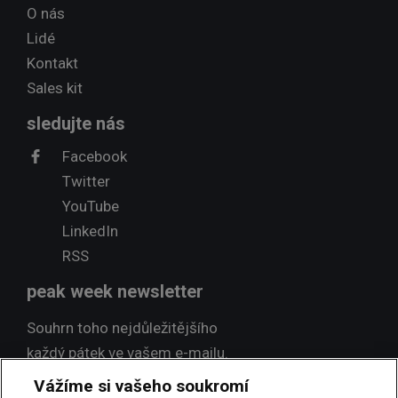
O nás
Lidé
Kontakt
Sales kit
sledujte nás
Facebook
Twitter
YouTube
LinkedIn
RSS
peak week newsletter
Souhrn toho nejdůležitějšího
každý pátek ve vašem e-mailu.
Vážíme si vašeho soukromí