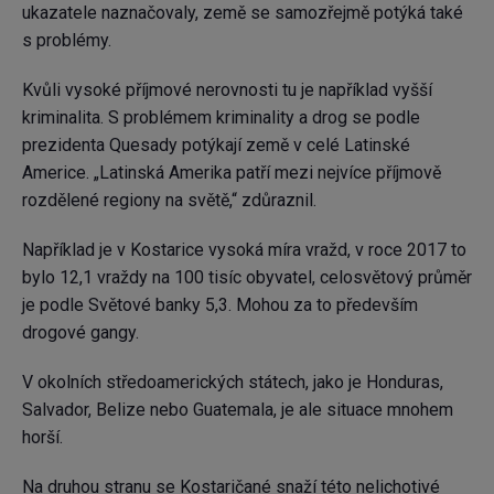
ukazatele naznačovaly, země se samozřejmě potýká také
s problémy.
Kvůli vysoké příjmové nerovnosti tu je například vyšší
kriminalita. S problémem kriminality a drog se podle
prezidenta Quesady potýkají země v celé Latinské
Americe. „Latinská Amerika patří mezi nejvíce příjmově
rozdělené regiony na světě,“ zdůraznil.
Například je v Kostarice vysoká míra vražd, v roce 2017 to
bylo 12,1 vraždy na 100 tisíc obyvatel, celosvětový průměr
je podle Světové banky 5,3. Mohou za to především
drogové gangy.
V okolních středoamerických státech, jako je Honduras,
Salvador, Belize nebo Guatemala, je ale situace mnohem
horší.
Na druhou stranu se Kostaričané snaží této nelichotivé