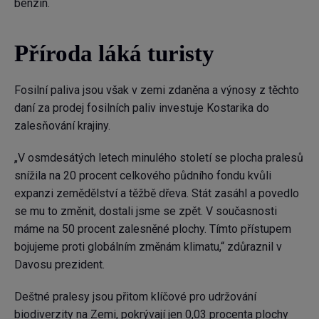
benzin.
Příroda láká turisty
Fosilní paliva jsou však v zemi zdaněna a výnosy z těchto
daní za prodej fosilních paliv investuje Kostarika do
zalesňování krajiny.
„V osmdesátých letech minulého století se plocha pralesů
snížila na 20 procent celkového půdního fondu kvůli
expanzi zemědělství a těžbě dřeva. Stát zasáhl a povedlo
se mu to změnit, dostali jsme se zpět. V současnosti
máme na 50 procent zalesněné plochy. Tímto přístupem
bojujeme proti globálním změnám klimatu,“ zdůraznil v
Davosu prezident.
Deštné pralesy jsou přitom klíčové pro udržování
biodiverzity na Zemi, pokrývají jen 0,03 procenta plochy