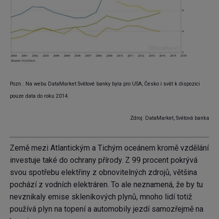
Pozn.: Na webu DataMarket Světové banky byla pro USA, Česko i svět k dispozici
pouze data do roku 2014.
Zdroj: DataMarket, Světová banka
Země mezi Atlantickým a Tichým oceánem kromě vzdělání
investuje také do ochrany přírody. Z 99 procent pokrývá
svou spotřebu elektřiny z obnovitelných zdrojů, většina
pochází z vodních elektráren. To ale neznamená, že by tu
nevznikaly emise skleníkových plynů, mnoho lidí totiž
používá plyn na topení a automobily jezdí samozřejmě na