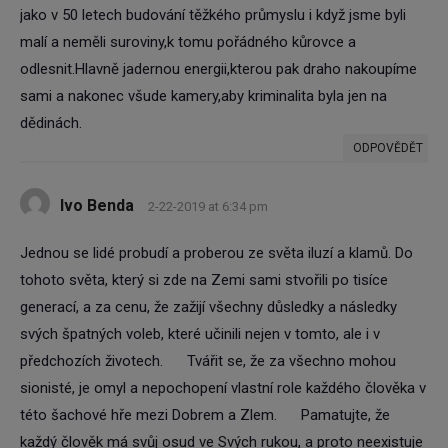
jako v 50 letech budování těžkého průmyslu i když jsme byli
malí a neměli suroviny,k tomu pořádného kůrovce a
odlesnit.Hlavně jadernou energii,kterou pak draho nakoupíme
sami a nakonec všude kamery,aby kriminalita byla jen na
dědinách.
ODPOVĚDĚT
Ivo Benda
2-22-2019 at 6:34 pm
Jednou se lidé probudí a proberou ze světa iluzí a klamů. Do
tohoto světa, který si zde na Zemi sami stvořili po tisíce
generací, a za cenu, že zažijí všechny důsledky a následky
svých špatných voleb, které učinili nejen v tomto, ale i v
předchozích životech.
Tvářit se, že za všechno mohou
sionisté, je omyl a nepochopení vlastní role každého člověka v
této šachové hře mezi Dobrem a Zlem.
Pamatujte, že
každý člověk má svůj osud ve Svých rukou, a proto neexistuje