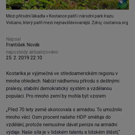
Mezi přírodní lákadla v Kostarice patří i národní park Irazu
Volcano, který patří mezi nejnavštěvovanější. Zdroj: costarica.org
Napsal
František Novák
naposledy aktualizováno
25. 2. 2019 22:10
Kostarika je výjimečná ve středoamerickém regionu v
mnoha ohledech. Nabízí nádhernou přírodu s deštnými
pralesy, stabilní demokratický systém a vzdělanou
populaci. Pro mnoho zemí by mohla být vzorem.
„Před 70 lety země skoncovala s armádou. To umožnilo
mnoho věcí. Osm procent našeho HDP směřuje do
vzdělání, protože nemusíme dávat peníze na armádní
výdaje. Naše síla je v lidském talentu a lidském štěstí,“