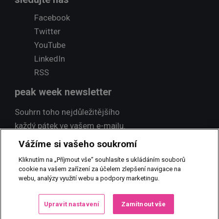
Facebook
Twitter
YouTube
LinkedIn
RSS
peak week newsletter
Souhrn toho nejdůležitějšího
každý pátek ve vašem e-mailu.
Vážíme si vašeho soukromí
Přihlásit odběr
Kliknutím na „Příjmout vše“ souhlasíte s ukládáním souborů
cookie na vašem zařízení za účelem zlepšení navigace na
webu, analýzy využití webu a podpory marketingu.
© 2017 PEAK NEWS MEDIA, s.r.o.
Jakékoliv užití obsahu včetně
Upravit nastavení
Zamítnout vše
převzetí, šíření či dalšího zpřístupňování článků a fotografií je bez
písemného souhlasu PEAK NEWS MEDIA, s.r.o. zakázáno.