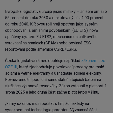
Evropská legislativa určuje jasné milníky – snížení emisí o
55 procent do roku 2030 a diskutovaný cíl až 90 procent
do roku 2040. Klíčovou roli hrají opatření jako systém
obchodování s emisními povolenkami (EU ETS), nově
spuštěný systém EU ETS2, mechanismus uhlíkového
vyrovnání na hranicích (CBAM) nebo povinné ESG
reportování podle směrnice CSRD/ESRS.
Česká legislativa rámec doplňuje například
zákonem Lex
OZE III
, který zjednodušuje povolovací procesy pro malé
solární a větrné elektrárny a usnadňuje sdílení elektřiny.
Rovněž umožní podílení samostatně stojících baterií na
službách výkonové rovnováhy. Zákon vstoupil v platnost 1.
srpna 2025 a jeho druhá část začne platit letos v říjnu.
„Firmy už dnes musí počítat s tím, že náklady na
vysokoemisní technologie porostou. Významná část