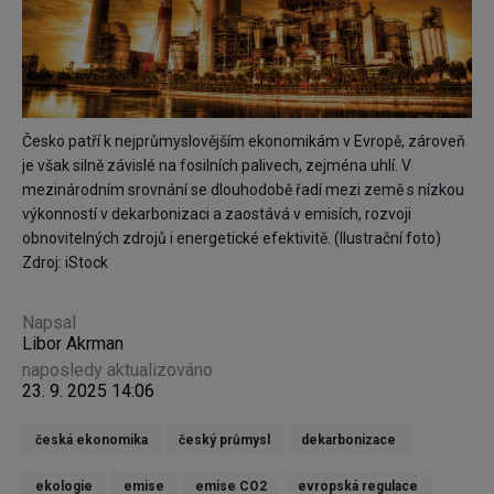
Česko patří k nejprůmyslovějším ekonomikám v Evropě, zároveň
je však silně závislé na fosilních palivech, zejména uhlí. V
mezinárodním srovnání se dlouhodobě řadí mezi země s nízkou
výkonností v dekarbonizaci a zaostává v emisích, rozvoji
obnovitelných zdrojů i energetické efektivitě. (Ilustrační foto)
Zdroj: iStock
Napsal
Libor Akrman
naposledy aktualizováno
23. 9. 2025 14:06
česká ekonomika
český průmysl
dekarbonizace
ekologie
emise
emise CO2
evropská regulace