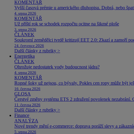
KOMENTÁŘ
Vyšší časová prémie u amerického dluhopisu. Dobrá, nebo špat
4. srpna 2026
KOMENTÁŘ
Už příští rok se schodek rozpočtu ocitne na šikmé ploše
3. srpna 2026
ČLÁNEK
Soukromí zemědělci tvrdě kritizují EET 2.0: Zkazí a zamoří po
24. července 2026
Další články z rubriky >
Energetika
ČLÁNEK
Ohrožuje nedostatek vody budoucnost jádra?
4. srpna 2026
KOMENTÁŘ
Ropné šoky už nejsou, co bývaly. Pokles cen ropy může být ješ
16. června 2026
GLOSA
Čerstvé změny systému ETS 2 zdražení povolenek nezabrání. 
11. června 2026
Další články z rubriky >
Finance
ANALÝZA
Nové trendy mění e-commerce: doprava poráží slevy a zákazníc
5. srpna 2026