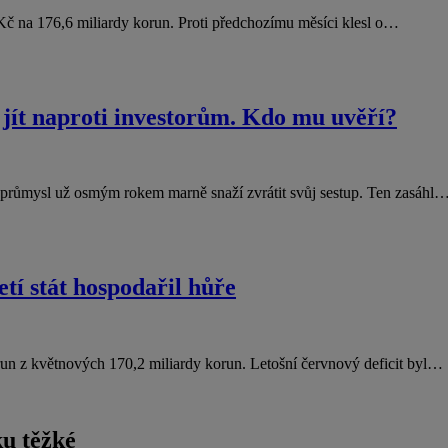
y Kč na 176,6 miliardy korun. Proti předchozímu měsíci klesl o…
jít naproti investorům. Kdo mu uvěří?
průmysl už osmým rokem marně snaží zvrátit svůj sestup. Ten zasáhl
etí stát hospodařil hůře
orun z květnových 170,2 miliardy korun. Letošní červnový deficit byl…
u těžké