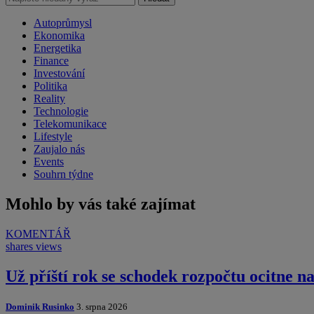
Autoprůmysl
Ekonomika
Energetika
Finance
Investování
Politika
Reality
Technologie
Telekomunikace
Lifestyle
Zaujalo nás
Events
Souhrn týdne
Mohlo by vás také zajímat
KOMENTÁŘ
shares
views
Už příští rok se schodek rozpočtu ocitne n
Dominik Rusinko
3. srpna 2026