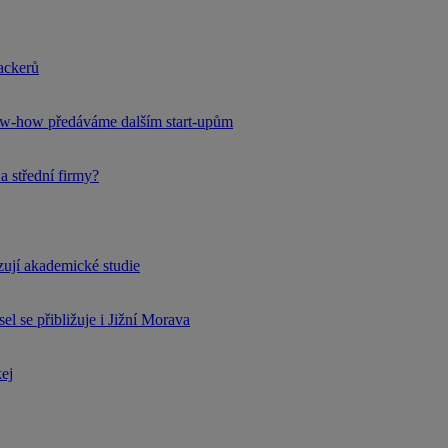
hackerů
now-how předáváme dalším start-upům
a střední firmy?
rzují akademické studie
l se přibližuje i Jižní Morava
kej