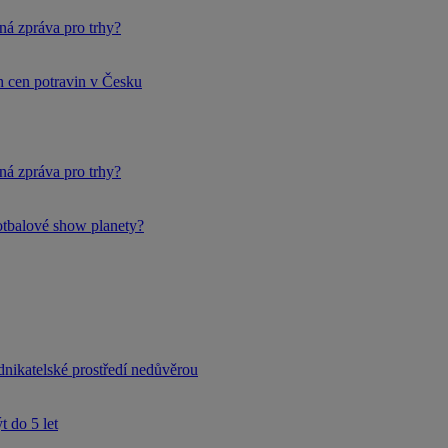
ná zpráva pro trhy?
h cen potravin v Česku
ná zpráva pro trhy?
fotbalové show planety?
dnikatelské prostředí nedůvěrou
 do 5 let