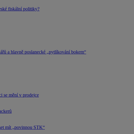
ké fiskální politiky?
kářů a hlavně poslanecké „pytlíkování bokem“
i se mění v prodejce
hackerů
uset mít „povinnou STK“