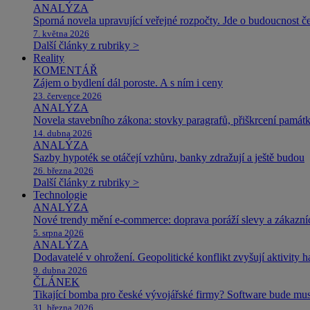
ANALÝZA
Sporná novela upravující veřejné rozpočty. Jde o budoucnost čes
7. května 2026
Další články z rubriky >
Reality
KOMENTÁŘ
Zájem o bydlení dál poroste. A s ním i ceny
23. července 2026
ANALÝZA
Novela stavebního zákona: stovky paragrafů, přiškrcení památ
14. dubna 2026
ANALÝZA
Sazby hypoték se otáčejí vzhůru, banky zdražují a ještě budou
26. března 2026
Další články z rubriky >
Technologie
ANALÝZA
Nové trendy mění e-commerce: doprava poráží slevy a zákazníc
5. srpna 2026
ANALÝZA
Dodavatelé v ohrožení. Geopolitické konflikt zvyšují aktivity 
9. dubna 2026
ČLÁNEK
Tikající bomba pro české vývojářské firmy? Software bude m
31. března 2026