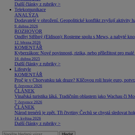
Další články z rubriky >
Telekomunikace
ANALÝZA
Dodavatelé v ohrožení. Geopolitické konflikt zvyšují aktivity 
9. dubna 2026
ROZHOVOR
Ondřej Stříbný (Eldison): Rosteme spolu s Mews, a nabyté k
12. března 2026
KOMENTÁŘ
Kyberzákon: Nové povinnosti, rizika, nebo příležitost pro malé 
16. dubna 2025
Další články z rubriky >
Lifestyle
KOMENTÁŘ
Proč je v Chorvatsku tak draze? Klíčovou roli hraje euro, potv
8. července 2026
ČLÁNEK
Vinařská turistika láká. Tradičním oblastem jako Wachau či Mose
7. července 2026
ČLÁNEK
Národ trenérů je zpět. Tři čtvrtiny Čechů se chystá sledovat ho
14. května 2026
Další články z rubriky >
Hledat