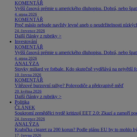
KOMENTÁŘ
Vyšší časová prémie u amerického dluhopisu. Dobrá, nebo špat
4. srpna 2026
KOMENTÁŘ
Proč máslo nebude navždy levné aneb o neudržitelnosti nízkýc
24. července 2026
Další články z rubriky >
Investování
KOMENTÁŘ
Vyšší časová prémie u amerického dluhopisu. Dobrá, nebo špat
4. srpna 2026
ANALÝZA
Stovky miliard ve fotbale. Kdo skutečně vydělává na největší 
10. června 2026
KOMENTÁŘ
Vítězové burzovní rallye? Polovodiče a překvapivě měď
20. května 2026
Další články z rubriky >
Politika
ČLÁNEK
Soukromí zemědělci tvrdě kritizují EET 2.0: Zkazí a zamoří po
24. července 2026
ANALÝZA
Krabička cigaret za 200 korun? Podle plánu EU by to mohlo být
17. června 2026