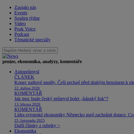
Zaujalo nás
Events
Souhrn týdne
Video
Peak Voice
Podcast
Tématické speciály
peníze, ekonomika, analýzy, komentáře
Autoprůmysl
ČLÁNEK
Konec naftové modly. Češi prchají před drahým benzinem k e
22. dubna 2026
KOMENTÁŘ
Jak moc bude český průmysl bolet „íránský šok“?
13. března 2026
KOMENTÁŘ
Lídra evropské ekonomiky Německo mají zachránit dotace. Co 
25. listopadu 2025
Další články z rubriky >
Ekonomika