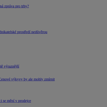
ná zpráva pro trhy?
dnikatelské prostředí nedůvěrou
tě výraznější
Cenové výkyvy by ale mohly zmírnit
i se mění v prodejce