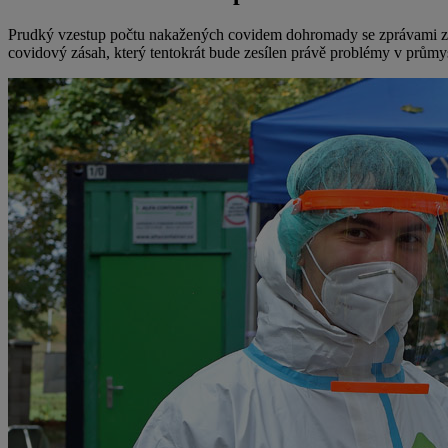
Prudký vzestup počtu nakažených covidem dohromady se zprávami z p
covidový zásah, který tentokrát bude zesílen právě problémy v průmy