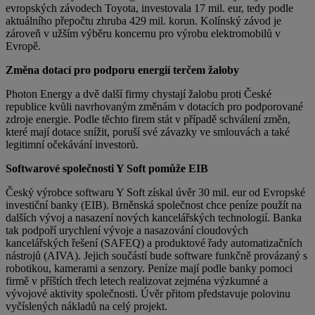
evropských závodech Toyota, investovala 17 mil. eur, tedy podle
aktuálního přepočtu zhruba 429 mil. korun. Kolínský závod je
zároveň v užším výběru koncernu pro výrobu elektromobilů v
Evropě.
Změna dotací pro podporu energií terčem žaloby
Photon Energy a dvě další firmy chystají žalobu proti České
republice kvůli navrhovaným změnám v dotacích pro podporované
zdroje energie. Podle těchto firem stát v případě schválení změn,
které mají dotace snížit, poruší své závazky ve smlouvách a také
legitimní očekávání investorů.
Softwarové společnosti Y Soft pomůže EIB
Český výrobce softwaru Y Soft získal úvěr 30 mil. eur od Evropské
investiční banky (EIB). Brněnská společnost chce peníze použít na
dalších vývoj a nasazení nových kancelářských technologií. Banka
tak podpoří urychlení vývoje a nasazování cloudových
kancelářských řešení (SAFEQ) a produktové řady automatizačních
nástrojů (AIVA). Jejich součástí bude software funkčně provázaný s
robotikou, kamerami a senzory. Peníze mají podle banky pomoci
firmě v příštích třech letech realizovat zejména výzkumné a
vývojové aktivity společnosti. Úvěr přitom představuje polovinu
vyčíslených nákladů na celý projekt.