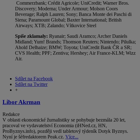
Commerzbank; Crédit Agricole; UniCredit; Warner Bros.
Discovery; Moderna; Under Armour; Molson Coors
Beverage; Ralph Lauren; Sony; Banca Monte dei Paschi di
Siena; Paramount Global; Baxter International; British
Airways; XTB; Zalando; Vítkovice Steel
Spíše zklamaly:
Ryanair; Saudi Aramco; Archer Daniels
Midland; Yum! Brands; Thomson Reuters; Nintendo; Pilulka;
Ahold Delhaize; BMW; Toyota; UniCredit Bank ČR a SR;
CVS Health; PPF; Zentiva; Hershey; Air France-KLM; Wizz
Air.
Sdílet na Facebook
Sdílet na Twitter
+
Libor Akrman
Redakce
V oblasti ekonomické žurnalistiky se pohybuje bezmála 20 let,
pracoval ve vydavatelství Economia (iHNed.cz, HN,
ProByznys.info), později vedl tabletový týdeník Dotyk Byznys.
Nyní je šéfredaktorem Peak.cz.
Více...