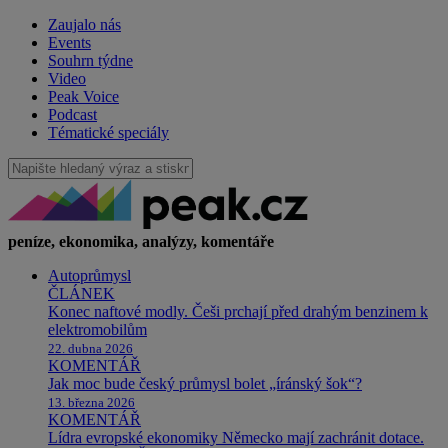
Zaujalo nás
Events
Souhrn týdne
Video
Peak Voice
Podcast
Tématické speciály
peníze, ekonomika, analýzy, komentáře
Autoprůmysl
ČLÁNEK
Konec naftové modly. Češi prchají před drahým benzinem k
elektromobilům
22. dubna 2026
KOMENTÁŘ
Jak moc bude český průmysl bolet „íránský šok“?
13. března 2026
KOMENTÁŘ
Lídra evropské ekonomiky Německo mají zachránit dotace.