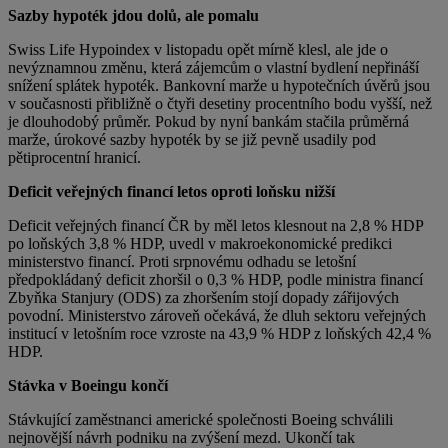
Sazby hypoték jdou dolů, ale pomalu
Swiss Life Hypoindex v listopadu opět mírně klesl, ale jde o
nevýznamnou změnu, která zájemcům o vlastní bydlení nepřináší
snížení splátek hypoték. Bankovní marže u hypotečních úvěrů jsou
v současnosti přibližně o čtyři desetiny procentního bodu vyšší, než
je dlouhodobý průměr. Pokud by nyní bankám stačila průměrná
marže, úrokové sazby hypoték by se již pevně usadily pod
pětiprocentní hranicí.
Deficit veřejných financí letos oproti loňsku nižší
Deficit veřejných financí ČR by měl letos klesnout na 2,8 % HDP
po loňských 3,8 % HDP, uvedl v makroekonomické predikci
ministerstvo financí. Proti srpnovému odhadu se letošní
předpokládaný deficit zhoršil o 0,3 % HDP, podle ministra financí
Zbyňka Stanjury (ODS) za zhoršením stojí dopady zářijových
povodní. Ministerstvo zároveň očekává, že dluh sektoru veřejných
institucí v letošním roce vzroste na 43,9 % HDP z loňských 42,4 %
HDP.
Stávka v Boeingu končí
Stávkující zaměstnanci americké společnosti Boeing schválili
nejnovější návrh podniku na zvýšení mezd. Ukončí tak