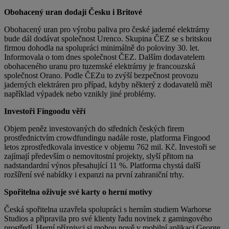
Obohacený uran dodají Česku i Britové
Obohacený uran pro výrobu paliva pro české jaderné elektrárny
bude dál dodávat společnost Urenco. Skupina ČEZ se s britskou
firmou dohodla na spolupráci minimálně do poloviny 30. let.
Informovala o tom dnes společnost ČEZ. Dalším dodavatelem
obohaceného uranu pro tuzemské elektrárny je francouzská
společnost Orano. Podle ČEZu to zvýší bezpečnost provozu
jaderných elektráren pro případ, kdyby některý z dodavatelů měl
například výpadek nebo vznikly jiné problémy.
Investoři Fingoodu věří
Objem peněz investovaných do středních českých firem
prostřednictvím crowdfundingu nadále roste, platforma Fingood
letos zprostředkovala investice v objemu 762 mil. Kč. Investoři se
zajímají především o nemovitostní projekty, slyší přitom na
nadstandardní výnos přesahující 11 %. Platforma chystá další
rozšíření své nabídky i expanzi na první zahraniční trhy.
Spořitelna oživuje své karty o herní motivy
Česká spořitelna uzavřela spolupráci s herním studiem Warhorse
Studios a připravila pro své klienty řadu novinek z gamingového
prostředí. Herní příznivci si mohou nově v mobilní aplikaci George