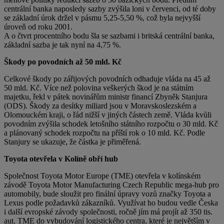
centrální banka naposledy sazby zvýšila loni v červenci, od té doby
se základní úrok držel v pásmu 5,25-5,50 %, což byla nejvyšší
úroveň od roku 2001.
A o čtvrt procentního bodu šla se sazbami i britská centrální banka,
základní sazba je tak nyní na 4,75 %.
Škody po povodních až 50 mld. Kč
Celkové škody po zářijových povodních odhaduje vláda na 45 až
50 mld. Kč. Více než polovina veškerých škod je na státním
majetku, řekl v pátek novinářům ministr financí Zbyněk Stanjura
(ODS). Škody za desítky miliard jsou v Moravskoslezském a
Olomouckém kraji, o řád nižší v jiných částech země. Vláda kvůli
povodním zvýšila schodek letošního státního rozpočtu o 30 mld. Kč
a plánovaný schodek rozpočtu na příští rok o 10 mld. Kč. Podle
Stanjury se ukazuje, že částka je přiměřená.
Toyota otevřela v Kolíně obří hub
Společnost Toyota Motor Europe (TME) otevřela v kolínském
závodě Toyota Motor Manufacturing Czech Republic mega-hub pro
automobily, bude sloužit pro finální úpravy vozů značky Toyota a
Lexus podle požadavků zákazníků. Využívat ho budou vedle Česka
i další evropské závody společnosti, ročně jím má projít až 350 tis.
aut. TME do vybudování logistického centra, které je největším v