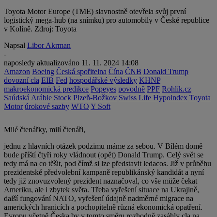
Toyota Motor Europe (TME) slavnostně otevřela svůj první
logistický mega-hub (na snímku) pro automobily v České republice
v Kolíně. Zdroj: Toyota
Napsal
Libor Akrman
-
naposledy aktualizováno
11. 11. 2024 14:08
Amazon
Boeing
Česká spořitelna
Čína
ČNB
Donald Trump
dovozní cla
EIB
Fed
hospodářské výsledky
KHNP
makroekonomická predikce
Popeyes
povodně
PPF
Rohlík.cz
Saúdská Arábie
Stock Plzeň-Božkov
Swiss Life Hypoindex
Toyota
Motor
úrokové sazby
WTO
Y Soft
Milé čtenářky, milí čtenáři,
jednu z hlavních otázek podzimu máme za sebou. V Bílém domě
bude příští čtyři roky vládnout (opět) Donald Trump. Celý svět se
tedy má na co těšit, pod čímž si lze představit ledacos. Již v průběhu
prezidentské předvolební kampaně republikánský kandidát a nyní
tedy již znovuzvolený prezident naznačoval, co vše může čekat
Ameriku, ale i zbytek světa. Třeba vyřešení situace na Ukrajině,
další fungování NATO, vyřešení údajně nadměrné migrace na
amerických hranicích a pochopitelně různá ekonomická opatření.
Evropu včetně Česka by v tomto směru rozhodně zasáhly cla na