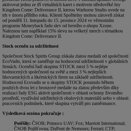
aktivovat jednu ze tří virtuálních karet s motivem středověké hry
Kingdom Come: Deliverance II, kterou Warhorse Studio uvede na
trh v únoru příštího roku. Klienti Spořitelny mohou zároveň získat
od pondělí 11. listopadu do 15. prosince 2024 ve věrnostním
programu Moneyback řadu slev od herního e-shopu Xzone.
Naleznou tam například 15% slevu na veškerý merch s tématikou
Kingdom Come: Deliverance II.
Stock oceněn za udržitelnost
Společnost Stock Spirits Group získala zlatou medaili od společnosti
EcoVadis, která se zaměřuje na hodnocení udržitelnosti v globálních
firmách. Ocenění řadí skupinu STOCK mezi 5 % nejlépe
hodnocených společností na světě a mezi 3 % nejlepších
lihovarnických a likérnických firem na základě udržitelnosti.
Hodnocení Ecovadis se u skupiny STOCK posunulo během
pouhých dvou let z bronzové medaile na zlatou především díky
realizaci řady ESG aktivit společnosti v oblasti ochrany životního
prostředí, využívání udržitelných obalových materiálů nebo v oblasti
pracovních podmínek, které skupina vytváří pro zaměstnance.
Výsledková sezóna pokračuje :
Potěšily:
ČSOB; Primoco UAV; Fox; Marriott International;
ČSOB Pojišťovna; DuPont de Nemours; Ferrari; CTP;