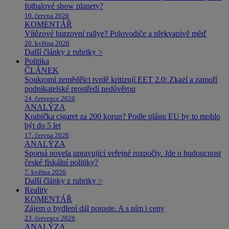
fotbalové show planety?
10. června 2026
KOMENTÁŘ
Vítězové burzovní rallye? Polovodiče a překvapivě měď
20. května 2026
Další články z rubriky >
Politika
ČLÁNEK
Soukromí zemědělci tvrdě kritizují EET 2.0: Zkazí a zamoří
podnikatelské prostředí nedůvěrou
24. července 2026
ANALÝZA
Krabička cigaret za 200 korun? Podle plánu EU by to mohlo
být do 5 let
17. června 2026
ANALÝZA
Sporná novela upravující veřejné rozpočty. Jde o budoucnost
české fiskální politiky?
7. května 2026
Další články z rubriky >
Reality
KOMENTÁŘ
Zájem o bydlení dál poroste. A s ním i ceny
23. července 2026
ANALÝZA