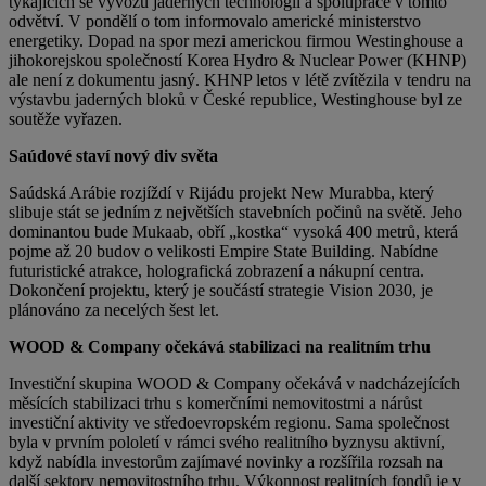
týkajících se vývozu jaderných technologií a spolupráce v tomto
odvětví. V pondělí o tom informovalo americké ministerstvo
energetiky. Dopad na spor mezi americkou firmou Westinghouse a
jihokorejskou společností Korea Hydro & Nuclear Power (KHNP)
ale není z dokumentu jasný. KHNP letos v létě zvítězila v tendru na
výstavbu jaderných bloků v České republice, Westinghouse byl ze
soutěže vyřazen.
Saúdové staví nový div světa
Saúdská Arábie rozjíždí v Rijádu projekt New Murabba, který
slibuje stát se jedním z největších stavebních počinů na světě. Jeho
dominantou bude Mukaab, obří „kostka“ vysoká 400 metrů, která
pojme až 20 budov o velikosti Empire State Building. Nabídne
futuristické atrakce, holografická zobrazení a nákupní centra.
Dokončení projektu, který je součástí strategie Vision 2030, je
plánováno za necelých šest let.
WOOD & Company očekává stabilizaci na realitním trhu
Investiční skupina WOOD & Company očekává v nadcházejících
měsících stabilizaci trhu s komerčními nemovitostmi a nárůst
investiční aktivity ve středoevropském regionu. Sama společnost
byla v prvním pololetí v rámci svého realitního byznysu aktivní,
když nabídla investorům zajímavé novinky a rozšířila rozsah na
další sektory nemovitostního trhu. Výkonnost realitních fondů je v