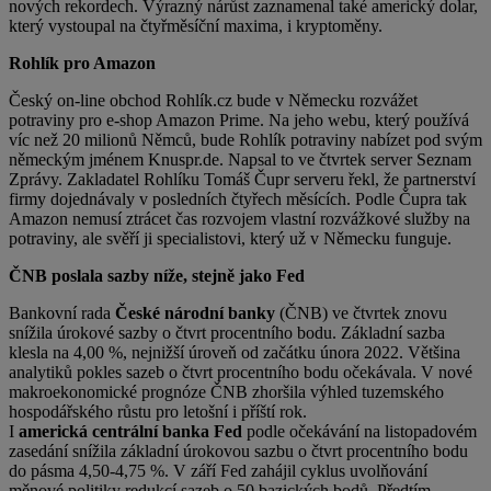
nových rekordech. Výrazný nárůst zaznamenal také americký dolar,
který vystoupal na čtyřměsíční maxima, i kryptoměny.
Rohlík pro Amazon
Český on-line obchod Rohlík.cz bude v Německu rozvážet
potraviny pro e-shop Amazon Prime. Na jeho webu, který používá
víc než 20 milionů Němců, bude Rohlík potraviny nabízet pod svým
německým jménem Knuspr.de. Napsal to ve čtvrtek server Seznam
Zprávy. Zakladatel Rohlíku Tomáš Čupr serveru řekl, že partnerství
firmy dojednávaly v posledních čtyřech měsících. Podle Čupra tak
Amazon nemusí ztrácet čas rozvojem vlastní rozvážkové služby na
potraviny, ale svěří ji specialistovi, který už v Německu funguje.
ČNB poslala sazby níže, stejně jako Fed
Bankovní rada
České národní banky
(ČNB) ve čtvrtek znovu
snížila úrokové sazby o čtvrt procentního bodu. Základní sazba
klesla na 4,00 %, nejnižší úroveň od začátku února 2022. Většina
analytiků pokles sazeb o čtvrt procentního bodu očekávala. V nové
makroekonomické prognóze ČNB zhoršila výhled tuzemského
hospodářského růstu pro letošní i příští rok.
I
americká centrální banka Fed
podle očekávání na listopadovém
zasedání snížila základní úrokovou sazbu o čtvrt procentního bodu
do pásma 4,50-4,75 %. V září Fed zahájil cyklus uvolňování
měnové politiky redukcí sazeb o 50 bazických bodů. Předtím