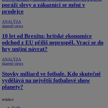
poráží slevy a zákazníci se mění v
prodejce
ANALÝZA
shares
0 views
10 let od Brexitu: britské ekonomice
odchod z EU příliš neprospěl. Vrací se do
hry unijní návrat?
ANALÝZA
shares
0 views
Stovky miliard ve fotbale. Kdo skutečně
vydělává na největší fotbalové show
planety?
redakce
O nás