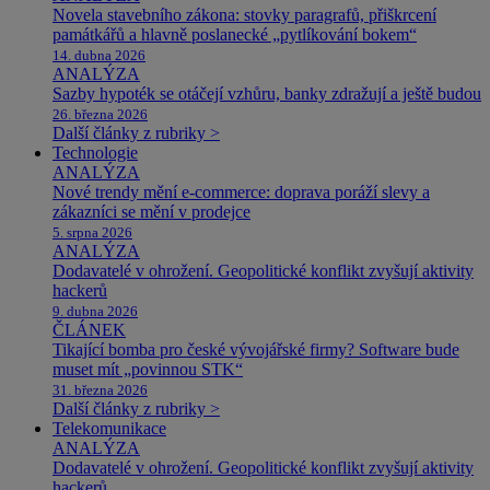
Novela stavebního zákona: stovky paragrafů, přiškrcení
památkářů a hlavně poslanecké „pytlíkování bokem“
14. dubna 2026
ANALÝZA
Sazby hypoték se otáčejí vzhůru, banky zdražují a ještě budou
26. března 2026
Další články z rubriky >
Technologie
ANALÝZA
Nové trendy mění e-commerce: doprava poráží slevy a
zákazníci se mění v prodejce
5. srpna 2026
ANALÝZA
Dodavatelé v ohrožení. Geopolitické konflikt zvyšují aktivity
hackerů
9. dubna 2026
ČLÁNEK
Tikající bomba pro české vývojářské firmy? Software bude
muset mít „povinnou STK“
31. března 2026
Další články z rubriky >
Telekomunikace
ANALÝZA
Dodavatelé v ohrožení. Geopolitické konflikt zvyšují aktivity
hackerů