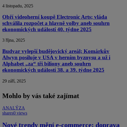
4 listopadu, 2025
Obří videoherní koupě Electronic Arts; vláda
schválila rozpočet a hlavně volby aneb souhrn
ekonomických událostí 40. týdne 2025
3 října, 2025
Budvar vylepší budějovický areál; Komárkův
Alwyn posiluje v USA v herním byznysu a už i
Alphabet „za“ tři biliony aneb souhrn
ekonomických událostí 38. a 39. týdne 2025
29 září, 2025
Mohlo by vás také zajímat
ANALÝZA
shares
0 views
Nové trendy mění e-commerce: doprava