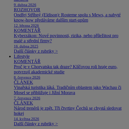
9. dubna 2026
ROZHOVOR
Ondřej Stříbný (Eldison): Rosteme spolu s Mews, a nabyté
know-how předáváme dalším start-upům
12. března 2026
KOMENTÁŘ
Kyberzákon: Nové povinnosti, rizika, nebo příležitost pro
malé a střední firmy?
16. dubna 2025
Další články z rubriky >
Lifestyle
KOMENTÁŘ
Proč je v Chorvatsku tak draze? Klíčovou roli hraje euro,
potvrzují akademické studie
8. července 2026
ČLÁNEK
Vinařská turistika láká. Tradičním oblastem jako Wachau či
Mosel se přibližuje i Jižní Morava
7. července 2026
ČLÁNEK
Národ trenérů je zpět. Tři čtvrtiny Čechů se chystá sledovat
hokej
14. května 2026
Další články z rubriky >