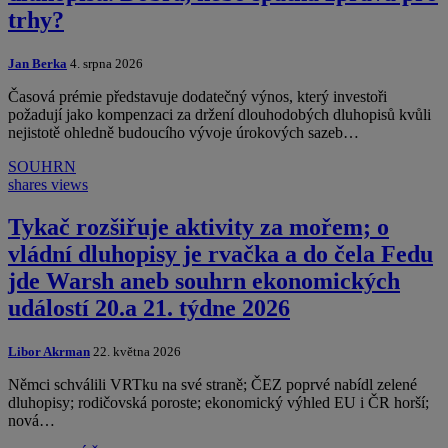
trhy?
Jan Berka
4. srpna 2026
Časová prémie představuje dodatečný výnos, který investoři
požadují jako kompenzaci za držení dlouhodobých dluhopisů kvůli
nejistotě ohledně budoucího vývoje úrokových sazeb…
SOUHRN
shares
views
Tykač rozšiřuje aktivity za mořem; o
vládní dluhopisy je rvačka a do čela Fedu
jde Warsh aneb souhrn ekonomických
událostí 20.a 21. týdne 2026
Libor Akrman
22. května 2026
Němci schválili VRTku na své straně; ČEZ poprvé nabídl zelené
dluhopisy; rodičovská poroste; ekonomický výhled EU i ČR horší;
nová…