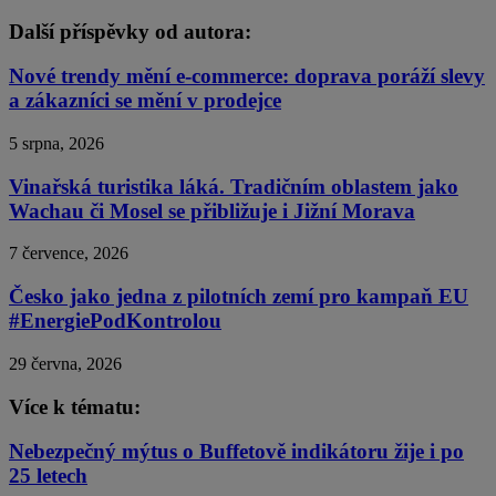
Další příspěvky od autora:
Nové trendy mění e-commerce: doprava poráží slevy
a zákazníci se mění v prodejce
5 srpna, 2026
Vinařská turistika láká. Tradičním oblastem jako
Wachau či Mosel se přibližuje i Jižní Morava
7 července, 2026
Česko jako jedna z pilotních zemí pro kampaň EU
#EnergiePodKontrolou
29 června, 2026
Více k tématu:
Nebezpečný mýtus o Buffetově indikátoru žije i po
25 letech