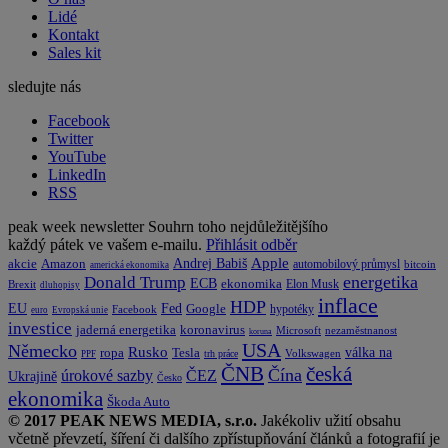
Lidé
Kontakt
Sales kit
sledujte nás
Facebook
Twitter
YouTube
LinkedIn
RSS
peak week newsletter
Souhrn toho nejdůležitějšího
každý pátek ve vašem e-mailu.
Přihlásit odběr
Apple
Amazon
Andrej Babiš
akcie
automobilový průmysl
bitcoin
americká ekonomika
energetika
Donald Trump
ECB
ekonomika
Elon Musk
Brexit
dluhopisy
inflace
HDP
EU
Fed
Google
hypotéky
Facebook
euro
Evropská unie
investice
koronavirus
jaderná energetika
nezaměstnanost
Microsoft
koruna
USA
Německo
Rusko
Tesla
válka na
ropa
trh práce
Volkswagen
PPF
česká
ČNB
Čína
ČEZ
úrokové sazby
Ukrajině
Česko
ekonomika
Škoda Auto
© 2017 PEAK NEWS MEDIA, s.r.o.
Jakékoliv užití obsahu
včetně převzetí, šíření či dalšího zpřístupňování článků a fotografií je