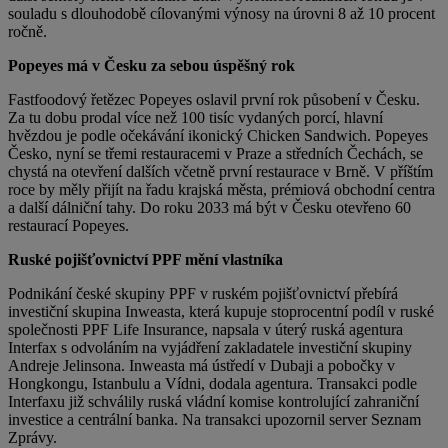
souladu s dlouhodobě cílovanými výnosy na úrovni 8 až 10 procent
ročně.
Popeyes má v Česku za sebou úspěšný rok
Fastfoodový řetězec Popeyes oslavil první rok působení v Česku.
Za tu dobu prodal více než 100 tisíc vydaných porcí, hlavní
hvězdou je podle očekávání ikonický Chicken Sandwich. Popeyes
Česko, nyní se třemi restauracemi v Praze a středních Čechách, se
chystá na otevření dalších včetně první restaurace v Brně. V příštím
roce by měly přijít na řadu krajská města, prémiová obchodní centra
a další dálniční tahy. Do roku 2033 má být v Česku otevřeno 60
restaurací Popeyes.
Ruské pojišťovnictví PPF mění vlastníka
Podnikání české skupiny PPF v ruském pojišťovnictví přebírá
investiční skupina Inweasta, která kupuje stoprocentní podíl v ruské
společnosti PPF Life Insurance, napsala v úterý ruská agentura
Interfax s odvoláním na vyjádření zakladatele investiční skupiny
Andreje Jelinsona. Inweasta má ústředí v Dubaji a pobočky v
Hongkongu, Istanbulu a Vídni, dodala agentura. Transakci podle
Interfaxu již schválily ruská vládní komise kontrolující zahraniční
investice a centrální banka. Na transakci upozornil server Seznam
Zprávy.