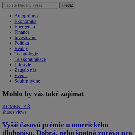
Hledat
Autoprůmysl
Ekonomika
Energetika
Finance
Investování
Politika
Reality
Technologie
Telekomunikace
Lifestyle
Zaujalo nás
Events
Souhrn týdne
Mohlo by vás také zajímat
KOMENTÁŘ
shares
views
Vyšší časová prémie u amerického
dluhopisu. Dobrá, nebo špatná zpráva pro