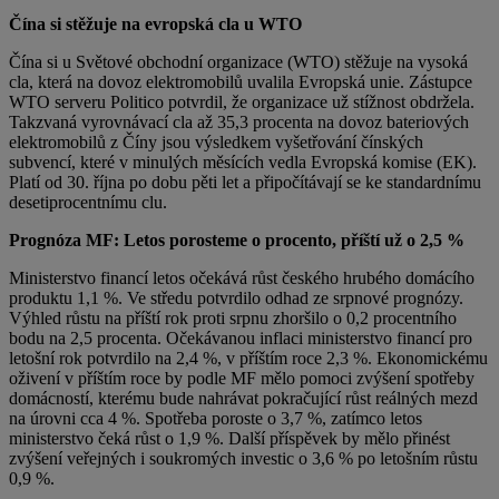
Čína si stěžuje na evropská cla u WTO
Čína si u Světové obchodní organizace (WTO) stěžuje na vysoká
cla, která na dovoz elektromobilů uvalila Evropská unie. Zástupce
WTO serveru Politico potvrdil, že organizace už stížnost obdržela.
Takzvaná vyrovnávací cla až 35,3 procenta na dovoz bateriových
elektromobilů z Číny jsou výsledkem vyšetřování čínských
subvencí, které v minulých měsících vedla Evropská komise (EK).
Platí od 30. října po dobu pěti let a připočítávají se ke standardnímu
desetiprocentnímu clu.
Prognóza MF: Letos porosteme o procento, příští už o 2,5 %
Ministerstvo financí letos očekává růst českého hrubého domácího
produktu 1,1 %. Ve středu potvrdilo odhad ze srpnové prognózy.
Výhled růstu na příští rok proti srpnu zhoršilo o 0,2 procentního
bodu na 2,5 procenta. Očekávanou inflaci ministerstvo financí pro
letošní rok potvrdilo na 2,4 %, v příštím roce 2,3 %. Ekonomickému
oživení v příštím roce by podle MF mělo pomoci zvýšení spotřeby
domácností, kterému bude nahrávat pokračující růst reálných mezd
na úrovni cca 4 %. Spotřeba poroste o 3,7 %, zatímco letos
ministerstvo čeká růst o 1,9 %. Další příspěvek by mělo přinést
zvýšení veřejných i soukromých investic o 3,6 % po letošním růstu
0,9 %.