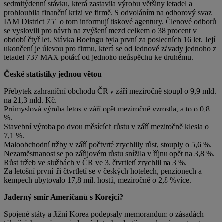
sedmitýdenní stávku, která zastavila výrobu většiny letadel a
prohloubila finanční krizi ve firmě. S odvoláním na odborový svaz
IAM District 751 o tom informují tiskové agentury. Členové odborů
se vyslovili pro návrh na zvýšení mezd celkem o 38 procent v
období čtyř let. Stávka Boeingu byla první za posledních 16 let. Její
ukončení je úlevou pro firmu, která se od lednové závady jednoho z
letadel 737 MAX potácí od jednoho neúspěchu ke druhému.
České statistiky jednou větou
Přebytek zahraniční obchodu ČR v září meziročně stoupl o 9,9 mld.
na 21,3 mld. Kč.
Průmyslová výroba letos v září opět meziročně vzrostla, a to o 0,8
%.
Stavební výroba po dvou měsících růstu v září meziročně klesla o
7,1 %.
Maloobchodní tržby v září počtvrté zrychlily růst, stouply o 5,6 %.
Nezaměstnanost se po zářijovém růstu snížila v říjnu opět na 3,8 %.
Růst tržeb ve službách v ČR ve 3. čtvrtletí zrychlil na 3 %.
Za letošní první tři čtvrtletí se v českých hotelech, penzionech a
kempech ubytovalo 17,8 mil. hostů, meziročně o 2,8 %více.
Jaderný smír Američanů s Korejci?
Spojené státy a Jižní Korea podepsaly memorandum o zásadách