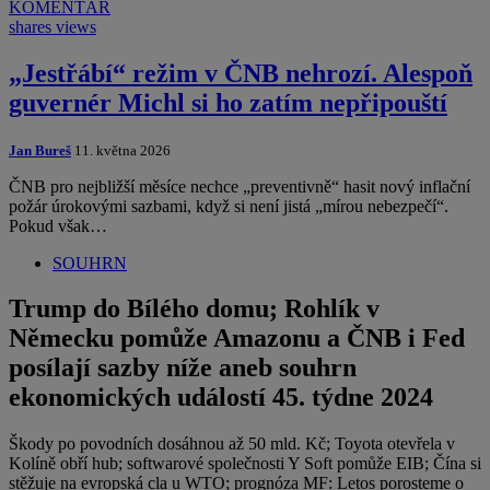
KOMENTÁŘ
shares
views
„Jestřábí“ režim v ČNB nehrozí. Alespoň
guvernér Michl si ho zatím nepřipouští
Jan Bureš
11. května 2026
ČNB pro nejbližší měsíce nechce „preventivně“ hasit nový inflační
požár úrokovými sazbami, když si není jistá „mírou nebezpečí“.
Pokud však…
SOUHRN
Trump do Bílého domu; Rohlík v
Německu pomůže Amazonu a ČNB i Fed
posílají sazby níže aneb souhrn
ekonomických událostí 45. týdne 2024
Škody po povodních dosáhnou až 50 mld. Kč; Toyota otevřela v
Kolíně obří hub; softwarové společnosti Y Soft pomůže EIB; Čína si
stěžuje na evropská cla u WTO; prognóza MF: Letos porosteme o