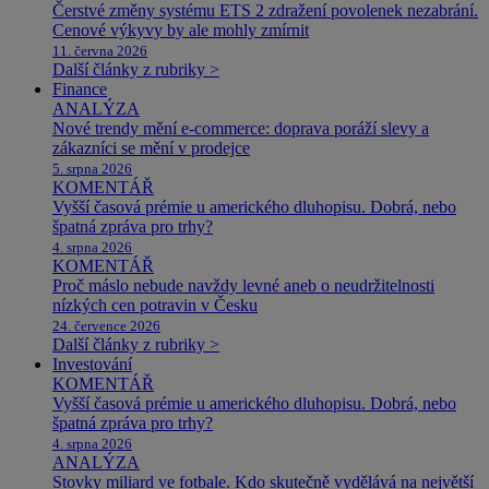
Čerstvé změny systému ETS 2 zdražení povolenek nezabrání.
Cenové výkyvy by ale mohly zmírnit
11. června 2026
Další články z rubriky >
Finance
ANALÝZA
Nové trendy mění e-commerce: doprava poráží slevy a
zákazníci se mění v prodejce
5. srpna 2026
KOMENTÁŘ
Vyšší časová prémie u amerického dluhopisu. Dobrá, nebo
špatná zpráva pro trhy?
4. srpna 2026
KOMENTÁŘ
Proč máslo nebude navždy levné aneb o neudržitelnosti
nízkých cen potravin v Česku
24. července 2026
Další články z rubriky >
Investování
KOMENTÁŘ
Vyšší časová prémie u amerického dluhopisu. Dobrá, nebo
špatná zpráva pro trhy?
4. srpna 2026
ANALÝZA
Stovky miliard ve fotbale. Kdo skutečně vydělává na největší