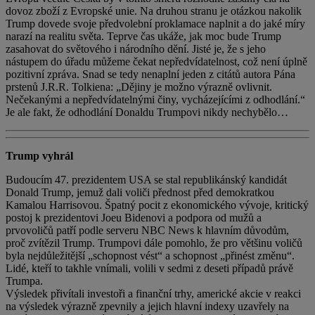
dovoz zboží z Evropské unie. Na druhou stranu je otázkou nakolik
Trump dovede svoje předvolební proklamace naplnit a do jaké míry
narazí na realitu světa. Teprve čas ukáže, jak moc bude Trump
zasahovat do světového i národního dění. Jisté je, že s jeho
nástupem do úřadu můžeme čekat nepředvídatelnost, což není úplně
pozitivní zpráva. Snad se tedy nenaplní jeden z citátů autora Pána
prstenů J.R.R. Tolkiena: „Dějiny je možno výrazně ovlivnit.
Nečekanými a nepředvídatelnými činy, vycházejícími z odhodlání.“
Je ale fakt, že odhodlání Donaldu Trumpovi nikdy nechybělo…
Trump vyhrál
Budoucím 47. prezidentem USA se stal republikánský kandidát
Donald Trump, jemuž dali voliči přednost před demokratkou
Kamalou Harrisovou. Špatný pocit z ekonomického vývoje, kritický
postoj k prezidentovi Joeu Bidenovi a podpora od mužů a
prvovoličů patří podle serveru NBC News k hlavním důvodům,
proč zvítězil Trump. Trumpovi dále pomohlo, že pro většinu voličů
byla nejdůležitější „schopnost vést“ a schopnost „přinést změnu“.
Lidé, kteří to takhle vnímali, volili v sedmi z deseti případů právě
Trumpa.
Výsledek přivítali investoři a finanční trhy, americké akcie v reakci
na výsledek výrazně zpevnily a jejich hlavní indexy uzavřely na