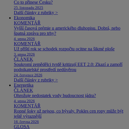
Co to přinese Česku?
25. listopadu 2025
Další články z rubriky >
Ekonomika
KOMENTÁŘ
Vyšší časová prémie u amerického dluhopisu. Dobrá, nebo
špatná zpráva pro trhy?
4. srpna 2026
KOMENTÁŘ
Už příští rok se schodek rozpočtu ocitne na šikmé ploše
3. srpna 2026
ČLÁNEK
Soukromí zemědělci tvrdě kritizují EET 2.0: Zkazí a zamoří
podnikatelské prostředí nedůvěrou
24. července 2026
Další články z rubriky >
Energetika
ČLÁNEK
Ohrožuje nedostatek vody budoucnost jádra?
4. srpna 2026
KOMENTÁŘ
Ropné šoky už nejsou, co bývaly. Pokles cen ropy může být
ještě výraznější
16. června 2026
GLOSA