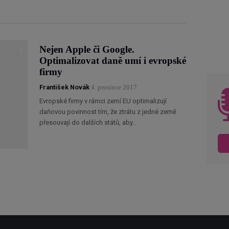
Nejen Apple či Google.
Optimalizovat daně umí i evropské
firmy
František Novák
4. prosince 2017
Evropské firmy v rámci zemí EU optimalizují
daňovou povinnost tím, že ztrátu z jedné země
přesouvají do dalších států, aby…