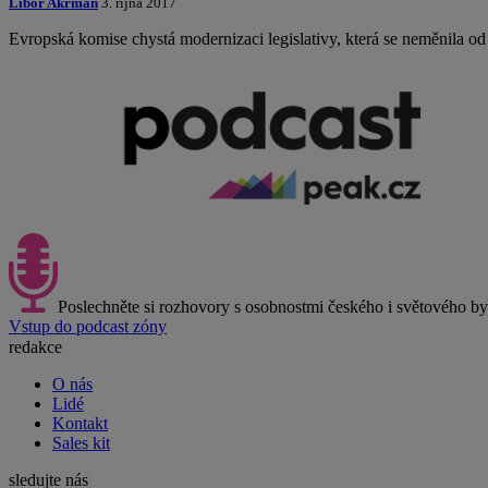
Libor Akrman
3. října 2017
Evropská komise chystá modernizaci legislativy, která se neměnila 
Poslechněte si rozhovory s osobnostmi českého i světového b
Vstup do podcast zóny
redakce
O nás
Lidé
Kontakt
Sales kit
sledujte nás