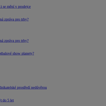
i se mění v prodejce
ná zpráva pro trhy?
ná zpráva pro trhy?
fotbalové show planety?
dnikatelské prostředí nedůvěrou
 do 5 let