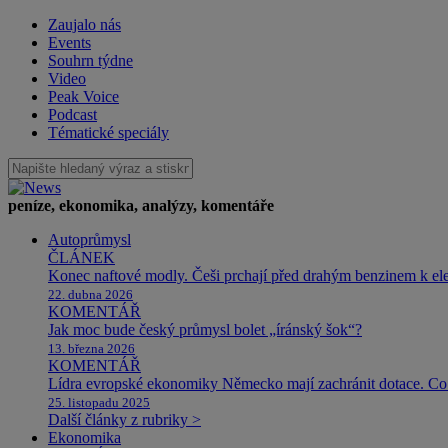
Zaujalo nás
Events
Souhrn týdne
Video
Peak Voice
Podcast
Tématické speciály
peníze, ekonomika, analýzy, komentáře
Autoprůmysl
ČLÁNEK
Konec naftové modly. Češi prchají před drahým benzinem k e
22. dubna 2026
KOMENTÁŘ
Jak moc bude český průmysl bolet „íránský šok“?
13. března 2026
KOMENTÁŘ
Lídra evropské ekonomiky Německo mají zachránit dotace. Co 
25. listopadu 2025
Další články z rubriky >
Ekonomika