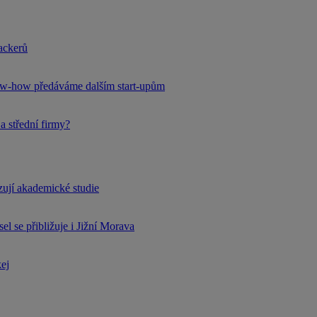
hackerů
now-how předáváme dalším start-upům
a střední firmy?
rzují akademické studie
l se přibližuje i Jižní Morava
kej