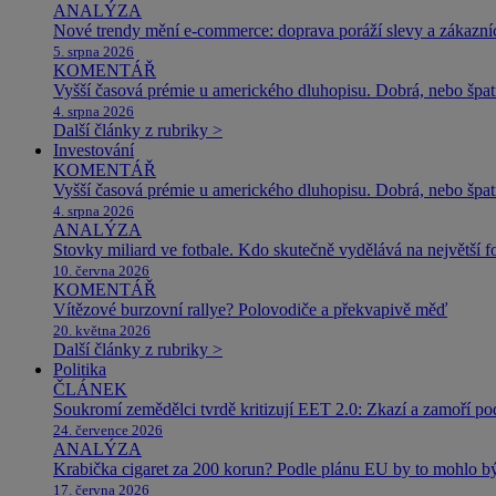
ANALÝZA
Nové trendy mění e-commerce: doprava poráží slevy a zákazníc
5. srpna 2026
KOMENTÁŘ
Vyšší časová prémie u amerického dluhopisu. Dobrá, nebo špat
4. srpna 2026
Další články z rubriky >
Investování
KOMENTÁŘ
Vyšší časová prémie u amerického dluhopisu. Dobrá, nebo špat
4. srpna 2026
ANALÝZA
Stovky miliard ve fotbale. Kdo skutečně vydělává na největší 
10. června 2026
KOMENTÁŘ
Vítězové burzovní rallye? Polovodiče a překvapivě měď
20. května 2026
Další články z rubriky >
Politika
ČLÁNEK
Soukromí zemědělci tvrdě kritizují EET 2.0: Zkazí a zamoří po
24. července 2026
ANALÝZA
Krabička cigaret za 200 korun? Podle plánu EU by to mohlo být
17. června 2026