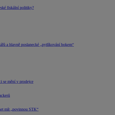
ké fiskální politiky?
kářů a hlavně poslanecké „pytlíkování bokem“
i se mění v prodejce
hackerů
uset mít „povinnou STK“