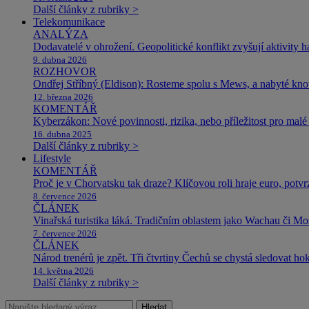
Další články z rubriky >
Telekomunikace
ANALÝZA
Dodavatelé v ohrožení. Geopolitické konflikt zvyšují aktivity 
9. dubna 2026
ROZHOVOR
Ondřej Stříbný (Eldison): Rosteme spolu s Mews, a nabyté k
12. března 2026
KOMENTÁŘ
Kyberzákon: Nové povinnosti, rizika, nebo příležitost pro malé 
16. dubna 2025
Další články z rubriky >
Lifestyle
KOMENTÁŘ
Proč je v Chorvatsku tak draze? Klíčovou roli hraje euro, potv
8. července 2026
ČLÁNEK
Vinařská turistika láká. Tradičním oblastem jako Wachau či Mose
7. července 2026
ČLÁNEK
Národ trenérů je zpět. Tři čtvrtiny Čechů se chystá sledovat ho
14. května 2026
Další články z rubriky >
Hledat