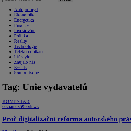
Autoprůmysl
Ekonomika
Energetika
Finance
Investování
Politika
Reality
Technologie
Telekomunikace
Lifestyle
Zaujalo nás
Events
Souhrn týdne
Tag: Unie vydavatelů
KOMENTÁŘ
0 shares
3599 views
Proč digitalizační reforma autorského pr