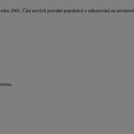
od roku 2001. Část nových pravidel pojednává o odkazování na novino
yznysu.