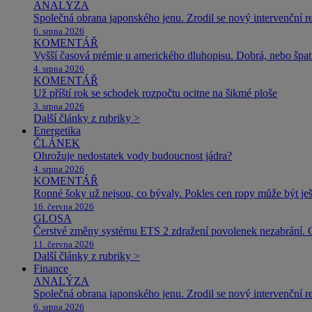
ANALÝZA
Společná obrana japonského jenu. Zrodil se nový intervenční r
6. srpna 2026
KOMENTÁŘ
Vyšší časová prémie u amerického dluhopisu. Dobrá, nebo špat
4. srpna 2026
KOMENTÁŘ
Už příští rok se schodek rozpočtu ocitne na šikmé ploše
3. srpna 2026
Další články z rubriky >
Energetika
ČLÁNEK
Ohrožuje nedostatek vody budoucnost jádra?
4. srpna 2026
KOMENTÁŘ
Ropné šoky už nejsou, co bývaly. Pokles cen ropy může být ješ
16. června 2026
GLOSA
Čerstvé změny systému ETS 2 zdražení povolenek nezabrání. 
11. června 2026
Další články z rubriky >
Finance
ANALÝZA
Společná obrana japonského jenu. Zrodil se nový intervenční r
6. srpna 2026