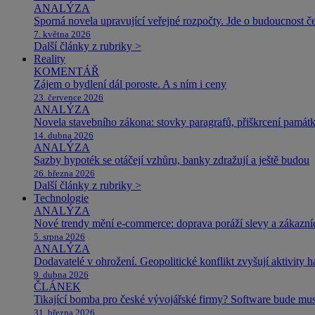
ANALÝZA
Sporná novela upravující veřejné rozpočty. Jde o budoucnost čes
7. května 2026
Další články z rubriky >
Reality
KOMENTÁŘ
Zájem o bydlení dál poroste. A s ním i ceny
23. července 2026
ANALÝZA
Novela stavebního zákona: stovky paragrafů, přiškrcení památ
14. dubna 2026
ANALÝZA
Sazby hypoték se otáčejí vzhůru, banky zdražují a ještě budou
26. března 2026
Další články z rubriky >
Technologie
ANALÝZA
Nové trendy mění e-commerce: doprava poráží slevy a zákazníc
5. srpna 2026
ANALÝZA
Dodavatelé v ohrožení. Geopolitické konflikt zvyšují aktivity 
9. dubna 2026
ČLÁNEK
Tikající bomba pro české vývojářské firmy? Software bude m
31. března 2026