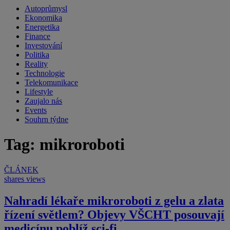
Autoprůmysl
Ekonomika
Energetika
Finance
Investování
Politika
Reality
Technologie
Telekomunikace
Lifestyle
Zaujalo nás
Events
Souhrn týdne
Tag: mikroroboti
ČLÁNEK
shares
views
Nahradí lékaře mikroroboti z gelu a zlata
řízení světlem? Objevy VŠCHT posouvají
medicínu poblíž sci-fi