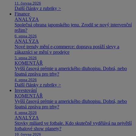
11. června 2026
Další články z rubriky >
Finance
ANALÝZA
Společná obrana japonského jenu. Zrodil se nový intervenční
režim?
6. srpna 2026
ANALÝZA
Nové trendy mění e-commerce: doprava poráží slevy a
zákazníci se mění v prodejce
5. srpna 2026
KOMENTÁŘ
Vyšší časová prémie u amerického dluhopisu. Dobrá, nebo
špatná zpráva pro trhy?
4. srpna 2026
Další články z rubriky >
Investování
KOMENTÁŘ
Vyšší časová prémie u amerického dluhopisu. Dobrá, nebo
špatná zpráva pro trhy?
4. srpna 2026
ANALÝZA
Stovky miliard ve fotbale. Kdo skutečně vydělává na největší
fotbalové show planety?
10. června 2026