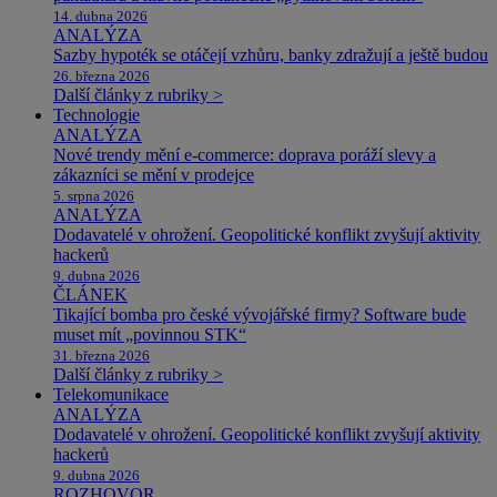
14. dubna 2026
ANALÝZA
Sazby hypoték se otáčejí vzhůru, banky zdražují a ještě budou
26. března 2026
Další články z rubriky >
Technologie
ANALÝZA
Nové trendy mění e-commerce: doprava poráží slevy a
zákazníci se mění v prodejce
5. srpna 2026
ANALÝZA
Dodavatelé v ohrožení. Geopolitické konflikt zvyšují aktivity
hackerů
9. dubna 2026
ČLÁNEK
Tikající bomba pro české vývojářské firmy? Software bude
muset mít „povinnou STK“
31. března 2026
Další články z rubriky >
Telekomunikace
ANALÝZA
Dodavatelé v ohrožení. Geopolitické konflikt zvyšují aktivity
hackerů
9. dubna 2026
ROZHOVOR