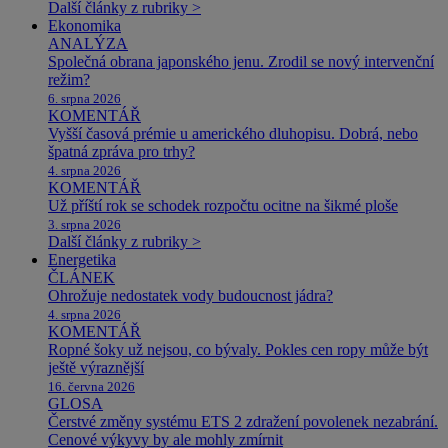
Další články z rubriky >
Ekonomika
ANALÝZA
Společná obrana japonského jenu. Zrodil se nový intervenční
režim?
6. srpna 2026
KOMENTÁŘ
Vyšší časová prémie u amerického dluhopisu. Dobrá, nebo
špatná zpráva pro trhy?
4. srpna 2026
KOMENTÁŘ
Už příští rok se schodek rozpočtu ocitne na šikmé ploše
3. srpna 2026
Další články z rubriky >
Energetika
ČLÁNEK
Ohrožuje nedostatek vody budoucnost jádra?
4. srpna 2026
KOMENTÁŘ
Ropné šoky už nejsou, co bývaly. Pokles cen ropy může být
ještě výraznější
16. června 2026
GLOSA
Čerstvé změny systému ETS 2 zdražení povolenek nezabrání.
Cenové výkyvy by ale mohly zmírnit