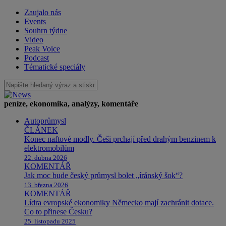
Zaujalo nás
Events
Souhrn týdne
Video
Peak Voice
Podcast
Tématické speciály
peníze, ekonomika, analýzy, komentáře
Autoprůmysl
ČLÁNEK
Konec naftové modly. Češi prchají před drahým benzinem k
elektromobilům
22. dubna 2026
KOMENTÁŘ
Jak moc bude český průmysl bolet „íránský šok“?
13. března 2026
KOMENTÁŘ
Lídra evropské ekonomiky Německo mají zachránit dotace.
Co to přinese Česku?
25. listopadu 2025