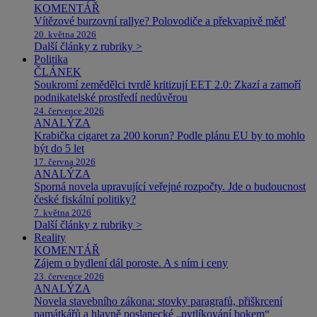
KOMENTÁŘ
Vítězové burzovní rallye? Polovodiče a překvapivě měď
20. května 2026
Další články z rubriky >
Politika
ČLÁNEK
Soukromí zemědělci tvrdě kritizují EET 2.0: Zkazí a zamoří
podnikatelské prostředí nedůvěrou
24. července 2026
ANALÝZA
Krabička cigaret za 200 korun? Podle plánu EU by to mohlo
být do 5 let
17. června 2026
ANALÝZA
Sporná novela upravující veřejné rozpočty. Jde o budoucnost
české fiskální politiky?
7. května 2026
Další články z rubriky >
Reality
KOMENTÁŘ
Zájem o bydlení dál poroste. A s ním i ceny
23. července 2026
ANALÝZA
Novela stavebního zákona: stovky paragrafů, přiškrcení
památkářů a hlavně poslanecké „pytlíkování bokem“