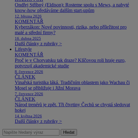
Ondřej Stříbný (Eldison): Rosteme spolu s Mews, a nabyté
know-how předáváme dalším start-upům
12. března 2026
KOMENTÁŘ
Kyberzákon: Nové povinnosti, rizika, nebo příležitost pro
malé a střední firmy?
16. dubna 2025
Další články z rubriky >
Lifestyle
KOMENTÁŘ
Proč je v Chorvatsku tak draze? Klíčovou roli hraje euro,
potvrzují akademické studie
8. července 2026
ČLÁNEK
Vinařská turistika láká. Tradičním oblastem jako Wachau či
Mosel se přibližuje i Jižní Morava
7. července 2026
ČLÁNEK
Národ trenérů je zpět. Tři čtvrtiny Čechů se chystá sledovat
hokej
14. května 2026
Další články z rubriky >
Hledat