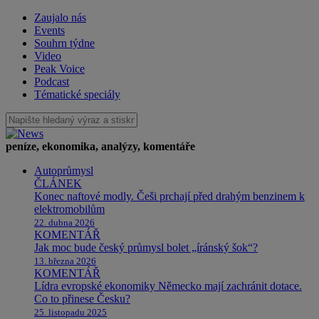
Zaujalo nás
Events
Souhrn týdne
Video
Peak Voice
Podcast
Tématické speciály
peníze, ekonomika, analýzy, komentáře
Autoprůmysl
ČLÁNEK
Konec naftové modly. Češi prchají před drahým benzinem k
elektromobilům
22. dubna 2026
KOMENTÁŘ
Jak moc bude český průmysl bolet „íránský šok“?
13. března 2026
KOMENTÁŘ
Lídra evropské ekonomiky Německo mají zachránit dotace.
Co to přinese Česku?
25. listopadu 2025