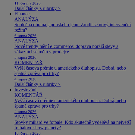
11. června 2026
Další články z rubriky >
Finance
ANALÝZA
Společná obrana japonského jenu. Zrodil se nový intervenční
režim?
6. srpna 2026
ANALÝZA
Nové trendy mění e-commerce: doprava poráží slevy a
zákazníci se mění v prodejce
5. srpna 2026
KOMENTÁŘ
Vyšší časová prémie u amerického dluhopisu. Dobrá, nebo
špatná zpráva pro trhy?
4. srpna 2026
Další články z rubriky >
Investování
KOMENTÁŘ
Vyšší časová prémie u amerického dluhopisu. Dobrá, nebo
špatná zpráva pro trhy?
4. srpna 2026
ANALÝZA
Stovky miliard ve fotbale. Kdo skutečně vydělává na největší
fotbalové show planety?
10. června 2026