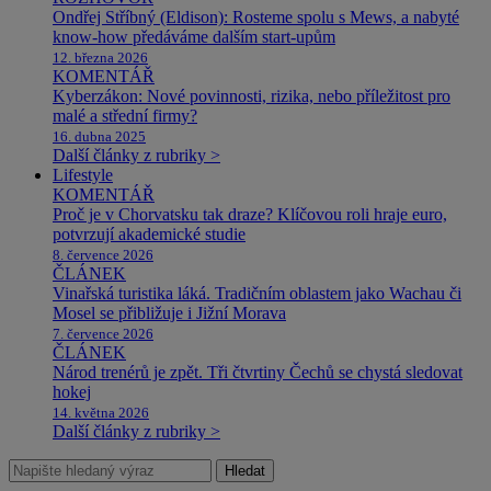
Ondřej Stříbný (Eldison): Rosteme spolu s Mews, a nabyté
know-how předáváme dalším start-upům
12. března 2026
KOMENTÁŘ
Kyberzákon: Nové povinnosti, rizika, nebo příležitost pro
malé a střední firmy?
16. dubna 2025
Další články z rubriky >
Lifestyle
KOMENTÁŘ
Proč je v Chorvatsku tak draze? Klíčovou roli hraje euro,
potvrzují akademické studie
8. července 2026
ČLÁNEK
Vinařská turistika láká. Tradičním oblastem jako Wachau či
Mosel se přibližuje i Jižní Morava
7. července 2026
ČLÁNEK
Národ trenérů je zpět. Tři čtvrtiny Čechů se chystá sledovat
hokej
14. května 2026
Další články z rubriky >
Hledat