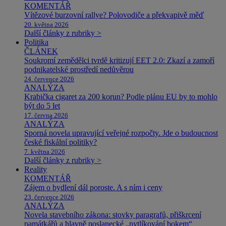
KOMENTÁŘ
Vítězové burzovní rallye? Polovodiče a překvapivě měď
20. května 2026
Další články z rubriky >
Politika
ČLÁNEK
Soukromí zemědělci tvrdě kritizují EET 2.0: Zkazí a zamoří
podnikatelské prostředí nedůvěrou
24. července 2026
ANALÝZA
Krabička cigaret za 200 korun? Podle plánu EU by to mohlo
být do 5 let
17. června 2026
ANALÝZA
Sporná novela upravující veřejné rozpočty. Jde o budoucnost
české fiskální politiky?
7. května 2026
Další články z rubriky >
Reality
KOMENTÁŘ
Zájem o bydlení dál poroste. A s ním i ceny
23. července 2026
ANALÝZA
Novela stavebního zákona: stovky paragrafů, přiškrcení
památkářů a hlavně poslanecké „pytlíkování bokem“