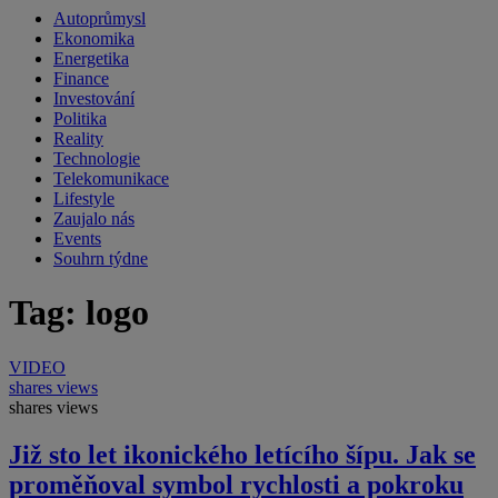
Autoprůmysl
Ekonomika
Energetika
Finance
Investování
Politika
Reality
Technologie
Telekomunikace
Lifestyle
Zaujalo nás
Events
Souhrn týdne
Tag: logo
VIDEO
shares
views
shares
views
Již sto let ikonického letícího šípu. Jak se
proměňoval symbol rychlosti a pokroku