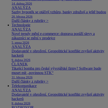
14. dubna 2026
ANALÝZA
Sazby hypoték se otáčejí vzhůru, banky zdražují a ještě budou
26. března 2026
Další články z rubriky >
Technologie
ANALÝZA
Nové trendy mění e-commerce: doprava poráží slevy a
zákazníci se mění v prodejce
5. srpna 2026
ANALÝZA
Dodavatelé v ohrožení. Geopolitické konflikt zvyšují aktivity
hackerů
9. dubna 2026
ČLÁNEK
Tikající bomba pro české vývojářské firmy? Software bude
muset mít „povinnou STK“
31. března 2026
Další články z rubriky >
Telekomunikace
ANALÝZA
Dodavatelé v ohrožení. Geopolitické konflikt zvyšují aktivity
hackerů
9. dubna 2026
ROZHOVOR