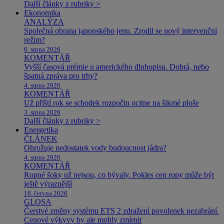
Další články z rubriky >
Ekonomika
ANALÝZA
Společná obrana japonského jenu. Zrodil se nový intervenční
režim?
6. srpna 2026
KOMENTÁŘ
Vyšší časová prémie u amerického dluhopisu. Dobrá, nebo
špatná zpráva pro trhy?
4. srpna 2026
KOMENTÁŘ
Už příští rok se schodek rozpočtu ocitne na šikmé ploše
3. srpna 2026
Další články z rubriky >
Energetika
ČLÁNEK
Ohrožuje nedostatek vody budoucnost jádra?
4. srpna 2026
KOMENTÁŘ
Ropné šoky už nejsou, co bývaly. Pokles cen ropy může být
ještě výraznější
16. června 2026
GLOSA
Čerstvé změny systému ETS 2 zdražení povolenek nezabrání.
Cenové výkyvy by ale mohly zmírnit