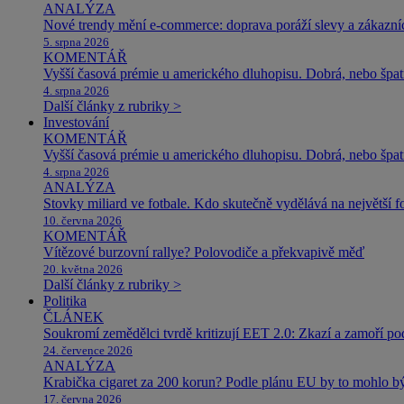
ANALÝZA
Nové trendy mění e-commerce: doprava poráží slevy a zákazníc
5. srpna 2026
KOMENTÁŘ
Vyšší časová prémie u amerického dluhopisu. Dobrá, nebo špat
4. srpna 2026
Další články z rubriky >
Investování
KOMENTÁŘ
Vyšší časová prémie u amerického dluhopisu. Dobrá, nebo špat
4. srpna 2026
ANALÝZA
Stovky miliard ve fotbale. Kdo skutečně vydělává na největší 
10. června 2026
KOMENTÁŘ
Vítězové burzovní rallye? Polovodiče a překvapivě měď
20. května 2026
Další články z rubriky >
Politika
ČLÁNEK
Soukromí zemědělci tvrdě kritizují EET 2.0: Zkazí a zamoří po
24. července 2026
ANALÝZA
Krabička cigaret za 200 korun? Podle plánu EU by to mohlo být
17. června 2026