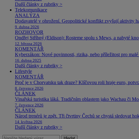
Další články z rubriky >
Telekomunikace
ANALÝZA
Dodavatelé v ohrožení. Geopolitické konflikt zvyšují aktivity 
9. dubna 2026
ROZHOVOR
Ondřej Stříbný (Eldison): Rosteme spolu s Mews, a nabyté k
12. března 2026
KOMENTÁŘ
Kyberzákon: Nové povinnosti, rizika, nebo příležitost pro malé 
16. dubna 2025
Další články z rubriky >
Lifestyle
KOMENTÁŘ
Proč je v Chorvatsku tak draze? Klíčovou roli hraje euro, potv
8. července 2026
ČLÁNEK
Vinařská turistika láká. Tradičním oblastem jako Wachau či Mose
7. července 2026
ČLÁNEK
Národ trenérů je zpět. Tři čtvrtiny Čechů se chystá sledovat ho
14. května 2026
Další články z rubriky >
Hledat