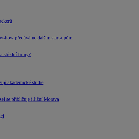
hackerů
now-how předáváme dalším start-upům
a střední firmy?
rzují akademické studie
l se přibližuje i Jižní Morava
kej