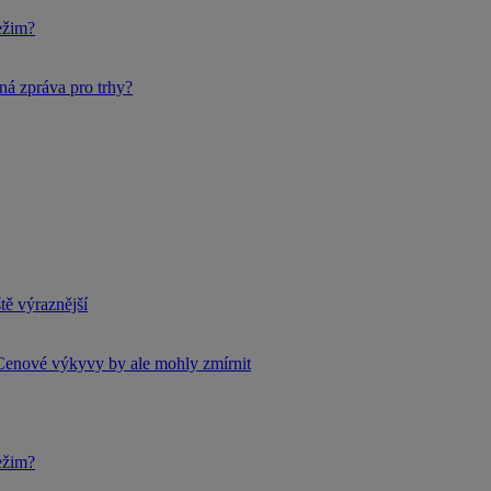
ežim?
ná zpráva pro trhy?
tě výraznější
Cenové výkyvy by ale mohly zmírnit
ežim?