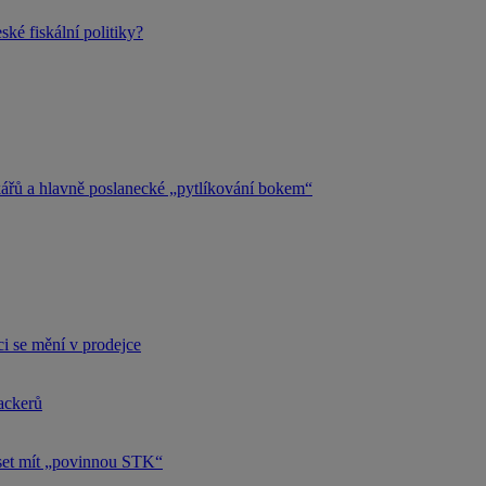
ké fiskální politiky?
kářů a hlavně poslanecké „pytlíkování bokem“
i se mění v prodejce
hackerů
uset mít „povinnou STK“