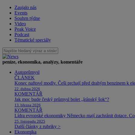
Zaujalo nás
Events
Souhrn týdne
Video
Peak Voice
Podcast
Tématické speciály
peníze, ekonomika, analýzy, komentáře
Autoprůmysl
ČLÁNEK
Konec naftové modly. Češi prchají před drahým benzinem k e
22. dubna 2026
KOMENTÁŘ
Jak moc bude český průmysl bolet „íránský šok“?
13. března 2026
KOMENTÁŘ
Lídra evropské ekonomiky Německo mají zachránit dotace. Co 
25. listopadu 2025
Další články z rubriky >
Ekonomika