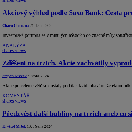
shares
views
Akciový výhled podle Saxo Bank: Cesta pro
Charu Chanana
21. ledna 2025
Investorská portfolia se v minulých měsících do značné míry soustřed
ANALÝZA
shares
views
Zděšení na trzích. Akcie zachvátily výpro
Štěpán Křeček
5. srpna 2024
Akcie po celém světě se dostaly pod tlak kvůli obavám, že ekonomik
KOMENTÁŘ
shares
views
Předzvěst další bubliny na trzích aneb co s
Kryštof Míšek
13. března 2024