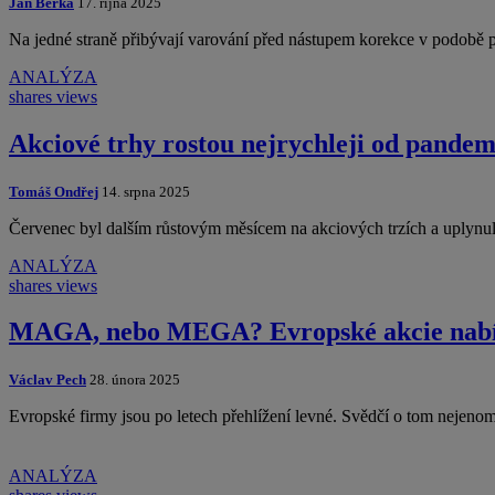
Jan Berka
17. října 2025
Na jedné straně přibývají varování před nástupem korekce v podobě pr
ANALÝZA
shares
views
Akciové trhy rostou nejrychleji od pandem
Tomáš Ondřej
14. srpna 2025
Červenec byl dalším růstovým měsícem na akciových trzích a uplynulé 
ANALÝZA
shares
views
MAGA, nebo MEGA? Evropské akcie nabízej
Václav Pech
28. února 2025
Evropské firmy jsou po letech přehlížení levné. Svědčí o tom nejenom
ANALÝZA