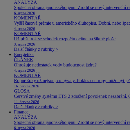
ANALÝZA
Společná obrana japonského jenu. Zrodil se nový intervenční r
6. srpna 2026
KOMENTÁŘ
Vyšší časová prémie u amerického dluhopisu. Dobrá, nebo špat
4. srpna 2026
KOMENTÁŘ
Už příští rok se schodek rozpočtu ocitne na šikmé ploše
3. srpna 2026
Další články z rubriky >
Energetika
ČLÁNEK
Ohrožuje nedostatek vody budoucnost jádra?
4. srpna 2026
KOMENTÁŘ
Ropné šoky už nejsou, co bývaly. Pokles cen ropy může být ješ
16. června 2026
GLOSA
Čerstvé změny systému ETS 2 zdražení povolenek nezabrání. 
11. června 2026
Další články z rubriky >
Finance
ANALÝZA
Společná obrana japonského jenu. Zrodil se nový intervenční r
6. srpna 2026