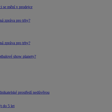
i se mění v prodejce
ná zpráva pro trhy?
ná zpráva pro trhy?
fotbalové show planety?
dnikatelské prostředí nedůvěrou
 do 5 let