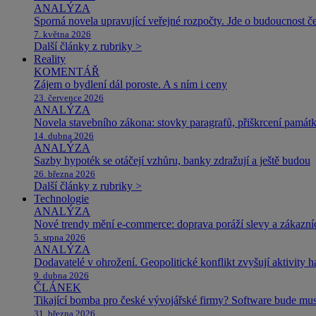
ANALÝZA
Sporná novela upravující veřejné rozpočty. Jde o budoucnost čes
7. května 2026
Další články z rubriky >
Reality
KOMENTÁŘ
Zájem o bydlení dál poroste. A s ním i ceny
23. července 2026
ANALÝZA
Novela stavebního zákona: stovky paragrafů, přiškrcení památ
14. dubna 2026
ANALÝZA
Sazby hypoték se otáčejí vzhůru, banky zdražují a ještě budou
26. března 2026
Další články z rubriky >
Technologie
ANALÝZA
Nové trendy mění e-commerce: doprava poráží slevy a zákazníc
5. srpna 2026
ANALÝZA
Dodavatelé v ohrožení. Geopolitické konflikt zvyšují aktivity 
9. dubna 2026
ČLÁNEK
Tikající bomba pro české vývojářské firmy? Software bude m
31. března 2026