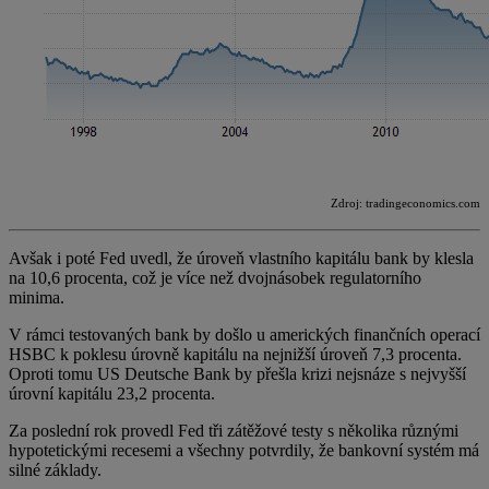
Zdroj: tradingeconomics.com
Avšak i poté Fed uvedl, že úroveň vlastního kapitálu bank by klesla
na 10,6 procenta, což je více než dvojnásobek regulatorního
minima.
V rámci testovaných bank by došlo u amerických finančních operací
HSBC k poklesu úrovně kapitálu na nejnižší úroveň 7,3 procenta.
Oproti tomu US Deutsche Bank by přešla krizi nejsnáze s nejvyšší
úrovní kapitálu 23,2 procenta.
Za poslední rok provedl Fed tři zátěžové testy s několika různými
hypotetickými recesemi a všechny potvrdily, že bankovní systém má
silné základy.