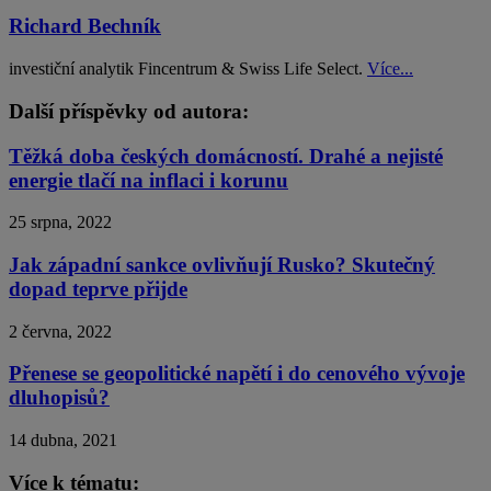
Richard Bechník
investiční analytik Fincentrum & Swiss Life Select.
Více...
Další příspěvky od autora:
Těžká doba českých domácností. Drahé a nejisté
energie tlačí na inflaci i korunu
25 srpna, 2022
Jak západní sankce ovlivňují Rusko? Skutečný
dopad teprve přijde
2 června, 2022
Přenese se geopolitické napětí i do cenového vývoje
dluhopisů?
14 dubna, 2021
Více k tématu: