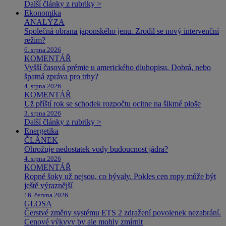
Další články z rubriky >
Ekonomika
ANALÝZA
Společná obrana japonského jenu. Zrodil se nový intervenční
režim?
6. srpna 2026
KOMENTÁŘ
Vyšší časová prémie u amerického dluhopisu. Dobrá, nebo
špatná zpráva pro trhy?
4. srpna 2026
KOMENTÁŘ
Už příští rok se schodek rozpočtu ocitne na šikmé ploše
3. srpna 2026
Další články z rubriky >
Energetika
ČLÁNEK
Ohrožuje nedostatek vody budoucnost jádra?
4. srpna 2026
KOMENTÁŘ
Ropné šoky už nejsou, co bývaly. Pokles cen ropy může být
ještě výraznější
16. června 2026
GLOSA
Čerstvé změny systému ETS 2 zdražení povolenek nezabrání.
Cenové výkyvy by ale mohly zmírnit