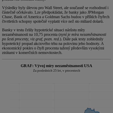
Výsledky byly úlevou pro Wall Street, ale současně se rozhodnutí i
částečně očekávalo. Lze předpokládat, že banky jako JPMorgan
Chase, Bank of America a Goldman Sachs budou v příštích čtyřech
čtvrtletích schopny společně vyplatit více než sto miliard dolarů.
Banky v testu čelily hypotetické situaci nárůstu míry
nezaměstnanosti na 10,75 procenta (
nyní je míra nezaměstnanosti
po šesti procenty, viz graf, pozn. red.
). Dále pak testy zohlednily
hypotetický propad akciového trhu na polovinu jeho hodnoty. A
ekonomický pokles o čtyři procenta tažený především vysokými
ztrátami v komerčních nemovitostech.
GRAF: Vývoj míry nezaměstnanosti USA
Za posledních 25 let, v procentech