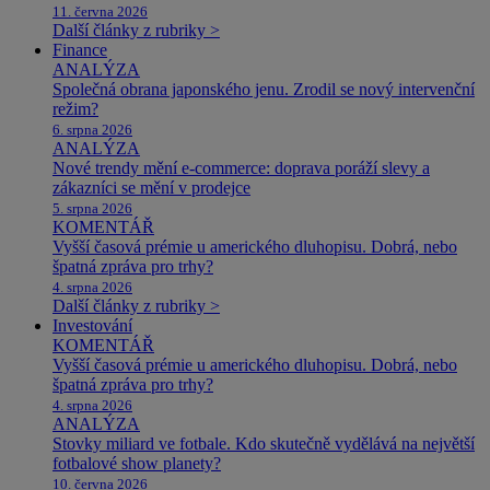
11. června 2026
Další články z rubriky >
Finance
ANALÝZA
Společná obrana japonského jenu. Zrodil se nový intervenční
režim?
6. srpna 2026
ANALÝZA
Nové trendy mění e-commerce: doprava poráží slevy a
zákazníci se mění v prodejce
5. srpna 2026
KOMENTÁŘ
Vyšší časová prémie u amerického dluhopisu. Dobrá, nebo
špatná zpráva pro trhy?
4. srpna 2026
Další články z rubriky >
Investování
KOMENTÁŘ
Vyšší časová prémie u amerického dluhopisu. Dobrá, nebo
špatná zpráva pro trhy?
4. srpna 2026
ANALÝZA
Stovky miliard ve fotbale. Kdo skutečně vydělává na největší
fotbalové show planety?
10. června 2026