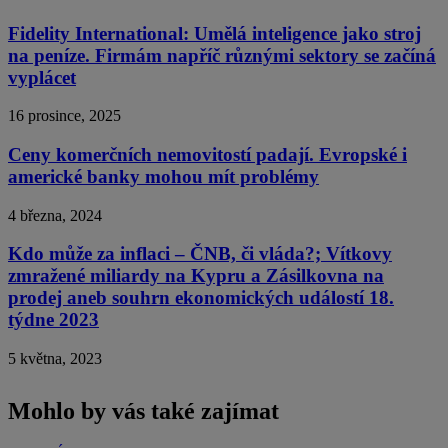
Fidelity International: Umělá inteligence jako stroj
na peníze. Firmám napříč různými sektory se začíná
vyplácet
16 prosince, 2025
Ceny komerčních nemovitostí padají. Evropské i
americké banky mohou mít problémy
4 března, 2024
Kdo může za inflaci – ČNB, či vláda?; Vítkovy
zmražené miliardy na Kypru a Zásilkovna na
prodej aneb souhrn ekonomických událostí 18.
týdne 2023
5 května, 2023
Mohlo by vás také zajímat