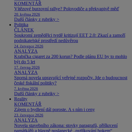
KOMENTÁŘ
Vítězové burzovní rallye? Polovodiče a překvapivě měď
20. května 2026
Další články z rubriky >
Politika
ČLÁNEK
Soukromí zemědělci tvrdě kritizují EET 2.0: Zkazí a zamoří
podnikatelské prostředí nedůvěrou
24. července 2026
ANALÝZA
Krabička cigaret za 200 korun? Podle plánu EU by to mohlo
být do 5 let
17. června 2026
ANALÝZA
Sporná novela upravující veřejné rozpočty. Jde o budoucnost
české fiskální politiky?
7. května 2026
Další články z rubriky >
Reality
KOMENTÁŘ
Zájem o bydlení dál poroste. A s ním i ceny
23. července 2026
ANALÝZA
Novela stavebního zákona: stovky paragrafů, přiškrcení
památkářů a hlavně poslanecké „pytlíkování bokem“