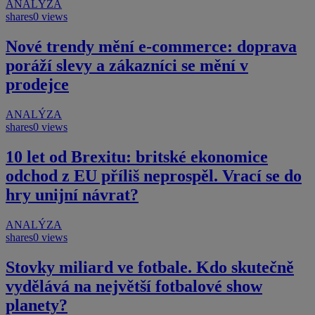
ANALÝZA
shares
0 views
Nové trendy mění e-commerce: doprava
poráží slevy a zákazníci se mění v
prodejce
ANALÝZA
shares
0 views
10 let od Brexitu: britské ekonomice
odchod z EU příliš neprospěl. Vrací se do
hry unijní návrat?
ANALÝZA
shares
0 views
Stovky miliard ve fotbale. Kdo skutečně
vydělává na největší fotbalové show
planety?