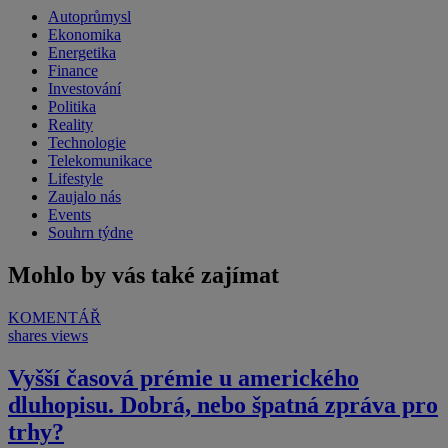
Autoprůmysl
Ekonomika
Energetika
Finance
Investování
Politika
Reality
Technologie
Telekomunikace
Lifestyle
Zaujalo nás
Events
Souhrn týdne
Mohlo by vás také zajímat
KOMENTÁŘ
shares
views
Vyšší časová prémie u amerického
dluhopisu. Dobrá, nebo špatná zpráva pro
trhy?