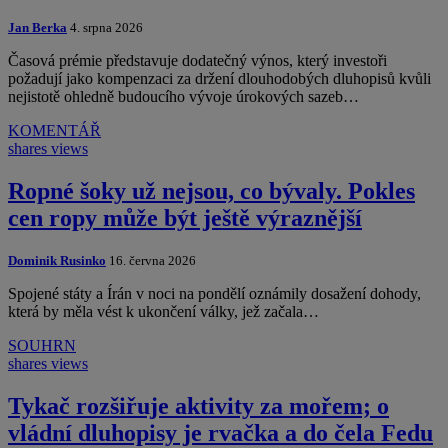
Jan Berka
4. srpna 2026
Časová prémie představuje dodatečný výnos, který investoři
požadují jako kompenzaci za držení dlouhodobých dluhopisů kvůli
nejistotě ohledně budoucího vývoje úrokových sazeb…
KOMENTÁŘ
shares
views
Ropné šoky už nejsou, co bývaly. Pokles
cen ropy může být ještě výraznější
Dominik Rusinko
16. června 2026
Spojené státy a Írán v noci na pondělí oznámily dosažení dohody,
která by měla vést k ukončení války, jež začala…
SOUHRN
shares
views
Tykač rozšiřuje aktivity za mořem; o
vládní dluhopisy je rvačka a do čela Fedu