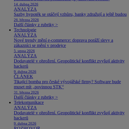
14. dubna 2026
ANALÝZA
Sazby hypoték se otáčejí vzhůru, banky zdražují a ještě budou
26. března 2026
Další články z rubriky >
Technologie
ANALÝZA
Nové trendy mění e-commerce: doprava poráží slevy a
zákazníci se mění v prodejce
5. srpna 2026
ANALÝZA
Dodavatelé v ohrožení. Geopolitické konflikt zvyšují aktivity
hackerů
9. dubna 2026
ČLÁNEK
Tikající bomba pro české vývojářské firmy? Software bude
muset mít „povinnou STK“
31. března 2026
Další články z rubriky >
Telekomunikace
ANALÝZA
Dodavatelé v ohrožení. Geopolitické konflikt zvyšují aktivity
hackerů
9. dubna 2026
ROZHOVOR