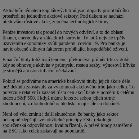
Aktuálním tématem kapitálových trhů jsou dopady proinflačního
prostředí na jednotlivé akciové sektory. Pod tlakem se nachází
především růstové akcie, zejména technologické firmy.
Peníze investorů tak proudí do nových odvětví, a to do oblastí
financí, energetiky a základních surovin. Ty totiž nejvíce trpěly
uzavřením ekonomiky kvůli pandemii covidu-19. Pro banky je
navíc obecně slibným faktorem probíhající hospodářské oživení.
Finanční tituly totiž mají tendenci překonávat průměr trhu v době,
kdy se obnovuje aktivita v průmyslu, rostou sazby, výnosová křivka
je strmější a rostou inflační očekávání.
Pokud se podíváme na americké bankovní tituly, jejich akcie déle
než dekádu zaostávaly za výkonností akciového trhu jako celku. To
potvrzuje relativní ukazatel růstu cen akcií bank v poměru k celému
indexu S&P 500. I když máme letos za sebou jejich strmé
zhodnocení, z dlouhodobého hlediska mají stále co dohánět.
Není od věci zmínit i další skutečnost, že banky jako sektor
postupně zlepšují své udržitelné principy ESG (ekologie,
společenská odpovědnost, kvalita řízení). A právě fondy zaměřené
na ESG jako celek získávají na popularitě.