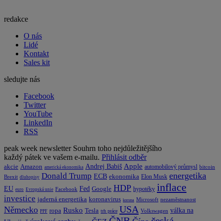
redakce
O nás
Lidé
Kontakt
Sales kit
sledujte nás
Facebook
Twitter
YouTube
LinkedIn
RSS
peak week newsletter
Souhrn toho nejdůležitějšího
každý pátek ve vašem e-mailu.
Přihlásit odběr
Apple
Amazon
Andrej Babiš
akcie
automobilový průmysl
bitcoin
americká ekonomika
energetika
Donald Trump
ECB
ekonomika
Elon Musk
Brexit
dluhopisy
inflace
HDP
EU
Fed
Google
hypotéky
Facebook
euro
Evropská unie
investice
koronavirus
jaderná energetika
nezaměstnanost
Microsoft
koruna
USA
Německo
Rusko
Tesla
válka na
ropa
trh práce
Volkswagen
PPF
česká
ČNB