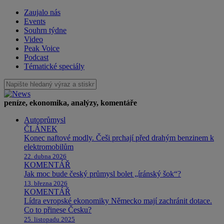
Zaujalo nás
Events
Souhrn týdne
Video
Peak Voice
Podcast
Tématické speciály
peníze, ekonomika, analýzy, komentáře
Autoprůmysl
ČLÁNEK
Konec naftové modly. Češi prchají před drahým benzinem k
elektromobilům
22. dubna 2026
KOMENTÁŘ
Jak moc bude český průmysl bolet „íránský šok“?
13. března 2026
KOMENTÁŘ
Lídra evropské ekonomiky Německo mají zachránit dotace.
Co to přinese Česku?
25. listopadu 2025