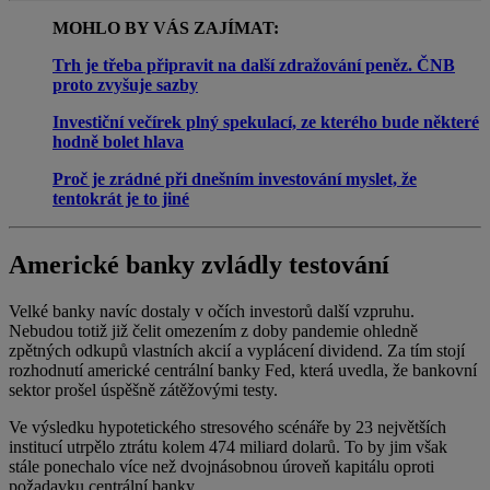
MOHLO BY VÁS ZAJÍMAT:
Trh je třeba připravit na další zdražování peněz. ČNB
proto zvyšuje sazby
Investiční večírek plný spekulací, ze kterého bude některé
hodně bolet hlava
Proč je zrádné při dnešním investování myslet, že
tentokrát je to jiné
Americké banky zvládly testování
Velké banky navíc dostaly v očích investorů další vzpruhu.
Nebudou totiž již čelit omezením z doby pandemie ohledně
zpětných odkupů vlastních akcií a vyplácení dividend. Za tím stojí
rozhodnutí americké centrální banky Fed, která uvedla, že bankovní
sektor prošel úspěšně zátěžovými testy.
Ve výsledku hypotetického stresového scénáře by 23 největších
institucí utrpělo ztrátu kolem 474 miliard dolarů. To by jim však
stále ponechalo více než dvojnásobnou úroveň kapitálu oproti
požadavku centrální banky.