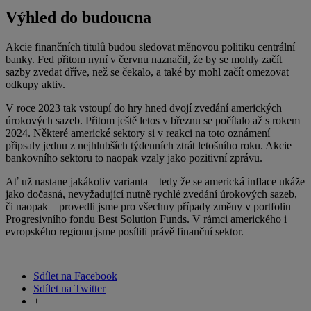
Výhled do budoucna
Akcie finančních titulů budou sledovat měnovou politiku centrální
banky. Fed přitom nyní v červnu naznačil, že by se mohly začít
sazby zvedat dříve, než se čekalo, a také by mohl začít omezovat
odkupy aktiv.
V roce 2023 tak vstoupí do hry hned dvojí zvedání amerických
úrokových sazeb. Přitom ještě letos v březnu se počítalo až s rokem
2024. Některé americké sektory si v reakci na toto oznámení
připsaly jednu z nejhlubších týdenních ztrát letošního roku. Akcie
bankovního sektoru to naopak vzaly jako pozitivní zprávu.
Ať už nastane jakákoliv varianta – tedy že se americká inflace ukáže
jako dočasná, nevyžadující nutně rychlé zvedání úrokových sazeb,
či naopak – provedli jsme pro všechny případy změny v portfoliu
Progresivního fondu Best Solution Funds. V rámci amerického i
evropského regionu jsme posílili právě finanční sektor.
Sdílet na Facebook
Sdílet na Twitter
+