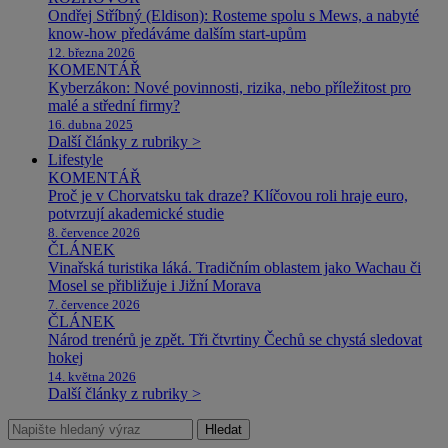
Ondřej Stříbný (Eldison): Rosteme spolu s Mews, a nabyté
know-how předáváme dalším start-upům
12. března 2026
KOMENTÁŘ
Kyberzákon: Nové povinnosti, rizika, nebo příležitost pro
malé a střední firmy?
16. dubna 2025
Další články z rubriky >
Lifestyle
KOMENTÁŘ
Proč je v Chorvatsku tak draze? Klíčovou roli hraje euro,
potvrzují akademické studie
8. července 2026
ČLÁNEK
Vinařská turistika láká. Tradičním oblastem jako Wachau či
Mosel se přibližuje i Jižní Morava
7. července 2026
ČLÁNEK
Národ trenérů je zpět. Tři čtvrtiny Čechů se chystá sledovat
hokej
14. května 2026
Další články z rubriky >
Hledat