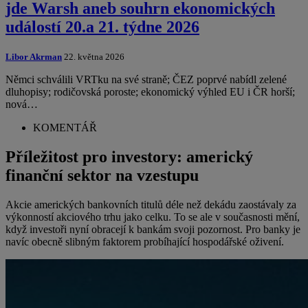
jde Warsh aneb souhrn ekonomických
událostí 20.a 21. týdne 2026
Libor Akrman
22. května 2026
Němci schválili VRTku na své straně; ČEZ poprvé nabídl zelené
dluhopisy; rodičovská poroste; ekonomický výhled EU i ČR horší;
nová…
KOMENTÁŘ
Příležitost pro investory: americký
finanční sektor na vzestupu
Akcie amerických bankovních titulů déle než dekádu zaostávaly za
výkonností akciového trhu jako celku. To se ale v současnosti mění,
když investoři nyní obracejí k bankám svoji pozornost. Pro banky je
navíc obecně slibným faktorem probíhající hospodářské oživení.