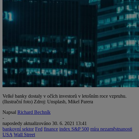
Velké banky dostaly v očích investorů v letošním roce vzpruhu.
(Ilustrační foto) Zdroj: Unsplash, Mikel Parera
Napsal
Richard Bechník
-
naposledy aktualizováno
30. 6. 2021 13:41
bankovní sektor
Fed
finance
index S&P 500
míra nezaměstnanosti
USA
Wall Street