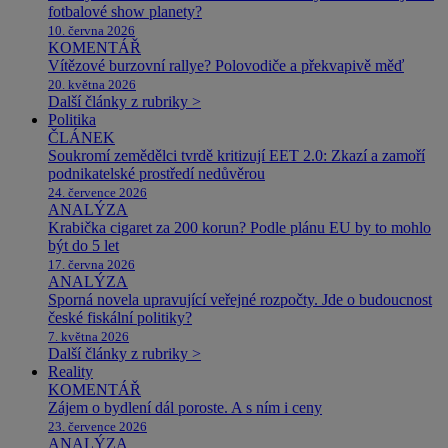
fotbalové show planety?
10. června 2026
KOMENTÁŘ
Vítězové burzovní rallye? Polovodiče a překvapivě měď
20. května 2026
Další články z rubriky >
Politika
ČLÁNEK
Soukromí zemědělci tvrdě kritizují EET 2.0: Zkazí a zamoří
podnikatelské prostředí nedůvěrou
24. července 2026
ANALÝZA
Krabička cigaret za 200 korun? Podle plánu EU by to mohlo
být do 5 let
17. června 2026
ANALÝZA
Sporná novela upravující veřejné rozpočty. Jde o budoucnost
české fiskální politiky?
7. května 2026
Další články z rubriky >
Reality
KOMENTÁŘ
Zájem o bydlení dál poroste. A s ním i ceny
23. července 2026
ANALÝZA