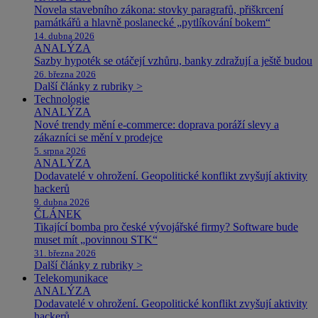
Novela stavebního zákona: stovky paragrafů, přiškrcení
památkářů a hlavně poslanecké „pytlíkování bokem“
14. dubna 2026
ANALÝZA
Sazby hypoték se otáčejí vzhůru, banky zdražují a ještě budou
26. března 2026
Další články z rubriky >
Technologie
ANALÝZA
Nové trendy mění e-commerce: doprava poráží slevy a
zákazníci se mění v prodejce
5. srpna 2026
ANALÝZA
Dodavatelé v ohrožení. Geopolitické konflikt zvyšují aktivity
hackerů
9. dubna 2026
ČLÁNEK
Tikající bomba pro české vývojářské firmy? Software bude
muset mít „povinnou STK“
31. března 2026
Další články z rubriky >
Telekomunikace
ANALÝZA
Dodavatelé v ohrožení. Geopolitické konflikt zvyšují aktivity
hackerů