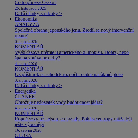
Co to přinese Česku?
25. listopadu 2025
Další články z rubriky >
Ekonomika
ANALÝZA
Společná obrana japonského jenu. Zrodil se nový intervenční
režim?
6. srpna 2026
KOMENTÁŘ
Vyšší časová prémie u amerického dluhopisu. Dobrá, nebo
špatná zpráva pro trhy?
4. srpna 2026
KOMENTÁŘ
Už příští rok se schodek rozpočtu ocitne na šikmé ploše
3. srpna 2026
Další články z rubriky >
Energetika
ČLÁNEK
Ohrožuje nedostatek vody budoucnost jádra?
4. srpna 2026
KOMENTÁŘ
Ropné šoky už nejsou, co bývaly. Pokles cen ropy může být
ještě výraznější
16. června 2026
GLOSA