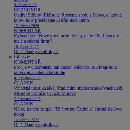
9. dubna 2026
ROZHOVOR
Ondřej Stříbný (Eldison): Rosteme spolu s Mews, a nabyté
know-how předáváme dalším start-upům
12. března 2026
KOMENTÁŘ
Kyberzákon: Nové povinnosti, rizika, nebo příležitost pro
malé a střední firmy?
16. dubna 2025
Další články z rubriky >
Lifestyle
KOMENTÁŘ
Proč je v Chorvatsku tak draze? Klíčovou roli hraje euro,
potvrzují akademické studie
8. července 2026
ČLÁNEK
Vinařská turistika láká. Tradičním oblastem jako Wachau či
Mosel se přibližuje i Jižní Morava
7. července 2026
ČLÁNEK
Národ trenérů je zpět. Tři čtvrtiny Čechů se chystá sledovat
hokej
14. května 2026
Další články z rubriky >