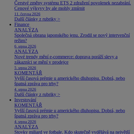
Čerstvé změny systému ETS 2 zdražení povolenek nezabrání.
Cenové výkyvy by ale mohly zmírnit
11. června 2026
Další články z rubriky >
Finance
ANALÝZA
Společná obrana japonského jenu. Zrodil se nový intervenční
režim?
6. srpna 2026
ANALÝZA
Nové trendy mění e-commerce: doprava poráží slevy a
zákazníci se mění v prodejce
5. srpna 2026
KOMENTÁŘ
Vyšší časová prémie u amerického dluhopisu. Dobrá, nebo
špatná zpráva pro trhy?
4. srpna 2026
Další články z rubriky >
Investování
KOMENTÁŘ
Vyšší časová prémie u amerického dluhopisu. Dobrá, nebo
špatná zpráva pro trhy?
4. srpna 2026
ANALÝZA
Stovky miliard ve fotbale. Kdo skutečně vydělává na největší