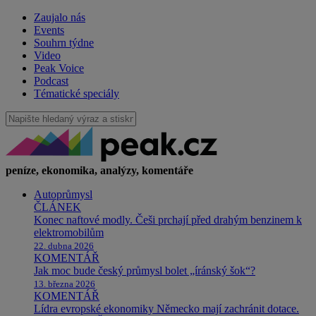
Zaujalo nás
Events
Souhrn týdne
Video
Peak Voice
Podcast
Tématické speciály
peníze, ekonomika, analýzy, komentáře
Autoprůmysl
ČLÁNEK
Konec naftové modly. Češi prchají před drahým benzinem k
elektromobilům
22. dubna 2026
KOMENTÁŘ
Jak moc bude český průmysl bolet „íránský šok“?
13. března 2026
KOMENTÁŘ
Lídra evropské ekonomiky Německo mají zachránit dotace.