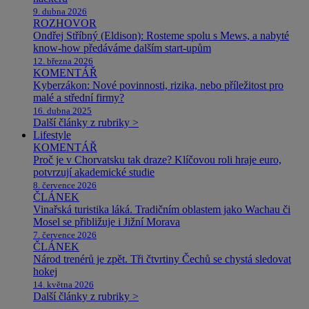
9. dubna 2026
ROZHOVOR
Ondřej Stříbný (Eldison): Rosteme spolu s Mews, a nabyté
know-how předáváme dalším start-upům
12. března 2026
KOMENTÁŘ
Kyberzákon: Nové povinnosti, rizika, nebo příležitost pro
malé a střední firmy?
16. dubna 2025
Další články z rubriky >
Lifestyle
KOMENTÁŘ
Proč je v Chorvatsku tak draze? Klíčovou roli hraje euro,
potvrzují akademické studie
8. července 2026
ČLÁNEK
Vinařská turistika láká. Tradičním oblastem jako Wachau či
Mosel se přibližuje i Jižní Morava
7. července 2026
ČLÁNEK
Národ trenérů je zpět. Tři čtvrtiny Čechů se chystá sledovat
hokej
14. května 2026
Další články z rubriky >