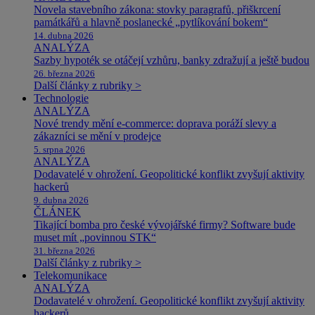
Novela stavebního zákona: stovky paragrafů, přiškrcení
památkářů a hlavně poslanecké „pytlíkování bokem“
14. dubna 2026
ANALÝZA
Sazby hypoték se otáčejí vzhůru, banky zdražují a ještě budou
26. března 2026
Další články z rubriky >
Technologie
ANALÝZA
Nové trendy mění e-commerce: doprava poráží slevy a
zákazníci se mění v prodejce
5. srpna 2026
ANALÝZA
Dodavatelé v ohrožení. Geopolitické konflikt zvyšují aktivity
hackerů
9. dubna 2026
ČLÁNEK
Tikající bomba pro české vývojářské firmy? Software bude
muset mít „povinnou STK“
31. března 2026
Další články z rubriky >
Telekomunikace
ANALÝZA
Dodavatelé v ohrožení. Geopolitické konflikt zvyšují aktivity
hackerů