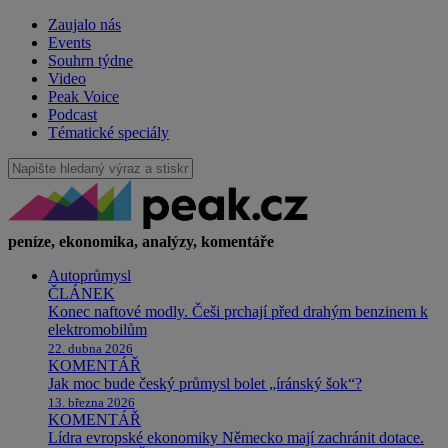
Zaujalo nás
Events
Souhrn týdne
Video
Peak Voice
Podcast
Tématické speciály
peníze, ekonomika, analýzy, komentáře
Autoprůmysl
ČLÁNEK
Konec naftové modly. Češi prchají před drahým benzinem k
elektromobilům
22. dubna 2026
KOMENTÁŘ
Jak moc bude český průmysl bolet „íránský šok“?
13. března 2026
KOMENTÁŘ
Lídra evropské ekonomiky Německo mají zachránit dotace.