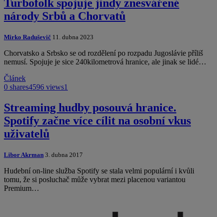
Turbofolk spojuje jindy znesvářené
národy Srbů a Chorvatů
Mirko Raduševič
11. dubna 2023
Chorvatsko a Srbsko se od rozdělení po rozpadu Jugoslávie příliš
nemusí. Spojuje je sice 240kilometrová hranice, ale jinak se lidé…
Článek
0 shares
4596 views
1
Streaming hudby posouvá hranice.
Spotify začne více cílit na osobní vkus
uživatelů
Libor Akrman
3. dubna 2017
Hudební on-line služba Spotify se stala velmi populární i kvůli
tomu, že si posluchač může vybrat mezi placenou variantou
Premium…