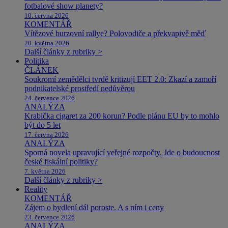
fotbalové show planety?
10. června 2026
KOMENTÁŘ
Vítězové burzovní rallye? Polovodiče a překvapivě měď
20. května 2026
Další články z rubriky >
Politika
ČLÁNEK
Soukromí zemědělci tvrdě kritizují EET 2.0: Zkazí a zamoří
podnikatelské prostředí nedůvěrou
24. července 2026
ANALÝZA
Krabička cigaret za 200 korun? Podle plánu EU by to mohlo
být do 5 let
17. června 2026
ANALÝZA
Sporná novela upravující veřejné rozpočty. Jde o budoucnost
české fiskální politiky?
7. května 2026
Další články z rubriky >
Reality
KOMENTÁŘ
Zájem o bydlení dál poroste. A s ním i ceny
23. července 2026
ANALÝZA