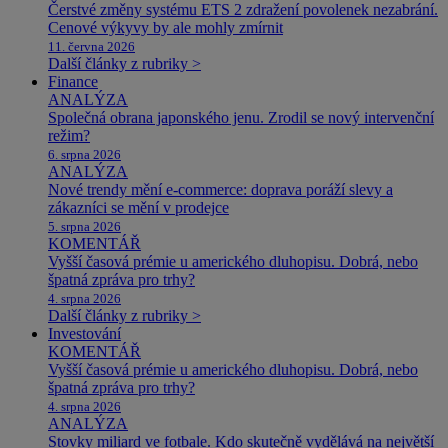
Čerstvé změny systému ETS 2 zdražení povolenek nezabrání.
Cenové výkyvy by ale mohly zmírnit
11. června 2026
Další články z rubriky >
Finance
ANALÝZA
Společná obrana japonského jenu. Zrodil se nový intervenční
režim?
6. srpna 2026
ANALÝZA
Nové trendy mění e-commerce: doprava poráží slevy a
zákazníci se mění v prodejce
5. srpna 2026
KOMENTÁŘ
Vyšší časová prémie u amerického dluhopisu. Dobrá, nebo
špatná zpráva pro trhy?
4. srpna 2026
Další články z rubriky >
Investování
KOMENTÁŘ
Vyšší časová prémie u amerického dluhopisu. Dobrá, nebo
špatná zpráva pro trhy?
4. srpna 2026
ANALÝZA
Stovky miliard ve fotbale. Kdo skutečně vydělává na největší