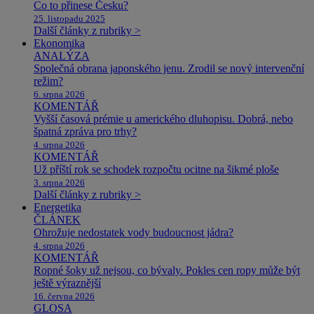
Co to přinese Česku?
25. listopadu 2025
Další články z rubriky >
Ekonomika
ANALÝZA
Společná obrana japonského jenu. Zrodil se nový intervenční
režim?
6. srpna 2026
KOMENTÁŘ
Vyšší časová prémie u amerického dluhopisu. Dobrá, nebo
špatná zpráva pro trhy?
4. srpna 2026
KOMENTÁŘ
Už příští rok se schodek rozpočtu ocitne na šikmé ploše
3. srpna 2026
Další články z rubriky >
Energetika
ČLÁNEK
Ohrožuje nedostatek vody budoucnost jádra?
4. srpna 2026
KOMENTÁŘ
Ropné šoky už nejsou, co bývaly. Pokles cen ropy může být
ještě výraznější
16. června 2026
GLOSA