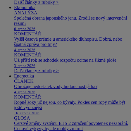
Další články z rubriky >
Ekonomika
ANALÝZA
Společná obrana japonského jenu. Zrodil se nový intervenční
režim?
6. srpna 2026
KOMENTÁŘ
Vyšší časová prémie u amerického dluhopisu. Dobrá, nebo
špatná zpráva pro trhy?
4. srpna 2026
KOMENTÁŘ
Už příští rok se schodek rozpočtu ocitne na šikmé ploše
3. srpna 2026
Další články z rubriky >
Energetika
ČLÁNEK
Ohrožuje nedostatek vody budoucnost jádra?
4. srpna 2026
KOMENTÁŘ
Ropné šoky už nejsou, co bývaly. Pokles cen ropy může být
ještě výraznější
16. června 2026
GLOSA
Čerstvé změny systému ETS 2 zdražení povolenek nezabrání.
Cenové výkyvy by ale mohly zmírnit