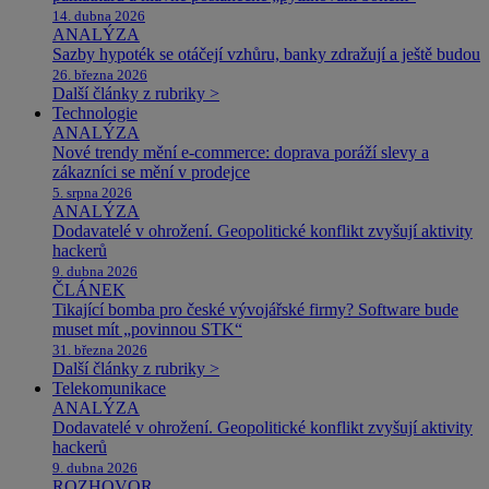
14. dubna 2026
ANALÝZA
Sazby hypoték se otáčejí vzhůru, banky zdražují a ještě budou
26. března 2026
Další články z rubriky >
Technologie
ANALÝZA
Nové trendy mění e-commerce: doprava poráží slevy a
zákazníci se mění v prodejce
5. srpna 2026
ANALÝZA
Dodavatelé v ohrožení. Geopolitické konflikt zvyšují aktivity
hackerů
9. dubna 2026
ČLÁNEK
Tikající bomba pro české vývojářské firmy? Software bude
muset mít „povinnou STK“
31. března 2026
Další články z rubriky >
Telekomunikace
ANALÝZA
Dodavatelé v ohrožení. Geopolitické konflikt zvyšují aktivity
hackerů
9. dubna 2026
ROZHOVOR