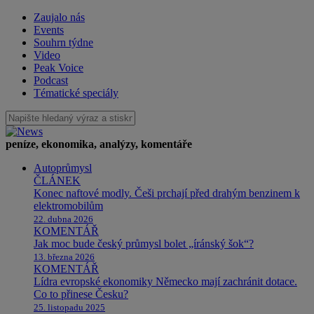
Zaujalo nás
Events
Souhrn týdne
Video
Peak Voice
Podcast
Tématické speciály
peníze, ekonomika, analýzy, komentáře
Autoprůmysl
ČLÁNEK
Konec naftové modly. Češi prchají před drahým benzinem k
elektromobilům
22. dubna 2026
KOMENTÁŘ
Jak moc bude český průmysl bolet „íránský šok“?
13. března 2026
KOMENTÁŘ
Lídra evropské ekonomiky Německo mají zachránit dotace.
Co to přinese Česku?
25. listopadu 2025