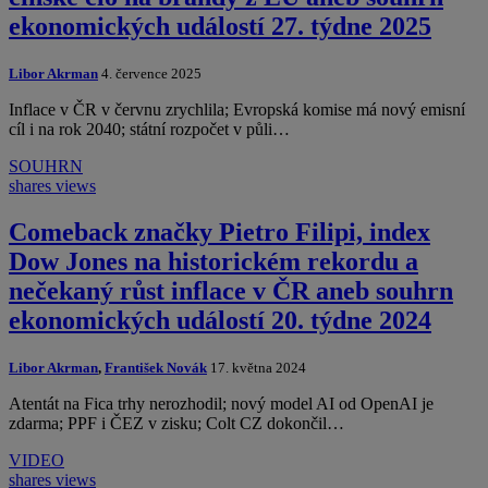
ekonomických událostí 27. týdne 2025
Libor Akrman
4. července 2025
Inflace v ČR v červnu zrychlila; Evropská komise má nový emisní
cíl i na rok 2040; státní rozpočet v půli…
SOUHRN
shares
views
Comeback značky Pietro Filipi, index
Dow Jones na historickém rekordu a
nečekaný růst inflace v ČR aneb souhrn
ekonomických událostí 20. týdne 2024
Libor Akrman
,
František Novák
17. května 2024
Atentát na Fica trhy nerozhodil; nový model AI od OpenAI je
zdarma; PPF i ČEZ v zisku; Colt CZ dokončil…
VIDEO
shares
views