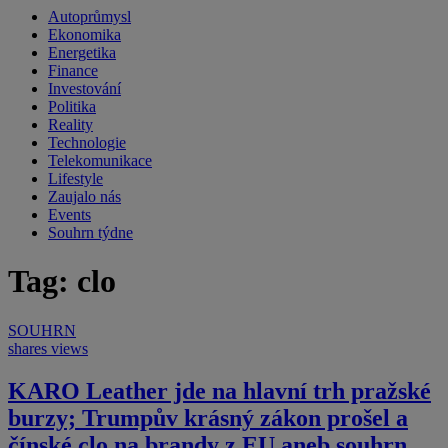
Autoprůmysl
Ekonomika
Energetika
Finance
Investování
Politika
Reality
Technologie
Telekomunikace
Lifestyle
Zaujalo nás
Events
Souhrn týdne
Tag: clo
SOUHRN
shares
views
KARO Leather jde na hlavní trh pražské
burzy; Trumpův krásný zákon prošel a
čínské clo na brandy z EU aneb souhrn