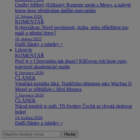
Ondřej Stříbný (Eldison): Rosteme spolu s Mews, a nabyté
know-how předáváme dalším start-upům
12. března 2026
KOMENTÁŘ
Kyberzákon: Nové povinnosti, rizika, nebo příležitost pro
malé a střední firmy?
16. dubna 2025
Další články z rubriky >
Lifestyle
KOMENTÁŘ
Proč je v Chorvatsku tak draze? Klíčovou roli hraje euro,
potvrzují akademické studie
8. července 2026
ČLÁNEK
Vinařská turistika láká. Tradičním oblastem jako Wachau či
Mosel se přibližuje i Jižní Morava
7. července 2026
ČLÁNEK
Národ trenérů je zpět. Tři čtvrtiny Čechů se chystá sledovat
hokej
14. května 2026
Další články z rubriky >
Hledat