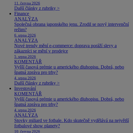
11. června 2026
Další články z rubriky >
Finance
ANALÝZA
Společná obrana japonského jenu. Zrodil se nový intervenční
režim?
6. srpna 2026
ANALÝZA
Nové trendy mění e-commerce: doprava poráží slevy a
zákazníci se mění v prodejce
5. srpna 2026
KOMENTÁŘ
Vyšší časová prémie u amerického dluhopisu. Dobrá, nebo
špatná zpráva pro trhy?
4. srpna 2026
Další články z rubriky >
Investování
KOMENTÁŘ
Vyšší časová prémie u amerického dluhopisu. Dobrá, nebo
špatná zpráva pro trhy?
4. srpna 2026
ANALÝZA
Stovky miliard ve fotbale. Kdo skutečně vydělává na největší
fotbalové show planety?
10. června 2026