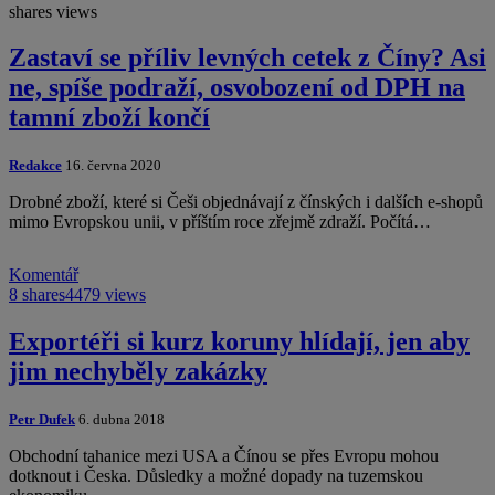
shares
views
Zastaví se příliv levných cetek z Číny? Asi
ne, spíše podraží, osvobození od DPH na
tamní zboží končí
Redakce
16. června 2020
Drobné zboží, které si Češi objednávají z čínských i dalších e-shopů
mimo Evropskou unii, v příštím roce zřejmě zdraží. Počítá…
Komentář
8 shares
4479 views
Exportéři si kurz koruny hlídají, jen aby
jim nechyběly zakázky
Petr Dufek
6. dubna 2018
Obchodní tahanice mezi USA a Čínou se přes Evropu mohou
dotknout i Česka. Důsledky a možné dopady na tuzemskou