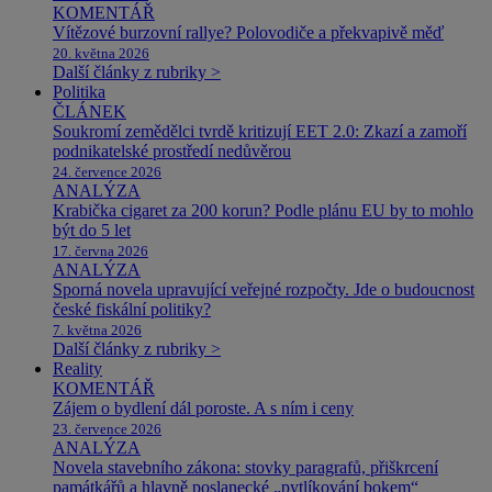
KOMENTÁŘ
Vítězové burzovní rallye? Polovodiče a překvapivě měď
20. května 2026
Další články z rubriky >
Politika
ČLÁNEK
Soukromí zemědělci tvrdě kritizují EET 2.0: Zkazí a zamoří
podnikatelské prostředí nedůvěrou
24. července 2026
ANALÝZA
Krabička cigaret za 200 korun? Podle plánu EU by to mohlo
být do 5 let
17. června 2026
ANALÝZA
Sporná novela upravující veřejné rozpočty. Jde o budoucnost
české fiskální politiky?
7. května 2026
Další články z rubriky >
Reality
KOMENTÁŘ
Zájem o bydlení dál poroste. A s ním i ceny
23. července 2026
ANALÝZA
Novela stavebního zákona: stovky paragrafů, přiškrcení
památkářů a hlavně poslanecké „pytlíkování bokem“