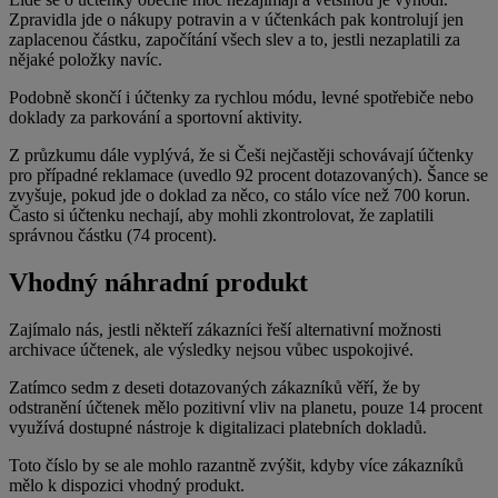
Zpravidla jde o nákupy potravin a v účtenkách pak kontrolují jen
zaplacenou částku, započítání všech slev a to, jestli nezaplatili za
nějaké položky navíc.
Podobně skončí i účtenky za rychlou módu, levné spotřebiče nebo
doklady za parkování a sportovní aktivity.
Z průzkumu dále vyplývá, že si Češi nejčastěji schovávají účtenky
pro případné reklamace (uvedlo 92 procent dotazovaných). Šance se
zvyšuje, pokud jde o doklad za něco, co stálo více než 700 korun.
Často si účtenku nechají, aby mohli zkontrolovat, že zaplatili
správnou částku (74 procent).
Vhodný náhradní produkt
Zajímalo nás, jestli někteří zákazníci řeší alternativní možnosti
archivace účtenek, ale výsledky nejsou vůbec uspokojivé.
Zatímco sedm z deseti dotazovaných zákazníků věří, že by
odstranění účtenek mělo pozitivní vliv na planetu, pouze 14 procent
využívá dostupné nástroje k digitalizaci platebních dokladů.
Toto číslo by se ale mohlo razantně zvýšit, kdyby více zákazníků
mělo k dispozici vhodný produkt.