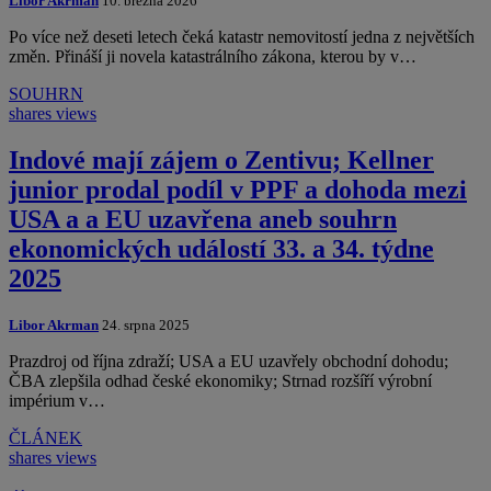
Libor Akrman
10. března 2026
Po více než deseti letech čeká katastr nemovitostí jedna z největších
změn. Přináší ji novela katastrálního zákona, kterou by v…
SOUHRN
shares
views
Indové mají zájem o Zentivu; Kellner
junior prodal podíl v PPF a dohoda mezi
USA a a EU uzavřena aneb souhrn
ekonomických událostí 33. a 34. týdne
2025
Libor Akrman
24. srpna 2025
Prazdroj od října zdraží; USA a EU uzavřely obchodní dohodu;
ČBA zlepšila odhad české ekonomiky; Strnad rozšíří výrobní
impérium v…
ČLÁNEK
shares
views