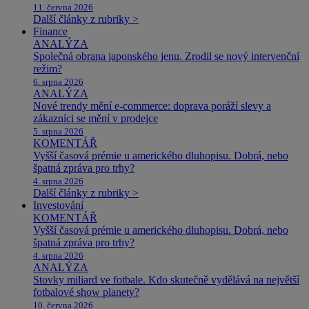
11. června 2026
Další články z rubriky >
Finance
ANALÝZA
Společná obrana japonského jenu. Zrodil se nový intervenční
režim?
6. srpna 2026
ANALÝZA
Nové trendy mění e-commerce: doprava poráží slevy a
zákazníci se mění v prodejce
5. srpna 2026
KOMENTÁŘ
Vyšší časová prémie u amerického dluhopisu. Dobrá, nebo
špatná zpráva pro trhy?
4. srpna 2026
Další články z rubriky >
Investování
KOMENTÁŘ
Vyšší časová prémie u amerického dluhopisu. Dobrá, nebo
špatná zpráva pro trhy?
4. srpna 2026
ANALÝZA
Stovky miliard ve fotbale. Kdo skutečně vydělává na největší
fotbalové show planety?
10. června 2026