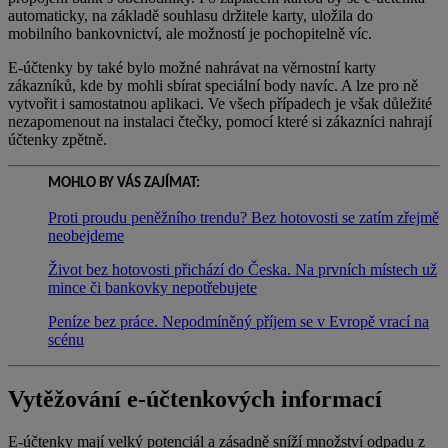
automaticky, na základě souhlasu držitele karty, uložila do
mobilního bankovnictví, ale možností je pochopitelně víc.
E-účtenky by také bylo možné nahrávat na věrnostní karty
zákazníků, kde by mohli sbírat speciální body navíc. A lze pro ně
vytvořit i samostatnou aplikaci. Ve všech případech je však důležité
nezapomenout na instalaci čtečky, pomocí které si zákazníci nahrají
účtenky zpětně.
MOHLO BY VÁS ZAJÍMAT:
Proti proudu peněžního trendu? Bez hotovosti se zatím zřejmě
neobejdeme
Život bez hotovosti přichází do Česka. Na prvních místech už
mince či bankovky nepotřebujete
Peníze bez práce. Nepodmíněný příjem se v Evropě vrací na
scénu
Vytěžování e-účtenkových informací
E-účtenky mají velký potenciál a zásadně sníží množství odpadu z