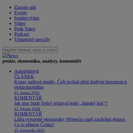
Zaujalo nás
Events
Souhrn týdne
Video
Peak Voice
Podcast
Tématické speciály
peníze, ekonomika, analýzy, komentáře
Autoprůmysl
ČLÁNEK
Konec naftové modly. Češi prchají před drahým benzinem k
elektromobilům
22. dubna 2026
KOMENTÁŘ
Jak moc bude český průmysl bolet „íránský šok“?
13. března 2026
KOMENTÁŘ
Lídra evropské ekonomiky Německo mají zachránit dotace.
Co to přinese Česku?
25. listopadu 2025