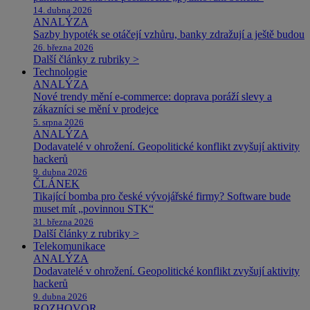
14. dubna 2026
ANALÝZA
Sazby hypoték se otáčejí vzhůru, banky zdražují a ještě budou
26. března 2026
Další články z rubriky >
Technologie
ANALÝZA
Nové trendy mění e-commerce: doprava poráží slevy a
zákazníci se mění v prodejce
5. srpna 2026
ANALÝZA
Dodavatelé v ohrožení. Geopolitické konflikt zvyšují aktivity
hackerů
9. dubna 2026
ČLÁNEK
Tikající bomba pro české vývojářské firmy? Software bude
muset mít „povinnou STK“
31. března 2026
Další články z rubriky >
Telekomunikace
ANALÝZA
Dodavatelé v ohrožení. Geopolitické konflikt zvyšují aktivity
hackerů
9. dubna 2026
ROZHOVOR