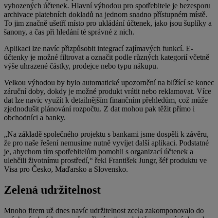
vyhozených účtenek. Hlavní výhodou pro spotřebitele je bezesporu
archivace platebních dokladů na jednom snadno přístupném místě.
To jim značně ušetří místo pro ukládání účtenek, jako jsou šuplíky a
šanony, a čas při hledání té správné z nich.
Aplikaci lze navíc přizpůsobit integrací zajímavých funkcí. E-
účtenky je možné filtrovat a označit podle různých kategorií včetně
výše uhrazené částky, prodejce nebo typu nákupu.
Velkou výhodou by bylo automatické upozornění na blížící se konec
záruční doby, dokdy je možné produkt vrátit nebo reklamovat. Více
dat lze navíc využít k detailnějším finančním přehledům, což může
zjednodušit plánování rozpočtu. Z dat mohou pak těžit přímo i
obchodníci a banky.
„Na základě společného projektu s bankami jsme dospěli k závěru,
že pro naše řešení nemusíme nutně vyvíjet další aplikaci. Podstatné
je, abychom tím spotřebitelům pomohli s organizací účtenek a
ulehčili životnímu prostředí,“ řekl František Jungr, šéf produktu ve
Visa pro Česko, Maďarsko a Slovensko.
Zelená udržitelnost
Mnoho firem už dnes navíc udržitelnost zcela zakomponovalo do