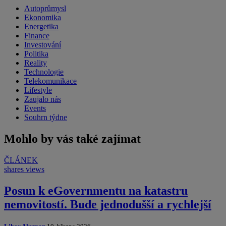
Autoprůmysl
Ekonomika
Energetika
Finance
Investování
Politika
Reality
Technologie
Telekomunikace
Lifestyle
Zaujalo nás
Events
Souhrn týdne
Mohlo by vás také zajímat
ČLÁNEK
shares
views
Posun k eGovernmentu na katastru
nemovitostí. Bude jednodušší a rychlejší