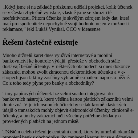
„Když jsme si na základě průzkumu udělali projekci, kolik účtenek
se v Česku zbytečně vytiskne, vlastně jsme se zhrozili té
neefektivnosti. Přitom účtenka je skvělým zdrojem řady dat, která
mají pro spotřebitele nepochybně svoji hodnotu nejen v možnosti
reklamace,“ řekl Lukáš Vynikal, CCO v Ideasense.
Řešení částečně existuje
Mnoho držitelů karet dnes využívá internetové a mobilní
bankovnictví ke kontrole výdajů, přestože v obchodech stále
dostávají běžné účtenky. V některých obchodech si dnes dokonce
zákazníci mohou zvolit zkrácenou elektronickou účtenku a v e-
shopech jsou faktury zasílány výhradně e-mailem naprosto běžné.
Co z toho tedy plyne pro banky a obchodníky?
Tuny papírových účtenek lze velmi snadno integrovat do
bankovních nástrojů, které většina kartou platících zákazníků velmi
dobře zná. V jejich osobních účtech by se tak kromě klasických
údajů o transakcích mohly objevit elektronické účtenky, zkráceně e-
účtenky, a tím by zákazníci měli všechny potřebné doklady o
provedených platbách na jednom místě.
Těžištěm celého řešení je centrální cloud, který by umožnil okamžité
propojení bank s obchodníky. Po zaplacení kartou by se e-účtenka