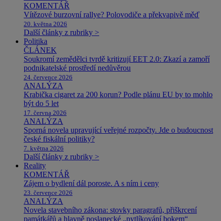
KOMENTÁŘ
Vítězové burzovní rallye? Polovodiče a překvapivě měď
20. května 2026
Další články z rubriky >
Politika
ČLÁNEK
Soukromí zemědělci tvrdě kritizují EET 2.0: Zkazí a zamoří
podnikatelské prostředí nedůvěrou
24. července 2026
ANALÝZA
Krabička cigaret za 200 korun? Podle plánu EU by to mohlo
být do 5 let
17. června 2026
ANALÝZA
Sporná novela upravující veřejné rozpočty. Jde o budoucnost
české fiskální politiky?
7. května 2026
Další články z rubriky >
Reality
KOMENTÁŘ
Zájem o bydlení dál poroste. A s ním i ceny
23. července 2026
ANALÝZA
Novela stavebního zákona: stovky paragrafů, přiškrcení
památkářů a hlavně poslanecké „pytlíkování bokem“