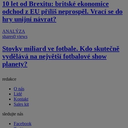
10 let od Brexitu: britské ekonomice
odchod z EU příliš neprospěl. Vrací se do
hry unijní návrat?
ANALÝZA
shares
0 views
Stovky miliard ve fotbale. Kdo skutečně
vydělává na největší fotbalové show
planety?
redakce
O nás
Lidé
Kontakt
Sales kit
sledujte nás
Facebook