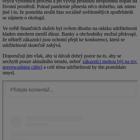
svých výrobních procesů a při vývoji produktů neopomíná dopad na
životní prostředí. Pokud pandemie přinesla něco dobrého, tak mimo
jiné i to, že pomohla zesílit hlas sociálně uvědomělých spotřebitelů
se zájmem o ekologii.
Ve světě finančních služeb byl ovšem dlouho na otázku udržitelnosti
kladen mnohem menší důraz. Banky a obchodníky možná překvapí,
že někteří zákazníci jsou ochotní přejít ke konkurenci, která se
udržitelností skutečně zabývá.
Doporučuji jim však, aby si dávali dobrý pozor na to, aby se
nechytli pouze aktuálního trendu, neboť
zákazníci mohou být na tzv.
greenwashing citliví
a celé téma udržitelnosti by tím postrádalo
smysl.