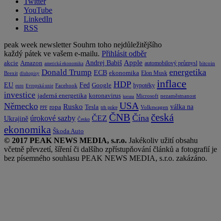
Twitter
YouTube
LinkedIn
RSS
peak week newsletter
Souhrn toho nejdůležitějšího
každý pátek ve vašem e-mailu.
Přihlásit odběr
Apple
Amazon
Andrej Babiš
akcie
automobilový průmysl
bitcoin
americká ekonomika
energetika
Donald Trump
ECB
ekonomika
Elon Musk
Brexit
dluhopisy
inflace
HDP
EU
Fed
Google
hypotéky
Facebook
euro
Evropská unie
investice
koronavirus
jaderná energetika
nezaměstnanost
Microsoft
koruna
USA
Německo
Rusko
Tesla
válka na
ropa
trh práce
Volkswagen
PPF
česká
ČNB
Čína
ČEZ
úrokové sazby
Ukrajině
Česko
ekonomika
Škoda Auto
© 2017 PEAK NEWS MEDIA, s.r.o.
Jakékoliv užití obsahu
včetně převzetí, šíření či dalšího zpřístupňování článků a fotografií je
bez písemného souhlasu PEAK NEWS MEDIA, s.r.o. zakázáno.