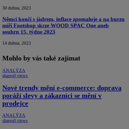
30 dubna, 2023
Němci končí s jádrem, inflace zpomaluje a na burzu
míří Footshop skrze WOOD SPAC One aneb
souhrn 15. týdne 2023
14 dubna, 2023
Mohlo by vás také zajímat
ANALÝZA
shares
0 views
Nové trendy mění e-commerce: doprava
poráží slevy a zákazníci se mění v
prodejce
ANALÝZA
shares
0 views