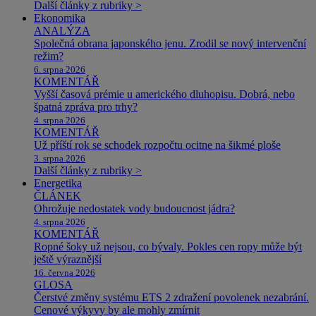
Další články z rubriky >
Ekonomika
ANALÝZA
Společná obrana japonského jenu. Zrodil se nový intervenční
režim?
6. srpna 2026
KOMENTÁŘ
Vyšší časová prémie u amerického dluhopisu. Dobrá, nebo
špatná zpráva pro trhy?
4. srpna 2026
KOMENTÁŘ
Už příští rok se schodek rozpočtu ocitne na šikmé ploše
3. srpna 2026
Další články z rubriky >
Energetika
ČLÁNEK
Ohrožuje nedostatek vody budoucnost jádra?
4. srpna 2026
KOMENTÁŘ
Ropné šoky už nejsou, co bývaly. Pokles cen ropy může být
ještě výraznější
16. června 2026
GLOSA
Čerstvé změny systému ETS 2 zdražení povolenek nezabrání.
Cenové výkyvy by ale mohly zmírnit