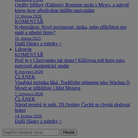
Ondřej Stříbný (Eldison): Rosteme spolu s Mews, a nabyté
know-how předáváme dalším start-upům
12. března 2026
KOMENTÁŘ
Kyberzákon: Nové povinnosti, rizika, nebo příležitost pro
malé a střední firmy?
16. dubna 2025
Další články z rubriky >
Lifestyle
KOMENTÁŘ
Proč je v Chorvatsku tak draze? Klíčovou roli hraje euro,
potvrzují akademické studie
8. července 2026
ČLÁNEK
Vinařská turistika láká. Tradičním oblastem jako Wachau či
Mosel se přibližuje i Jižní Morava
7. července 2026
ČLÁNEK
Národ trenérů je zpět. Tři čtvrtiny Čechů se chystá sledovat
hokej
14. května 2026
Další články z rubriky >
Hledat