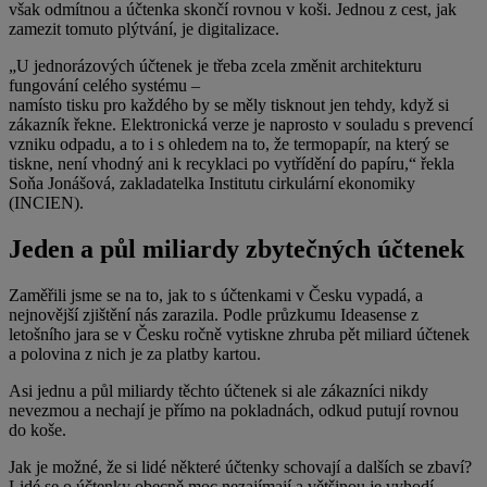
však odmítnou a účtenka skončí rovnou v koši. Jednou z cest, jak
zamezit tomuto plýtvání, je digitalizace.
„U jednorázových účtenek je třeba zcela změnit architekturu
fungování celého systému –
namísto tisku pro každého by se měly tisknout jen tehdy, když si
zákazník řekne. Elektronická verze je naprosto v souladu s prevencí
vzniku odpadu, a to i s ohledem na to, že termopapír, na který se
tiskne, není vhodný ani k recyklaci po vytřídění do papíru,“ řekla
Soňa Jonášová, zakladatelka Institutu cirkulární ekonomiky
(INCIEN).
Jeden a půl miliardy zbytečných účtenek
Zaměřili jsme se na to, jak to s účtenkami v Česku vypadá, a
nejnovější zjištění nás zarazila. Podle průzkumu Ideasense z
letošního jara se v Česku ročně vytiskne zhruba pět miliard účtenek
a polovina z nich je za platby kartou.
Asi jednu a půl miliardy těchto účtenek si ale zákazníci nikdy
nevezmou a nechají je přímo na pokladnách, odkud putují rovnou
do koše.
Jak je možné, že si lidé některé účtenky schovají a dalších se zbaví?
Lidé se o účtenky obecně moc nezajímají a většinou je vyhodí.