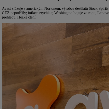
Avast zfúzuje s americkým Nortonem; výrobce destilátů Stock Spirits
ČEZ nepotěšily; inflace zrychlila; Washington bojuje za ropu; Lenovo
přehledu. Hezké čtení.