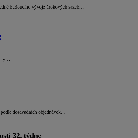
ohledně budoucího vývoje úrokových sazeb…
e
ostly…
ti podle dosavadních objednávek…
stí 32. týdne