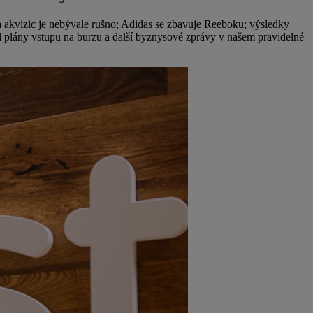
a akvizic je nebývale rušno; Adidas se zbavuje Reeboku; výsledky
šil plány vstupu na burzu a další byznysové zprávy v našem pravidelné