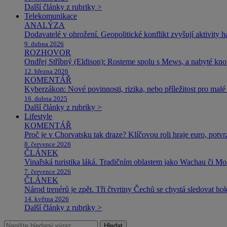
Další články z rubriky >
Telekomunikace
ANALÝZA
Dodavatelé v ohrožení. Geopolitické konflikt zvyšují aktivity 
9. dubna 2026
ROZHOVOR
Ondřej Stříbný (Eldison): Rosteme spolu s Mews, a nabyté k
12. března 2026
KOMENTÁŘ
Kyberzákon: Nové povinnosti, rizika, nebo příležitost pro malé 
16. dubna 2025
Další články z rubriky >
Lifestyle
KOMENTÁŘ
Proč je v Chorvatsku tak draze? Klíčovou roli hraje euro, potv
8. července 2026
ČLÁNEK
Vinařská turistika láká. Tradičním oblastem jako Wachau či Mose
7. července 2026
ČLÁNEK
Národ trenérů je zpět. Tři čtvrtiny Čechů se chystá sledovat ho
14. května 2026
Další články z rubriky >
Hledat