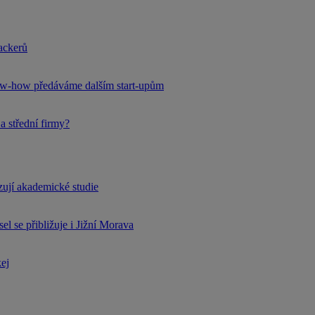
hackerů
now-how předáváme dalším start-upům
a střední firmy?
rzují akademické studie
l se přibližuje i Jižní Morava
kej