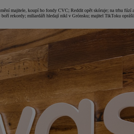
 mění majitele, koupí ho fondy CVC; Reddit opět skóruje; na trhu fúzí 
 boří rekordy; miliardáři hledají nikl v Grónsku; majitel TikToku oprá