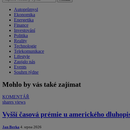
Autoprůmysl
Ekonomika
Energetika
Finance
Investování
Politika
Reality
Technologie
Telekomunikace
Lifestyle
Zaujalo nás
Events
Souhrn týdne
Mohlo by vás také zajímat
KOMENTÁŘ
shares
views
Vyšší časová prémie u amerického dluhopi
Jan Berka
4. srpna 2026