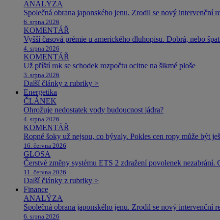
ANALÝZA
Společná obrana japonského jenu. Zrodil se nový intervenční r
6. srpna 2026
KOMENTÁŘ
Vyšší časová prémie u amerického dluhopisu. Dobrá, nebo špat
4. srpna 2026
KOMENTÁŘ
Už příští rok se schodek rozpočtu ocitne na šikmé ploše
3. srpna 2026
Další články z rubriky >
Energetika
ČLÁNEK
Ohrožuje nedostatek vody budoucnost jádra?
4. srpna 2026
KOMENTÁŘ
Ropné šoky už nejsou, co bývaly. Pokles cen ropy může být ješ
16. června 2026
GLOSA
Čerstvé změny systému ETS 2 zdražení povolenek nezabrání. 
11. června 2026
Další články z rubriky >
Finance
ANALÝZA
Společná obrana japonského jenu. Zrodil se nový intervenční r
6. srpna 2026