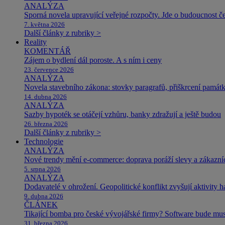
ANALÝZA
Sporná novela upravující veřejné rozpočty. Jde o budoucnost čes
7. května 2026
Další články z rubriky >
Reality
KOMENTÁŘ
Zájem o bydlení dál poroste. A s ním i ceny
23. července 2026
ANALÝZA
Novela stavebního zákona: stovky paragrafů, přiškrcení památ
14. dubna 2026
ANALÝZA
Sazby hypoték se otáčejí vzhůru, banky zdražují a ještě budou
26. března 2026
Další články z rubriky >
Technologie
ANALÝZA
Nové trendy mění e-commerce: doprava poráží slevy a zákazníc
5. srpna 2026
ANALÝZA
Dodavatelé v ohrožení. Geopolitické konflikt zvyšují aktivity 
9. dubna 2026
ČLÁNEK
Tikající bomba pro české vývojářské firmy? Software bude m
31. března 2026