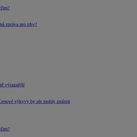
ežim?
ná zpráva pro trhy?
tě výraznější
Cenové výkyvy by ale mohly zmírnit
ežim?