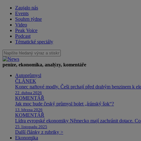
Zaujalo nás
Events
Souhrn týdne
Video
Peak Voice
Podcast
Tématické speciály
peníze, ekonomika, analýzy, komentáře
Autoprůmysl
ČLÁNEK
Konec naftové modly. Češi prchají před drahým benzinem k e
22. dubna 2026
KOMENTÁŘ
Jak moc bude český průmysl bolet „íránský šok“?
13. března 2026
KOMENTÁŘ
Lídra evropské ekonomiky Německo mají zachránit dotace. Co 
25. listopadu 2025
Další články z rubriky >
Ekonomika