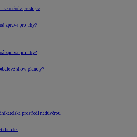
i se mění v prodejce
ná zpráva pro trhy?
ná zpráva pro trhy?
fotbalové show planety?
dnikatelské prostředí nedůvěrou
 do 5 let