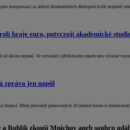
jí jako kompenzaci za držení dlouhodobých dluhopisů kvůli nejistotě 
roli hraje euro, potvrzují akademické studi
ené už dávno neplatí. Ve srovnání s předchozím rokem tam výrazně vzr
á zpráva jen napůl
va financí. Místo původně plánovaných 20 miliard korun si domácnos
e a Rohlík zkouší Mnichov aneb souhrn událo