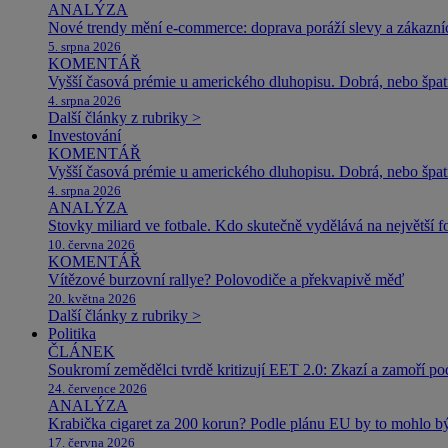
ANALÝZA
Nové trendy mění e-commerce: doprava poráží slevy a zákazníc
5. srpna 2026
KOMENTÁŘ
Vyšší časová prémie u amerického dluhopisu. Dobrá, nebo špat
4. srpna 2026
Další články z rubriky >
Investování
KOMENTÁŘ
Vyšší časová prémie u amerického dluhopisu. Dobrá, nebo špat
4. srpna 2026
ANALÝZA
Stovky miliard ve fotbale. Kdo skutečně vydělává na největší 
10. června 2026
KOMENTÁŘ
Vítězové burzovní rallye? Polovodiče a překvapivě měď
20. května 2026
Další články z rubriky >
Politika
ČLÁNEK
Soukromí zemědělci tvrdě kritizují EET 2.0: Zkazí a zamoří po
24. července 2026
ANALÝZA
Krabička cigaret za 200 korun? Podle plánu EU by to mohlo být
17. června 2026