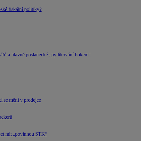
ké fiskální politiky?
kářů a hlavně poslanecké „pytlíkování bokem“
i se mění v prodejce
hackerů
uset mít „povinnou STK“