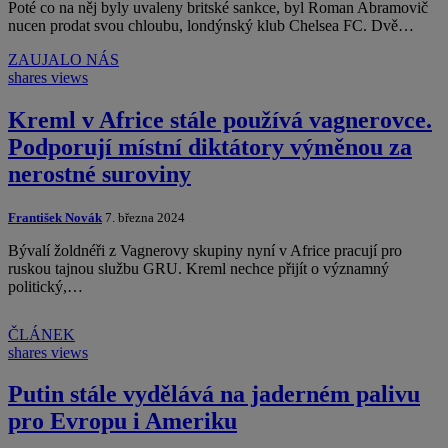
Poté co na něj byly uvaleny britské sankce, byl Roman Abramovič
nucen prodat svou chloubu, londýnský klub Chelsea FC. Dvě…
ZAUJALO NÁS
shares
views
Kreml v Africe stále používá vagnerovce.
Podporují místní diktátory výměnou za
nerostné suroviny
František Novák
7. března 2024
Bývalí žoldnéři z Vagnerovy skupiny nyní v Africe pracují pro
ruskou tajnou službu GRU. Kreml nechce přijít o významný
politický,…
ČLÁNEK
shares
views
Putin stále vydělává na jaderném palivu
pro Evropu i Ameriku