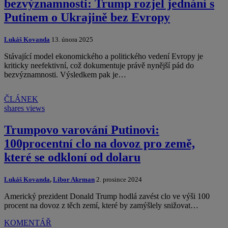
bezvýznamnosti: Trump rozjel jednání s
Putinem o Ukrajině bez Evropy
Lukáš Kovanda
13. února 2025
Stávající model ekonomického a politického vedení Evropy je
kriticky neefektivní, což dokumentuje právě nynější pád do
bezvýznamnosti. Výsledkem pak je…
ČLÁNEK
shares
views
Trumpovo varování Putinovi:
100procentní clo na dovoz pro země,
které se odkloní od dolaru
Lukáš Kovanda
,
Libor Akrman
2. prosince 2024
Americký prezident Donald Trump hodlá zavést clo ve výši 100
procent na dovoz z těch zemí, které by zamýšlely snižovat…
KOMENTÁŘ