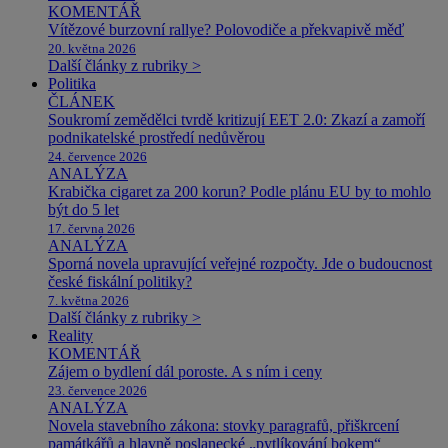
KOMENTÁŘ
Vítězové burzovní rallye? Polovodiče a překvapivě měď
20. května 2026
Další články z rubriky >
Politika
ČLÁNEK
Soukromí zemědělci tvrdě kritizují EET 2.0: Zkazí a zamoří
podnikatelské prostředí nedůvěrou
24. července 2026
ANALÝZA
Krabička cigaret za 200 korun? Podle plánu EU by to mohlo
být do 5 let
17. června 2026
ANALÝZA
Sporná novela upravující veřejné rozpočty. Jde o budoucnost
české fiskální politiky?
7. května 2026
Další články z rubriky >
Reality
KOMENTÁŘ
Zájem o bydlení dál poroste. A s ním i ceny
23. července 2026
ANALÝZA
Novela stavebního zákona: stovky paragrafů, přiškrcení
památkářů a hlavně poslanecké „pytlíkování bokem“