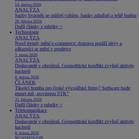
14. dubna 2026
ANALÝZA
Sazby hypoték se otáčejí vzhůru, banky zdražují a ještě budou
26. března 2026
Další články z rubriky >
Technologie
ANALÝZA
Nové trendy mění e-commerce: doprava poráží slevy a
zákazníci se mění v prodejce
5. srpna 2026
ANALÝZA
Dodavatelé v ohrožení. Geopolitické konflikt zvyšují aktivity
hackerů
9. dubna 2026
ČLÁNEK
Tikající bomba pro české vývojářské firmy? Software bude
muset mít „povinnou STK“
31. března 2026
Další články z rubriky >
Telekomunikace
ANALÝZA
Dodavatelé v ohrožení. Geopolitické konflikt zvyšují aktivity
hackerů
9. dubna 2026
ROZHOVOR