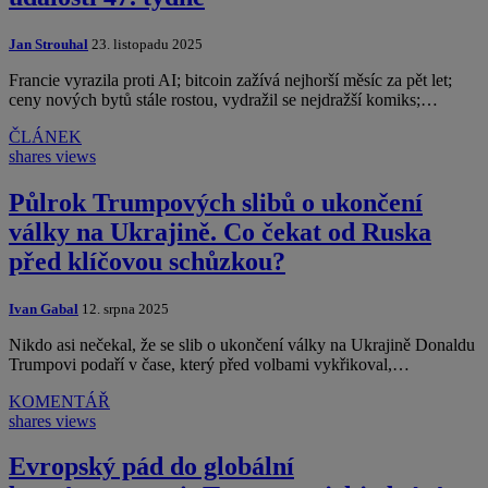
Jan Strouhal
23. listopadu 2025
Francie vyrazila proti AI; bitcoin zažívá nejhorší měsíc za pět let;
ceny nových bytů stále rostou, vydražil se nejdražší komiks;…
ČLÁNEK
shares
views
Půlrok Trumpových slibů o ukončení
války na Ukrajině. Co čekat od Ruska
před klíčovou schůzkou?
Ivan Gabal
12. srpna 2025
Nikdo asi nečekal, že se slib o ukončení války na Ukrajině Donaldu
Trumpovi podaří v čase, který před volbami vykřikoval,…
KOMENTÁŘ
shares
views
Evropský pád do globální