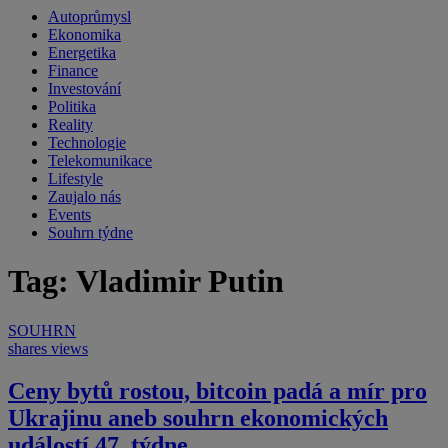
Autoprůmysl
Ekonomika
Energetika
Finance
Investování
Politika
Reality
Technologie
Telekomunikace
Lifestyle
Zaujalo nás
Events
Souhrn týdne
Tag: Vladimir Putin
SOUHRN
shares
views
Ceny bytů rostou, bitcoin padá a mír pro
Ukrajinu aneb souhrn ekonomických
událostí 47. týdne