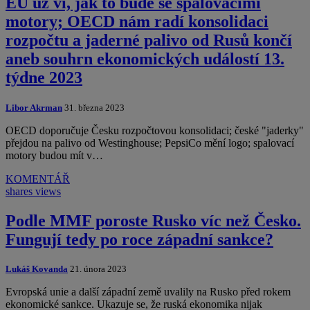
EU už ví, jak to bude se spalovacími
motory; OECD nám radí konsolidaci
rozpočtu a jaderné palivo od Rusů končí
aneb souhrn ekonomických událostí 13.
týdne 2023
Libor Akrman
31. března 2023
OECD doporučuje Česku rozpočtovou konsolidaci; české "jaderky"
přejdou na palivo od Westinghouse; PepsiCo mění logo; spalovací
motory budou mít v…
KOMENTÁŘ
shares
views
Podle MMF poroste Rusko víc než Česko.
Fungují tedy po roce západní sankce?
Lukáš Kovanda
21. února 2023
Evropská unie a další západní země uvalily na Rusko před rokem
ekonomické sankce. Ukazuje se, že ruská ekonomika nijak