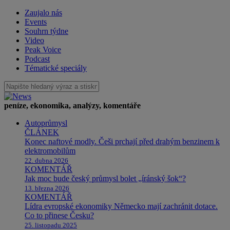
Zaujalo nás
Events
Souhrn týdne
Video
Peak Voice
Podcast
Tématické speciály
peníze, ekonomika, analýzy, komentáře
Autoprůmysl
ČLÁNEK
Konec naftové modly. Češi prchají před drahým benzinem k
elektromobilům
22. dubna 2026
KOMENTÁŘ
Jak moc bude český průmysl bolet „íránský šok“?
13. března 2026
KOMENTÁŘ
Lídra evropské ekonomiky Německo mají zachránit dotace.
Co to přinese Česku?
25. listopadu 2025