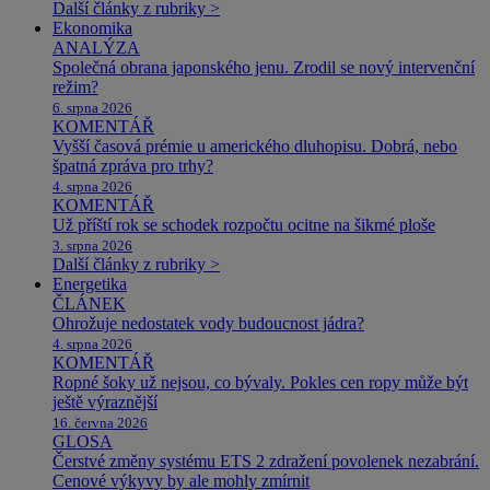
Další články z rubriky >
Ekonomika
ANALÝZA
Společná obrana japonského jenu. Zrodil se nový intervenční
režim?
6. srpna 2026
KOMENTÁŘ
Vyšší časová prémie u amerického dluhopisu. Dobrá, nebo
špatná zpráva pro trhy?
4. srpna 2026
KOMENTÁŘ
Už příští rok se schodek rozpočtu ocitne na šikmé ploše
3. srpna 2026
Další články z rubriky >
Energetika
ČLÁNEK
Ohrožuje nedostatek vody budoucnost jádra?
4. srpna 2026
KOMENTÁŘ
Ropné šoky už nejsou, co bývaly. Pokles cen ropy může být
ještě výraznější
16. června 2026
GLOSA
Čerstvé změny systému ETS 2 zdražení povolenek nezabrání.
Cenové výkyvy by ale mohly zmírnit