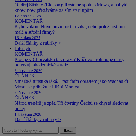
Ondřej Stříbný (Eldison): Rosteme spolu s Mews, a nabyté
know-how předáváme dalším start-upům
12. března 2026
KOMENTÁŘ
Kyberzákon: Nové povinnosti, rizika, nebo příležitost pro
malé a střední firmy?
16. dubna 2025
Další články z rubriky >
Lifestyle
KOMENTÁŘ
Proč je v Chorvatsku tak draze? Klíčovou roli hraje euro,
potvrzují akademické studie
8. července 2026
ČLÁNEK
Vinařská turistika láká. Tradičním oblastem jako Wachau či
Mosel se přibližuje i Jižní Morava
7. července 2026
ČLÁNEK
Národ trenérů je zpět. Tři čtvrtiny Čechů se chystá sledovat
hokej
14. května 2026
Další články z rubriky >
Hledat