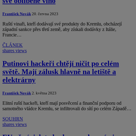
své oblíbené víno
František Novák
20. června 2023
Ruští vinaři, kteří dodávají své produkty do Kremlu, obcházejí
západní sankce přes třetí země, aby získali dodávky z Itálie,
Francie…
ČLÁNEK
shares
views
Putinovi hackeři chtějí ničit po celém
světě. Mají zálusk hlavně na letiště a
elektrárny
František Novák
2. května 2023
Elitní ruští hackeři, kteří mají posvěcení a finanční podporu od
samotného vládce Kremlu, se infiltrovali do sítí po celém Západě…
SOUHRN
shares
views