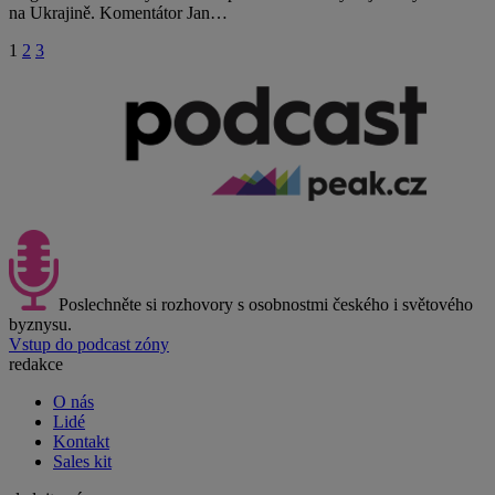
na Ukrajině. Komentátor Jan…
1
2
3
Poslechněte si rozhovory s osobnostmi českého i světového
byznysu.
Vstup do podcast zóny
redakce
O nás
Lidé
Kontakt
Sales kit