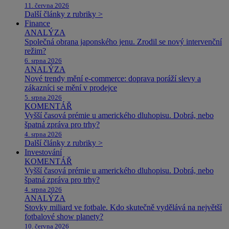
11. června 2026
Další články z rubriky >
Finance
ANALÝZA
Společná obrana japonského jenu. Zrodil se nový intervenční
režim?
6. srpna 2026
ANALÝZA
Nové trendy mění e-commerce: doprava poráží slevy a
zákazníci se mění v prodejce
5. srpna 2026
KOMENTÁŘ
Vyšší časová prémie u amerického dluhopisu. Dobrá, nebo
špatná zpráva pro trhy?
4. srpna 2026
Další články z rubriky >
Investování
KOMENTÁŘ
Vyšší časová prémie u amerického dluhopisu. Dobrá, nebo
špatná zpráva pro trhy?
4. srpna 2026
ANALÝZA
Stovky miliard ve fotbale. Kdo skutečně vydělává na největší
fotbalové show planety?
10. června 2026